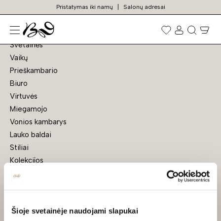
Pristatymas iki namų
Salonų adresai
Navigacija
Prekių
paieška
Svetainės
Vaikų
Prieškambario
Biuro
Virtuvės
Miegamojo
Vonios kambarys
Lauko baldai
Stiliai
Kolekcijos
Prekės sandėlyje
Visi baldai
Kilimai
Apie mus
Šioje svetainėje naudojami slapukai