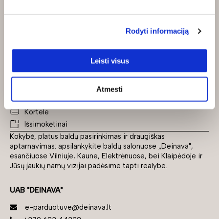
Pirkimo – pardavimo taisyklės
Apmokėjimas
Kokybės ir priežiūros taisyklės
Rodyti informaciją
Pristatymo sąlygos
Prekių grąžinimo taisyklės
Leisti visus
Pirkimas išsimokėtinai
Mokėjimo būdai
Atmesti
Grynaisiais
Kortele
Išsimokėtinai
Kokybė, platus baldų pasirinkimas ir draugiškas
aptarnavimas: apsilankykite baldų salonuose „Deinava",
esančiuose Vilniuje, Kaune, Elektrėnuose, bei Klaipėdoje ir
Jūsų jaukių namų vizijai padėsime tapti realybe.
UAB "DEINAVA"
e-parduotuve@deinava.lt