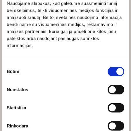
Naudojame slapukus, kad galėtume suasmeninti turinį
Apie mus
bei skelbimus, teikti visuomeninės medijos funkcijas ir
Kontaktai
analizuoti srautą. Be to, svetainės naudojimo informaciją
„Deinava“ baldų salonai
bendriname su visuomeninės medijos, reklamavimo ir
analizės partneriais, kurie gali ją pridėti prie kitos jūsų
Ekspertai pataria
pateiktos arba naudojant paslaugas surinktos
Susisiekite su mumis
informacijos.
Salonams
Administracijai
Partneriams
Sutikimo
Partnerių salonams
Būtini
pasirinkimas
B2B
Parduotuvės taisyklės
Nuostatos
Privatumo politika
Slapukų politika
Statistika
Privatumo politika kandidatams
Informacija
Rinkodara