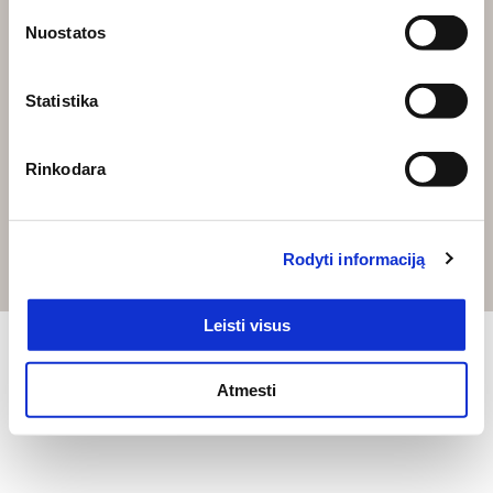
Payment Methods
Nuostatos
By Cash
By Card
Statistika
By Installments
UAB "DEINAVA"
Rinkodara
e-parduotuve@deinava.lt
+370 683 44332
Rodyti informaciją
© Deinavos baldai. All rights reserved, 2026
Leisti visus
Atmesti