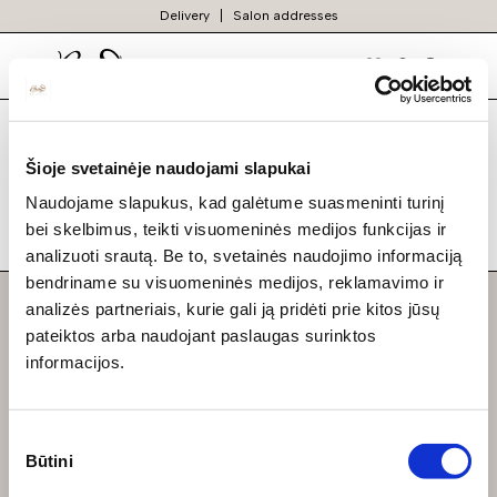
Delivery
Salon addresses
Products cart is
Prekių
paieška
emty
Šioje svetainėje naudojami slapukai
ATGAL Į PARDUOTUVĘ
Naudojame slapukus, kad galėtume suasmeninti turinį
bei skelbimus, teikti visuomeninės medijos funkcijas ir
analizuoti srautą. Be to, svetainės naudojimo informaciją
bendriname su visuomeninės medijos, reklamavimo ir
analizės partneriais, kurie gali ją pridėti prie kitos jūsų
Navigation
pateiktos arba naudojant paslaugas surinktos
informacijos.
Kolekcijos
About us
Sutikimo
Information
Būtini
pasirinkimas