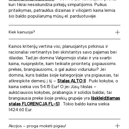
kuri tikrai nesiskundžia pirkėjų simpatijomis. Puikus
pritaikymas, patrauklus dizainas ir viliojanti kaina lemia
šio baldo populiarumą mūsų el. parduotuvėje.
Kiek kainuoja?
Kainos kriterijų vertina visi, planuojantys pirkinius ir
racionaliai vertinantys bei skirstantys savo pajamas bei
išlaidas. Tad jei domina Valgomojo stalai ir yra svarbi
kaina, nuspręskite, kam teikiate prioritetą: pigiausioms
prekės, brangiausioms, o gal aukso viduriukui? Jei
domina, kuris baldas šioje kategorijoje yra pigiausias, tai
atkreipkite dėmesį į šį –
Stalas ALTO II
. Puiki kokybė, o
kaina siekia vos 54.15 Eur! O jei Jūsų tikslas –
aukščiausios kokybės, prabangūs ir solidūs baldai, tai
brangiausia prekė šioje prekių grupėje yra
Išskleidžiamas
stalas FLORENCJA FL-S1
. Tokio baldo kaina siekia
1424.60 Eur.
Akcijos – proga mokėti pigiau!