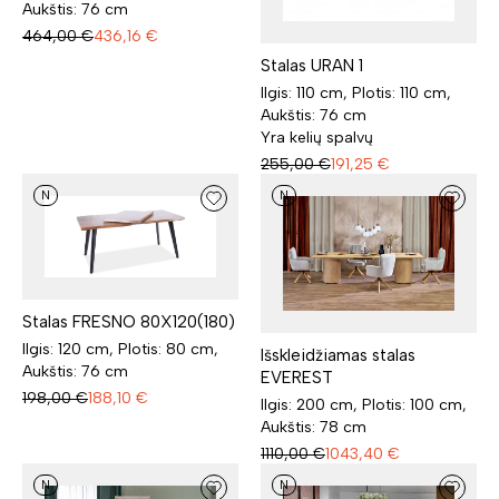
Aukštis: 76 cm
464,00
€
436,16
€
Stalas URAN 1
Ilgis: 110 cm, Plotis: 110 cm,
Aukštis: 76 cm
Yra kelių spalvų
255,00
€
191,25
€
N
N
Stalas FRESNO 80X120(180)
Ilgis: 120 cm, Plotis: 80 cm,
Išskleidžiamas stalas
Aukštis: 76 cm
EVEREST
198,00
€
188,10
€
Ilgis: 200 cm, Plotis: 100 cm,
Aukštis: 78 cm
1110,00
€
1043,40
€
N
N