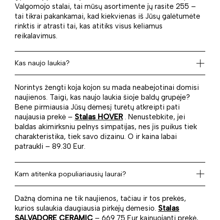
Valgomojo stalai, tai mūsų asortimente jų rasite 255 –
tai tikrai pakankamai, kad kiekvienas iš Jūsų galėtumėte
rinktis ir atrasti tai, kas atitiks visus keliamus
reikalavimus.
Kas naujo laukia?
Norintys žengti koja kojon su mada neabejotinai domisi
naujienos. Taigi, kas naujo laukia šioje baldų grupėje?
Bene pirmiausia Jūsų dėmesį turėtų atkreipti pati
naujausia prekė –
Stalas HOVER
. Nenustebkite, jei
baldas akimirksniu pelnys simpatijas, nes jis puikus tiek
charakteristika, tiek savo dizainu. O ir kaina labai
patraukli – 89.30 Eur.
Kam atitenka populiariausių laurai?
Dažną domina ne tik naujienos, tačiau ir tos prekės,
kurios sulaukia daugiausia pirkėjų dėmesio.
Stalas
SALVADORE CERAMIC
– 669.75 Eur kainuojanti prekė,