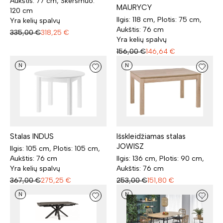
Aukštis: 77 cm, Skersmuo:
MAURYCY
120 cm
Ilgis: 118 cm, Plotis: 75 cm,
Yra kelių spalvų
Aukštis: 76 cm
335,00
€
318,25
€
Yra kelių spalvų
156,00
€
146,64
€
N
N
Stalas INDUS
Išskleidžiamas stalas
JOWISZ
Ilgis: 105 cm, Plotis: 105 cm,
Aukštis: 76 cm
Ilgis: 136 cm, Plotis: 90 cm,
Yra kelių spalvų
Aukštis: 76 cm
367,00
€
275,25
€
253,00
€
151,80
€
N
N