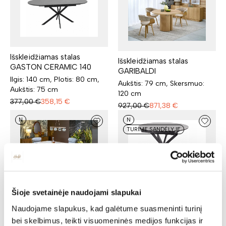
Išskleidžiamas stalas
Išskleidžiamas stalas
GASTON CERAMIC 140
GARIBALDI
Ilgis: 140 cm, Plotis: 80 cm,
Aukštis: 79 cm, Skersmuo:
Aukštis: 75 cm
120 cm
377,00
€
358,15
€
927,00
€
871,38
€
N
N
TURIME SANDĖLYJE
Išskleidžiamas stalas
Išskleidžiamas stalas VINCE
Šioje svetainėje naudojami slapukai
GASTON CERAMIC 100
Ilgis: 180 cm, Plotis: 90 cm,
Naudojame slapukus, kad galėtume suasmeninti turinį
Aukštis: 75 cm, Skersmuo:
Aukštis: 85 cm
bei skelbimus, teikti visuomeninės medijos funkcijas ir
100 cm