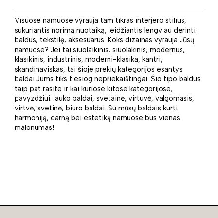
Visuose namuose vyrauja tam tikras interjero stilius,
sukuriantis norimą nuotaiką, leidžiantis lengviau derinti
baldus, tekstilę, aksesuarus. Koks dizainas vyrauja Jūsų
namuose? Jei tai siuolaikinis, siuolakinis, modernus,
klasikinis, industrinis, moderni-klasika, kantri,
skandinaviskas, tai šioje prekių kategorijos esantys
baldai Jums tiks tiesiog nepriekaištingai. Šio tipo baldus
taip pat rasite ir kai kuriose kitose kategorijose,
pavyzdžiui: lauko baldai, svetainė, virtuvė, valgomasis,
virtvė, svetinė, biuro baldai. Su mūsų baldais kurti
harmoniją, darną bei estetiką namuose bus vienas
malonumas!