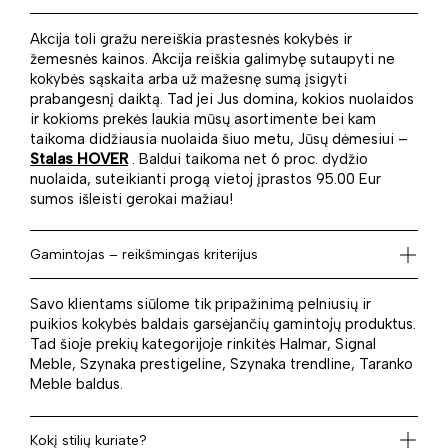
Akcija toli gražu nereiškia prastesnės kokybės ir
žemesnės kainos. Akcija reiškia galimybę sutaupyti ne
kokybės sąskaita arba už mažesnę sumą įsigyti
prabangesnį daiktą. Tad jei Jus domina, kokios nuolaidos
ir kokioms prekės laukia mūsų asortimente bei kam
taikoma didžiausia nuolaida šiuo metu, Jūsų dėmesiui –
Stalas HOVER
. Baldui taikoma net 6 proc. dydžio
nuolaida, suteikianti progą vietoj įprastos 95.00 Eur
sumos išleisti gerokai mažiau!
Gamintojas – reikšmingas kriterijus
Savo klientams siūlome tik pripažinimą pelniusių ir
puikios kokybės baldais garsėjančių gamintojų produktus.
Tad šioje prekių kategorijoje rinkitės Halmar, Signal
Meble, Szynaka prestigeline, Szynaka trendline, Taranko
Meble baldus.
Kokį stilių kuriate?