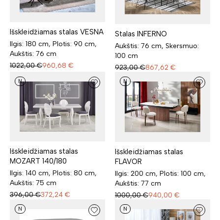
Išskleidžiamas stalas VESNA
Stalas INFERNO
Ilgis: 180 cm, Plotis: 90 cm,
Aukštis: 76 cm, Skersmuo:
Aukštis: 76 cm
100 cm
1022,00
€
960,68
€
923,00
€
867,62
€
N
N
Išskleidžiamas stalas
Išskleidžiamas stalas
MOZART 140/180
FLAVOR
Ilgis: 140 cm, Plotis: 80 cm,
Ilgis: 200 cm, Plotis: 100 cm,
Aukštis: 75 cm
Aukštis: 77 cm
396,00
€
372,24
€
1000,00
€
940,00
€
N
N