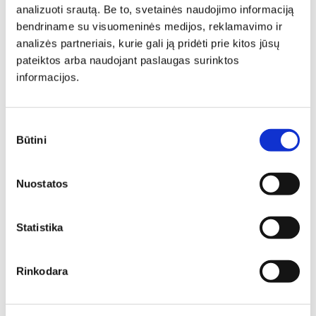
524,00
€
492,56
€
Yra kelių spalvų
analizuoti srautą. Be to, svetainės naudojimo informaciją
324,00
€
307,80
€
bendriname su visuomeninės medijos, reklamavimo ir
analizės partneriais, kurie gali ją pridėti prie kitos jūsų
N
N
pateiktos arba naudojant paslaugas surinktos
informacijos.
Sutikimo
Būtini
pasirinkimas
Išskleidžiamas stalas
Išskleidžiamas stalas
MOZART 160/240
BONUCCI CERAMIC
Ilgis: 160 cm, Plotis: 90 cm,
Ilgis: 200 cm, Plotis: 98 cm,
Nuostatos
Aukštis: 75 cm
Aukštis: 76 cm
483,00
€
454,02
€
1124,00
€
1067,80
€
Statistika
N
N
Rinkodara