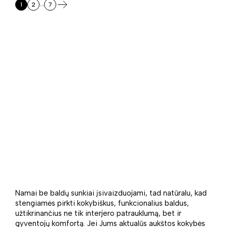
...
1
2
7
Namai be baldų sunkiai įsivaizduojami, tad natūralu, kad
stengiamės pirkti kokybiškus, funkcionalius baldus,
užtikrinančius ne tik interjero patrauklumą, bet ir
gyventojų komfortą. Jei Jums aktualūs aukštos kokybės