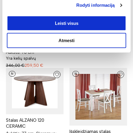
Rodyti informaciją
Leisti visus
Stalas AMBROSIO
Aukštis: 72 cm, Skersmuo: 90
cm
Stalas WENUS
Atmesti
158,00
€
148,52
€
Ilgis: 160 cm, Plotis: 90 cm,
Aukštis: 76 cm
Yra kelių spalvų
346,00
€
259,50
€
N
N
Stalas ALZANO 120
CERAMIC
Išskleidžiamas stalas