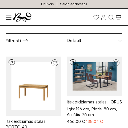
Delivery
Salon addresses
Valgomojo stalai
Prekių
paieška
Default
Filtruoti
N
N
Išskleidžiamas stalas HORUS
Ilgis: 126 cm, Plotis: 80 cm,
Aukštis: 76 cm
Išskleidžiamas stalas
466,00
€
438,04
€
PORTO 40