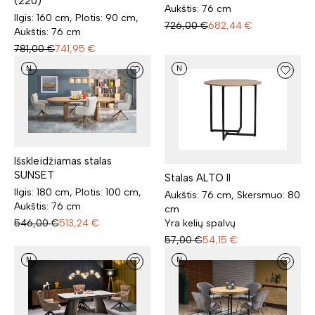
(220)
Aukštis: 76 cm
Ilgis: 160 cm, Plotis: 90 cm,
726,00
€
682,44
€
Aukštis: 76 cm
781,00
€
741,95
€
N
N
Išskleidžiamas stalas
SUNSET
Stalas ALTO II
Ilgis: 180 cm, Plotis: 100 cm,
Aukštis: 76 cm, Skersmuo: 80
Aukštis: 76 cm
cm
Yra kelių spalvų
546,00
€
513,24
€
57,00
€
54,15
€
N
N