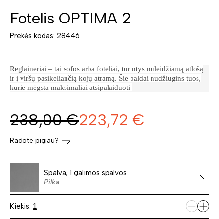
Fotelis OPTIMA 2
Prekės kodas: 28446
Reglaineriai – tai sofos arba foteliai, turintys nuleidžiamą atlošą
ir į viršų pasikeliančią kojų atramą. Šie baldai nudžiugins tuos,
kurie mėgsta maksimaliai atsipalaiduoti.
238,00
€
223,72
€
Radote pigiau?
Spalva, 1 galimos spalvos
Pilka
Kiekis: