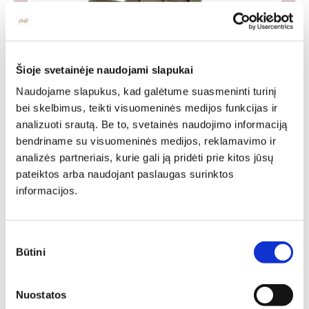
Šioje svetainėje naudojami slapukai
Naudojame slapukus, kad galėtume suasmeninti turinį
bei skelbimus, teikti visuomeninės medijos funkcijas ir
Foteliai
analizuoti srautą. Be to, svetainės naudojimo informaciją
bendriname su visuomeninės medijos, reklamavimo ir
Fotelis – stilingas, funkcionalus baldas, tinkantis
analizės partneriais, kurie gali ją pridėti prie kitos jūsų
daugeliui namų erdvių, ypač svetainei, o taip pat ir
pateiktos arba naudojant paslaugas surinktos
biurui ar kt. Foteliai bus tobulas pasirinkimas
informacijos.
komfortiškam poilsiui, jaukiems šeimos vakarams,
laikui su knyga. Jei savo namams ar ofisui ieškote
dailaus, stilingo fotelio, „Deinavos baldų“
asortimentas Jus maloniai nustebins.
Sutikimo
Būtini
pasirinkimas
WHOLE COLLECTION
Nuostatos