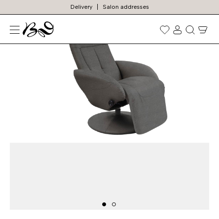
Delivery
Salon addresses
N
Prekių
paieška