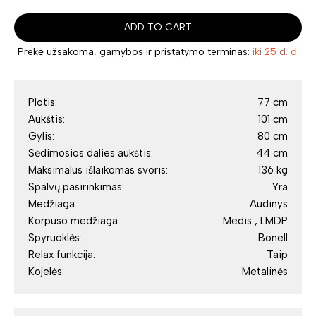
ADD TO CART
Prekė užsakoma, gamybos ir pristatymo terminas:
iki 25 d. d.
Plotis:
77 cm
Aukštis:
101 cm
Gylis:
80 cm
Sėdimosios dalies aukštis:
44 cm
Maksimalus išlaikomas svoris:
136 kg
Spalvų pasirinkimas:
Yra
Medžiaga:
Audinys
Korpuso medžiaga:
Medis , LMDP
Spyruoklės:
Bonell
Relax funkcija:
Taip
Kojelės:
Metalinės