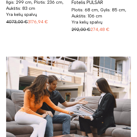
Fotelis PULSAR
Ilgis: 299 cm, Plotis: 236 cm,
Aukštis: 83 cm
Plotis: 68 cm, Gylis: 85 cm,
Yra kelių spalvų
Aukštis: 106 cm
4073,00
€
3176,94
€
Yra kelių spalvų
292,00
€
274,48
€