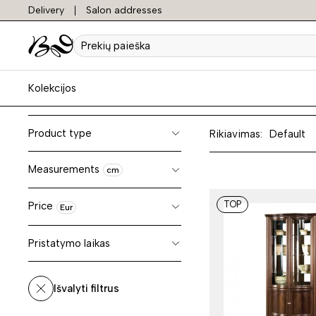
Delivery
Salon addresses
Kokybi
Prekių
paieška
Kolekcijos
Product type
Rikiavimas:
Default
Measurements
cm
TOP
Price
Eur
Pristatymo laikas
Išvalyti filtrus