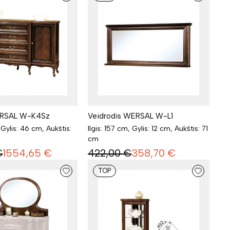
RSAL W-K4Sz
Veidrodis WERSAL W-L1
 Gylis: 46 cm, Aukštis:
Ilgis: 157 cm, Gylis: 12 cm, Aukštis: 71
cm
€
1554,65
€
422,00
€
358,70
€
TOP