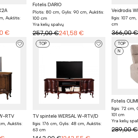
Fotelis DARIO
K2A
Veidrodis 
Plotis: 80 cm, Gylis: 90 cm, Aukštis:
cm, Aukštis:
Ilgis: 107 cm,
100 cm
cm
Yra kelių spalvų
0
€
366,00
257,00
€
241,58
€
TOP
TOP
N
Fotelis OLI
Ilgis: 72 cm, 
101 cm
 W-RTV
TV spintelė WERSAL W-RTV/D
Yra kelių spa
 cm, Aukštis:
Ilgis: 176 cm, Gylis: 48 cm, Aukštis:
289,00
€
63 cm