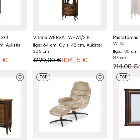
 3/4
Vitrina WERSAL W-W1/2 P
Pastatomas
W-NL
cm, Aukštis:
Ilgis: 64 cm, Gylis: 42 cm, Aukštis:
206 cm
Ilgis: 135 cm,
87 cm
0
€
1299,00
€
1104,15
€
714,00
€
TOP
TOP