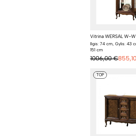
Vitrina WERSAL W-W
Ilgis: 74 cm, Gylis: 43 
151 cm
1006,00
€
855,1
TOP