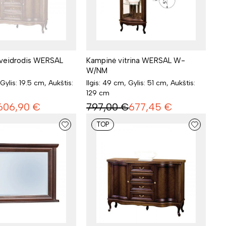
 veidrodis WERSAL
Kampinė vitrina WERSAL W-
W/NM
 Gylis: 19.5 cm, Aukštis:
Ilgis: 49 cm, Gylis: 51 cm, Aukštis:
129 cm
606,90
€
797,00
€
677,45
€
TOP