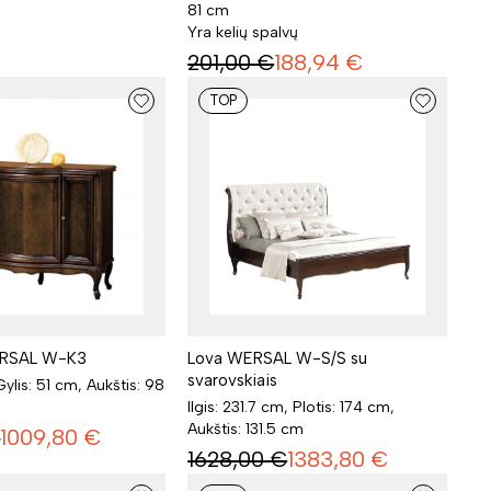
81 cm
Yra kelių spalvų
201,00
€
188,94
€
TOP
RSAL W-K3
Lova WERSAL W-S/S su
svarovskiais
 Gylis: 51 cm, Aukštis: 98
Ilgis: 231.7 cm, Plotis: 174 cm,
Aukštis: 131.5 cm
€
1009,80
€
1628,00
€
1383,80
€