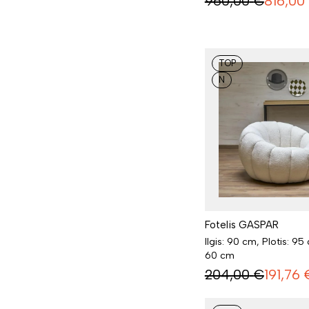
960,00
€
816,00
TOP
N
Fotelis GASPAR
Ilgis: 90 cm, Plotis: 95
60 cm
204,00
€
191,76