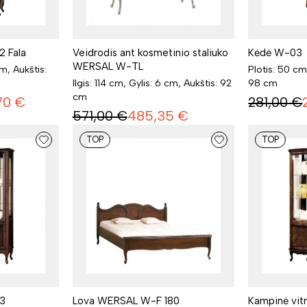
 Fala
Veidrodis ant kosmetinio staliuko
Kėdė W-03
WERSAL W-TL
cm, Aukštis:
Plotis: 50 cm
Ilgis: 114 cm, Gylis: 6 cm, Aukštis: 92
98 cm
cm
70
€
281,00
€
571,00
€
485,35
€
TOP
TOP
3
Lova WERSAL W-F 180
Kampinė vi