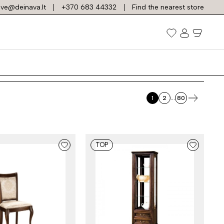
ve@deinava.lt
+370 683 44332
Find the nearest store
ai
...
1
2
80
TOP