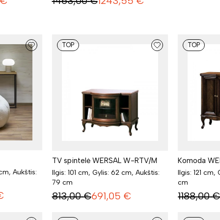
€
1463,00
€
1243,55
€
TOP
TOP
TV spintelė WERSAL W-RTV/M
Komoda WE
 cm, Aukštis:
Ilgis: 101 cm, Gylis: 62 cm, Aukštis:
Ilgis: 121 cm,
79 cm
cm
€
813,00
€
691,05
€
1188,00