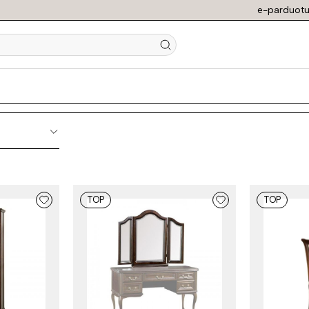
e-parduotu
ški svetainės bald
TOP
TOP