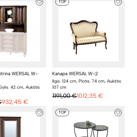
TOP
itrina WERSAL W-
Kanapa WERSAL W-2
Ilgis: 124 cm, Plotis: 74 cm, Aukštis:
 Gylis: 42 cm, Aukštis:
107 cm
1191,00
€
1012,35
€
€
932,45
€
TOP