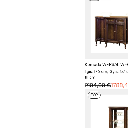
Komoda WERSAL W-
Ilgis: 176 cm, Gylis: 57 
111 cm
2104,00
€
1788,
TOP