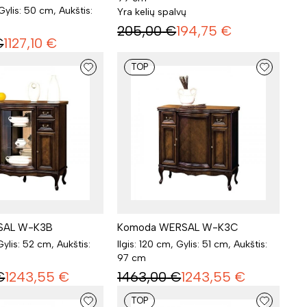
 Gylis: 50 cm, Aukštis:
Yra kelių spalvų
205,00
€
194,75
€
€
1127,10
€
TOP
RSAL W-K3B
Komoda WERSAL W-K3C
 Gylis: 52 cm, Aukštis:
Ilgis: 120 cm, Gylis: 51 cm, Aukštis:
97 cm
€
1243,55
€
1463,00
€
1243,55
€
TOP