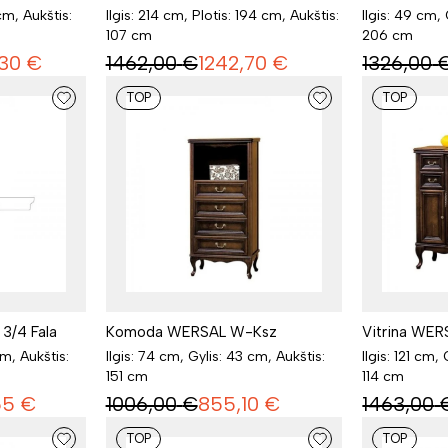
cm, Aukštis:
Ilgis: 214 cm, Plotis: 194 cm, Aukštis:
Ilgis: 49 cm,
107 cm
206 cm
30
€
1462,00
€
1242,70
€
1326,00
TOP
TOP
3/4 Fala
Komoda WERSAL W-Ksz
Vitrina WE
cm, Aukštis:
Ilgis: 74 cm, Gylis: 43 cm, Aukštis:
Ilgis: 121 cm,
151 cm
114 cm
55
€
1006,00
€
855,10
€
1463,00
TOP
TOP