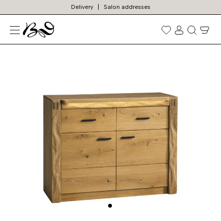
Delivery
Salon addresses
N
Prekių
paieška