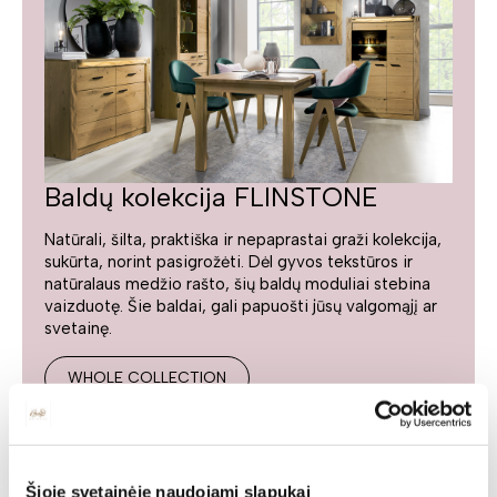
Baldų kolekcija FLINSTONE
Natūrali, šilta, praktiška ir nepaprastai graži kolekcija,
sukūrta, norint pasigrožėti. Dėl gyvos tekstūros ir
natūralaus medžio rašto, šių baldų moduliai stebina
vaizduotę. Šie baldai, gali papuošti jūsų valgomąjį ar
svetainę.
WHOLE COLLECTION
Tags:
Šioje svetainėje naudojami slapukai