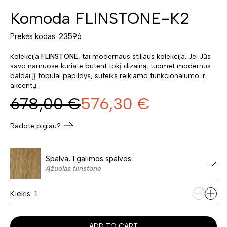
Komoda FLINSTONE-K2
Prekės kodas: 23596
Kolekcija
FLINSTONE
, tai modernaus stiliaus kolekcija. Jei Jūs
savo namuose kuriate būtent tokį dizainą, tuomet modernūs
baldai jį tobulai papildys, suteiks reikiamo funkcionalumo ir
akcentų.
678,00
€
576,30
€
Radote pigiau?
Spalva, 1 galimos spalvos
Ąžuolas flinstone
Kiekis:
ADD TO CART