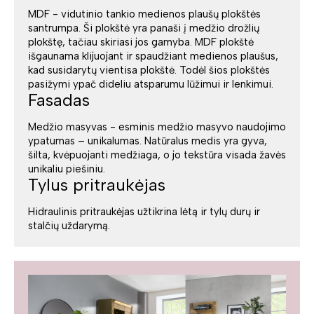
MDF - vidutinio tankio medienos plaušų plokštės
santrumpa. Ši plokštė yra panaši į medžio drožlių
plokštę, tačiau skiriasi jos gamyba. MDF plokštė
išgaunama klijuojant ir spaudžiant medienos plaušus,
kad susidarytų vientisa plokštė. Todėl šios plokštės
pasižymi ypač dideliu atsparumu lūžimui ir lenkimui.
Fasadas
Medžio masyvas - esminis medžio masyvo naudojimo
ypatumas – unikalumas. Natūralus medis yra gyva,
šilta, kvėpuojanti medžiaga, o jo tekstūra visada žavės
unikaliu piešiniu.
Tylus pritraukėjas
Hidraulinis pritraukėjas užtikrina lėtą ir tylų durų ir
stalčių uždarymą.