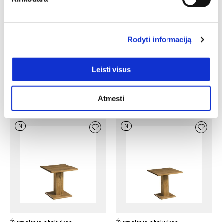
Rodyti informaciją
Pakabinama lentyna
Išskleidžiamas stalas
FLINSTONE-P6 su
FLINSTONE-S1
Leisti visus
apšvietimu
Ilgis: 160 cm, Plotis: 90 cm,
Ilgis: 80 cm, Gylis: 22 cm,
Aukštis: 76 cm
Atmesti
Aukštis: 88 cm
888,00
€
754,80
€
288,00
€
244,80
€
N
N