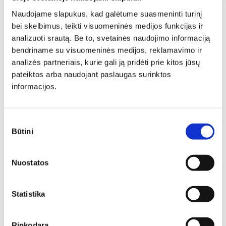
LENKIŠKI BALDAI
MADINGI SVETAINĖS BALDAI
Naudojame slapukus, kad galėtume suasmeninti turinį
KOKYBIŠKI SVETAINĖS BALDAI
GRAŽŪS SVETAINĖS BALDAI
bei skelbimus, teikti visuomeninės medijos funkcijas ir
LENKIŠKI SVETAINĖS BALDAI
SVETAINĖS BALDAI
analizuoti srautą. Be to, svetainės naudojimo informaciją
ŠIUOLAIKINIAI SVETAINĖS BALDAI
bendriname su visuomeninės medijos, reklamavimo ir
MODERNŪS SVETAINĖS BALDAI
MODERNŪS BALDAI
analizės partneriais, kurie gali ją pridėti prie kitos jūsų
BALDAI SVETAINEI
KORPUSINIAI BALDAI
pateiktos arba naudojant paslaugas surinktos
KOMODOS SVETAINEI
KOMODOS SU STALČIAIS IR DURELĖMIS
informacijos.
KOMODOS SU APŠVIETIMU
Sutikimo
Būtini
pasirinkimas
Similar products
Nuostatos
N
N
Statistika
Rinkodara