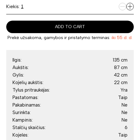
Kiekis:
ADD TO CART
Prekė užsakoma, gamybos ir pristatymo terminas:
iki 55 d. d.
Ilgis:
135 cm
Aukštis:
87 cm
Gylis:
42 cm
Kojelių aukštis:
22 cm
Tylus pritraukėjas:
Yra
Pastatomas:
Taip
Pakabinamas:
Ne
Surinkta:
Ne
Kampinis:
Ne
Stalčių skaičius:
6
Kojelės:
Taip