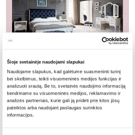
Baldų kolekcija WERSAL
Šioje svetainėje naudojami slapukai
Klasikinių baldų sistema. Baldai yra aukščiausios
Naudojame slapukus, kad galėtume suasmeninti turinį
kokybės, o klasikinis stilius griežtai išlaikomas, formų
bei skelbimus, teikti visuomeninės medijos funkcijas ir
rafinuotume ir puošyboje.
analizuoti srautą. Be to, svetainės naudojimo informaciją
WHOLE COLLECTION
bendriname su visuomeninės medijos, reklamavimo ir
analizės partneriais, kurie gali ją pridėti prie kitos jūsų
pateiktos arba naudojant paslaugas surinktos
Tags:
informacijos.
LENKIŠKI BALDAI
MADINGI SVETAINĖS BALDAI