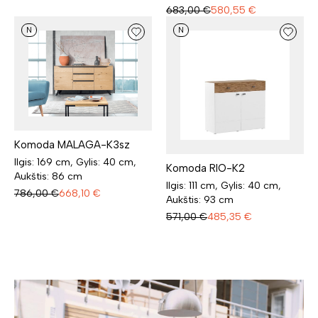
683,00
€
580,55
€
N
N
Komoda MALAGA-K3sz
Ilgis: 169 cm, Gylis: 40 cm,
Komoda RIO-K2
Aukštis: 86 cm
Ilgis: 111 cm, Gylis: 40 cm,
786,00
€
668,10
€
Aukštis: 93 cm
571,00
€
485,35
€