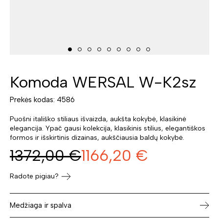
Komoda WERSAL W-K2sz
Prekės kodas: 4586
Puošni itališko stiliaus išvaizda, aukšta kokybė, klasikinė
elegancija. Ypač gausi kolekcija, klasikinis stilius, elegantiškos
formos ir išskirtinis dizainas, aukščiausia baldų kokybė.
1372,00
€
1166,20
€
Radote pigiau?
Medžiaga ir spalva