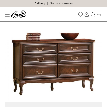
Delivery
Salon addresses
TOP
Prekių
paieška