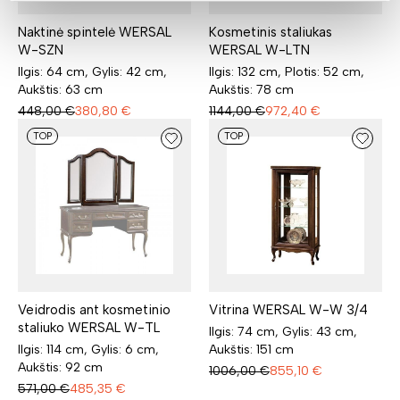
Naktinė spintelė WERSAL
Kosmetinis staliukas
W-SZN
WERSAL W-LTN
Ilgis: 64 cm, Gylis: 42 cm,
Ilgis: 132 cm, Plotis: 52 cm,
Aukštis: 63 cm
Aukštis: 78 cm
448,00
€
380,80
€
1144,00
€
972,40
€
TOP
TOP
Veidrodis ant kosmetinio
Vitrina WERSAL W-W 3/4
staliuko WERSAL W-TL
Ilgis: 74 cm, Gylis: 43 cm,
Ilgis: 114 cm, Gylis: 6 cm,
Aukštis: 151 cm
Aukštis: 92 cm
1006,00
€
855,10
€
571,00
€
485,35
€