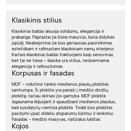
Klasikinis stilius
Klasikiniai baldai alsuoja solidumu, elegancija ir
prabanga. Paprastai jie būna masyvūs, kuria didybės
įspūdį. Neabejotinai jie bus geriausias pasirinkimas
estetiškam ir rafinuotam klasikiniam namų interjerui.
Kartais klasikiniai baldai traktuojami kaip senoviniai,
bet tai ne tiesa – klasika yra stilius, neišsemiama
elegancija ir rafinuotumas.
Korpusas ir fasadas
MDF - vidutinio tankio medienos plaušų plokštės
santrumpa. Ši plokštė yra panaši į medžio drožlių
plokštę, tačiau skiriasi jos gamyba. MDF plokštė
išgaunama klijuojant ir spaudžiant medienos plaušus,
kad susidarytų vientisa plokštė. Todėl šios plokštės
pasižymi ypač dideliu atsparumu lūžimui ir lenkimui.
Fasadas - medžio masyvas, natūralus lukštas.
Kojos