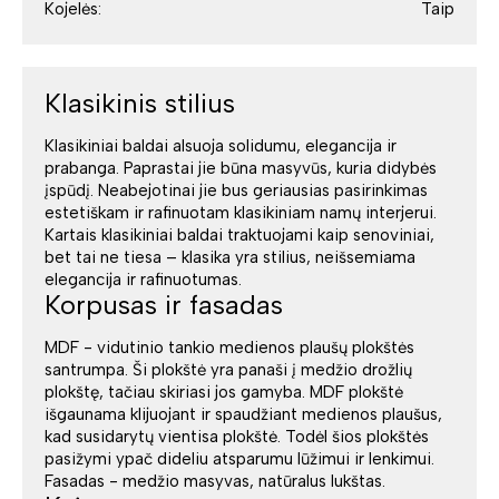
Kojelės:
Taip
Klasikinis stilius
Klasikiniai baldai alsuoja solidumu, elegancija ir
prabanga. Paprastai jie būna masyvūs, kuria didybės
įspūdį. Neabejotinai jie bus geriausias pasirinkimas
estetiškam ir rafinuotam klasikiniam namų interjerui.
Kartais klasikiniai baldai traktuojami kaip senoviniai,
bet tai ne tiesa – klasika yra stilius, neišsemiama
elegancija ir rafinuotumas.
Korpusas ir fasadas
MDF - vidutinio tankio medienos plaušų plokštės
santrumpa. Ši plokštė yra panaši į medžio drožlių
plokštę, tačiau skiriasi jos gamyba. MDF plokštė
išgaunama klijuojant ir spaudžiant medienos plaušus,
kad susidarytų vientisa plokštė. Todėl šios plokštės
pasižymi ypač dideliu atsparumu lūžimui ir lenkimui.
Fasadas - medžio masyvas, natūralus lukštas.