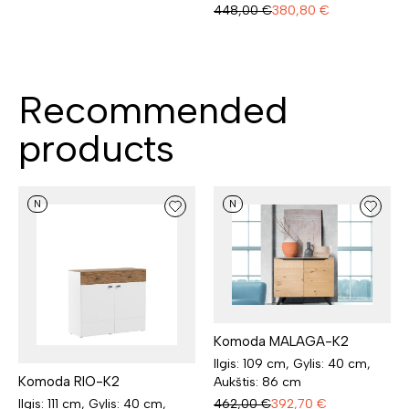
448,00
€
380,80
€
Recommended
products
N
N
Komoda MALAGA-K2
Ilgis: 109 cm, Gylis: 40 cm,
Komoda RIO-K2
Aukštis: 86 cm
Ilgis: 111 cm, Gylis: 40 cm,
462,00
€
392,70
€