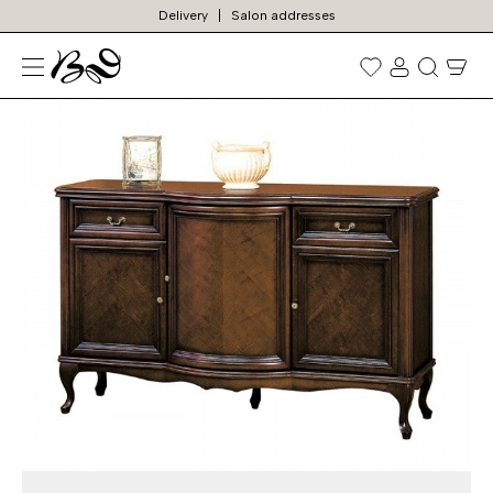
Delivery
Salon addresses
TOP
Prekių
paieška