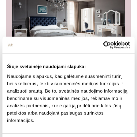
Baldų kolekcija WERSAL
Šioje svetainėje naudojami slapukai
Klasikinių baldų sistema. Baldai yra aukščiausios
Naudojame slapukus, kad galėtume suasmeninti turinį
kokybės, o klasikinis stilius griežtai išlaikomas, formų
bei skelbimus, teikti visuomeninės medijos funkcijas ir
rafinuotume ir puošyboje.
analizuoti srautą. Be to, svetainės naudojimo informaciją
bendriname su visuomeninės medijos, reklamavimo ir
WHOLE COLLECTION
analizės partneriais, kurie gali ją pridėti prie kitos jūsų
pateiktos arba naudojant paslaugas surinktos
informacijos.
Tags: