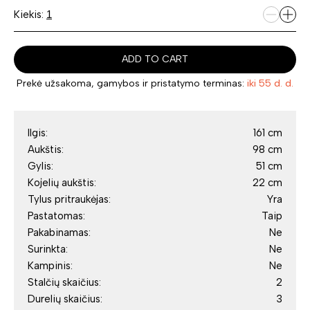
Kiekis:
ADD TO CART
Prekė užsakoma, gamybos ir pristatymo terminas:
iki 55 d. d.
Ilgis:
161 cm
Aukštis:
98 cm
Gylis:
51 cm
Kojelių aukštis:
22 cm
Tylus pritraukėjas:
Yra
Pastatomas:
Taip
Pakabinamas:
Ne
Surinkta:
Ne
Kampinis:
Ne
Stalčių skaičius:
2
Durelių skaičius:
3