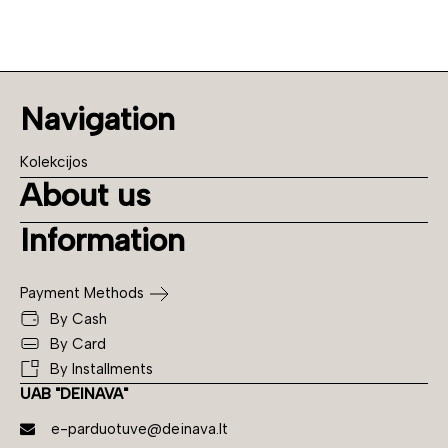
Navigation
Kolekcijos
About us
Information
Payment Methods
By Cash
By Card
By Installments
UAB "DEINAVA"
e-parduotuve@deinava.lt