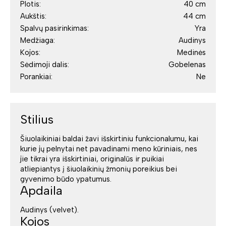
Plotis:
40 cm
Aukštis:
44 cm
Spalvų pasirinkimas:
Yra
Medžiaga:
Audinys
Kojos:
Medinės
Sėdimoji dalis:
Gobelenas
Porankiai:
Ne
Stilius
Šiuolaikiniai baldai žavi išskirtiniu funkcionalumu, kai
kurie jų pelnytai net pavadinami meno kūriniais, nes
jie tikrai yra išskirtiniai, originalūs ir puikiai
atliepiantys į šiuolaikinių žmonių poreikius bei
gyvenimo būdo ypatumus.
Apdaila
Audinys (velvet).
Kojos