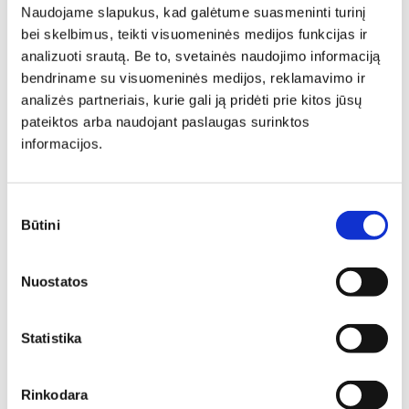
Naudojame slapukus, kad galėtume suasmeninti turinį
bei skelbimus, teikti visuomeninės medijos funkcijas ir
analizuoti srautą. Be to, svetainės naudojimo informaciją
bendriname su visuomeninės medijos, reklamavimo ir
Pufas SAMSO TB
analizės partneriais, kurie gali ją pridėti prie kitos jūsų
Ilgis: 57 cm, Plotis: 57 cm,
pateiktos arba naudojant paslaugas surinktos
Pufas LORIEN TB
Aukštis: 47 cm
informacijos.
Ilgis: 50 cm, Plotis: 47 cm,
Yra kelių spalvų
Aukštis: 43 cm
190,00
€
133,00
€
Yra kelių spalvų
329,00
€
230,30
€
Sutikimo
Būtini
pasirinkimas
N
N
Nuostatos
Statistika
Pufas PUFA P1
Pufas BOSTO TB
Ilgis: 90 cm, Plotis: 60 cm,
Ilgis: 51 cm, Plotis: 47 cm,
Aukštis: 40 cm
Rinkodara
Aukštis: 46 cm