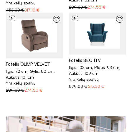
Aukštis: 82 cm
Yra kelių spalvų
289,00
€
274,55
€
453,00
€
317,10
€
N
N
Fotelis BEO 1TV
Fotelis OLIMP VELVET
Ilgis: 103 cm, Plotis: 93 cm,
Ilgis: 72 cm, Gylis: 80 cm,
Aukštis: 109 cm
Aukštis: 101 cm
Yra kelių spalvų
Yra kelių spalvų
879,00
€
615,30
€
289,00
€
274,55
€