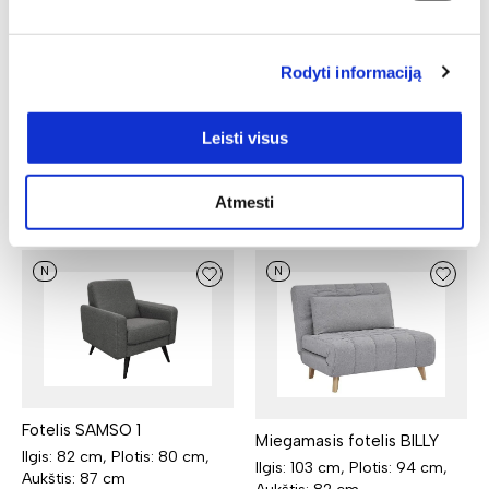
Yra kelių spalvų
Yra kelių spalvų
381,00
€
297,18
€
225,00
€
157,50
€
Rodyti informaciją
Leisti visus
Recommended
products
Atmesti
N
N
Fotelis SAMSO 1
Miegamasis fotelis BILLY
Ilgis: 82 cm, Plotis: 80 cm,
Ilgis: 103 cm, Plotis: 94 cm,
Aukštis: 87 cm