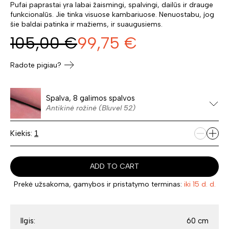
Pufai paprastai yra labai žaismingi, spalvingi, dailūs ir drauge
funkcionalūs. Jie tinka visuose kambariuose. Nenuostabu, jog
šie baldai patinka ir mažiems, ir suaugusiems.
105,00
€
99,75
€
Radote pigiau?
Spalva, 8 galimos spalvos
Antikinė rožinė (Bluvel 52)
Kiekis:
ADD TO CART
Prekė užsakoma, gamybos ir pristatymo terminas:
iki 15 d. d.
Ilgis:
60 cm