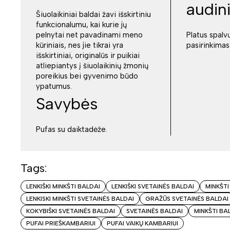
audini
Šiuolaikiniai baldai žavi išskirtiniu
funkcionalumu, kai kurie jų
pelnytai net pavadinami meno
Platus spalvų
kūriniais, nes jie tikrai yra
pasirinkimas
išskirtiniai, originalūs ir puikiai
atliepiantys į šiuolaikinių žmonių
poreikius bei gyvenimo būdo
ypatumus.
Savybės
Pufas su daiktadėže.
Tags:
LENKIŠKI MINKŠTI BALDAI
LENKIŠKI SVETAINĖS BALDAI
MINKŠTI
LENKISKI MINKŠTI SVETAINĖS BALDAI
GRAŽŪS SVETAINĖS BALDAI
KOKYBIŠKI SVETAINĖS BALDAI
SVETAINĖS BALDAI
MINKŠTI BA
PUFAI PRIEŠKAMBARIUI
PUFAI VAIKŲ KAMBARIUI