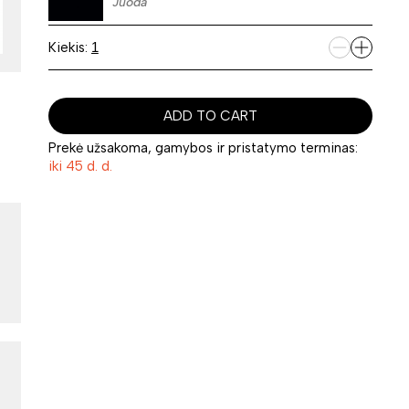
Juoda
Kiekis:
ADD TO CART
Prekė užsakoma, gamybos ir pristatymo terminas:
iki 45 d. d.