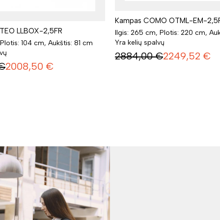
Kampas COMO OTML-EM-2,5
TEO LLBOX-2,5FR
Ilgis: 265 cm, Plotis: 220 cm, Au
Yra kelių spalvų
 Plotis: 104 cm, Aukštis: 81 cm
lvų
2884,00
€
2249,52
€
€
2008,50
€