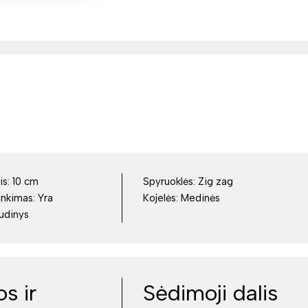
is:
10 cm
Spyruoklės:
Zig zag
inkimas:
Yra
Kojelės:
Medinės
udinys
s ir
Sėdimoji dalis