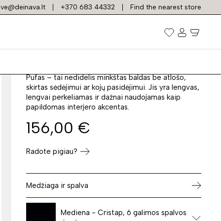
ve@deinava.lt
+370 683 44332
Find the nearest store
Pufas YOKO
Prekės kodas: 40239
Pufas – tai nedidelis minkštas baldas be atlošo,
skirtas sėdėjimui ar kojų pasidėjimui. Jis yra lengvas,
lengvai perkeliamas ir dažnai naudojamas kaip
papildomas interjero akcentas.
156,00
€
Radote pigiau?
Medžiaga ir spalva
Mediena - Cristap, 6 galimos spalvos