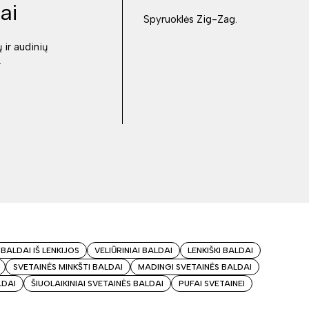
ai
Spyruoklės Zig-Zag.
 ir audinių
.
 BALDAI IŠ LENKIJOS
VELIŪRINIAI BALDAI
LENKIŠKI BALDAI
SVETAINĖS MINKŠTI BALDAI
MADINGI SVETAINĖS BALDAI
LDAI
ŠIUOLAIKINIAI SVETAINĖS BALDAI
PUFAI SVETAINEI