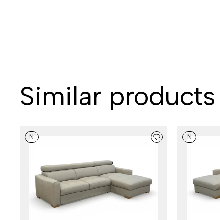
Similar products
N
N