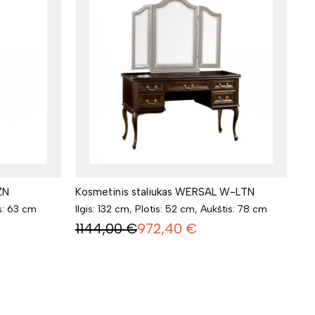
ZN
Kosmetinis staliukas WERSAL W-LTN
is: 63 cm
Ilgis: 132 cm, Plotis: 52 cm, Aukštis: 78 cm
1144,00
€
972,40
€