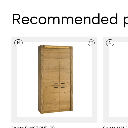
Recommended p
N
N