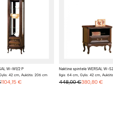
SAL W-W1/2 P
Naktinė spintelė WERSAL W-S
 Gylis: 42 cm, Aukštis: 206 cm
Ilgis: 64 cm, Gylis: 42 cm, Aukšt
€
1104,15
€
448,00
€
380,80
€