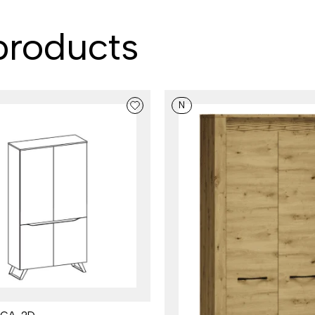
roducts
N