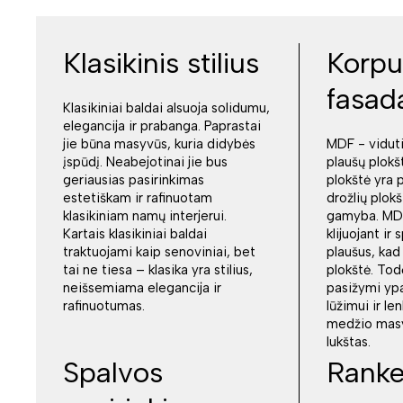
Klasikinis stilius
Korpu
fasad
Klasikiniai baldai alsuoja solidumu,
elegancija ir prabanga. Paprastai
jie būna masyvūs, kuria didybės
MDF - vidut
įspūdį. Neabejotinai jie bus
plaušų plokš
geriausias pasirinkimas
plokštė yra 
estetiškam ir rafinuotam
drožlių plokš
klasikiniam namų interjerui.
gamyba. MDF
Kartais klasikiniai baldai
klijuojant i
traktuojami kaip senoviniai, bet
plaušus, kad
tai ne tiesa – klasika yra stilius,
plokštė. Tod
neišsemiama elegancija ir
pasižymi yp
rafinuotumas.
lūžimui ir le
medžio masy
lukštas.
Spalvos
Ranke