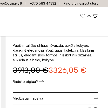
ve@deinava.lt
+370 683 44332
Find the nearest store
Spinta WERSAL W-
5D
Prekės kodas: 4581
Puošni itališko stiliaus išvaizda, aukšta kokybė,
klasikinė elegancija. Ypač gausi kolekcija, klasikinis
stilius, elegantiškos formos ir išskirtinis dizainas,
aukščiausia baldų kokybė.
3913,00
€
3326,05
€
Radote pigiau?
Medžiaga ir spalva