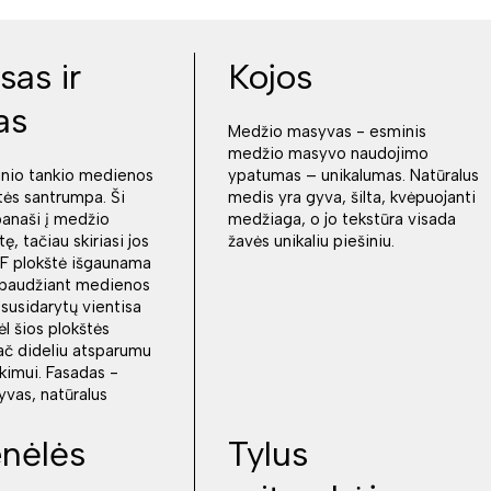
sas ir
Kojos
as
Medžio masyvas - esminis
medžio masyvo naudojimo
inio tankio medienos
ypatumas – unikalumas. Natūralus
tės santrumpa. Ši
medis yra gyva, šilta, kvėpuojanti
panaši į medžio
medžiaga, o jo tekstūra visada
tę, tačiau skiriasi jos
žavės unikaliu piešiniu.
 plokštė išgaunama
r spaudžiant medienos
 susidarytų vientisa
ėl šios plokštės
ač dideliu atsparumu
nkimui. Fasadas -
vas, natūralus
nėlės
Tylus