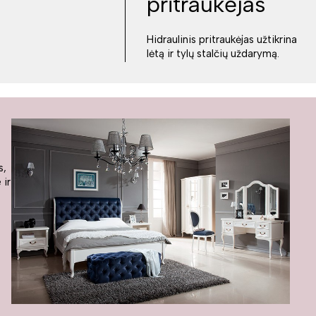
pritraukėjas
Hidraulinis pritraukėjas užtikrina
lėtą ir tylų stalčių uždarymą.
s,
 ir