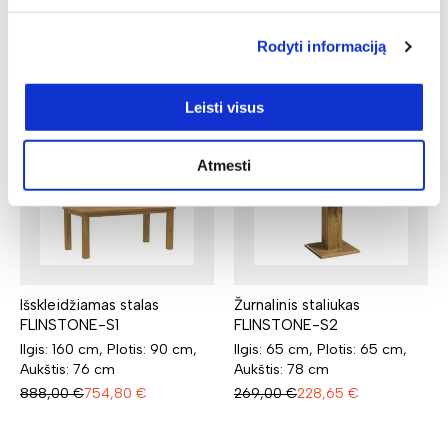
apšvietimu
Ilgis: 160 cm, Plotis: 35 cm,
Aukštis: 24 cm
Ilgis: 80 cm, Gylis: 22 cm,
Rodyti informaciją
Aukštis: 88 cm
161,00
€
136,85
€
288,00
€
244,80
€
Leisti visus
N
N
Atmesti
Išskleidžiamas stalas
Žurnalinis staliukas
FLINSTONE-S1
FLINSTONE-S2
Ilgis: 160 cm, Plotis: 90 cm,
Ilgis: 65 cm, Plotis: 65 cm,
Aukštis: 76 cm
Aukštis: 78 cm
888,00
€
754,80
€
269,00
€
228,65
€