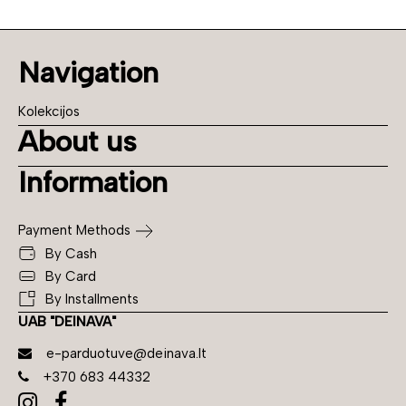
Navigation
Kolekcijos
About us
Information
Payment Methods
By Cash
By Card
By Installments
UAB "DEINAVA"
e-parduotuve@deinava.lt
+370 683 44332