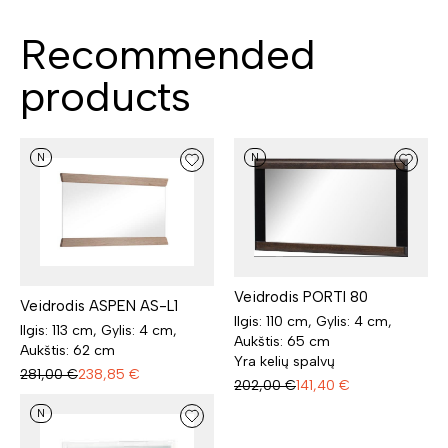
Recommended
products
N
N
Veidrodis PORTI 80
Veidrodis ASPEN AS-L1
Ilgis: 110 cm, Gylis: 4 cm,
Ilgis: 113 cm, Gylis: 4 cm,
Aukštis: 65 cm
Aukštis: 62 cm
Yra kelių spalvų
281,00
€
238,85
€
202,00
€
141,40
€
N