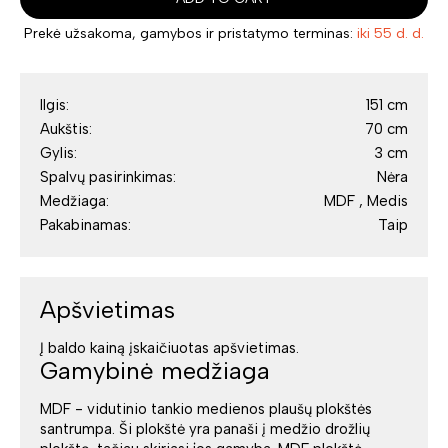
Prekė užsakoma, gamybos ir pristatymo terminas:
iki 55 d. d.
Ilgis:
151 cm
Aukštis:
70 cm
Gylis:
3 cm
Spalvų pasirinkimas:
Nėra
Medžiaga:
MDF , Medis
Pakabinamas:
Taip
Apšvietimas
Į baldo kainą įskaičiuotas apšvietimas.
Gamybinė medžiaga
MDF - vidutinio tankio medienos plaušų plokštės
santrumpa. Ši plokštė yra panaši į medžio drožlių