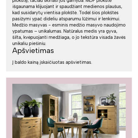
plokštę, tačiau skiriasi jos gamyba. MDF plokštė
išgaunama klijuojant ir spaudžiant medienos plaušus,
kad susidarytų vientisa plokštė. Todėl šios plokštės
pasižymi ypač dideliu atsparumu lūžimui ir lenkimui.
Medžio masyvas - esminis medžio masyvo naudojimo
ypatumas – unikalumas. Natūralus medis yra gyva,
šilta, kvėpuojanti medžiaga, o jo tekstūra visada žavės
unikaliu piešiniu.
Apšvietimas
Į baldo kainą įskaičiuotas apšvietimas.