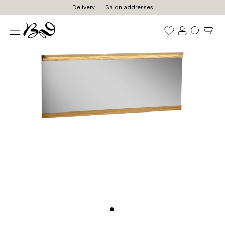
Delivery
Salon addresses
N
Prekių
paieška