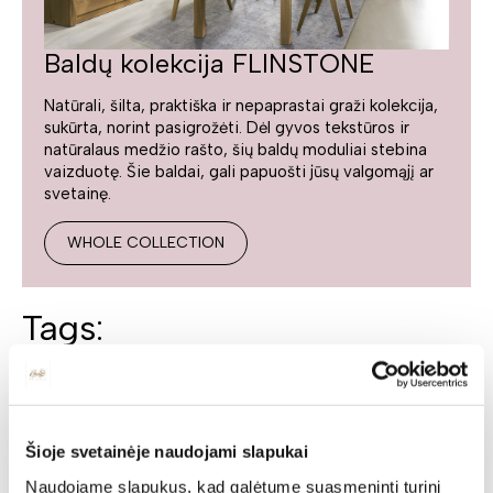
Baldų kolekcija FLINSTONE
Natūrali, šilta, praktiška ir nepaprastai graži kolekcija,
sukūrta, norint pasigrožėti. Dėl gyvos tekstūros ir
natūralaus medžio rašto, šių baldų moduliai stebina
vaizduotę. Šie baldai, gali papuošti jūsų valgomąjį ar
svetainę.
WHOLE COLLECTION
Tags:
LENKIŠKI BALDAI
MADINGI SVETAINĖS BALDAI
KOKYBIŠKI SVETAINĖS BALDAI
GRAŽŪS SVETAINĖS BALDAI
LENKIŠKI SVETAINĖS BALDAI
SVETAINĖS BALDAI
Šioje svetainėje naudojami slapukai
ŠIUOLAIKINIAI SVETAINĖS BALDAI
MODERNŪS SVETAINĖS BALDAI
MODERNŪS BALDAI
Naudojame slapukus, kad galėtume suasmeninti turinį