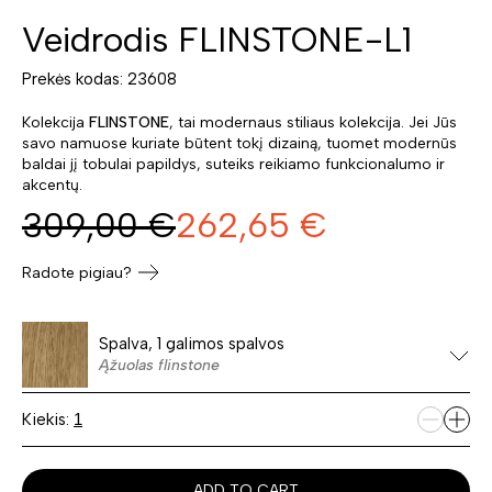
Veidrodis FLINSTONE-L1
Prekės kodas: 23608
Kolekcija
FLINSTONE
, tai modernaus stiliaus kolekcija. Jei Jūs
savo namuose kuriate būtent tokį dizainą, tuomet modernūs
baldai jį tobulai papildys, suteiks reikiamo funkcionalumo ir
akcentų.
309,00
€
262,65
€
Radote pigiau?
Spalva, 1 galimos spalvos
Ąžuolas flinstone
Kiekis:
ADD TO CART