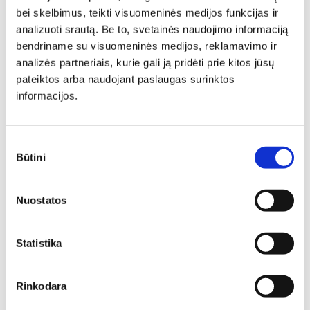
BALDAI SVETAINEI
KORPUSINIAI BALDAI
bei skelbimus, teikti visuomeninės medijos funkcijas ir
PAKABINAMI VEIDRODŽIAI SVETAINEI
analizuoti srautą. Be to, svetainės naudojimo informaciją
bendriname su visuomeninės medijos, reklamavimo ir
analizės partneriais, kurie gali ją pridėti prie kitos jūsų
pateiktos arba naudojant paslaugas surinktos
informacijos.
Similar products
Sutikimo
Būtini
N
N
pasirinkimas
Nuostatos
Statistika
Rinkodara
Pakabinama lentyna
Pakabinama lentyna
FLINSTONE-P5
FLINSTONE-P6 su