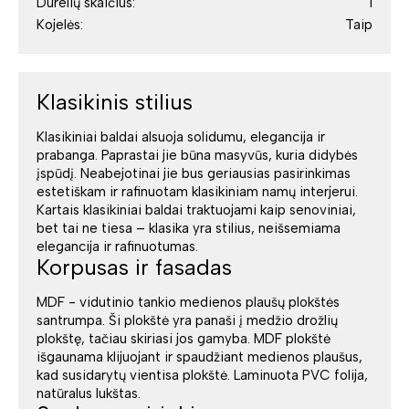
Durelių skaičius:
1
Kojelės:
Taip
Klasikinis stilius
Klasikiniai baldai alsuoja solidumu, elegancija ir
prabanga. Paprastai jie būna masyvūs, kuria didybės
įspūdį. Neabejotinai jie bus geriausias pasirinkimas
estetiškam ir rafinuotam klasikiniam namų interjerui.
Kartais klasikiniai baldai traktuojami kaip senoviniai,
bet tai ne tiesa – klasika yra stilius, neišsemiama
elegancija ir rafinuotumas.
Korpusas ir fasadas
MDF - vidutinio tankio medienos plaušų plokštės
santrumpa. Ši plokštė yra panaši į medžio drožlių
plokštę, tačiau skiriasi jos gamyba. MDF plokštė
išgaunama klijuojant ir spaudžiant medienos plaušus,
kad susidarytų vientisa plokštė. Laminuota PVC folija,
natūralus lukštas.