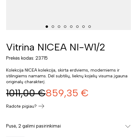
Vitrina NICEA NI-W1/2
Prekės kodas: 23715
Kolekcija NICEA kolekcija, skirta erdviems, moderniems ir
stilingiems namams. Dėl subtilių, lieknų kojelių visuma įgauna
originalų charakterį.
1011,00
€
859,35
€
Radote pigiau?
Pusė, 2 galimi pasirinkimai