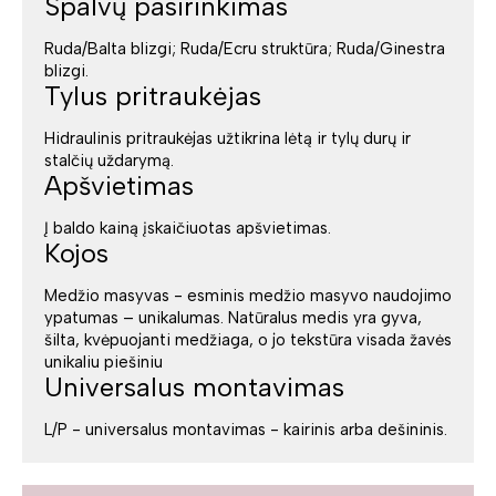
Spalvų pasirinkimas
Ruda/Balta blizgi; Ruda/Ecru struktūra; Ruda/Ginestra
blizgi.
Tylus pritraukėjas
Hidraulinis pritraukėjas užtikrina lėtą ir tylų durų ir
stalčių uždarymą.
Apšvietimas
Į baldo kainą įskaičiuotas apšvietimas.
Kojos
Medžio masyvas - esminis medžio masyvo naudojimo
ypatumas – unikalumas. Natūralus medis yra gyva,
šilta, kvėpuojanti medžiaga, o jo tekstūra visada žavės
unikaliu piešiniu
Universalus montavimas
L/P - universalus montavimas - kairinis arba dešininis.