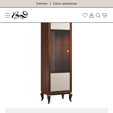
Delivery
Salon addresses
N
Prekių
paieška