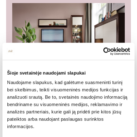
Šioje svetainėje naudojami slapukai
Baldų kolekcija NICEA
Naudojame slapukus, kad galėtume suasmeninti turinį
bei skelbimus, teikti visuomeninės medijos funkcijas ir
Ši kolekcija yra puikus natūralaus lukšto ir ryškių
analizuoti srautą. Be to, svetainės naudojimo informaciją
kontrastinių priekinių dalių derinys. Kolekcija skirta
bendriname su visuomeninės medijos, reklamavimo ir
erdviam, moderniam ir stilingam interjerui.
analizės partneriais, kurie gali ją pridėti prie kitos jūsų
pateiktos arba naudojant paslaugas surinktos
WHOLE COLLECTION
informacijos.