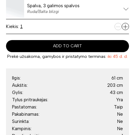
Spalva, 3 galimos spalvos
Ruda/Balta blizgi
Kiekis:
ADD TO CART
Prekė užsakoma, gamybos ir pristatymo terminas:
iki 45 d. d.
Ilgis:
61 cm
Aukštis:
203 cm
Gylis:
43 cm
Tylus pritraukėjas:
Yra
Pastatomas:
Taip
Pakabinamas:
Ne
Surinkta:
Ne
Kampinis:
Ne