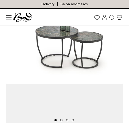
Delivery
Salon addresses
TOP
Prekių
paieška