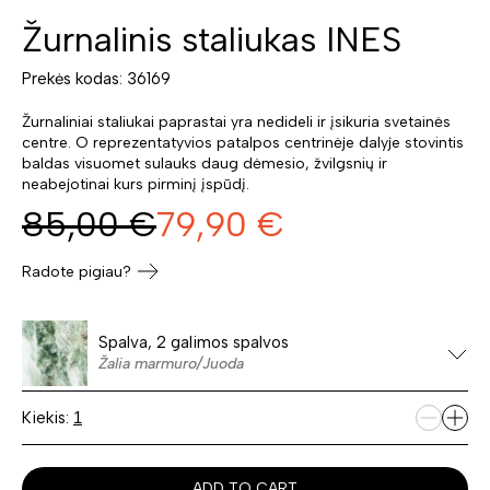
Žurnalinis staliukas INES
Prekės kodas: 36169
Žurnaliniai staliukai paprastai yra nedideli ir įsikuria svetainės
centre. O reprezentatyvios patalpos centrinėje dalyje stovintis
baldas visuomet sulauks daug dėmesio, žvilgsnių ir
neabejotinai kurs pirminį įspūdį.
85,00
€
79,90
€
Radote pigiau?
Spalva, 2 galimos spalvos
Žalia marmuro/Juoda
Kiekis:
ADD TO CART