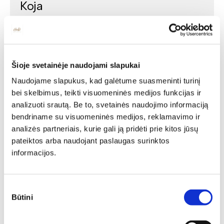
Koja
Metalas, spalva - juoda.
Išmatavimai
62/50 cm ir 47/43 cm.
Šioje svetainėje naudojami slapukai
Naudojame slapukus, kad galėtume suasmeninti turinį
Tags:
bei skelbimus, teikti visuomeninės medijos funkcijas ir
analizuoti srautą. Be to, svetainės naudojimo informaciją
LENKIŠKI BALDAI
MADINGI SVETAINĖS BALDAI
bendriname su visuomeninės medijos, reklamavimo ir
KOKYBIŠKI SVETAINĖS BALDAI
GRAŽŪS SVETAINĖS BALDAI
analizės partneriais, kurie gali ją pridėti prie kitos jūsų
LENKIŠKI SVETAINĖS BALDAI
SVETAINĖS BALDAI
pateiktos arba naudojant paslaugas surinktos
MAŽI STALIUKAI
KAVOS STALIUKAI
STALIUKAI SVETAINEI
informacijos.
ŽURNALINIAI STALIUKAI
Sutikimo
Būtini
pasirinkimas
Similar products