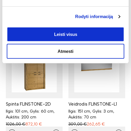
Rodyti informaciją
Similar products
Leisti visus
N
N
Atmesti
Spinta FLINSTONE-2D
Veidrodis FLINSTONE-L1
Ilgis: 101 cm, Gylis: 60 cm,
Ilgis: 151 cm, Gylis: 3 cm,
Aukštis: 200 cm
Aukštis: 70 cm
1026,00
€
872,10
€
309,00
€
262,65
€