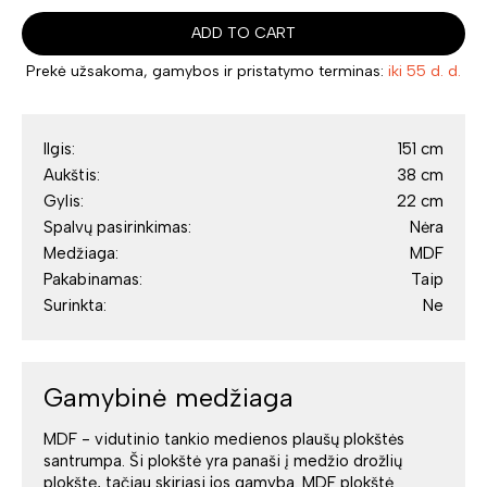
ADD TO CART
Prekė užsakoma, gamybos ir pristatymo terminas:
iki 55 d. d.
Ilgis:
151 cm
Aukštis:
38 cm
Gylis:
22 cm
Spalvų pasirinkimas:
Nėra
Medžiaga:
MDF
Pakabinamas:
Taip
Surinkta:
Ne
Gamybinė medžiaga
MDF - vidutinio tankio medienos plaušų plokštės
santrumpa. Ši plokštė yra panaši į medžio drožlių
plokštę, tačiau skiriasi jos gamyba. MDF plokštė