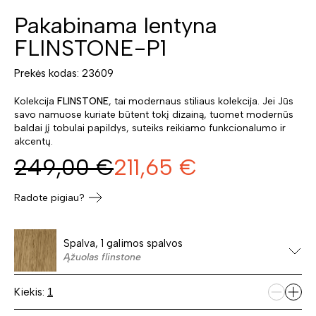
Pakabinama lentyna
FLINSTONE-P1
Prekės kodas: 23609
Kolekcija
FLINSTONE
, tai modernaus stiliaus kolekcija. Jei Jūs
savo namuose kuriate būtent tokį dizainą, tuomet modernūs
baldai jį tobulai papildys, suteiks reikiamo funkcionalumo ir
akcentų.
249,00
€
211,65
€
Radote pigiau?
Spalva, 1 galimos spalvos
Ąžuolas flinstone
Kiekis: