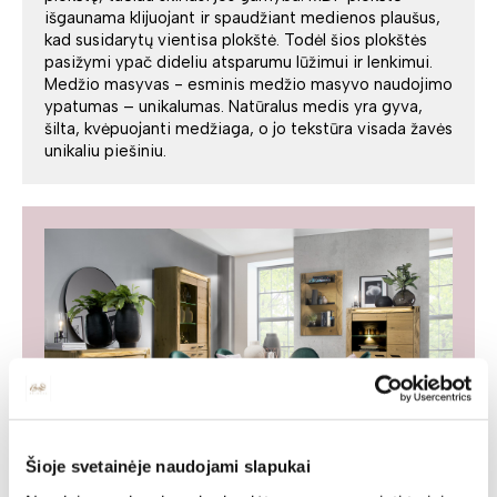
išgaunama klijuojant ir spaudžiant medienos plaušus,
kad susidarytų vientisa plokštė. Todėl šios plokštės
pasižymi ypač dideliu atsparumu lūžimui ir lenkimui.
Medžio masyvas - esminis medžio masyvo naudojimo
ypatumas – unikalumas. Natūralus medis yra gyva,
šilta, kvėpuojanti medžiaga, o jo tekstūra visada žavės
unikaliu piešiniu.
Šioje svetainėje naudojami slapukai
Baldų kolekcija FLINSTONE