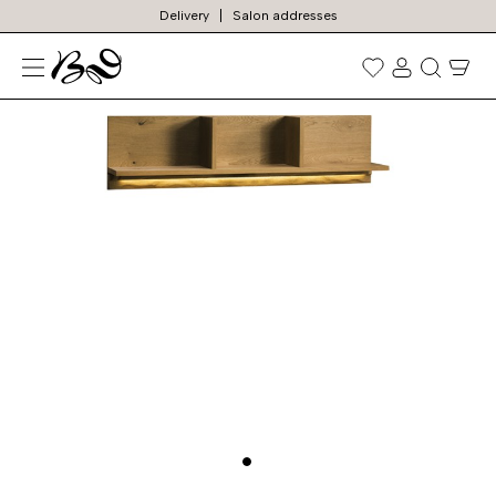
Delivery
Salon addresses
N
Prekių
paieška