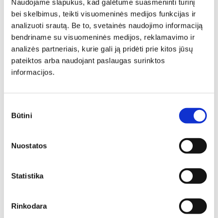
Naudojame slapukus, kad galėtume suasmeninti turinį
bei skelbimus, teikti visuomeninės medijos funkcijas ir
Natūrali, šilta, praktiška ir nepaprastai graži kolekcija,
sukūrta, norint pasigrožėti. Dėl gyvos tekstūros ir
analizuoti srautą. Be to, svetainės naudojimo informaciją
natūralaus medžio rašto, šių baldų moduliai stebina
bendriname su visuomeninės medijos, reklamavimo ir
vaizduotę. Šie baldai, gali papuošti jūsų valgomąjį ar
analizės partneriais, kurie gali ją pridėti prie kitos jūsų
svetainę.
pateiktos arba naudojant paslaugas surinktos
informacijos.
WHOLE COLLECTION
Sutikimo
Tags:
Būtini
pasirinkimas
LENKIŠKI BALDAI
MADINGI SVETAINĖS BALDAI
KOKYBIŠKI SVETAINĖS BALDAI
GRAŽŪS SVETAINĖS BALDAI
Nuostatos
LENKIŠKI SVETAINĖS BALDAI
SVETAINĖS BALDAI
ŠIUOLAIKINIAI SVETAINĖS BALDAI
Statistika
MODERNŪS SVETAINĖS BALDAI
MODERNŪS BALDAI
BALDAI SVETAINEI
KORPUSINIAI BALDAI
PAKABINAMOS LENTYNOS
LENTYNOS SU APŠVIETIMU
Rinkodara