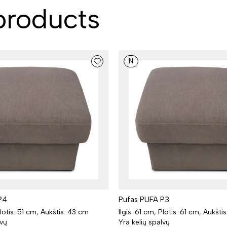
roducts
N
P4
Pufas PUFA P3
Plotis: 51 cm, Aukštis: 43 cm
Ilgis: 61 cm, Plotis: 61 cm, Aukšti
lvų
Yra kelių spalvų