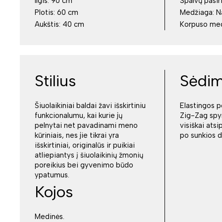
Ilgis:
90 cm
Spalvų pasir
Plotis:
60 cm
Medžiaga:
Aukštis:
40 cm
Korpuso me
Stilius
Sėdimo
Šiuolaikiniai baldai žavi išskirtiniu
Elastingos p
funkcionalumu, kai kurie jų
Zig-Zag spyr
pelnytai net pavadinami meno
visiškai atsip
kūriniais, nes jie tikrai yra
po sunkios d
išskirtiniai, originalūs ir puikiai
atliepiantys į šiuolaikinių žmonių
poreikius bei gyvenimo būdo
ypatumus.
Kojos
Medinės.