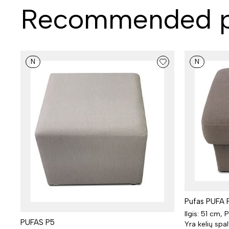
Recommended p
N
N
Pufas PUFA 
Ilgis: 51 cm, 
PUFAS P5
Yra kelių spa