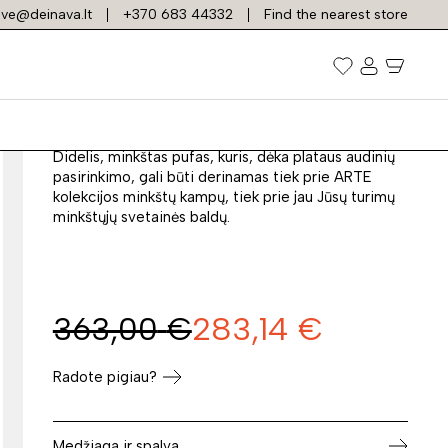
ve@deinava.lt
+370 683 44332
Find the nearest store
Pufas PUFA P2
Prekės kodas: 13252
Didelis, minkštas pufas, kuris, dėka plataus audinių
pasirinkimo, gali būti derinamas tiek prie ARTE
kolekcijos minkštų kampų, tiek prie jau Jūsų turimų
minkštųjų svetainės baldų.
363,00
€
283,14
€
Radote pigiau?
Medžiaga ir spalva