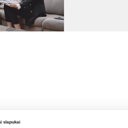
i slapukai
ON
ABOUT US