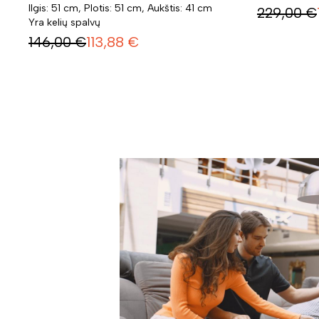
Ilgis: 51 cm, Plotis: 51 cm, Aukštis: 41 cm
229,00
€
Yra kelių spalvų
146,00
€
113,88
€