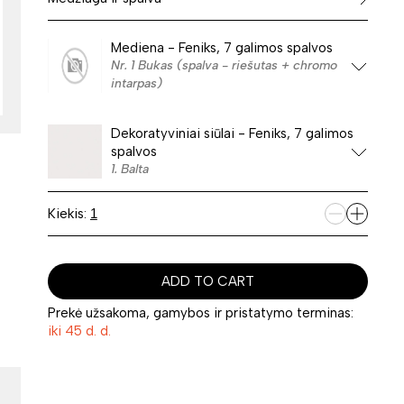
Mediena - Feniks, 7 galimos spalvos
Nr. 1 Bukas (spalva - riešutas + chromo
intarpas)
Dekoratyviniai siūlai - Feniks, 7 galimos
spalvos
1. Balta
Kiekis:
ADD TO CART
Prekė užsakoma, gamybos ir pristatymo terminas:
iki 45 d. d.