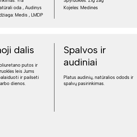
inkimas:
Yra
Spyruoklės:
Zig zag
Natūrali oda , Audinys
Kojelės:
Medinės
džiaga:
Medis , LMDP
ji dalis
Spalvos ir
audiniai
oliuretano putos ir
uoklės leis Jums
alaiduoti ir pailsėti
Platus audinių, natūralios odods ir
arbo dienos.
spalvų pasirinkimas.