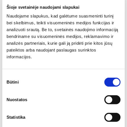
Platus spalvų ir audinių pasirinkimas.
Šioje svetainėje naudojami slapukai
Patalynės dėžė
Naudojame slapukus, kad galėtume suasmeninti turinį
Minkštas kampas su patalynės dėže.
bei skelbimus, teikti visuomeninės medijos funkcijas ir
Galvos atrama
analizuoti srautą. Be to, svetainės naudojimo informaciją
bendriname su visuomeninės medijos, reklamavimo ir
Reguliuojama galvos atrama - 90/97 cm.
Kojos
analizės partneriais, kurie gali ją pridėti prie kitos jūsų
pateiktos arba naudojant paslaugas surinktos
Natūrali mediena. Galimas spalvos pasirinkimas.
informacijos.
Komplekto sudėtis
Minkštas kampas ir fotelis.
Sutikimo
Būtini
pasirinkimas
Tags:
Nuostatos
LENKIŠKI MINKŠTI BALDAI
LENKIŠKI SVETAINĖS BALDAI
MINKŠTI BALDAI IŠ LENKIJOS
VELIŪRINIAI BALDAI
LENKIŠKI BALDAI
LENKISKI MINKŠTI SVETAINĖS BALDAI
Statistika
GRAŽŪS SVETAINĖS BALDAI
SVETAINĖS MINKŠTI BALDAI