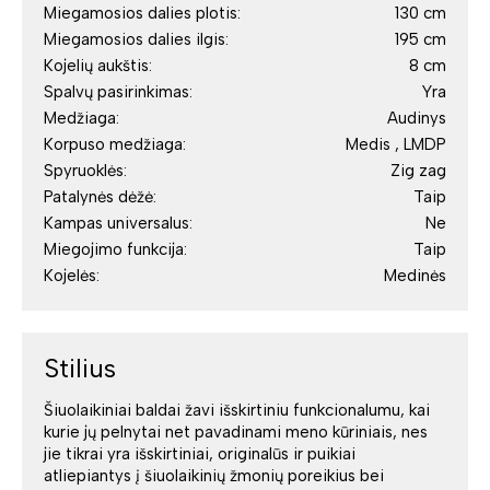
Miegamosios dalies plotis:
130 cm
Miegamosios dalies ilgis:
195 cm
Kojelių aukštis:
8 cm
Spalvų pasirinkimas:
Yra
Medžiaga:
Audinys
Korpuso medžiaga:
Medis , LMDP
Spyruoklės:
Zig zag
Patalynės dėžė:
Taip
Kampas universalus:
Ne
Miegojimo funkcija:
Taip
Kojelės:
Medinės
Stilius
Šiuolaikiniai baldai žavi išskirtiniu funkcionalumu, kai
kurie jų pelnytai net pavadinami meno kūriniais, nes
jie tikrai yra išskirtiniai, originalūs ir puikiai
atliepiantys į šiuolaikinių žmonių poreikius bei