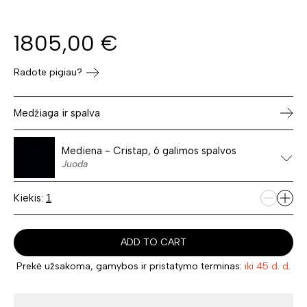
1805,00
€
Radote pigiau?
Medžiaga ir spalva
Mediena - Cristap, 6 galimos spalvos
Juoda
Kiekis:
ADD TO CART
Prekė užsakoma, gamybos ir pristatymo terminas:
iki 45 d. d.