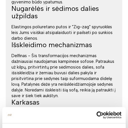
gyvenimo būdo ypatumus.
Nugarėlės ir sėdimos dalies
užpildas
Elastingos poliuretano putos ir "Zig-zag" spyruoklės
leis Jums visiškai atsipalaiduoti ir pailsėti po sunkios
darbo dienos.
Išskleidimo mechanizmas
Delfinas - Šis transformacijos mechanizmas
dažniausiai naudojamas kampinėse sofose. Patraukus
už kilpų, pritvirtintų prie sėdimosios dalies, sofa
išsiskleidžia ir žemiau buvusi dalies pakyla ir
prisitvirtina prie sėdynės taip suformuodama didelę
lovą. Patalynės dėžė yra neišskleidžiamojoje sėdynės
dalyje. Norėdami išskleisti šią sofą, reikia ją patraukti į
save ir šiek tiek aukštyn.
Karkasas
Medžio masyvas, medžio drožlių plokštės, fanera.
Spalvos ir audiniai