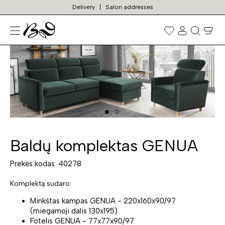
Delivery
Salon addresses
N
Prekių
paieška
Baldų komplektas GENUA
Prekės kodas: 40278
Komplektą sudaro:
Minkštas kampas GENUA - 220x160x90/97
(miegamoji dalis 130x195)
Fotelis GENUA - 77x77x90/97