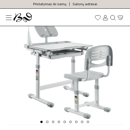
Pristatymas iki namų
Salonų adresai
N
TURIME SANDĖLYJE
Prekių
paieška