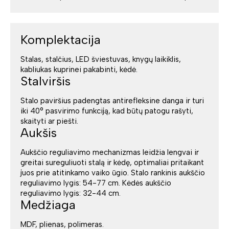
Komplektacija
Stalas, stalčius, LED šviestuvas, knygų laikiklis,
kabliukas kuprinei pakabinti, kėdė.
Stalviršis
Stalo paviršius padengtas antirefleksine danga ir turi
iki 40° pasvirimo funkciją, kad būtų patogu rašyti,
skaityti ar piešti.
Aukšis
Aukščio reguliavimo mechanizmas leidžia lengvai ir
greitai sureguliuoti stalą ir kėdę, optimaliai pritaikant
juos prie atitinkamo vaiko ūgio. Stalo rankinis aukščio
reguliavimo lygis: 54-77 cm. Kėdės aukščio
reguliavimo lygis: 32-44 cm.
Medžiaga
MDF, plienas, polimeras.