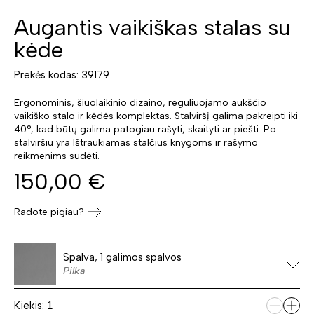
Augantis vaikiškas stalas su
kėde
Prekės kodas: 39179
Ergonominis, šiuolaikinio dizaino, reguliuojamo aukščio
vaikiško stalo ir kėdės komplektas. Stalviršį galima pakreipti iki
40°, kad būtų galima patogiau rašyti, skaityti ar piešti. Po
stalviršiu yra Ištraukiamas stalčius knygoms ir rašymo
reikmenims sudėti.
150,00
€
Radote pigiau?
Spalva, 1 galimos spalvos
Pilka
Kiekis: