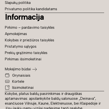
Slapukų politika
Privatumo politika kandidatams
Informacija
Pirkimo – pardavimo taisyklės
Apmokėjimas
Kokybės ir priežiūros taisyklės
Pristatymo sąlygos
Prekių grąžinimo taisyklės
Pirkimas išsimokėtinai
Mokėjimo būdai
Grynaisiais
Kortele
Išsimokėtinai
Kokybė, platus baldų pasirinkimas ir draugiškas
aptarnavimas: apsilankykite baldų salonuose „Deinava",
esančiuose Vilniuje, Kaune, Elektrėnuose, bei Klaipėdoje ir
Jūsų jaukių namų vizijai padėsime tapti realybe.