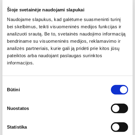
Šioje svetainėje naudojami slapukai
Naudojame slapukus, kad galėtume suasmeninti turinį
bei skelbimus, teikti visuomeninės medijos funkcijas ir
analizuoti srautą. Be to, svetainės naudojimo informaciją
bendriname su visuomeninės medijos, reklamavimo ir
analizės partneriais, kurie gali ją pridėti prie kitos jūsų
pateiktos arba naudojant paslaugas surinktos
Individuali
informacijos.
specialisto
Sutikimo
Būtini
pasirinkimas
konsultacija
Nuostatos
Deinavos baldų specialistai puikiai išmanantys ir
pasiruošę Jums padėti susikurti savo svajonių interjerą!
Statistika
Padėsim parengti planus iš išmatavimus geriausiam
rezultatui pasiekti.