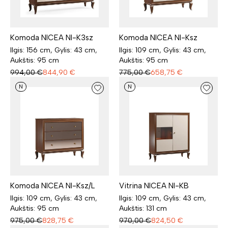
Komoda NICEA NI-K3sz
Komoda NICEA NI-Ksz
Ilgis: 156 cm, Gylis: 43 cm,
Ilgis: 109 cm, Gylis: 43 cm,
Aukštis: 95 cm
Aukštis: 95 cm
994,00
€
844,90
€
775,00
€
658,75
€
N
N
Komoda NICEA NI-Ksz/L
Vitrina NICEA NI-KB
Ilgis: 109 cm, Gylis: 43 cm,
Ilgis: 109 cm, Gylis: 43 cm,
Aukštis: 95 cm
Aukštis: 131 cm
975,00
€
828,75
€
970,00
€
824,50
€