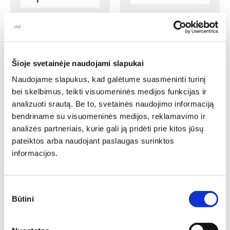
Kosmetinis staliukas NI
Spinta NICEA NI-4DL
Ilgis: 127 cm, Plotis: 53 cm,
Ilgis: 203 cm, Gylis: 62 cm,
Aukštis: 77 cm
Aukštis: 203 cm
814,00
€
691,90
€
Šioje svetainėje naudojami slapukai
2164,00
€
1839,40
€
N
N
Naudojame slapukus, kad galėtume suasmeninti turinį
bei skelbimus, teikti visuomeninės medijos funkcijas ir
analizuoti srautą. Be to, svetainės naudojimo informaciją
bendriname su visuomeninės medijos, reklamavimo ir
analizės partneriais, kurie gali ją pridėti prie kitos jūsų
pateiktos arba naudojant paslaugas surinktos
Svetainės komplektas
informacijos.
NICEA
3823,00
€
3249,55
€
Naktinė spintelė NI-SZN
Ilgis: 60 cm, Gylis: 44 cm,
Sutikimo
Aukštis: 56 cm
Būtini
pasirinkimas
440,00
€
374,00
€
N
N