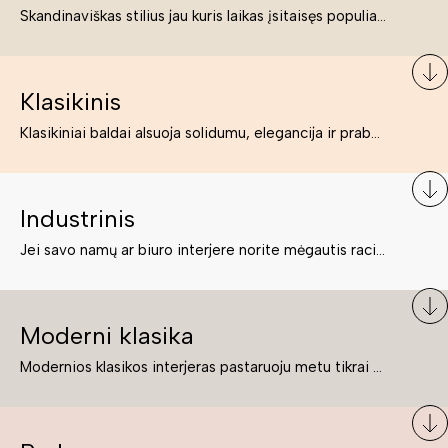
Skandinaviškas stilius jau kuris laikas įsitaisęs populiariausiųjų sąraše. Namai, butai labai dažnai įrengiami remiantis būtent šio stiliaus ypatumais. Dėl švelnių spalvų, praktiškumo ir estetikos jis masina tuos, kurie neabejingi šviesiem ar neutralių spalvų koloritui, paprastumui, funkcionalumui, natūralumui ir stilingai estetikai. Platų skandinaviškų baldų spektrą rasite „Deinavos baldų“ asortimente.
Klasikinis
Klasikiniai baldai alsuoja solidumu, elegancija ir prabanga. Paprastai jie būna masyvūs, kuria didybės įspūdį. Neabejotinai jie bus geriausias pasirinkimas estetiškam ir rafinuotam klasikiniam namų interjerui. Kartais klasikiniai baldai traktuojami kaip senoviniai, bet tai ne tiesa – klasika yra stilius, neišsemiama elegancija ir rafinuotumas.
Industrinis
Jei savo namų ar biuro interjere norite mėgautis racionaliai išnaudotomis erdvėmis, funkcionalumu ir esate neabejingi tamsesniam koloritui bei praktiškiems sprendimams, tuomet industrinis stilius bus būtent tai, ko Jums reikia. O industrinio stiliaus baldus išsirinksite mūsų asortimente.
Moderni klasika
Modernios klasikos interjeras pastaruoju metu tikrai yra „ant bangos“. Tie, kurie nenori pernelyg nutolti nuo klasikos, bet drauge žavisi šiuolaikiškais sprendimais, su malonumu savo namuose kuria klasikos ir modernaus interjero tandemą – elegantišką, subtilų ir žavingą.