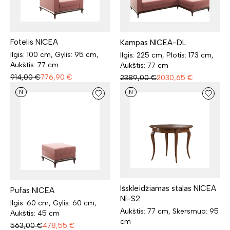
Fotelis NICEA
Kampas NICEA-DL
Ilgis: 100 cm, Gylis: 95 cm,
Ilgis: 225 cm, Plotis: 173 cm,
Aukštis: 77 cm
Aukštis: 77 cm
914,00
€
776,90
€
2389,00
€
2030,65
€
N
N
Išskleidžiamas stalas NICEA
Pufas NICEA
NI-S2
Ilgis: 60 cm, Gylis: 60 cm,
Aukštis: 77 cm, Skersmuo: 95
Aukštis: 45 cm
cm
563,00
€
478,55
€