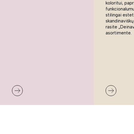
koloritui, pap
funkcionalumui
stilingai estet
skandinaviškų
rasite „Deina
asortimente.