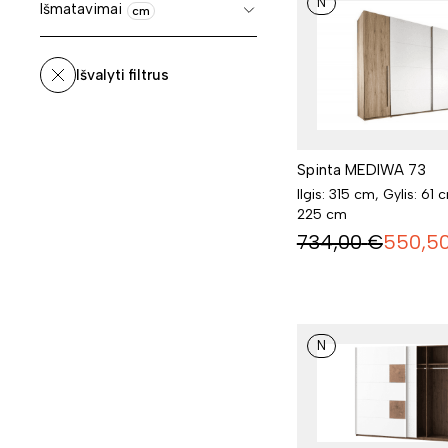
N
Išmatavimai
cm
Išvalyti filtrus
Spinta MEDIWA 73
Ilgis: 315 cm, Gylis: 61 
225 cm
734,00
€
550,5
N