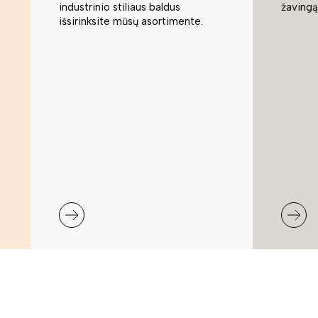
industrinio stiliaus baldus
žavingą
išsirinksite mūsų asortimente.