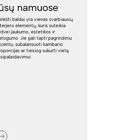
jūsų namuose
inkšti baldai yra vienas svarbiausių
nterjero elementų, kuris suteikia
rdvei jaukumo, estetikos ir
atogumo. Jie gali tapti pagrindiniu
kcentu, subalansuoti kambario
roporcijas ar tiesiog sukurti vietą
tsipalaidavimui.