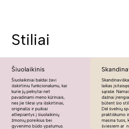
Stiliai
Šiuolaikinis
Skandina
Šiuolaikiniai baldai žavi
Skandinaviškas
išskirtiniu funkcionalumu, kai
laikas įsitaisę
kurie jų pelnytai net
sąraše. Namai,
pavadinami meno kūriniais,
dažnai įrengi
nes jie tikrai yra išskirtiniai,
būtent šio sti
originalūs ir puikiai
Dėl švelnių sp
atliepiantys į šiuolaikinių
praktiškumo ir
žmonių poreikius bei
masina tuos, 
gyvenimo būdo ypatumus.
šviesiem ar n