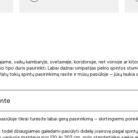
ajame, vaikų kambaryje, svetainėje, koridoriuje, net vonioje ar ki
io tipo duris pasirinkti. Labai dažnai simpatijas pelno spintos stumd
atų tokių spintų pasirinkimą rasite ir mūsų pasiūloje – jūsų laukia
nte
iūloje tikrai turėsite labai gerą pasirinkimą – skirtingiems poreiki
, todėl džiaugiamės galėdami pasiūlyti didelę įvairovę pagal spint
 varijuoja maždaug nuo 120 iki 202 cm, gylis standartiškai siekia 