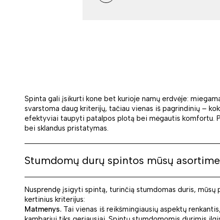
Spinta gali įsikurti kone bet kurioje namų erdvėje: miegam
svarstoma daug kriterijų, tačiau vienas iš pagrindinių – kok
efektyviai taupyti patalpos plotą bei mėgautis komfortu. Pl
bei sklandus pristatymas.
Stumdomų durų spintos mūsų asortime
Nusprendę įsigyti spintą, turinčią stumdomas duris, mūsų pas
kertinius kriterijus:
Matmenys.
Tai vienas iš reikšmingiausių aspektų renkantis
kambariui tiks geriausiai. Spintų stumdomomis durimis ilgis