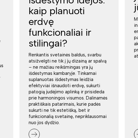
kaip planuoti
erdvę
M
i
funkcionaliai ir
e
p
stilingai?
e
a
p
Renkantis svetainės baldus, svarbu
a
atsižvelgti ne tik į jų dizainą ar spalvą
us
– ne mažiau reikšmingas yra jų
išdėstymas kambaryje. Tinkamai
r
suplanuotas išdėstymas leidžia
efektyviai išnaudoti erdvę, sukurti
patogią judėjimo aplinką ir prisideda
prie harmoningos visumos. Dalinamės
praktiškais patarimais, kurie padės
sukurti ne tik estetišką, bet ir
funkcionalią svetainę, nepriklausomai
nuo jos dydžio.