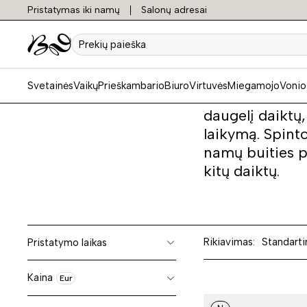
Pristatymas iki namų
Salonų adresai
Spint
Prekių
paieška
Svetainės
Vaikų
Prieškambario
Biuro
Virtuvės
Miegamojo
Vonio
Funkcionalumu 
daugelį daiktų
laikymą. Spinto
namų buities pr
kitų daiktų.
Rikiavimas:
Standarti
Pristatymo laikas
Kaina
Eur