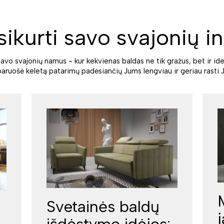
sikurti savo svajonių in
savo svajonių namus - kur kekvienas baldas ne tik gražus, bet ir ide
paruošė keletą patarimų padėsiančių Jums lengviau ir geriau rasti J
Svetainės baldų
išdėstymo idėjos: