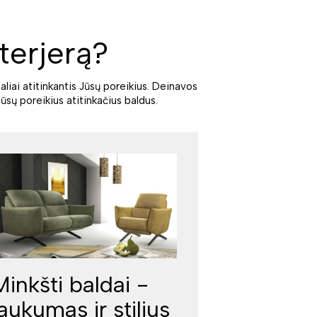
terjerą?
aliai atitinkantis Jūsų poreikius. Deinavos
ūsų poreikius atitinkačius baldus.
Minkšti baldai -
jaukumas ir stilius