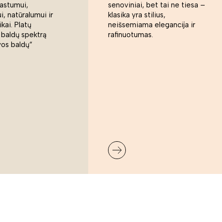
rastumui,
senoviniai, bet tai ne tiesa –
, natūralumui ir
klasika yra stilius,
ikai. Platų
neišsemiama elegancija ir
 baldų spektrą
rafinuotumas.
vos baldų“