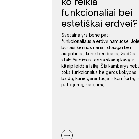
ko reikia
funkcionaliai bei
estetiškai erdvei?
Svetainė yra bene pati
funkcionaliausia erdvė namuose. Joj
buriasi šeimos nariai, draugai bei
augintiniai, kurie bendrauja, žaidžia
stalo žaidimus, geria skanią kavą ir
kitaip leidžia laiką. Šis kambarys neb
toks funkcionalus be geros kokybės
baldų, kurie garantuoja ir komfortą, i
patogumą, saugumą.