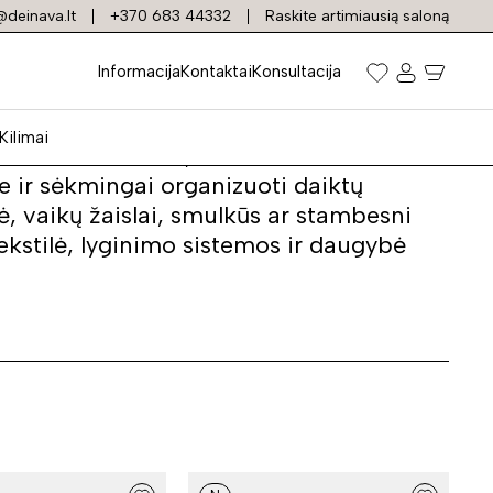
deinava.lt
+370 683 44332
Raskite artimiausią saloną
s durimis
Informacija
Kontaktai
Konsultacija
Kilimai
muose. Tai baldas, kuriame laikome
 ir sėkmingai organizuoti daiktų
ė, vaikų žaislai, smulkūs ar stambesni
tekstilė, lyginimo sistemos ir daugybė