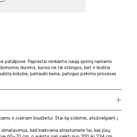
tose patalpose. Paprastai renkantis naują spintą namams
omomis durimis, kurios ne tik stilingos, bet ir leidžia
 aukšta kokybė, patraukli kaina, patogus pirkimo procesas
ams ir įvairiam biudžetui. Štai ką siūlome, atsižvelgiant į
ų išmatavimus, kad kiekviena atrastumėte tai, kas jūsų
apie 60–70 cm, o aukštis gali siekti nuo 200 iki 234 cm.