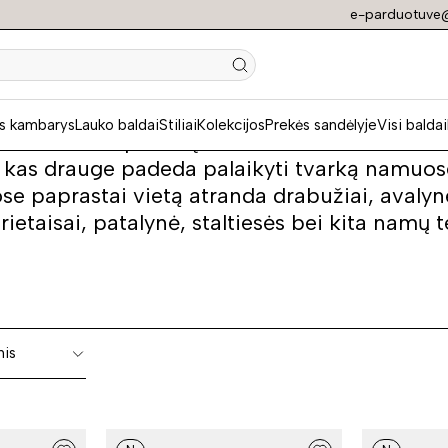
e-parduotuve@
os su stumdomomi
s kambarys
Lauko baldai
Stiliai
Kolekcijos
Prekės sandėlyje
Visi baldai
žavinčios spintos įsikuria kiekvienuose na
, kas drauge padeda palaikyti tvarką namuose
se paprastai vietą atranda drabužiai, avalyn
ietaisai, patalynė, staltiesės bei kita namų 
nis