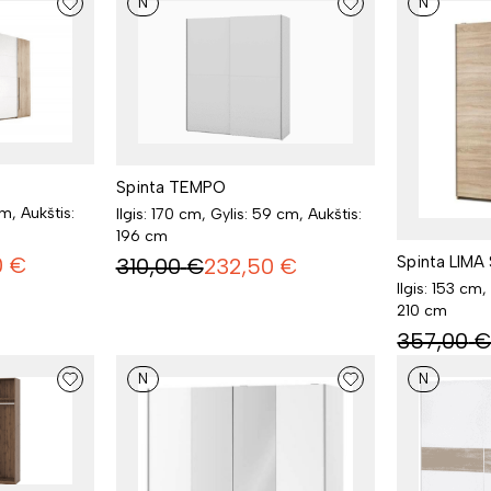
N
N
Spinta TEMPO
cm, Aukštis:
Ilgis: 170 cm, Gylis: 59 cm, Aukštis:
196 cm
0
€
Spinta LIMA 
310,00
€
232,50
€
Ilgis: 153 cm,
210 cm
357,00
N
N