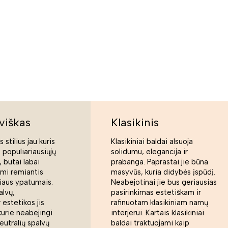
viškas
Klasikinis
 stilius jau kuris
Klasikiniai baldai alsuoja
s populiariausiųjų
solidumu, elegancija ir
 butai labai
prabanga. Paprastai jie būna
ami remiantis
masyvūs, kuria didybės įspūdį.
liaus ypatumais.
Neabejotinai jie bus geriausias
alvų,
pasirinkimas estetiškam ir
 estetikos jis
rafinuotam klasikiniam namų
kurie neabejingi
interjerui. Kartais klasikiniai
eutralių spalvų
baldai traktuojami kaip