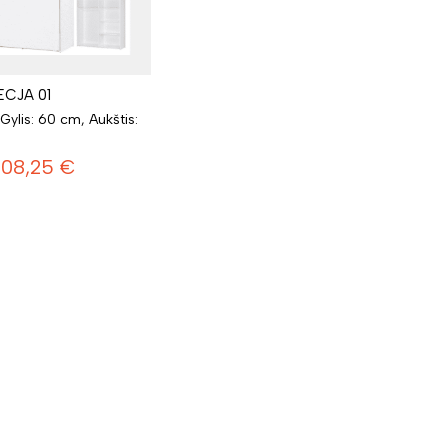
ECJA 01
 Gylis: 60 cm, Aukštis:
308,25
€