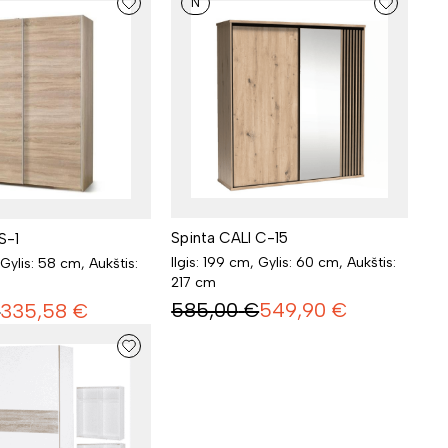
N
Spinta CALI C-15
S-1
Ilgis: 199 cm, Gylis: 60 cm, Aukštis:
 Gylis: 58 cm, Aukštis:
217 cm
585,00
€
549,90
€
€
335,58
€