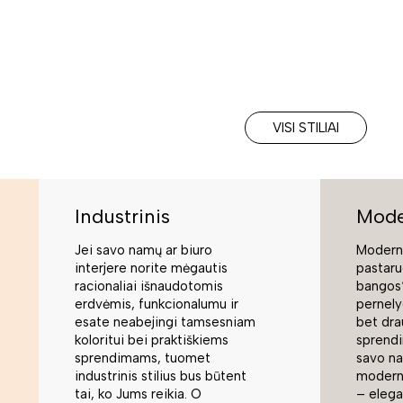
VISI STILIAI
Industrinis
Mode
Jei savo namų ar biuro
Moderni
interjere norite mėgautis
pastaru
racionaliai išnaudotomis
bangos“
erdvėmis, funkcionalumu ir
pernely
esate neabejingi tamsesniam
bet dra
koloritui bei praktiškiems
sprend
sprendimams, tuomet
savo na
industrinis stilius bus būtent
modern
tai, ko Jums reikia. O
– elegan