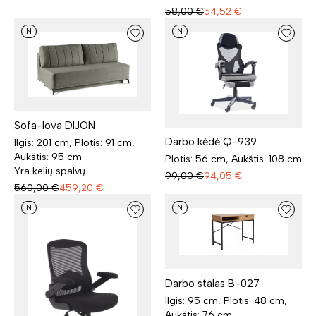
58,00
€
54,52
€
N
N
Sofa-lova DIJON
Darbo kėdė Q-939
Ilgis: 201 cm, Plotis: 91 cm,
Aukštis: 95 cm
Plotis: 56 cm, Aukštis: 108 cm
Yra kelių spalvų
99,00
€
94,05
€
560,00
€
459,20
€
N
N
Darbo stalas B-027
Ilgis: 95 cm, Plotis: 48 cm,
Aukštis: 76 cm