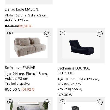
Darbo kėdė MASON
Plotis: 62 cm, Gylis: 62 cm,
Aukštis: 120 cm
112,00
€
105,28
€
N
N
Sofa-lova EMMAR
Sėdmaišis LOUNGE
OUTSIDE
Ilgis: 214 cm, Plotis: 118 cm,
Aukštis: 93 cm
Ilgis: 70 cm, Gylis: 120 cm,
Yra kelių spalvų
Aukštis: 75 cm
Yra kelių spalvų
856,00
€
701,92
€
149,00
€
N
N