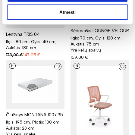
Atmesti
Sėdmaišis LOUNGE VELOUR
Lentyna TRIS 04
Ilgis: 70 cm, Gylis: 120 cm,
Ilgis: 80 cm, Gylis: 40 cm,
Aukštis: 75 cm
Aukštis: 180 cm
Yra kelių spalvų
173,00
€
147,05
€
169,00
€
N
N
Čiužinys MONTANA 100x195
Ilgis: 195 cm, Plotis: 100 cm,
Aukštis: 23 cm
Yra kelių spalvų