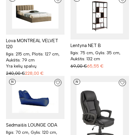
Lova MONTREAL VELVET
Lentyna NET B
120
Ilgis: 75 cm, Gylis: 35 cm,
Ilgis: 215 cm, Plotis: 127 cm,
Aukštis: 132 cm
Aukštis: 79 cm
Yra kelių spalvų
69,00
€
65,55
€
240,00
€
228,00
€
N
N
Sėdmaišis LOUNGE ODA
Ilgis: 70 cm, Gylis: 120 cm,