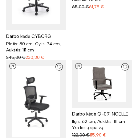
65,00
€
61,75
€
Darbo kėdė CYBORG
Plotis: 80 cm, Gylis: 74 cm,
Aukštis: 111 cm
245,00
€
230,30
€
N
N
Darbo kėdė Q-091 NOELLE
Ilgis: 62 cm, Aukštis: 111 cm
Yra kelių spalvų
122,00
€
115,90
€