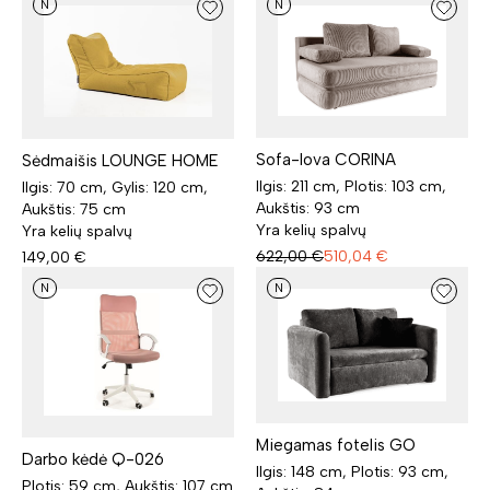
N
N
Sofa-lova CORINA
Sėdmaišis LOUNGE HOME
Ilgis: 211 cm, Plotis: 103 cm,
Ilgis: 70 cm, Gylis: 120 cm,
Aukštis: 93 cm
Aukštis: 75 cm
Yra kelių spalvų
Yra kelių spalvų
622,00
€
510,04
€
149,00
€
N
N
Miegamas fotelis GO
Darbo kėdė Q-026
Ilgis: 148 cm, Plotis: 93 cm,
Plotis: 59 cm, Aukštis: 107 cm