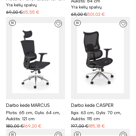
Aukštis: 84 cm
Yra kelių spalvų
Yra kelių spalvų
69,00
€
65,55
€
611,00
€
501,02
€
N
N
Darbo kėdė MARCUS
Darbo kėdė CASPER
Plotis: 65 cm, Gylis: 64 cm,
Ilgis: 63 cm, Gylis: 70 cm,
Aukštis: 121 cm
Aukštis: 115 cm
180,00
€
169,20
€
197,00
€
185,18
€
N
N