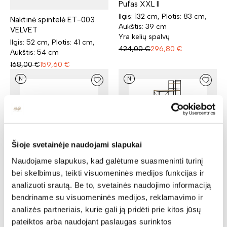
Pufas XXL II
Ilgis: 132 cm, Plotis: 83 cm,
Naktinė spintelė ET-003
Aukštis: 39 cm
VELVET
Yra kelių spalvų
Ilgis: 52 cm, Plotis: 41 cm,
424,00
€
296,80
€
Aukštis: 54 cm
168,00
€
159,60
€
N
N
Darbo stalas B-036
Šioje svetainėje naudojami slapukai
Ilgis: 90 cm, Plotis: 50 cm,
Aukštis: 113 cm
Naudojame slapukus, kad galėtume suasmeninti turinį
57,00
€
54,15
€
bei skelbimus, teikti visuomeninės medijos funkcijas ir
analizuoti srautą. Be to, svetainės naudojimo informaciją
bendriname su visuomeninės medijos, reklamavimo ir
analizės partneriais, kurie gali ją pridėti prie kitos jūsų
Darbo kėdė DUMBO
pateiktos arba naudojant paslaugas surinktos