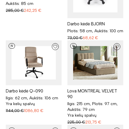
Aukštis: 85 cm
285,00
€
242,25
€
Darbo kėdė BJORN
Plotis: 58 cm, Aukštis: 100 cm
73,00
€
68,62
€
N
N
Darbo kėdė Q-090
Lova MONTREAL VELVET
90
Ilgis: 62 cm, Aukštis: 106 cm
Yra kelių spalvų
Ilgis: 215 cm, Plotis: 97 cm,
Aukštis: 79 cm
1144,00
€
1086,80
€
Yra kelių spalvų
225,00
€
213,75
€