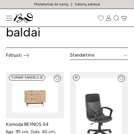
Pristatymas iki namų
Salonų adresai
Vaikų kambario
Prekių
paieška
baldai
Standartinis
Filtruoti
TURIME SANDĖLYJE
N
Komoda REYNOS 04
Ilgis: 115 cm, Gylis: 40 cm,