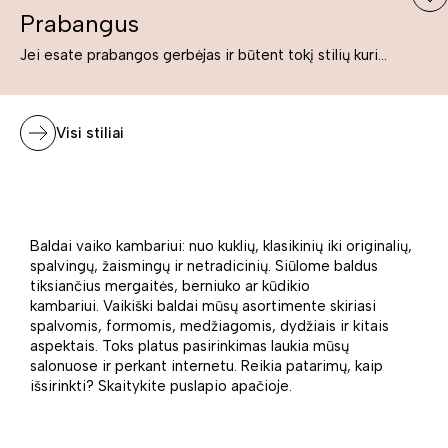
Prabangus
Jei esate prabangos gerbėjas ir būtent tokį stilių kuriate savo namuose ar biure, tuomet solidūs, prabangūs baldai nepriekaištingai įsilies į Jūsų kuriamą interjerą.
Visi stiliai
Baldai vaiko kambariui: nuo kuklių, klasikinių iki originalių,
spalvingų, žaismingų ir netradicinių. Siūlome baldus
tiksiančius mergaitės, berniuko ar kūdikio
kambariui. Vaikiški baldai mūsų asortimente skiriasi
spalvomis, formomis, medžiagomis, dydžiais ir kitais
aspektais. Toks platus pasirinkimas laukia mūsų
salonuose ir perkant internetu. Reikia patarimų, kaip
išsirinkti? Skaitykite puslapio apačioje.