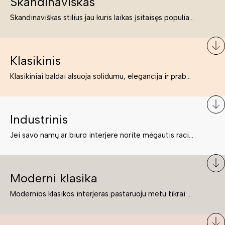
Skandinaviškas
Skandinaviškas stilius jau kuris laikas įsitaisęs populiariausiųjų sąraše. Namai, butai labai dažnai įrengiami remiantis būtent šio stiliaus ypatumais. Dėl švelnių spalvų, praktiškumo ir estetikos jis masina tuos, kurie neabejingi šviesiem ar neutralių spalvų koloritui, paprastumui, funkcionalumui, natūralumui ir stilingai estetikai. Platų skandinaviškų baldų spektrą rasite „Deinavos baldų“ asortimente.
Klasikinis
Klasikiniai baldai alsuoja solidumu, elegancija ir prabanga. Paprastai jie būna masyvūs, kuria didybės įspūdį. Neabejotinai jie bus geriausias pasirinkimas estetiškam ir rafinuotam klasikiniam namų interjerui. Kartais klasikiniai baldai traktuojami kaip senoviniai, bet tai ne tiesa – klasika yra stilius, neišsemiama elegancija ir rafinuotumas.
Industrinis
Jei savo namų ar biuro interjere norite mėgautis racionaliai išnaudotomis erdvėmis, funkcionalumu ir esate neabejingi tamsesniam koloritui bei praktiškiems sprendimams, tuomet industrinis stilius bus būtent tai, ko Jums reikia. O industrinio stiliaus baldus išsirinksite mūsų asortimente.
Moderni klasika
Modernios klasikos interjeras pastaruoju metu tikrai yra „ant bangos“. Tie, kurie nenori pernelyg nutolti nuo klasikos, bet drauge žavisi šiuolaikiškais sprendimais, su malonumu savo namuose kuria klasikos ir modernaus interjero tandemą – elegantišką, subtilų ir žavingą.