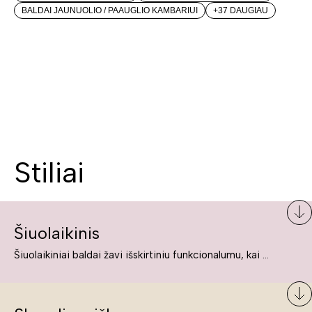
BALDAI JAUNUOLIO / PAAUGLIO KAMBARIUI
+37 DAUGIAU
Stiliai
Šiuolaikinis
Šiuolaikiniai baldai žavi išskirtiniu funkcionalumu, kai kurie jų pelnytai net pavadinami meno kūriniais, nes jie tikrai yra išskirtiniai, originalūs ir puikiai atliepiantys į šiuolaikinių žmonių poreikius bei gyvenimo būdo ypatumus.