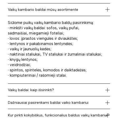
Vaikų kambario baldai mūsų asortimente
Siūlome puikų vaikų kambario baldų pasirinkimą:
·
minkšti vaikų baldai: sofos, vaikų pufai,
sėdmaišiai, miegamieji foteliai;
·
lovos: įprastos viengulės ir dviaukštės;
·
lentynos ir pakabinamos lentynėlės;
·
vaikų ir jaunuolių kėdės;
·
naktiniai staliukai, TV staliukai ir žurnaliniai staliukai;
·
knygų lentynos;
·
veidrodžiai;
·
spintos, spintelės, komodos ir daiktadėžės;
·
kompiuteriniai / rašomieji stalai.
Vaikų baldai: kaip išsirinkti?
Dažniausiai pasirenkami baldai vaiko kambariui
Kur pirkti kokybiškus, funkcionalius baldus vaikų kambariui?