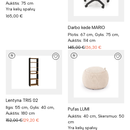
Aukštis: 75 cm
Yra kelių spalvų
165,00
€
Darbo kėdė MARIO
Plotis: 67 cm, Gylis: 75 cm,
Aukštis: 114 cm
145,00
€
136,30
€
N
N
Lentyna TRIS 02
Ilgis: 55 cm, Gylis: 40 cm,
Pufas LUMI
Aukštis: 180 cm
Aukštis: 40 cm, Skersmuo: 50
152,00
€
129,20
€
cm
Yra kelių spalvų