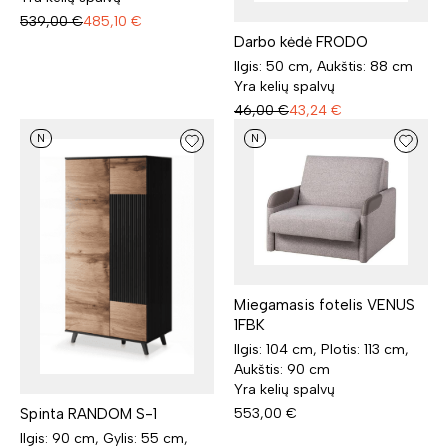
539,00
€
485,10
€
Darbo kėdė FRODO
Ilgis: 50 cm, Aukštis: 88 cm
Yra kelių spalvų
46,00
€
43,24
€
N
N
Miegamasis fotelis VENUS
1FBK
Ilgis: 104 cm, Plotis: 113 cm,
Aukštis: 90 cm
Yra kelių spalvų
Spinta RANDOM S-1
553,00
€
Ilgis: 90 cm, Gylis: 55 cm,