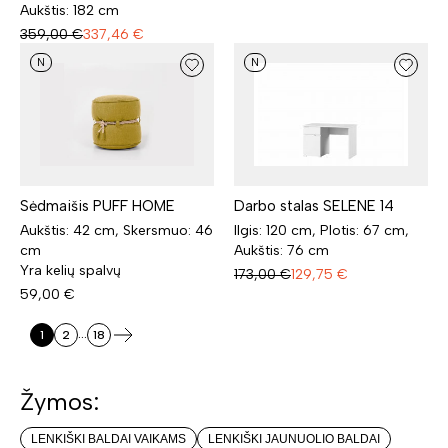
Aukštis: 182 cm
359,00
€
337,46
€
N
N
Darbo stalas SELENE 14
Sėdmaišis PUFF HOME
Ilgis: 120 cm, Plotis: 67 cm,
Aukštis: 42 cm, Skersmuo: 46
Aukštis: 76 cm
cm
Yra kelių spalvų
173,00
€
129,75
€
59,00
€
...
1
2
18
Žymos:
LENKIŠKI BALDAI VAIKAMS
LENKIŠKI JAUNUOLIO BALDAI