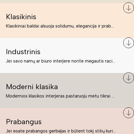
Klasikinis
Klasikiniai baldai alsuoja solidumu, elegancija ir prabanga. Paprastai jie būna masyvūs, kuria didybės įspūdį. Neabejotinai jie bus geriausias pasirinkimas estetiškam ir rafinuotam klasikiniam namų interjerui. Kartais klasikiniai baldai traktuojami kaip senoviniai, bet tai ne tiesa – klasika yra stilius, neišsemiama elegancija ir rafinuotumas.
Industrinis
Jei savo namų ar biuro interjere norite mėgautis racionaliai išnaudotomis erdvėmis, funkcionalumu ir esate neabejingi tamsesniam koloritui bei praktiškiems sprendimams, tuomet industrinis stilius bus būtent tai, ko Jums reikia. O industrinio stiliaus baldus išsirinksite mūsų asortimente.
Moderni klasika
Modernios klasikos interjeras pastaruoju metu tikrai yra „ant bangos“. Tie, kurie nenori pernelyg nutolti nuo klasikos, bet drauge žavisi šiuolaikiškais sprendimais, su malonumu savo namuose kuria klasikos ir modernaus interjero tandemą – elegantišką, subtilų ir žavingą.
Prabangus
Jei esate prabangos gerbėjas ir būtent tokį stilių kuriate savo namuose ar biure, tuomet solidūs, prabangūs baldai nepriekaištingai įsilies į Jūsų kuriamą interjerą.