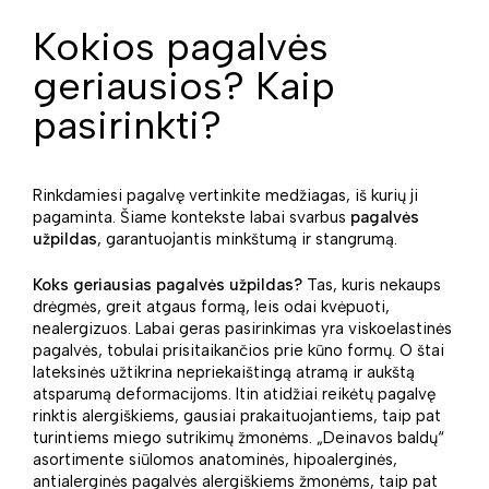
Kokios pagalvės
geriausios? Kaip
pasirinkti?
Rinkdamiesi pagalvę vertinkite medžiagas, iš kurių ji
pagaminta. Šiame kontekste labai svarbus
pagalvės
užpildas
, garantuojantis minkštumą ir stangrumą.
Koks geriausias pagalvės užpildas?
Tas, kuris nekaups
drėgmės, greit atgaus formą, leis odai kvėpuoti,
nealergizuos. Labai geras pasirinkimas yra viskoelastinės
pagalvės, tobulai prisitaikančios prie kūno formų. O štai
lateksinės užtikrina nepriekaištingą atramą ir aukštą
atsparumą deformacijoms. Itin atidžiai reikėtų pagalvę
rinktis alergiškiems, gausiai prakaituojantiems, taip pat
turintiems miego sutrikimų žmonėms. „Deinavos baldų“
asortimente siūlomos anatominės, hipoalerginės,
antialerginės pagalvės alergiškiems žmonėms, taip pat