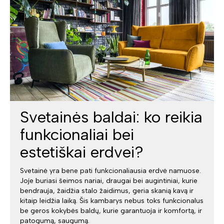
Svetainės baldai: ko reikia
funkcionaliai bei
estetiškai erdvei?
Svetainė yra bene pati funkcionaliausia erdvė namuose.
Joje buriasi šeimos nariai, draugai bei augintiniai, kurie
bendrauja, žaidžia stalo žaidimus, geria skanią kavą ir
kitaip leidžia laiką. Šis kambarys nebus toks funkcionalus
be geros kokybės baldų, kurie garantuoja ir komfortą, ir
patogumą, saugumą.