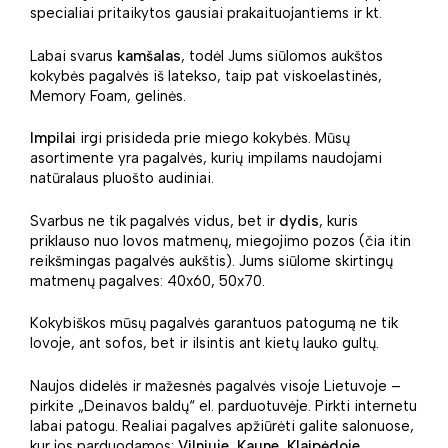
specialiai pritaikytos gausiai prakaituojantiems ir kt.
Labai svarus
kamšalas
, todėl Jums siūlomos aukštos
kokybės pagalvės iš latekso, taip pat viskoelastinės,
Memory Foam, gelinės.
Impilai
irgi prisideda prie miego kokybės. Mūsų
asortimente yra pagalvės, kurių impilams naudojami
natūralaus pluošto audiniai.
Svarbus ne tik pagalvės vidus, bet ir
dydis
, kuris
priklauso nuo lovos matmenų, miegojimo pozos (čia itin
reikšmingas pagalvės aukštis). Jums siūlome skirtingų
matmenų pagalves: 40x60, 50x70.
Kokybiškos mūsų pagalvės garantuos patogumą ne tik
lovoje, ant sofos, bet ir ilsintis ant kietų lauko gultų.
Naujos didelės ir mažesnės pagalvės visoje Lietuvoje –
pirkite „Deinavos baldų“ el. parduotuvėje. Pirkti internetu
labai patogu. Realiai pagalves apžiūrėti galite salonuose,
kur jos parduodamos:
Vilniuje, Kaune, Klaipėdoje,