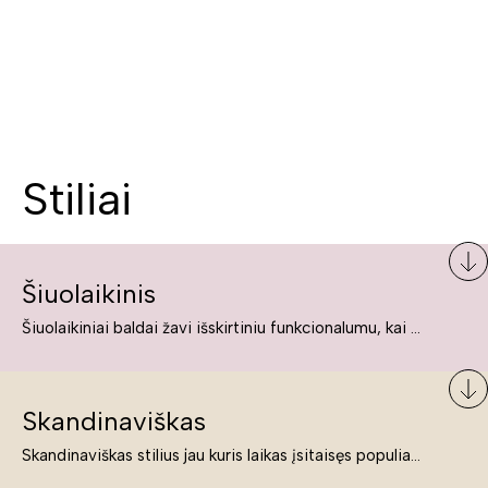
Stiliai
Šiuolaikinis
Šiuolaikiniai baldai žavi išskirtiniu funkcionalumu, kai kurie jų pelnytai net pavadinami meno kūriniais, nes jie tikrai yra išskirtiniai, originalūs ir puikiai atliepiantys į šiuolaikinių žmonių poreikius bei gyvenimo būdo ypatumus.
Skandinaviškas
Skandinaviškas stilius jau kuris laikas įsitaisęs populiariausiųjų sąraše. Namai, butai labai dažnai įrengiami remiantis būtent šio stiliaus ypatumais. Dėl švelnių spalvų, praktiškumo ir estetikos jis masina tuos, kurie neabejingi šviesiem ar neutralių spalvų koloritui, paprastumui, funkcionalumui, natūralumui ir stilingai estetikai. Platų skandinaviškų baldų spektrą rasite „Deinavos baldų“ asortimente.