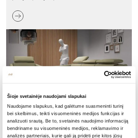
Šioje svetainėje naudojami slapukai
Naudojame slapukus, kad galėtume suasmeninti turinį
Svetainės baldų
bei skelbimus, teikti visuomeninės medijos funkcijas ir
analizuoti srautą. Be to, svetainės naudojimo informaciją
išdėstymo idėjos: kaip
bendriname su visuomeninės medijos, reklamavimo ir
planuoti erdvę
analizės partneriais, kurie gali ją pridėti prie kitos jūsų