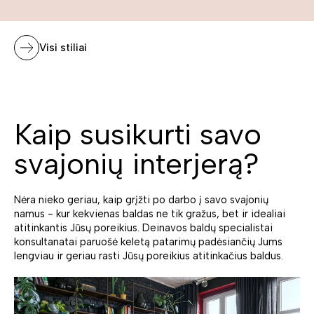
Visi stiliai
Kaip susikurti savo
svajonių interjerą?
Nėra nieko geriau, kaip grįžti po darbo į savo svajonių
namus - kur kekvienas baldas ne tik gražus, bet ir idealiai
atitinkantis Jūsų poreikius. Deinavos baldų specialistai
konsultanatai paruošė keletą patarimų padėsiančių Jums
lengviau ir geriau rasti Jūsų poreikius atitinkačius baldus.