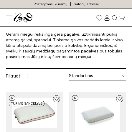
Pristatymas iki namų
Salonų adresai
Pagalvės
Prekių
paieška
Geram miegui reikalinga gera pagalvė, užtikrinsianti puikią
atramą galvai, sprandui. Tinkama galvos padėtis lemia ir viso
kūno atsipalaidavimą bei poilsio kokybę. Ergonomiškos, iš
sveikų ir saugių medžiagų pagamintos pagalvės bus tobulas
pasirinkimas Jūsų ir kitų šeimos narių miegui.
Standartinis
Filtruoti
N
N
TURIME SANDĖLYJE