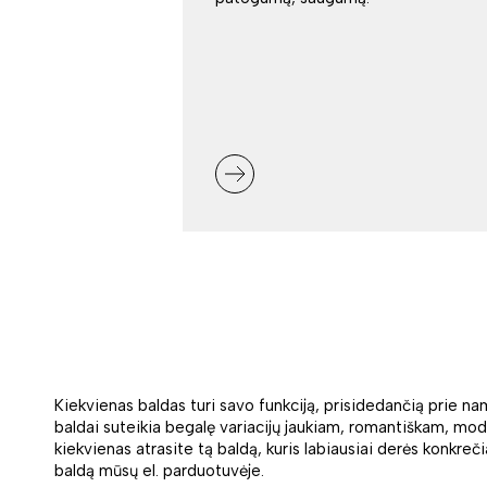
Kiekvienas baldas turi savo funkciją, prisidedančią prie n
baldai suteikia begalę variacijų jaukiam, romantiškam, moder
kiekvienas atrasite tą baldą, kuris labiausiai derės konkrečia
baldą mūsų el. parduotuvėje.