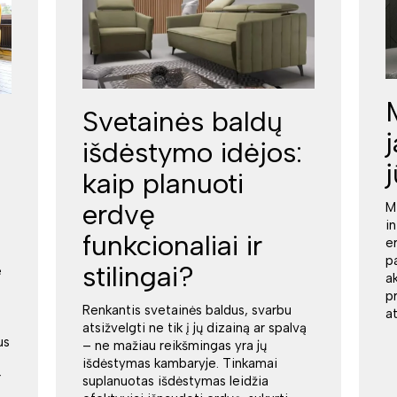
Svetainės baldų
išdėstymo idėjos:
kaip planuoti
erdvę
M
i
funkcionaliai ir
e
p
stilingai?
e
a
p
Renkantis svetainės baldus, svarbu
a
atsižvelgti ne tik į jų dizainą ar spalvą
us
– ne mažiau reikšmingas yra jų
išdėstymas kambaryje. Tinkamai
r
suplanuotas išdėstymas leidžia