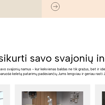
sikurti savo svajonių in
savo svajonių namus - kur kekvienas baldas ne tik gražus, bet ir ide
paruošė keletą patarimų padėsiančių Jums lengviau ir geriau rasti J