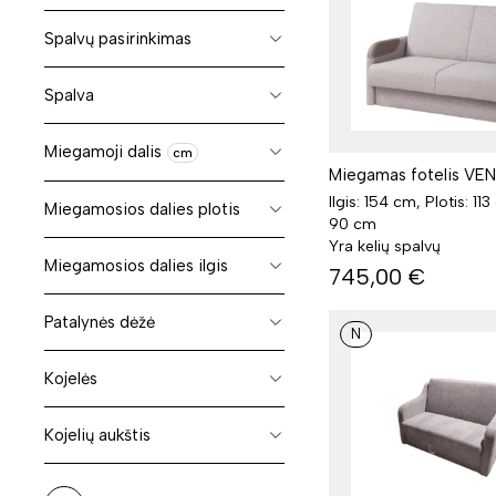
Spalvų pasirinkimas
Spalva
Miegamoji dalis
cm
Miegamas fotelis VE
Ilgis: 154 cm, Plotis: 11
Miegamosios dalies plotis
90 cm
Yra kelių spalvų
Miegamosios dalies ilgis
745,00
€
Patalynės dėžė
N
Kojelės
Kojelių aukštis