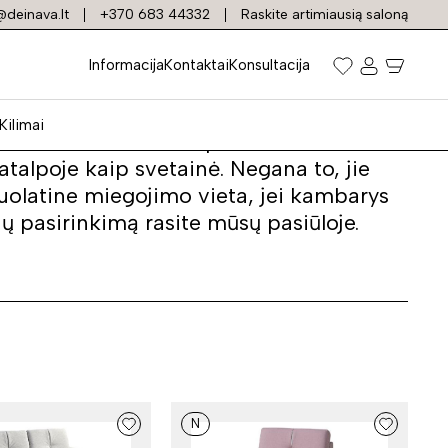
deinava.lt
+370 683 44332
Raskite artimiausią saloną
Informacija
Kontaktai
Konsultacija
Kilimai
iuolaikiniai tokio tipo foteliai atrodo
 patalpoje kaip svetainė. Negana to, jie
 nuolatine miegojimo vieta, jei kambarys
ų pasirinkimą rasite mūsų pasiūloje.
N