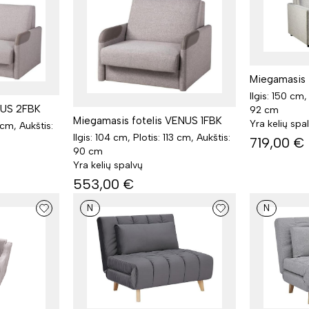
Miegamasis 
Ilgis: 150 cm,
NUS 2FBK
92 cm
Miegamasis fotelis VENUS 1FBK
Yra kelių spa
3 cm, Aukštis:
Ilgis: 104 cm, Plotis: 113 cm, Aukštis:
719,00
€
90 cm
Yra kelių spalvų
553,00
€
N
N