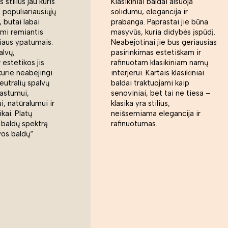
 stilius jau kuris
Klasikiniai baldai alsuoja
s populiariausiųjų
solidumu, elegancija ir
 butai labai
prabanga. Paprastai jie būna
ami remiantis
masyvūs, kuria didybės įspūdį.
liaus ypatumais.
Neabejotinai jie bus geriausias
alvų,
pasirinkimas estetiškam ir
 estetikos jis
rafinuotam klasikiniam namų
kurie neabejingi
interjerui. Kartais klasikiniai
eutralių spalvų
baldai traktuojami kaip
rastumui,
senoviniai, bet tai ne tiesa –
, natūralumui ir
klasika yra stilius,
ikai. Platų
neišsemiama elegancija ir
 baldų spektrą
rafinuotumas.
vos baldų“