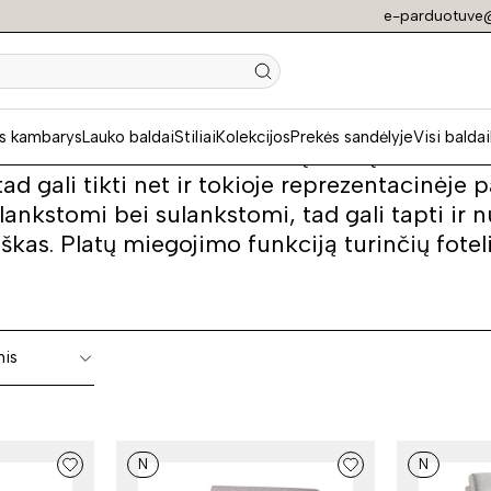
e-parduotuve@
ieji foteliai
s kambarys
Lauko baldai
Stiliai
Kolekcijos
Prekės sandėlyje
Visi baldai
i – vieni iš funkcionaliausių baldų namuose. Š
 tad gali tikti net ir tokioje reprezentacinėje
šlankstomi bei sulankstomi, tad gali tapti ir
kas. Platų miegojimo funkciją turinčių foteli
nis
N
N