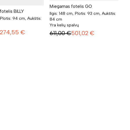
Miegamas fotelis GO
otelis BILLY
Ilgis: 148 cm, Plotis: 93 cm, Aukštis:
 Plotis: 94 cm, Aukštis:
84 cm
Yra kelių spalvų
274,55
€
611,00
€
501,02
€