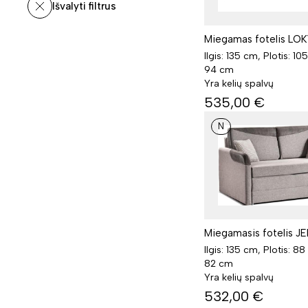
Išvalyti filtrus
Miegamas fotelis LO
Ilgis: 135 cm, Plotis: 10
94 cm
Yra kelių spalvų
535,00
€
N
Miegamasis fotelis J
Ilgis: 135 cm, Plotis: 88
82 cm
Yra kelių spalvų
532,00
€