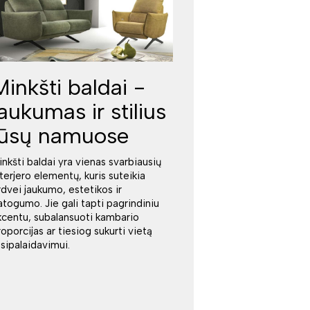
Minkšti baldai -
jaukumas ir stilius
jūsų namuose
inkšti baldai yra vienas svarbiausių
nterjero elementų, kuris suteikia
rdvei jaukumo, estetikos ir
atogumo. Jie gali tapti pagrindiniu
kcentu, subalansuoti kambario
roporcijas ar tiesiog sukurti vietą
tsipalaidavimui.