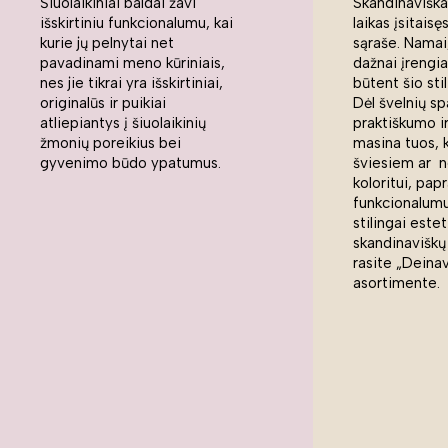
Šiuolaikiniai baldai žavi
Skandinaviškas
išskirtiniu funkcionalumu, kai
laikas įsitaisę
kurie jų pelnytai net
sąraše. Namai,
pavadinami meno kūriniais,
dažnai įrengi
nes jie tikrai yra išskirtiniai,
būtent šio sti
originalūs ir puikiai
Dėl švelnių sp
atliepiantys į šiuolaikinių
praktiškumo ir
žmonių poreikius bei
masina tuos, 
gyvenimo būdo ypatumus.
šviesiem ar n
koloritui, pap
funkcionalumui
stilingai estet
skandinaviškų
rasite „Deina
asortimente.