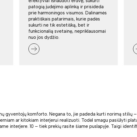
efektyviai išnaudoti erdvę, sukurti
patogią judėjimo aplinką ir prisideda
prie harmoningos visumos. Dalinamės
praktiškais patarimais, kurie padės
sukurti ne tik estetišką, bet ir
funkcionalią svetainę, nepriklausomai
nuo jos dydžio.
amų gyventojų komforto. Negana to, jie padeda kurti norimą stilių 
niam ar kitokiam interjerui realizuoti. Todėl smagu pasiūlyti platų 
me interjere. 10 – tiek prekių rasite šiame puslapyje. Taigi identifi