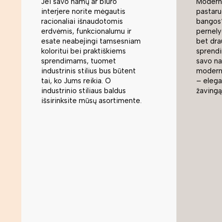
Jei savo namų ar biuro
Moderni
interjere norite mėgautis
pastaru
racionaliai išnaudotomis
bangos“
erdvėmis, funkcionalumu ir
pernely
esate neabejingi tamsesniam
bet dra
koloritui bei praktiškiems
sprend
sprendimams, tuomet
savo na
industrinis stilius bus būtent
modern
tai, ko Jums reikia. O
– elegan
industrinio stiliaus baldus
žavingą
išsirinksite mūsų asortimente.