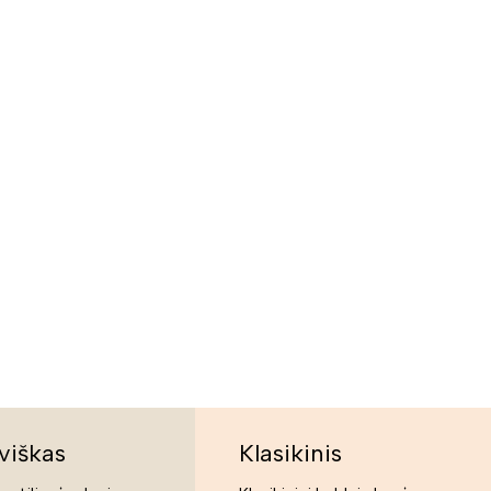
viškas
Klasikinis