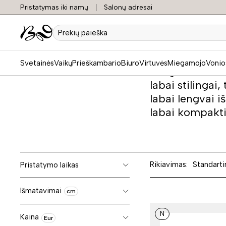
Pristatymas iki namų
Salonų adresai
Miegam
Prekių
paieška
Svetainės
Vaikų
Prieškambario
Biuro
Virtuvės
Miegamojo
Vonio
Miegami fotelia
labai stilingai,
labai lengvai i
labai kompaktiš
Rikiavimas:
Standarti
Pristatymo laikas
Išmatavimai
cm
N
Kaina
Eur