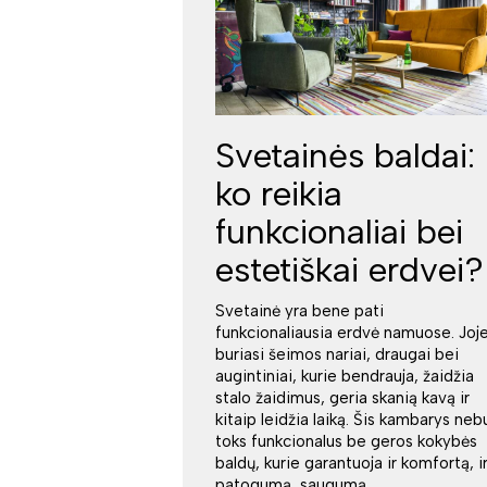
Svetainės baldai:
ko reikia
funkcionaliai bei
estetiškai erdvei?
Svetainė yra bene pati
funkcionaliausia erdvė namuose. Joj
buriasi šeimos nariai, draugai bei
augintiniai, kurie bendrauja, žaidžia
stalo žaidimus, geria skanią kavą ir
kitaip leidžia laiką. Šis kambarys neb
toks funkcionalus be geros kokybės
baldų, kurie garantuoja ir komfortą, i
patogumą, saugumą.