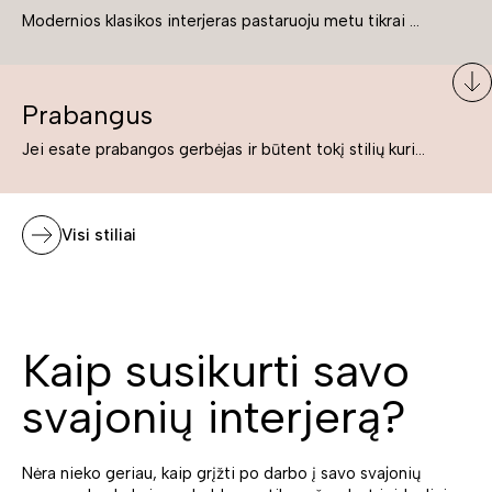
Modernios klasikos interjeras pastaruoju metu tikrai yra „ant bangos“. Tie, kurie nenori pernelyg nutolti nuo klasikos, bet drauge žavisi šiuolaikiškais sprendimais, su malonumu savo namuose kuria klasikos ir modernaus interjero tandemą – elegantišką, subtilų ir žavingą.
Prabangus
Jei esate prabangos gerbėjas ir būtent tokį stilių kuriate savo namuose ar biure, tuomet solidūs, prabangūs baldai nepriekaištingai įsilies į Jūsų kuriamą interjerą.
Visi stiliai
Kaip susikurti savo
svajonių interjerą?
Nėra nieko geriau, kaip grįžti po darbo į savo svajonių