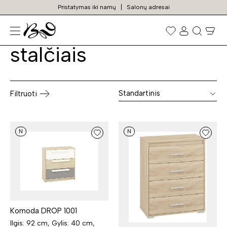
Pristatymas iki namų
Salonų adresai
Biuro komodos su
Prekių
paieška
stalčiais
Standartinis
Filtruoti
N
N
Komoda DROP 1001
Ilgis: 92 cm, Gylis: 40 cm,