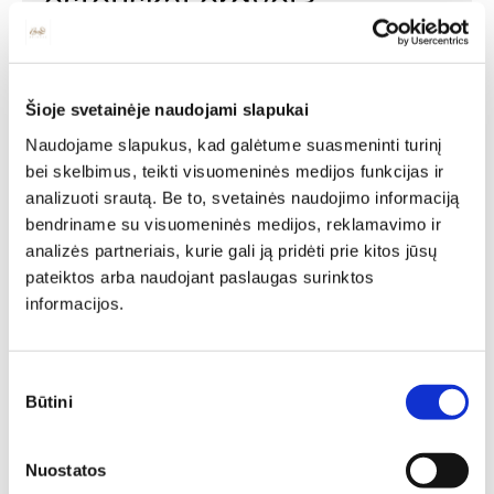
estetiškai erdvei?
Svetainė yra bene pati funkcionaliausia erdvė namuose.
Joje buriasi šeimos nariai, draugai bei augintiniai, kurie
bendrauja, žaidžia stalo žaidimus, geria skanią kavą ir
Šioje svetainėje naudojami slapukai
kitaip leidžia laiką. Šis kambarys nebus toks funkcionalus
be geros kokybės baldų, kurie garantuoja ir komfortą, ir
Naudojame slapukus, kad galėtume suasmeninti turinį
patogumą, saugumą.
bei skelbimus, teikti visuomeninės medijos funkcijas ir
analizuoti srautą. Be to, svetainės naudojimo informaciją
bendriname su visuomeninės medijos, reklamavimo ir
analizės partneriais, kurie gali ją pridėti prie kitos jūsų
pateiktos arba naudojant paslaugas surinktos
informacijos.
Sutikimo
Būtini
pasirinkimas
Nuostatos