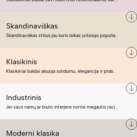
Skandinaviškas
Skandinaviškas stilius jau kuris laikas įsitaisęs populiariausiųjų sąraše. Namai, butai labai dažnai įrengiami remiantis būtent šio stiliaus ypatumais. Dėl švelnių spalvų, praktiškumo ir estetikos jis masina tuos, kurie neabejingi šviesiem ar neutralių spalvų koloritui, paprastumui, funkcionalumui, natūralumui ir stilingai estetikai. Platų skandinaviškų baldų spektrą rasite „Deinavos baldų“ asortimente.
Klasikinis
Klasikiniai baldai alsuoja solidumu, elegancija ir prabanga. Paprastai jie būna masyvūs, kuria didybės įspūdį. Neabejotinai jie bus geriausias pasirinkimas estetiškam ir rafinuotam klasikiniam namų interjerui. Kartais klasikiniai baldai traktuojami kaip senoviniai, bet tai ne tiesa – klasika yra stilius, neišsemiama elegancija ir rafinuotumas.
Industrinis
Jei savo namų ar biuro interjere norite mėgautis racionaliai išnaudotomis erdvėmis, funkcionalumu ir esate neabejingi tamsesniam koloritui bei praktiškiems sprendimams, tuomet industrinis stilius bus būtent tai, ko Jums reikia. O industrinio stiliaus baldus išsirinksite mūsų asortimente.
Moderni klasika