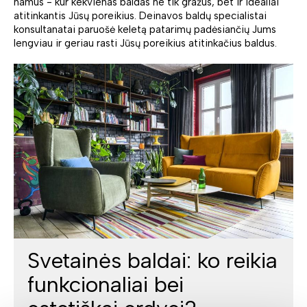
namus - kur kekvienas baldas ne tik gražus, bet ir idealiai
atitinkantis Jūsų poreikius. Deinavos baldų specialistai
konsultanatai paruošė keletą patarimų padėsiančių Jums
lengviau ir geriau rasti Jūsų poreikius atitinkačius baldus.
Svetainės baldai: ko reikia
funkcionaliai bei