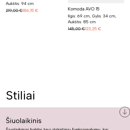
Aukštis: 94 cm
Komoda AVO 15
219,00
€
186,15
€
Ilgis: 69 cm, Gylis: 34 cm,
Aukštis: 85 cm
145,00
€
123,25
€
Stiliai
Šiuolaikinis
Šiuolaikiniai baldai žavi išskirtiniu funkcionalumu, kai kurie jų pelnytai net pavadinami meno kūriniais, nes jie tikrai yra išskirtiniai, originalūs ir puikiai atliepiantys į šiuolaikinių žmonių poreikius bei gyvenimo būdo ypatumus.