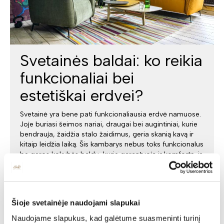
Svetainės baldai: ko reikia
funkcionaliai bei
estetiškai erdvei?
Svetainė yra bene pati funkcionaliausia erdvė namuose.
Joje buriasi šeimos nariai, draugai bei augintiniai, kurie
bendrauja, žaidžia stalo žaidimus, geria skanią kavą ir
kitaip leidžia laiką. Šis kambarys nebus toks funkcionalus
be geros kokybės baldų, kurie garantuoja ir komfortą, ir
patogumą, saugumą.
Šioje svetainėje naudojami slapukai
Naudojame slapukus, kad galėtume suasmeninti turinį