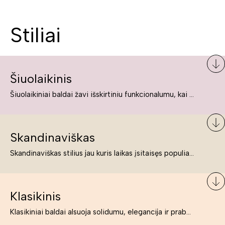
Stiliai
Šiuolaikinis
Šiuolaikiniai baldai žavi išskirtiniu funkcionalumu, kai kurie jų pelnytai net pavadinami meno kūriniais, nes jie tikrai yra išskirtiniai, originalūs ir puikiai atliepiantys į šiuolaikinių žmonių poreikius bei gyvenimo būdo ypatumus.
Skandinaviškas
Skandinaviškas stilius jau kuris laikas įsitaisęs populiariausiųjų sąraše. Namai, butai labai dažnai įrengiami remiantis būtent šio stiliaus ypatumais. Dėl švelnių spalvų, praktiškumo ir estetikos jis masina tuos, kurie neabejingi šviesiem ar neutralių spalvų koloritui, paprastumui, funkcionalumui, natūralumui ir stilingai estetikai. Platų skandinaviškų baldų spektrą rasite „Deinavos baldų“ asortimente.
Klasikinis
Klasikiniai baldai alsuoja solidumu, elegancija ir prabanga. Paprastai jie būna masyvūs, kuria didybės įspūdį. Neabejotinai jie bus geriausias pasirinkimas estetiškam ir rafinuotam klasikiniam namų interjerui. Kartais klasikiniai baldai traktuojami kaip senoviniai, bet tai ne tiesa – klasika yra stilius, neišsemiama elegancija ir rafinuotumas.