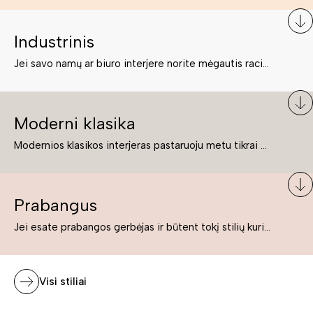
Industrinis
Jei savo namų ar biuro interjere norite mėgautis racionaliai išnaudotomis erdvėmis, funkcionalumu ir esate neabejingi tamsesniam koloritui bei praktiškiems sprendimams, tuomet industrinis stilius bus būtent tai, ko Jums reikia. O industrinio stiliaus baldus išsirinksite mūsų asortimente.
Moderni klasika
Modernios klasikos interjeras pastaruoju metu tikrai yra „ant bangos“. Tie, kurie nenori pernelyg nutolti nuo klasikos, bet drauge žavisi šiuolaikiškais sprendimais, su malonumu savo namuose kuria klasikos ir modernaus interjero tandemą – elegantišką, subtilų ir žavingą.
Prabangus
Jei esate prabangos gerbėjas ir būtent tokį stilių kuriate savo namuose ar biure, tuomet solidūs, prabangūs baldai nepriekaištingai įsilies į Jūsų kuriamą interjerą.
Visi stiliai