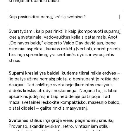
stilingai atrodančiu baldu.
Kaip pasirinkti supamąjį krėslą svetainei?
Svarstydami, kaip pasirinkti ir kaip įkomponuoti supamąjį
krėslą svetainėje, vadovaukitės keliais patarimais. Anot
„Deinavos baldų“ eksperto Valdo Davidavičiaus, bene
esminiai aspektai, kuriuos reikėtų įvertinti, norint priimti
teisingą sprendimą, yra svetainės dydis ir vyraujantis
stilius.
Supami krėslai yra baldai, kuriems tikrai reikia erdvės
–
jie patys užima nemažą plotą, o besisupant jo reikia dar
daugiau. Tad ankštoje svetainėje įkurdintas masyvus,
didelis krėslas atrodys neskoningai. Negana to, jis labai
apsunkins judėjimą ir taip nedidelėje patalpoje. Tad
mažai svetainei ieškokite kompaktiško, mažesnio baldo,
o štai didelei – galite rinktis masyvesnį.
Svetainės stilius irgi groja vienu pagrindinių smuikų.
Provanso, skandinaviškam, retro, vintažiniam stiliui