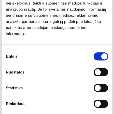
bei skelbimus, teikti visuomeninės medijos funkcijas ir
analizuoti srautą. Be to, svetainės naudojimo informaciją
bendriname su visuomeninės medijos, reklamavimo ir
analizės partneriais, kurie gali ją pridėti prie kitos jūsų
pateiktos arba naudojant paslaugas surinktos
informacijos.
Sutikimo
Būtini
pasirinkimas
Svetainės baldų
Nuostatos
išdėstymo idėjos: kaip
planuoti erdvę
Statistika
funkcionaliai ir stilingai?
Renkantis svetainės baldus, svarbu atsižvelgti ne tik į jų
Rinkodara
dizainą ar spalvą – ne mažiau reikšmingas yra jų
išdėstymas kambaryje. Tinkamai suplanuotas