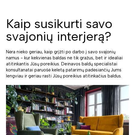
Kaip susikurti savo
svajonių interjerą?
Nėra nieko geriau, kaip grįžti po darbo į savo svajonių
namus - kur kekvienas baldas ne tik gražus, bet ir idealiai
atitinkantis Jūsų poreikius. Deinavos baldų specialistai
konsultanatai paruošė keletą patarimų padėsiančių Jums
lengviau ir geriau rasti Jūsų poreikius atitinkačius baldus.