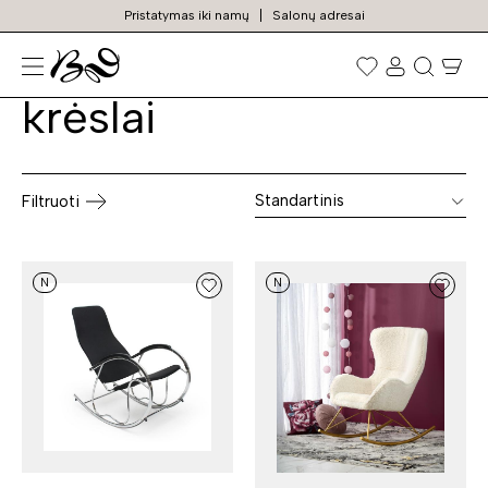
Pristatymas iki namų
Salonų adresai
Svetainės supamieji
Prekių
paieška
krėslai
Standartinis
Filtruoti
N
N