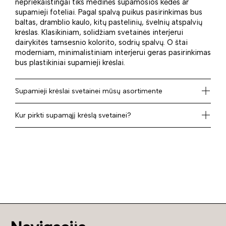
nepriekaištingai tiks medinės supamosios kėdės ar
supamieji foteliai. Pagal spalvą puikus pasirinkimas bus
baltas, dramblio kaulo, kitų pastelinių, švelnių atspalvių
krėslas. Klasikiniam, solidžiam svetainės interjerui
dairykitės tamsesnio kolorito, sodrių spalvų. O štai
moderniam, minimalistiniam interjerui geras pasirinkimas
bus plastikiniai supamieji krėslai.
Supamieji krėslai svetainei mūsų asortimente
Kur pirkti supamąjį krėslą svetainei?