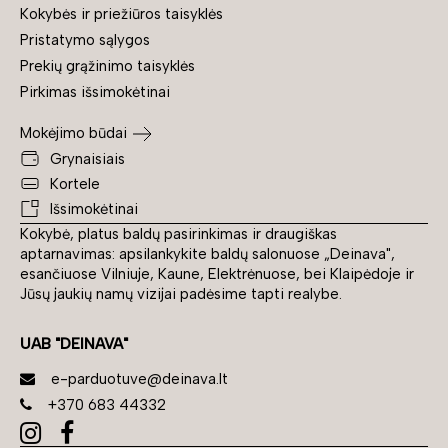
Kokybės ir priežiūros taisyklės
Pristatymo sąlygos
Prekių grąžinimo taisyklės
Pirkimas išsimokėtinai
Mokėjimo būdai
Grynaisiais
Kortele
Išsimokėtinai
Kokybė, platus baldų pasirinkimas ir draugiškas
aptarnavimas: apsilankykite baldų salonuose „Deinava",
esančiuose Vilniuje, Kaune, Elektrėnuose, bei Klaipėdoje ir
Jūsų jaukių namų vizijai padėsime tapti realybe.
UAB "DEINAVA"
e-parduotuve@deinava.lt
+370 683 44332