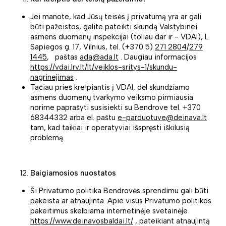
Jei manote, kad Jūsų teisės į privatumą yra ar gali
būti pažeistos, galite pateikti skundą Valstybinei
asmens duomenų inspekcijai (toliau dar ir - VDAI), L.
Sapiegos g. 17, Vilnius, tel. (+370 5)
271 2804
/
279
1445
, paštas
ada@ada.lt
. Daugiau informacijos
https://vdai.lrv.lt/lt/veiklos-sritys-1/skundu-
nagrinejimas
.
Tačiau prieš kreipiantis į VDAI, dėl skundžiamo
asmens duomenų tvarkymo veiksmo pirmiausia
norime paprašyti susisiekti su Bendrove tel. +370
68344332 arba el. paštu
e-parduotuve@deinava.lt
tam, kad taikiai ir operatyviai išspręsti iškilusią
problemą.
Baigiamosios nuostatos
Ši Privatumo politika Bendrovės sprendimu gali būti
pakeista ar atnaujinta. Apie visus Privatumo politikos
pakeitimus skelbiama internetinėje svetainėje
https://www.deinavosbaldai.lt/
, pateikiant atnaujintą