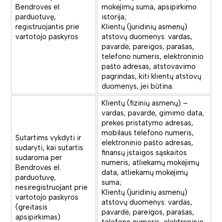
Bendrovės el.
mokėjimų suma, apsipirkimo
parduotuvę,
istorija;
registruojantis prie
Klientų (juridinių asmenų)
vartotojo paskyros
atstovų duomenys: vardas,
pavardė, pareigos, parašas,
telefono numeris, elektroninio
pašto adresas, atstovavimo
pagrindas, kiti klientų atstovų
duomenys, jei būtina.
Klientų (fizinių asmenų) –
vardas, pavardė, gimimo data,
prekės pristatymo adresas,
mobilaus telefono numeris,
Sutartims vykdyti ir
elektroninio pašto adresas,
sudaryti, kai sutartis
finansų įstaigos sąskaitos
sudaroma per
numeris, atliekamų mokėjimų
Bendrovės el.
data, atliekamų mokėjimų
parduotuvę,
suma;
nesiregistruojant prie
Klientų (juridinių asmenų)
vartotojo paskyros
atstovų duomenys: vardas,
(greitasis
pavardė, pareigos, parašas,
apsipirkimas)