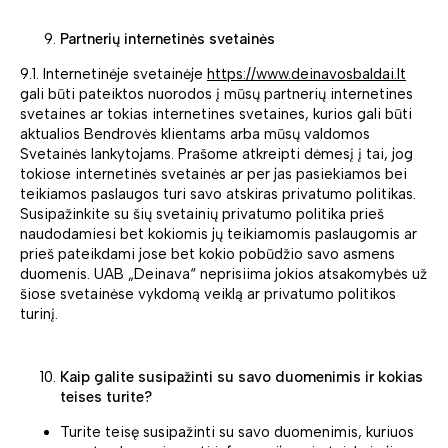
Partnerių internetinės svetainės
9.1. Internetinėje svetainėje
https://www.deinavosbaldai.lt
gali būti pateiktos nuorodos į mūsų partnerių internetines
svetaines ar tokias internetines svetaines, kurios gali būti
aktualios Bendrovės klientams arba mūsų valdomos
Svetainės lankytojams. Prašome atkreipti dėmesį į tai, jog
tokiose internetinės svetainės ar per jas pasiekiamos bei
teikiamos paslaugos turi savo atskiras privatumo politikas.
Susipažinkite su šių svetainių privatumo politika prieš
naudodamiesi bet kokiomis jų teikiamomis paslaugomis ar
prieš pateikdami jose bet kokio pobūdžio savo asmens
duomenis. UAB „Deinava“ neprisiima jokios atsakomybės už
šiose svetainėse vykdomą veiklą ar privatumo politikos
turinį.
Kaip galite susipažinti su savo duomenimis ir kokias
teises turite?
Turite teisę susipažinti su savo duomenimis, kuriuos