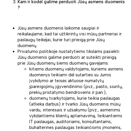
Kam ir kodėl galime perduoti Jūsų asmens duomenis
?
Jūsų asmens duomenis laikome saugiai ir
reikalaujame, kad tai užtikrintų visi mūsų partneriai ir
paslaugų teikėjai, kurie turi prieigą prie Jūsų
duomenų.
Privatumo politikoje nustatytiems tikslams pasiekti
Jūsų duomenis galime perduoti ar suteikti prieigą
prie Jūsų duomenų šiems duomenų gavėjams:
kitiems duomenų valdytojams, kuriems asmens
duomenys teikiami dėl sutarties su Jumis
įvykdymo ar teisės aktuose numatytų
įpareigojimų įgyvendinimo (pvz., pašto, siuntų,
prekių pristatymo bendrovėms ir pan.);
duomenų tvarkytojams, kurie teikia paslaugas
(atlieka darbus) ir tvarko Jūsų duomenis mūsų
vardu, interesais ir užsakymu (pvz., asmenims
vykdantiems klientų aptarnavimą, teikiantiems
IT paslaugas, auditoriams, konsultantams,
buhalterines paslaugas teikiančioms įmonėms,