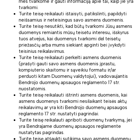
mes tvarkome ir gauti informaciją apie tai, kaip jie yra
tvarkomi.
Turite teisę reikalauti ištaisyti, patikslinti, papildyti
neišsamius ir neteisingus savo asmens duomenis.
Turite teisę nesutikti, kad būtų tvarkomi Jūsų asmens
duomenys remiantis mūsų teisėtu interesu, išskyrus
tuos atvejus, kai duomenys tvarkomi dėl teisėtų
priežasčių arba mums siekiant apginti bei įvykdyti
teisinius reikalavimus.
Turite teisę reikalauti perkelti asmens duomenis
(prašyti gauti savo asmens duomenis įprastu,
kompiuterio skaitomu ir sąveikiu formatu ir/ar
perduoti kitam Duomenų valdytojui), vadovaujantis
Bendrojo duomenų apsaugos reglamento 17 str.
nuostatomis.
Turite teisę reikalauti ištrinti asmens duomenis, kai
asmens duomenys tvarkomi nesilaikant teisės aktų
reikalavimų ar yra kiti Bendrojo duomenų apsaugos
reglamento 17 str. nustatyti pagrindai.
Turite teisę reikalauti apriboti duomenų tvarkymą, jei
yra Bendrajame duomenų apsaugos reglamente
nustatytas pagrindas.
Turite teisę atšaukti sutikimą savo asmens duomenų