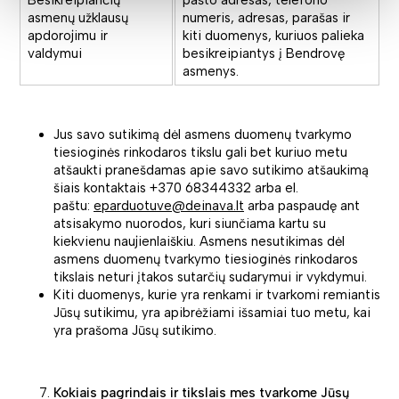
Besikreipiančių
pašto adresas, telefono
asmenų užklausų
numeris, adresas, parašas ir
apdorojimu ir
kiti duomenys, kuriuos palieka
valdymui
besikreipiantys į Bendrovę
asmenys.
Jus savo sutikimą dėl asmens duomenų tvarkymo
tiesioginės rinkodaros tikslu gali bet kuriuo metu
atšaukti pranešdamas apie savo sutikimo atšaukimą
šiais kontaktais +370 68344332 arba el.
paštu:
eparduotuve@deinava.lt
arba paspaudę ant
atsisakymo nuorodos, kuri siunčiama kartu su
kiekvienu naujienlaiškiu. Asmens nesutikimas dėl
asmens duomenų tvarkymo tiesioginės rinkodaros
tikslais neturi įtakos sutarčių sudarymui ir vykdymui.
Kiti duomenys, kurie yra renkami ir tvarkomi remiantis
Jūsų sutikimu, yra apibrėžiami išsamiai tuo metu, kai
yra prašoma Jūsų sutikimo.
Kokiais pagrindais ir tikslais mes tvarkome Jūsų