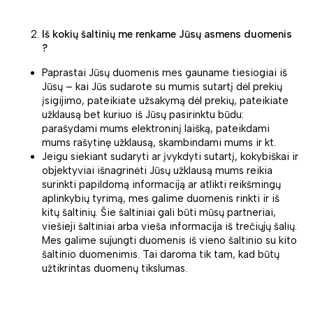
Iš kokių šaltinių me renkame Jūsų asmens duomenis
?
Paprastai Jūsų duomenis mes gauname tiesiogiai iš
Jūsų – kai Jūs sudarote su mumis sutartį dėl prekių
įsigijimo, pateikiate užsakymą dėl prekių, pateikiate
užklausą bet kuriuo iš Jūsų pasirinktu būdu:
parašydami mums elektroninį laišką, pateikdami
mums rašytinę užklausą, skambindami mums ir kt.
Jeigu siekiant sudaryti ar įvykdyti sutartį, kokybiškai ir
objektyviai išnagrinėti Jūsų užklausą mums reikia
surinkti papildomą informaciją ar atlikti reikšmingų
aplinkybių tyrimą, mes galime duomenis rinkti ir iš
kitų šaltinių. Šie šaltiniai gali būti mūsų partneriai,
viešieji šaltiniai arba vieša informacija iš trečiųjų šalių.
Mes galime sujungti duomenis iš vieno šaltinio su kito
šaltinio duomenimis. Tai daroma tik tam, kad būtų
užtikrintas duomenų tikslumas.