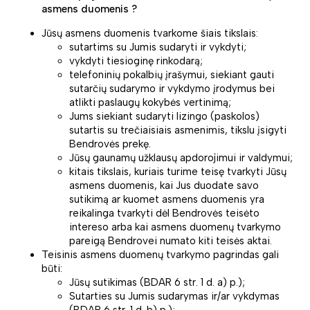
asmens duomenis ?
Jūsų asmens duomenis tvarkome šiais tikslais:
sutartims su Jumis sudaryti ir vykdyti;
vykdyti tiesioginę rinkodarą;
telefoninių pokalbių įrašymui, siekiant gauti
sutarčių sudarymo ir vykdymo įrodymus bei
atlikti paslaugų kokybės vertinimą;
Jums siekiant sudaryti lizingo (paskolos)
sutartis su trečiaisiais asmenimis, tikslu įsigyti
Bendrovės prekę.
Jūsų gaunamų užklausų apdorojimui ir valdymui;
kitais tikslais, kuriais turime teisę tvarkyti Jūsų
asmens duomenis, kai Jus duodate savo
sutikimą ar kuomet asmens duomenis yra
reikalinga tvarkyti dėl Bendrovės teisėto
intereso arba kai asmens duomenų tvarkymo
pareigą Bendrovei numato kiti teisės aktai.
Teisinis asmens duomenų tvarkymo pagrindas gali
būti:
Jūsų sutikimas (BDAR 6 str. 1 d. a) p.);
Sutarties su Jumis sudarymas ir/ar vykdymas
(BDAR 6 str. 1 d. b) p.);