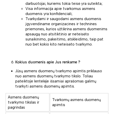
darbuotojai, kuriems tokia teisė yra suteikta;
Visa informacija apie tvarkomus asmens
duomenis yra konfidenciali;
Tvarkydami ir saugodami asmens duomenis
įgyvendiname organizacines ir technines
priemones, kurios užtikrina asmens duomenims
apsaugą nuo atsitiktinio ar neteisėto
sunaikinimo, pakeitimo, atskleidimo, taip pat
nuo bet kokio kito neteisėto tvarkymo.
Kokius duomenis apie Jus renkame ?
Jūsų asmens duomenų tvarkymo apimtis priklauso
nuo asmens duomenų tvarkymo tikslo. Toliau
pateiktoje lentelėje išsamiai aprašomas galimų
tvarkyti asmens duomenų apimtis.
Asmens duomenų
Tvarkomų asmens duomenų
tvarkymo tikslas ir
apimtis
pagrindas