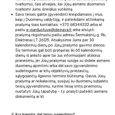
tvarkymui, tais atvejais, kai Jūsų asmens duomenys
tvarkomi Jums išreiškus sutikimą.
Savo teises galite įgyvendinti kreipdamasis į mus,
kaip į Duomenų valdytoją, ir pateikdami atitinkamą
prašymą šiais kontaktais: +370 68344332 arba el.
paštu
e-parduotuve@deinava.lt
arba atsiųsti
prašymą registruotu paštu adresu Šermukšnių g. 9b,
Elektrėnai LT 26125. Atsakysime Jums per 30
kalendorinių dienų po Jūsų prašymo gavimo dienos.
Šis terminas gali būti pratęstas iki 60 kalendorinių
dienų iš anksto apie tai Jus informuojant atskirus
pranešimu, jei Jūsų prašymas susijęs su didele asmens
duomenų apimtimi arba dėl savo įgyvendinimo
sudėtingumo ar kitų objektyvių priežasčių,
sąlygojančių ilgesnio termino būtinumą. Gavus Jūsų
prašymą ar reikalavimą, susijusį su duomenų subjekto
teisių įgyvendinimu, turime teisę imtis priemonių
nustatyti Jūsų tapatybę - t.y. prašyti pateikti asmens
dokumentą ar kt.
Kur kreiptis dėl teisių pažeidimo?