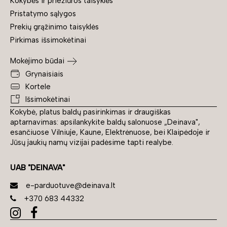
Kokybės ir priežiūros taisyklės
Pristatymo sąlygos
Prekių grąžinimo taisyklės
Pirkimas išsimokėtinai
Mokėjimo būdai
Grynaisiais
Kortele
Išsimokėtinai
Kokybė, platus baldų pasirinkimas ir draugiškas
aptarnavimas: apsilankykite baldų salonuose „Deinava",
esančiuose Vilniuje, Kaune, Elektrėnuose, bei Klaipėdoje ir
Jūsų jaukių namų vizijai padėsime tapti realybe.
UAB "DEINAVA"
e-parduotuve@deinava.lt
+370 683 44332