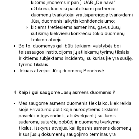
kitoms įmonėms ir pan.). UAB „Deinava“
užtikrina, kad visi pasitelkiami partneriai –
duomenų tvarkytojai yra įsipareigoję tvarkydami
Jūsų duomenis laikytis konfidencialumo;
kitiems tretiesiems asmenims, gavus Jūsų
sutikimą kiekvienu konkrečiu tokio duomenų
teikimo atveju.
Be to, duomenys gali būti teikiami valstybės bei
teisėsaugos institucijoms jų atliekamų tyrimų tikslais
ir kitiems subjektams incidentų, su kurias jie yra susiję,
tyrimo tikslais.
Jokiais atvejais Jūsų duomenų Bendrovė
Kaip ilgai saugome Jūsų asmens duomenis ?
Mes saugome asmens duomenis tiek laiko, kiek reikia
šioje Privatumo politikoje nurodytiems tikslams
pasiekti ir įgyvendinti, atsižvelgiant į su Jumis
sudaromų sutarčių pobūdį ir duomenų tvarkymo
tikslus, išskyrus atvejus, kai ilgesnis asmens duomenų
ir susijusių dokumentų saugojimo terminas yra