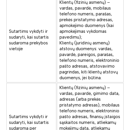
Klientų (fizinių asmenų) –
vardas, pavardė, mobilaus
telefono numeris, parašas,
prekės pristatymo adresas,
apmokėjimo duomenys (kai
Sutartims vykdyti ir
apmokėjimas vykdomas
sudaryti, kai sutartis
pavedimu);
sudaroma prekybos
Klientų (juridinių asmenų)
vietoje
atstovų duomenys: vardas,
pavardė, pareigos, parašas,
telefono numeris, elektroninio
pašto adresas, atstovavimo
pagrindas, kiti klientų atstovų
duomenys, jei būtina.
Klientų (fizinių asmenų) –
vardas, pavardė, gimimo data,
adresas (arba prekės
pristatymo adresas), mobilaus
telefono numeris, elektroninio
Sutartims vykdyti ir
pašto adresas, finansų įstaigos
sudaryti, kai sutartis
sąskaitos numeris, atliekamų
sudaroma per
mokėjimų data, atliekamų