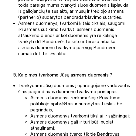
tokia pareiga mums tvarkyti šiuos duomenis išplaukia
iš galiojančių teisės aktų ar mūsų ir trečiojo asmens
(partnerio) sudarytos bendradarbiavimo sutarties.
Asmens duomenys, tvarkomi kitais tikslais, saugomi
iki asmens sutikimo tvarkyti asmens duomenis
atšaukimo dienos ar kol duomenis yra reikalinga
tvarkyti dėl Bendrovės teisėto intereso arba kai
asmens duomenų tvarkymo pareigą Bendrovei
numato kiti teisės aktai.
Kaip mes tvarkome Jūsų asmens duomenis ?
Tvarkydami Jūsų duomenis įsipareigojame vadovautis
šiais pagrindiniais duomenų tvarkymo principais:
Asmens duomenys renkami šioje Privatumo
politikoje apibrėžtais ir nurodytais tikslais bei
pagrindais;
Asmens duomenys tvarkomi tiksliai ir sąžiningai;
Asmens duomenys gali ir turi būti nuolat
atnaujinami;
Asmens duomenis tvarko tik tie Bendrovės