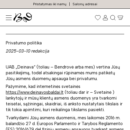
Pristatymas iki namų
Salonų adresai
Privatumo politika
Prekių
paieška
Privatumo politika
2025-03-10 redakcija
UAB „Deinava“ (toliau – Bendrovė arba mes) vertina Jūsų
pasitikėjimą, todėl atsakingai rūpinamės mums patikėtų
Jūsų asmens duomenų apsauga bei privatumu.
Pažymime, kad internetinės svetainės
https://www.deinavosbaldai.lt
(toliau dar ir – Svetainė )
lankytojų ir mūsų klientų asmens duomenys yra tvarkomi
teisėtai, sąžiningai, skaidriai, iš anksto nustatytais tikslais ir
tik tokia apimtimi, kuri reikalinga tikslams pasiekti.
Tvarkydami Jūsų asmens duomenis, mes laikomės 2016 m.
balandžio 27 d. Europos Parlamento ir Tarybos Reglamento
(ES) 2016/679 dėl fizinių asmenų apsaugos tvarkant asmens