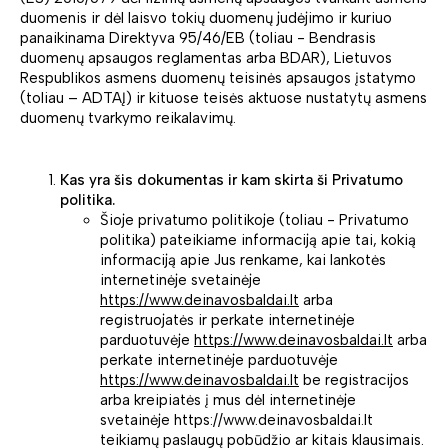
duomenis ir dėl laisvo tokių duomenų judėjimo ir kuriuo
panaikinama Direktyva 95/46/EB (toliau - Bendrasis
duomenų apsaugos reglamentas arba BDAR), Lietuvos
Respublikos asmens duomenų teisinės apsaugos įstatymo
(toliau – ADTAĮ) ir kituose teisės aktuose nustatytų asmens
duomenų tvarkymo reikalavimų.
Kas yra šis dokumentas ir kam skirta ši Privatumo
politika.
Šioje privatumo politikoje (toliau - Privatumo
politika) pateikiame informaciją apie tai, kokią
informaciją apie Jus renkame, kai lankotės
internetinėje svetainėje
https://www.deinavosbaldai.lt
arba
registruojatės ir perkate internetinėje
parduotuvėje
https://www.deinavosbaldai.lt
arba
perkate internetinėje parduotuvėje
https://www.deinavosbaldai.lt
be registracijos
arba kreipiatės į mus dėl internetinėje
svetainėje https://www.deinavosbaldai.lt
teikiamų paslaugų pobūdžio ar kitais klausimais.