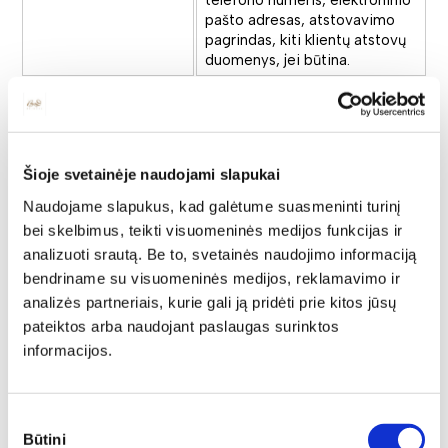
telefono numeris, elektroninio
pašto adresas, atstovavimo
pagrindas, kiti klientų atstovų
duomenys, jei būtina.
Telefoninių pokalbių
įrašymas, siekiant
gauti sutarčių
sudarymo ir vykdymo
įrodymus bei atlikti
Šioje svetainėje naudojami slapukai
paslaugų kokybės
Naudojame slapukus, kad galėtume suasmeninti turinį
vertinimą.
Telefono numeris, telefoninio
bei skelbimus, teikti visuomeninės medijos funkcijas ir
Vykdome tik
pokalbio įrašas.
elektroninės
analizuoti srautą. Be to, svetainės naudojimo informaciją
parduotuvės ir
bendriname su visuomeninės medijos, reklamavimo ir
prekybos salonų
analizės partneriais, kurie gali ją pridėti prie kitos jūsų
kontaktiniais telefono
pateiktos arba naudojant paslaugas surinktos
numeriais vykdomų
informacijos.
telefoninių pokalbių
įrašymą.
Vardas, pavardė, asmens
Sutikimo
kodas, pilietybė, telefono
Būtini
pasirinkimas