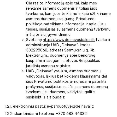
Čia rasite informaciją apie tai, kaip mes
renkame asmens duomenis ir toliau juos
tvarkome, kam juos teikiame ir kaip užtikriname
asmens duomenų saugumą. Privatumo
politikoje pateikiama informacija ir apie Jūsų
teises, susijusias su asmens duomenų tvarkymu
ir šių teisių įgyvendinimu.
Svetainę
https://www.deinavosbaldai.lt
tvarko ir
administruoja UAB „Deinava“, kodas
302295068, adresas Šermukšnių g. 9b,
Elektrėnų m., duomenys apie bendrovę
kaupiami ir saugomi Lietuvos Respublikos
juridinių asmenų registre.
UAB „Deinava“ yra Jūsų asmens duomenų
valdytojas. Iškilus bet kokiems klausimams dėl
šios Privatumo politikos ar norėdami pateikti
prašymus, susijusius su Jūsų asmens duomenų
tvarkymu, su duomenų valdytoju galite
susisiekti šiais būdais:
1.2.1. elektroniniu paštu:
e-parduotuve@deinava.lt
;
1.2.2. skambindami telefonu: +370 683 44332.