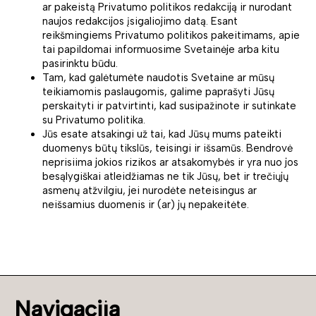
ar pakeistą Privatumo politikos redakciją ir nurodant
naujos redakcijos įsigaliojimo datą. Esant
reikšmingiems Privatumo politikos pakeitimams, apie
tai papildomai informuosime Svetainėje arba kitu
pasirinktu būdu.
Tam, kad galėtumėte naudotis Svetaine ar mūsų
teikiamomis paslaugomis, galime paprašyti Jūsų
perskaityti ir patvirtinti, kad susipažinote ir sutinkate
su Privatumo politika.
Jūs esate atsakingi už tai, kad Jūsų mums pateikti
duomenys būtų tikslūs, teisingi ir išsamūs. Bendrovė
neprisiima jokios rizikos ar atsakomybės ir yra nuo jos
besąlygiškai atleidžiamas ne tik Jūsų, bet ir trečiųjų
asmenų atžvilgiu, jei nurodėte neteisingus ar
neišsamius duomenis ir (ar) jų nepakeitėte.
Navigacija