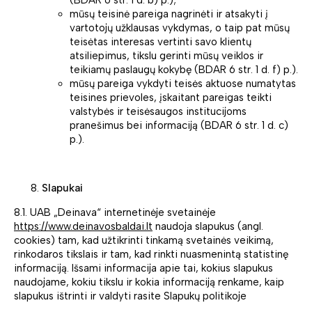
mūsų teisinė pareiga nagrinėti ir atsakyti į
vartotojų užklausas vykdymas, o taip pat mūsų
teisėtas interesas vertinti savo klientų
atsiliepimus, tikslu gerinti mūsų veiklos ir
teikiamų paslaugų kokybę (BDAR 6 str. 1 d. f) p.).
mūsų pareiga vykdyti teisės aktuose numatytas
teisines prievoles, įskaitant pareigas teikti
valstybės ir teisėsaugos institucijoms
pranešimus bei informaciją (BDAR 6 str. 1 d. c)
p.).
Slapukai
8.1. UAB „Deinava“ internetinėje svetainėje
https://www.deinavosbaldai.lt
naudoja slapukus (angl.
cookies) tam, kad užtikrinti tinkamą svetainės veikimą,
rinkodaros tikslais ir tam, kad rinkti nuasmenintą statistinę
informaciją. Išsami informacija apie tai, kokius slapukus
naudojame, kokiu tikslu ir kokia informaciją renkame, kaip
slapukus ištrinti ir valdyti rasite Slapukų politikoje