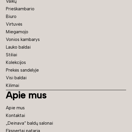
Vaikų
Prieškambario
Biuro
Virtuvės
Miegamojo
Vonios kambarys
Lauko baldai
Stiliai
Kolekcijos
Prekės sandėlyje
Visi baldai
Kilimai
Apie mus
Apie mus
Kontaktai
„Deinava“ baldų salonai
Ekspertai pataria