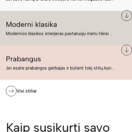
Moderni klasika
Modernios klasikos interjeras pastaruoju metu tikrai yra „ant bangos“. Tie, kurie nenori pernelyg nutolti nuo klasikos, bet drauge žavisi šiuolaikiškais sprendimais, su malonumu savo namuose kuria klasikos ir modernaus interjero tandemą – elegantišką, subtilų ir žavingą.
Prabangus
Jei esate prabangos gerbėjas ir būtent tokį stilių kuriate savo namuose ar biure, tuomet solidūs, prabangūs baldai nepriekaištingai įsilies į Jūsų kuriamą interjerą.
Visi stiliai
Kaip susikurti savo