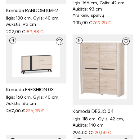
Ilgis: 166 cm, Gylis: 42 cm,
Aukštis: 93 cm
Komoda RANDOM KM-2
Yra kelių spalvų
Ilgis: 100 cm, Gylis: 40 cm,
905,00
€
769,25
€
Aukštis: 95 cm
202,00
€
189,88
€
N
N
Komoda FRESHION 03
Ilgis: 160 cm, Gylis: 40 cm,
Aukštis: 85 cm
267,00
€
226,95
€
Komoda DESJO 04
Ilgis: 118 cm, Gylis: 42 cm,
Aukštis: 148 cm
294,00
€
220,50
€