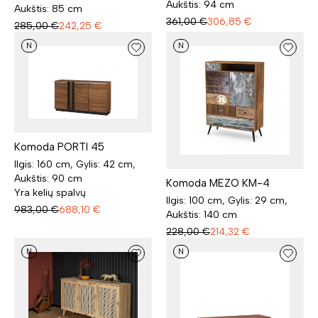
Aukštis: 94 cm
Aukštis: 85 cm
361,00
€
306,85
€
285,00
€
242,25
€
N
N
Komoda PORTI 45
Ilgis: 160 cm, Gylis: 42 cm,
Aukštis: 90 cm
Komoda MEZO KM-4
Yra kelių spalvų
Ilgis: 100 cm, Gylis: 29 cm,
983,00
€
688,10
€
Aukštis: 140 cm
228,00
€
214,32
€
N
N