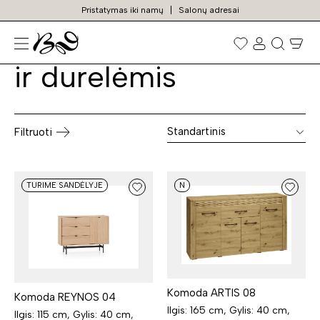
Pristatymas iki namų
Salonų adresai
Komodos su stalčiais
Prekių
paieška
ir durelėmis
Standartinis
Filtruoti
TURIME SANDĖLYJE
N
Komoda ARTIS 08
Komoda REYNOS 04
Ilgis: 165 cm, Gylis: 40 cm,
Ilgis: 115 cm, Gylis: 40 cm,