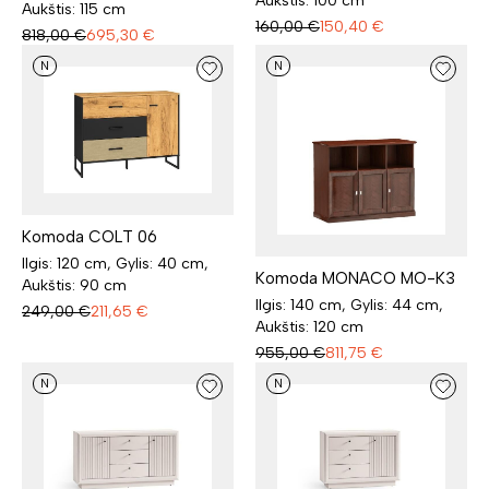
Aukštis: 100 cm
Aukštis: 115 cm
160,00
€
150,40
€
818,00
€
695,30
€
N
N
Komoda COLT 06
Ilgis: 120 cm, Gylis: 40 cm,
Komoda MONACO MO-K3
Aukštis: 90 cm
Ilgis: 140 cm, Gylis: 44 cm,
249,00
€
211,65
€
Aukštis: 120 cm
955,00
€
811,75
€
N
N