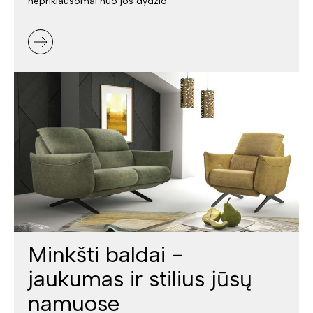
nepriklausomai nuo jos dydžio.
Minkšti baldai -
jaukumas ir stilius jūsų
namuose