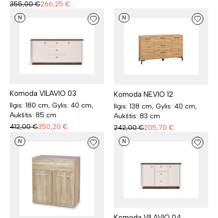
355,00
€
266,25
€
N
N
Komoda VILAVIO 03
Komoda NEVIO 12
Ilgis: 180 cm, Gylis: 40 cm,
Ilgis: 138 cm, Gylis: 40 cm,
Aukštis: 85 cm
Aukštis: 83 cm
412,00
€
350,20
€
242,00
€
205,70
€
N
N
Komoda VILAVIO 04