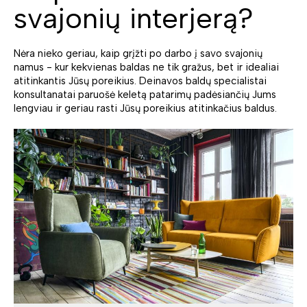
svajonių interjerą?
Nėra nieko geriau, kaip grįžti po darbo į savo svajonių
namus - kur kekvienas baldas ne tik gražus, bet ir idealiai
atitinkantis Jūsų poreikius. Deinavos baldų specialistai
konsultanatai paruošė keletą patarimų padėsiančių Jums
lengviau ir geriau rasti Jūsų poreikius atitinkačius baldus.