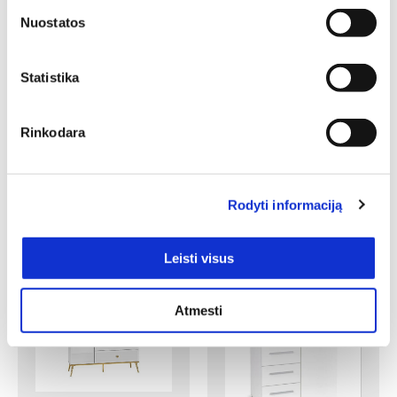
N
N
Nuostatos
Statistika
Rinkodara
Komoda SELENE 5
Ilgis: 100 cm, Gylis: 40 cm,
Aukštis: 80 cm
Komoda LIMA KM-2
193,00
€
144,75
€
Rodyti informaciją
Ilgis: 77 cm, Gylis: 40 cm,
Aukštis: 82 cm
Yra kelių spalvų
Leisti visus
129,00
€
121,26
€
N
N
Atmesti