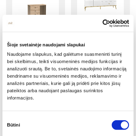
Komoda GOLDIN 04
Komoda CALI C-5
Ilgis: 160 cm, Gylis: 40 cm,
Aukštis: 85 cm
Ilgis: 102 cm, Gylis: 41 cm,
Šioje svetainėje naudojami slapukai
417,00
€
354,45
€
Aukštis: 85 cm
Naudojame slapukus, kad galėtume suasmeninti turinį
257,00
€
241,58
€
bei skelbimus, teikti visuomeninės medijos funkcijas ir
N
N
analizuoti srautą. Be to, svetainės naudojimo informaciją
bendriname su visuomeninės medijos, reklamavimo ir
analizės partneriais, kurie gali ją pridėti prie kitos jūsų
pateiktos arba naudojant paslaugas surinktos
informacijos.
Komoda ABETO
Komoda NAVARRA NA-K3
Ilgis: 150 cm, Gylis: 42 cm,
Ilgis: 163 cm, Gylis: 41 cm,
Aukštis: 82 cm
Sutikimo
Aukštis: 88 cm
Yra kelių spalvų
Būtini
pasirinkimas
1376,00
€
1169,60
€
252,00
€
236,88
€