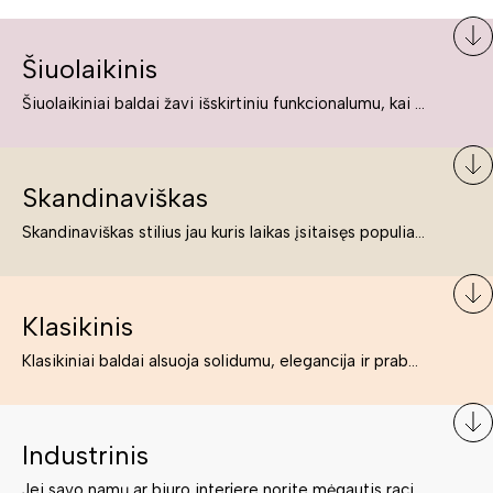
Šiuolaikinis
Šiuolaikiniai baldai žavi išskirtiniu funkcionalumu, kai kurie jų pelnytai net pavadinami meno kūriniais, nes jie tikrai yra išskirtiniai, originalūs ir puikiai atliepiantys į šiuolaikinių žmonių poreikius bei gyvenimo būdo ypatumus.
Skandinaviškas
Skandinaviškas stilius jau kuris laikas įsitaisęs populiariausiųjų sąraše. Namai, butai labai dažnai įrengiami remiantis būtent šio stiliaus ypatumais. Dėl švelnių spalvų, praktiškumo ir estetikos jis masina tuos, kurie neabejingi šviesiem ar neutralių spalvų koloritui, paprastumui, funkcionalumui, natūralumui ir stilingai estetikai. Platų skandinaviškų baldų spektrą rasite „Deinavos baldų“ asortimente.
Klasikinis
Klasikiniai baldai alsuoja solidumu, elegancija ir prabanga. Paprastai jie būna masyvūs, kuria didybės įspūdį. Neabejotinai jie bus geriausias pasirinkimas estetiškam ir rafinuotam klasikiniam namų interjerui. Kartais klasikiniai baldai traktuojami kaip senoviniai, bet tai ne tiesa – klasika yra stilius, neišsemiama elegancija ir rafinuotumas.
Industrinis
Jei savo namų ar biuro interjere norite mėgautis racionaliai išnaudotomis erdvėmis, funkcionalumu ir esate neabejingi tamsesniam koloritui bei praktiškiems sprendimams, tuomet industrinis stilius bus būtent tai, ko Jums reikia. O industrinio stiliaus baldus išsirinksite mūsų asortimente.