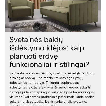
Svetainės baldų
išdėstymo idėjos: kaip
planuoti erdvę
funkcionaliai ir stilingai?
Renkantis svetainės baldus, svarbu atsižvelgti ne tik į jų
dizainą ar spalvą – ne mažiau reikšmingas yra jų
išdėstymas kambaryje. Tinkamai suplanuotas
išdėstymas leidžia efektyviai išnaudoti erdvę, sukurti
patogią judėjimo aplinką ir prisideda prie harmoningos
visumos. Dalinamės praktiškais patarimais, kurie padės
sukurti ne tik estetišką, bet ir funkcionalią svetainę,