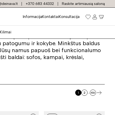
deinava.lt
+370 683 44332
Raskite artimiausią saloną
Informacija
Kontaktai
Konsultacija
Kilimai
ų baldų komplektas svetainėje tampa
iu patogumu ir kokybe. Minkštus baldus
kus Jūsų namus papuoš bei funkcionalumo
i baldai: sofos, kampai, krėslai,
...
1
2
46