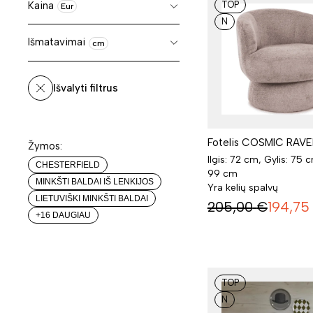
Kaina
TOP
Eur
N
Išmatavimai
cm
Išvalyti filtrus
Fotelis COSMIC RAV
Žymos:
Ilgis: 72 cm, Gylis: 75 
CHESTERFIELD
99 cm
MINKŠTI BALDAI IŠ LENKIJOS
Yra kelių spalvų
LIETUVIŠKI MINKŠTI BALDAI
205,00
€
194,75
+16 DAUGIAU
TOP
N