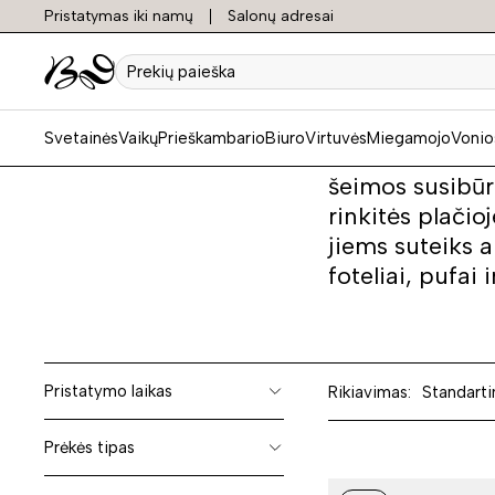
Pristatymas iki namų
Salonų adresai
Minkšt
Prekių
paieška
Svetainės
Vaikų
Prieškambario
Biuro
Virtuvės
Miegamojo
Vonio
Minkšti baldai
šeimos susibūr
rinkitės plači
jiems suteiks a
foteliai, pufai i
Pristatymo laikas
Rikiavimas:
Standarti
Prėkės tipas