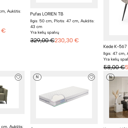
 cm, Aukštis:
Pufas LORIEN TB
Ilgis: 50 cm, Plotis: 47 cm, Aukštis:
43 cm
€
Yra kelių spalvų
329,00
€
230,30
€
Kėdė K-567
Ilgis: 47 cm,
Yra kelių spa
58,00
€
N
N
7 cm, Aukštis: