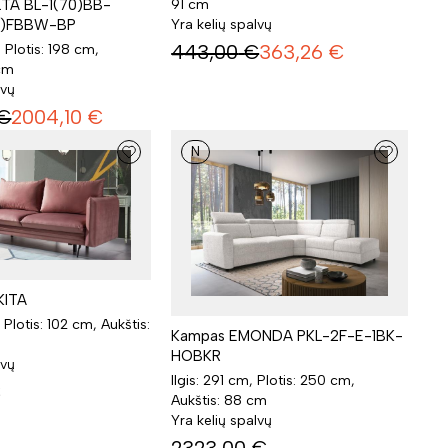
TA BL-1(70)BB-
91 cm
0)FBBW-BP
Yra kelių spalvų
443,00
€
363,26
€
, Plotis: 198 cm,
 cm
lvų
€
2004,10
€
N
KITA
 Plotis: 102 cm, Aukštis:
Kampas EMONDA PKL-2F-E-1BK-
HOBKR
lvų
Ilgis: 291 cm, Plotis: 250 cm,
€
Aukštis: 88 cm
Yra kelių spalvų
2323,00
€