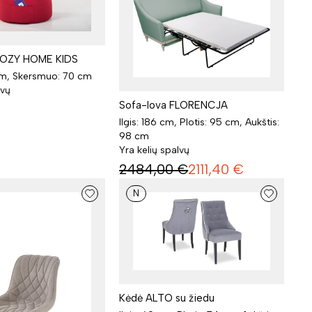
COZY HOME KIDS
cm, Skersmuo: 70 cm
lvų
Sofa-lova FLORENCJA
Ilgis: 186 cm, Plotis: 95 cm, Aukštis:
98 cm
Yra kelių spalvų
2484,00
€
2111,40
€
N
Kėdė ALTO su žiedu