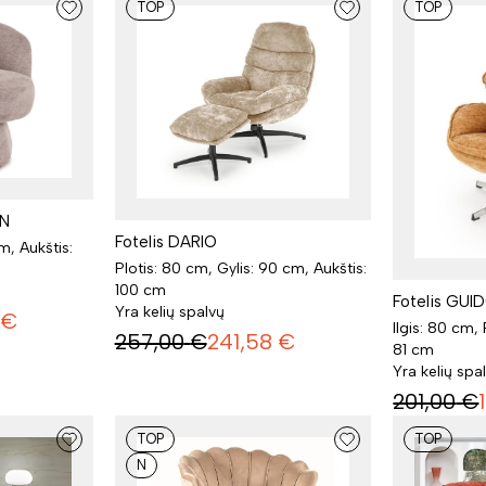
TOP
TOP
EN
Fotelis DARIO
cm, Aukštis:
Plotis: 80 cm, Gylis: 90 cm, Aukštis:
100 cm
Fotelis GUI
Yra kelių spalvų
€
Ilgis: 80 cm, 
257,00
€
241,58
€
81 cm
Yra kelių spa
201,00
€
TOP
TOP
N