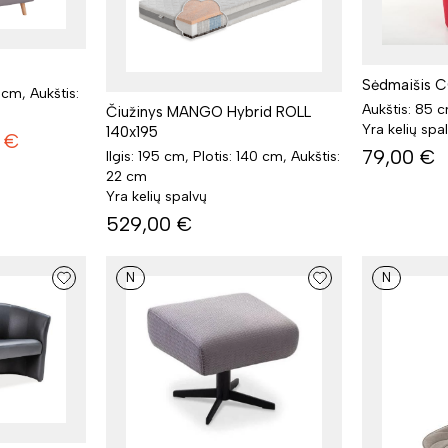
Sėdmaišis 
0 cm, Aukštis:
Aukštis: 85 
Čiužinys MANGO Hybrid ROLL
Yra kelių spa
140x195
€
79,00
€
Ilgis: 195 cm, Plotis: 140 cm, Aukštis:
22 cm
Yra kelių spalvų
529,00
€
N
N