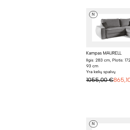
N
Kampas MAURELL
Ilgis: 283 cm, Plotis: 17
93 cm
Yra kelių spalvų
1055,00
€
865,1
N