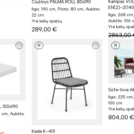
Kampas VOL
Čiužinys PALMA ROLL 80x190
EN(2)-2(14
Ilgis: 190 cm, Plotis: 80 cm, Aukštis:
Ilgis: 268 cm
22 cm
Aukštis: 106
Yra kelių spalvų
Yra kelių spa
289,00
€
2863,00
N
N
Sofa-lova A
Ilgis: 225 cm,
100 cm
 100x190
Yra kelių spa
0 cm, Aukštis:
804,00
Kėdė K-401