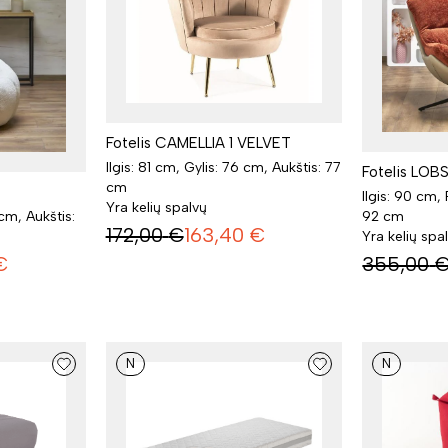
Fotelis CAMELLIA 1 VELVET
Ilgis: 81 cm, Gylis: 76 cm, Aukštis: 77
Fotelis LOB
cm
Ilgis: 90 cm, 
Yra kelių spalvų
 cm, Aukštis:
92 cm
172,00
€
163,40
€
Yra kelių spa
€
355,00
N
N