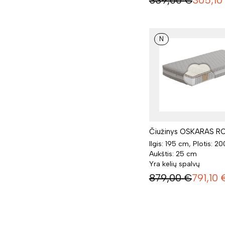
339,00
€
305,10
N
Čiužinys OSKARAS RO
Ilgis: 195 cm, Plotis: 2
Aukštis: 25 cm
Yra kelių spalvų
879,00
€
791,10