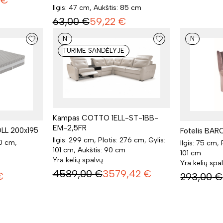
€
Ilgis: 47 cm, Aukštis: 85 cm
63,00
€
59,22
€
N
N
TURIME SANDĖLYJE
Kampas COTTO 1ELL-ST-1BB-
EM-2,5FR
LL 200x195
Fotelis BA
Ilgis: 299 cm, Plotis: 276 cm, Gylis:
00 cm,
Ilgis: 75 cm, 
101 cm, Aukštis: 90 cm
101 cm
Yra kelių spalvų
Yra kelių spa
4589,00
€
3579,42
€
€
293,00
€