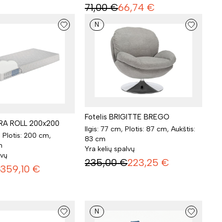
71,00
€
66,74
€
N
Fotelis BRIGITTE BREGO
ORA ROLL 200x200
Ilgis: 77 cm, Plotis: 87 cm, Aukštis:
, Plotis: 200 cm,
83 cm
m
Yra kelių spalvų
lvų
235,00
€
223,25
€
€
359,10
€
N