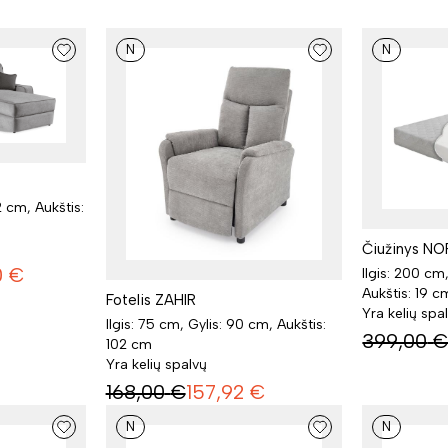
N
N
2 cm, Aukštis:
Čiužinys N
0
€
Ilgis: 200 cm
Aukštis: 19 c
Fotelis ZAHIR
Yra kelių spa
Ilgis: 75 cm, Gylis: 90 cm, Aukštis:
399,00
102 cm
Yra kelių spalvų
168,00
€
157,92
€
N
N