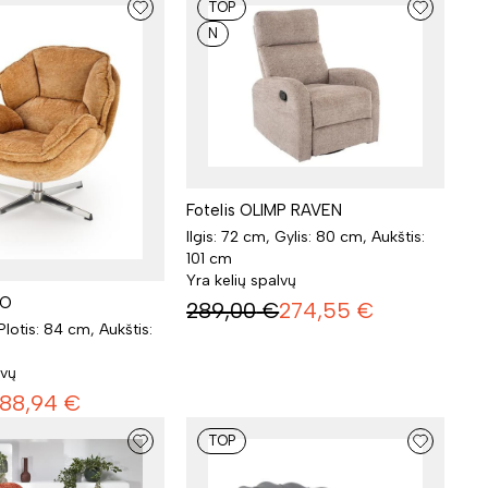
TOP
N
Fotelis OLIMP RAVEN
Ilgis: 72 cm, Gylis: 80 cm, Aukštis:
101 cm
Yra kelių spalvų
DO
289,00
€
274,55
€
Plotis: 84 cm, Aukštis:
lvų
188,94
€
TOP