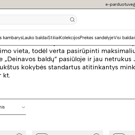
e-parduotuve@
i baldai
s kambarys
Lauko baldai
Stiliai
Kolekcijos
Prekės sandėlyje
Visi baldai
 – tai komfortas ir jaukumas. Dažnai minkšt
imo vieta, todėl verta pasirūpinti maksimal
oje „Deinavos baldų“ pasiūloje ir jau netru
ukštus kokybės standartus atitinkantys minkšt
r kt.
nis