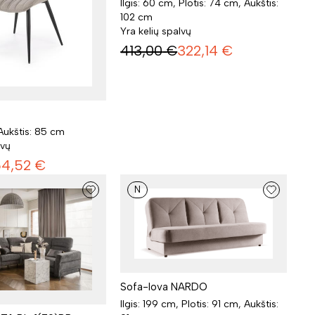
Ilgis: 60 cm, Plotis: 74 cm, Aukštis:
102 cm
Yra kelių spalvų
413,00
€
322,14
€
 Aukštis: 85 cm
lvų
54,52
€
N
Sofa-lova NARDO
Ilgis: 199 cm, Plotis: 91 cm, Aukštis: