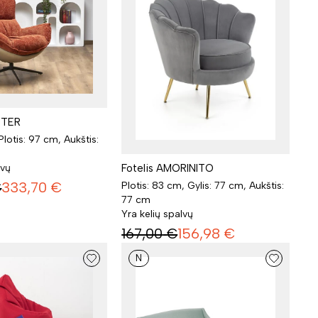
STER
Plotis: 97 cm, Aukštis:
lvų
Fotelis AMORINITO
€
333,70
€
Plotis: 83 cm, Gylis: 77 cm, Aukštis:
77 cm
Yra kelių spalvų
167,00
€
156,98
€
N