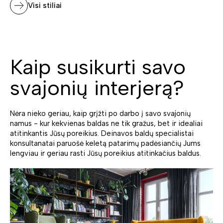
Visi stiliai
Kaip susikurti savo
svajonių interjerą?
Nėra nieko geriau, kaip grįžti po darbo į savo svajonių
namus - kur kekvienas baldas ne tik gražus, bet ir idealiai
atitinkantis Jūsų poreikius. Deinavos baldų specialistai
konsultanatai paruošė keletą patarimų padėsiančių Jums
lengviau ir geriau rasti Jūsų poreikius atitinkačius baldus.