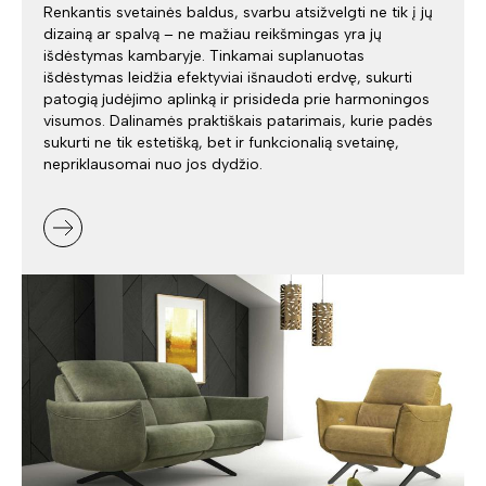
Renkantis svetainės baldus, svarbu atsižvelgti ne tik į jų
dizainą ar spalvą – ne mažiau reikšmingas yra jų
išdėstymas kambaryje. Tinkamai suplanuotas
išdėstymas leidžia efektyviai išnaudoti erdvę, sukurti
patogią judėjimo aplinką ir prisideda prie harmoningos
visumos. Dalinamės praktiškais patarimais, kurie padės
sukurti ne tik estetišką, bet ir funkcionalią svetainę,
nepriklausomai nuo jos dydžio.