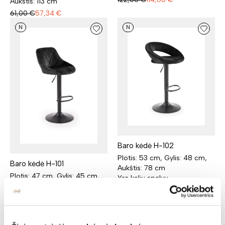
Aukštis: 113 cm
61,00
€
57,34
€
N
N
Baro kėdė H-102
Plotis: 53 cm, Gylis: 48 cm,
Baro kėdė H-101
Aukštis: 78 cm
Plotis: 47 cm, Gylis: 45 cm,
Yra kelių spalvų
Aukštis: 84 cm
56,00
€
52,64
€
Yra kelių spalvų
54,00
€
50,76
€
N
N