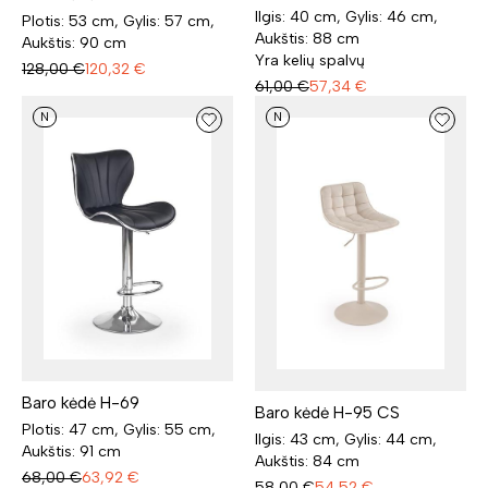
Ilgis: 40 cm, Gylis: 46 cm,
Plotis: 53 cm, Gylis: 57 cm,
Aukštis: 88 cm
Aukštis: 90 cm
Yra kelių spalvų
128,00
€
120,32
€
61,00
€
57,34
€
N
N
Baro kėdė H-69
Baro kėdė H-95 CS
Plotis: 47 cm, Gylis: 55 cm,
Ilgis: 43 cm, Gylis: 44 cm,
Aukštis: 91 cm
Aukštis: 84 cm
68,00
€
63,92
€
58,00
€
54,52
€