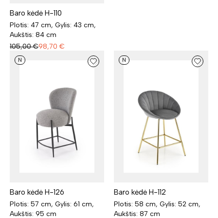
Baro kėdė H-110
Plotis: 47 cm, Gylis: 43 cm,
Aukštis: 84 cm
105,00
€
98,70
€
N
N
Baro kėdė H-126
Baro kėdė H-112
Plotis: 57 cm, Gylis: 61 cm,
Plotis: 58 cm, Gylis: 52 cm,
Aukštis: 95 cm
Aukštis: 87 cm