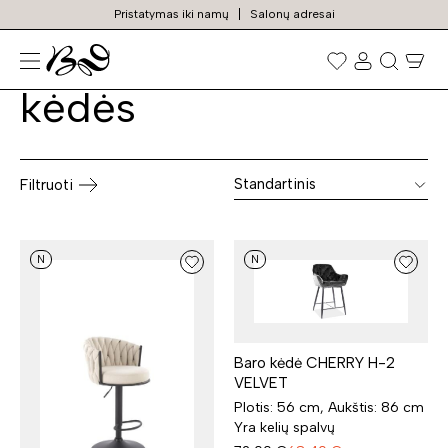
Pristatymas iki namų
Salonų adresai
Svetainės baro
Prekių
paieška
kėdės
Standartinis
Filtruoti
N
N
Baro kėdė CHERRY H-2
VELVET
Plotis: 56 cm, Aukštis: 86 cm
Yra kelių spalvų