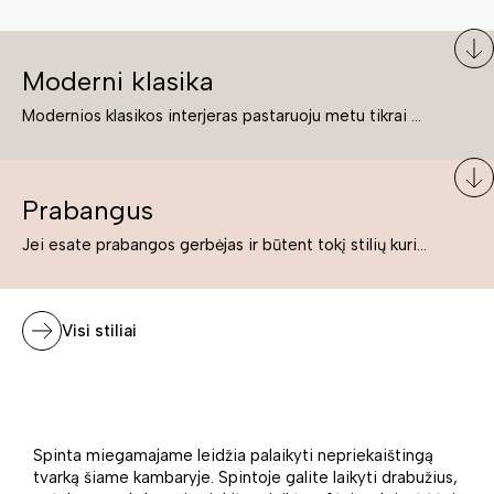
Moderni klasika
Modernios klasikos interjeras pastaruoju metu tikrai yra „ant bangos“. Tie, kurie nenori pernelyg nutolti nuo klasikos, bet drauge žavisi šiuolaikiškais sprendimais, su malonumu savo namuose kuria klasikos ir modernaus interjero tandemą – elegantišką, subtilų ir žavingą.
Prabangus
Jei esate prabangos gerbėjas ir būtent tokį stilių kuriate savo namuose ar biure, tuomet solidūs, prabangūs baldai nepriekaištingai įsilies į Jūsų kuriamą interjerą.
Visi stiliai
Spinta miegamajame leidžia palaikyti nepriekaištingą
tvarką šiame kambaryje. Spintoje galite laikyti drabužius,