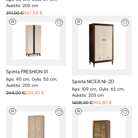
Aukštis: 200 cm
391,00
€
367,54
€
N
N
Spinta FRESHION 01
Ilgis: 90 cm, Gylis: 53 cm,
Spinta NICEA NI-2D
Aukštis: 200 cm
Ilgis: 109 cm, Gylis: 62 cm,
264,00
€
224,40
€
Aukštis: 203 cm
1408,00
€
1196,80
€
N
N