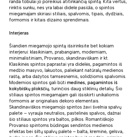
randa tobulai jo poreikius atitinkančią spintą. Kita vertus,
rinktis sunku, nes yra labai didelė pasiūla, o spintos
miegamajam skiriasi stiliais, spalvomis, tipais, dydžiais,
formomis ir kitais dizaino sprendimais.
Interjeras
Šiandien miegamojo spintą išsirinksite bet kokiam
interjerui: klasikiniam, prabangiam, moderniam,
minimalistiniam, Provanso, skandinaviškam ir kt.
Klasikinės spintos paprastai yra didelės, pagamintos iš
medžio masyvo, lakuotos, paliekant natūralų medienos
raštą, arba dažytos tamsesnėmis, solidžiomis spalvomis.
Modernios spintos gali būti
medinės
,
pagamintos iš
kokybiškų plokščių
, turinčios daug stiklinių detalių. Šio
stiliaus spintos miegamajam gali išsiskirti unikaliomis
formomis ar originaliais dekoro elementais.
Skandinaviškos miegamojo spintos žavi švelnia spalvų
palete – vyrauja neutralios, pastelinės spalvos, dažnai
šio stiliaus spintos yra baltos, pilkos. Romantiškojo
Provanso spintoms būdingas sendintos medienos
efektas bei šiltų spalvų paletė – balta, kreminė, gelsva,