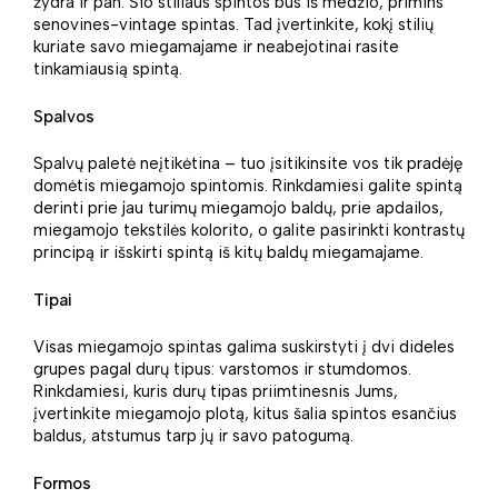
žydra ir pan. Šio stiliaus spintos bus iš medžio, primins
senovines-vintage spintas. Tad įvertinkite, kokį stilių
kuriate savo miegamajame ir neabejotinai rasite
tinkamiausią spintą.
Spalvos
Spalvų paletė neįtikėtina – tuo įsitikinsite vos tik pradėję
domėtis miegamojo spintomis. Rinkdamiesi galite spintą
derinti prie jau turimų miegamojo baldų, prie apdailos,
miegamojo tekstilės kolorito, o galite pasirinkti kontrastų
principą ir išskirti spintą iš kitų baldų miegamajame.
Tipai
Visas miegamojo spintas galima suskirstyti į dvi dideles
grupes pagal durų tipus: varstomos ir stumdomos.
Rinkdamiesi, kuris durų tipas priimtinesnis Jums,
įvertinkite miegamojo plotą, kitus šalia spintos esančius
baldus, atstumus tarp jų ir savo patogumą.
Formos