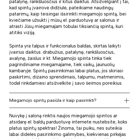
patalynę, rankšluosčius ir kitus daiktus. Atsižvelgiant į tai,
kad spintų įvairovė didžiulė, pateikiame naudingų
patarimų, kaip teisingai išsirinkti miegamojo spintą, bei
kviečiame užsukti į mūsų el. parduotuvę ar salonus ir
atrasti Jūsų miegamajam tobulai tiksiančią spintą, kuri
atitiks viziją.
Spinta yra talpus ir funkcionalus baldas, skirtas laikyti
įvairius daiktus: drabužius, patalynę, rankšluosčius,
avalynę, žaislus ir kt. Miegamojo spinta tinka tiek
pagrindiniame miegamajame, tiek vaikų, jaunuolių
kambaryje. Spintų pasirinkimas labai platus, jos skiriasi
paskirtimi, dizaino sprendimais, talpumu, matmenimis,
todėl rinkdamiesi atsižvelkite į savo šeimos poreikius.
Miegamojo spintų pasiūla ir kaip pasirinkti?
Nuvykę į saloną rinktis naujos miegamojo spintos ar
atsidarę el. baldų parduotuvę internete nustebsite, koks
platus spintų spektras! Žinoma, tai puiku, nes suteikia
labai dideles pasirinkimo galimybes, kiekvienas pirkėjas