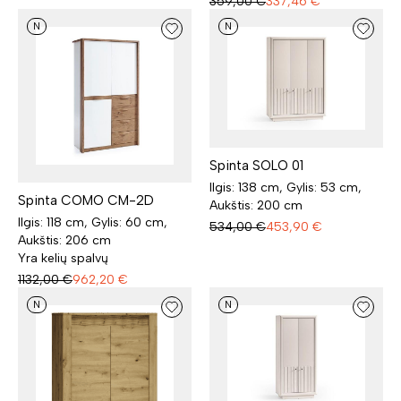
359,00
€
337,46
€
N
N
Spinta SOLO 01
Ilgis: 138 cm, Gylis: 53 cm,
Spinta COMO CM-2D
Aukštis: 200 cm
Ilgis: 118 cm, Gylis: 60 cm,
534,00
€
453,90
€
Aukštis: 206 cm
Yra kelių spalvų
1132,00
€
962,20
€
N
N