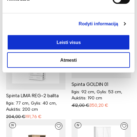
Spinta AVO 02
Ilgis: 80 cm, Gylis: 50 cm,
Aukštis: 200 cm
Rodyti informaciją
208,00
€
176,80
€
N
N
Leisti visus
Atmesti
Spinta GOLDIN 01
Ilgis: 92 cm, Gylis: 53 cm,
Spinta LIMA REG-2 ballta
Aukštis: 190 cm
Ilgis: 77 cm, Gylis: 40 cm,
412,00
€
350,20
€
Aukštis: 200 cm
204,00
€
191,76
€
N
N