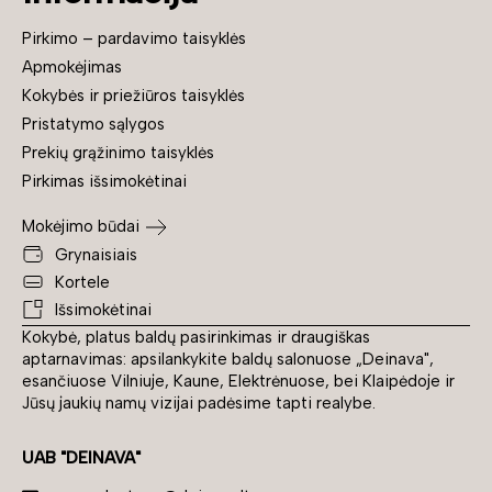
Pirkimo – pardavimo taisyklės
Apmokėjimas
Kokybės ir priežiūros taisyklės
Pristatymo sąlygos
Prekių grąžinimo taisyklės
Pirkimas išsimokėtinai
Mokėjimo būdai
Grynaisiais
Kortele
Išsimokėtinai
Kokybė, platus baldų pasirinkimas ir draugiškas
aptarnavimas: apsilankykite baldų salonuose „Deinava",
esančiuose Vilniuje, Kaune, Elektrėnuose, bei Klaipėdoje ir
Jūsų jaukių namų vizijai padėsime tapti realybe.
UAB "DEINAVA"