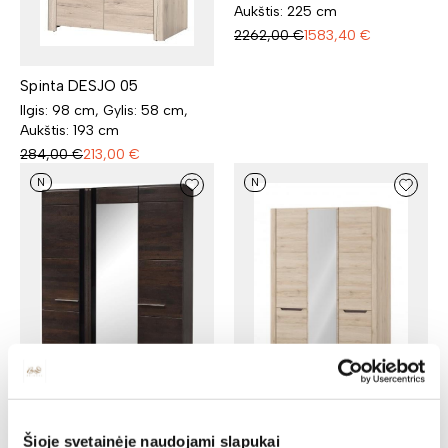
Aukštis: 225 cm
2262,00
€
1583,40
€
Spinta DESJO 05
Ilgis: 98 cm, Gylis: 58 cm,
Aukštis: 193 cm
284,00
€
213,00
€
N
N
Spinta PORTI 73
Spinta su veidrodžiu DESJO
Šioje svetainėje naudojami slapukai