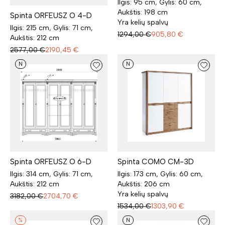
Ilgis: 95 cm, Gylis: 60 cm,
Aukštis: 198 cm
Spinta ORFEUSZ O 4-D
Yra kelių spalvų
Ilgis: 215 cm, Gylis: 71 cm,
1294,00
€
905,80
€
Aukštis: 212 cm
2577,00
€
2190,45
€
N
N
Spinta ORFEUSZ O 6-D
Spinta COMO CM-3D
Ilgis: 314 cm, Gylis: 71 cm,
Ilgis: 173 cm, Gylis: 60 cm,
Aukštis: 212 cm
Aukštis: 206 cm
Yra kelių spalvų
3182,00
€
2704,70
€
1534,00
€
1303,90
€
%
N