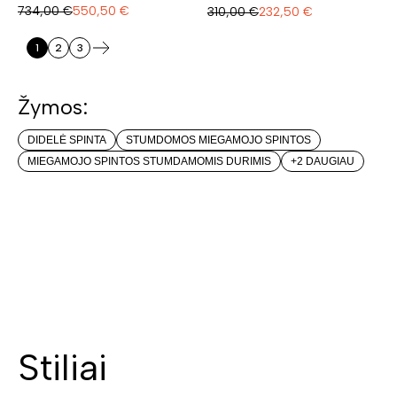
734,00
€
550,50
€
310,00
€
232,50
€
1
2
3
Žymos:
DIDELĖ SPINTA
STUMDOMOS MIEGAMOJO SPINTOS
MIEGAMOJO SPINTOS STUMDAMOMIS DURIMIS
+2 DAUGIAU
Stiliai