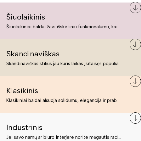
Šiuolaikinis
Šiuolaikiniai baldai žavi išskirtiniu funkcionalumu, kai kurie jų pelnytai net pavadinami meno kūriniais, nes jie tikrai yra išskirtiniai, originalūs ir puikiai atliepiantys į šiuolaikinių žmonių poreikius bei gyvenimo būdo ypatumus.
Skandinaviškas
Skandinaviškas stilius jau kuris laikas įsitaisęs populiariausiųjų sąraše. Namai, butai labai dažnai įrengiami remiantis būtent šio stiliaus ypatumais. Dėl švelnių spalvų, praktiškumo ir estetikos jis masina tuos, kurie neabejingi šviesiem ar neutralių spalvų koloritui, paprastumui, funkcionalumui, natūralumui ir stilingai estetikai. Platų skandinaviškų baldų spektrą rasite „Deinavos baldų“ asortimente.
Klasikinis
Klasikiniai baldai alsuoja solidumu, elegancija ir prabanga. Paprastai jie būna masyvūs, kuria didybės įspūdį. Neabejotinai jie bus geriausias pasirinkimas estetiškam ir rafinuotam klasikiniam namų interjerui. Kartais klasikiniai baldai traktuojami kaip senoviniai, bet tai ne tiesa – klasika yra stilius, neišsemiama elegancija ir rafinuotumas.
Industrinis
Jei savo namų ar biuro interjere norite mėgautis racionaliai išnaudotomis erdvėmis, funkcionalumu ir esate neabejingi tamsesniam koloritui bei praktiškiems sprendimams, tuomet industrinis stilius bus būtent tai, ko Jums reikia. O industrinio stiliaus baldus išsirinksite mūsų asortimente.