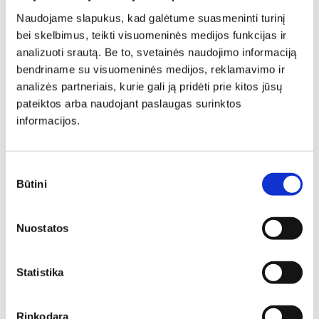
Ilgis: 165 cm, Gylis: 60 cm,
06
Aukštis: 210 cm
Naudojame slapukus, kad galėtume suasmeninti turinį
Ilgis: 140 cm, Gylis: 58 cm,
2012,00
€
1408,40
€
bei skelbimus, teikti visuomeninės medijos funkcijas ir
Aukštis: 207 cm
analizuoti srautą. Be to, svetainės naudojimo informaciją
515,00
€
386,25
€
bendriname su visuomeninės medijos, reklamavimo ir
N
N
analizės partneriais, kurie gali ją pridėti prie kitos jūsų
pateiktos arba naudojant paslaugas surinktos
informacijos.
Sutikimo
Būtini
pasirinkimas
Spinta VELVET 73
Nuostatos
Ilgis: 160 cm, Gylis: 60 cm,
Aukštis: 225 cm
1794,00
€
1255,80
€
Statistika
Rinkodara