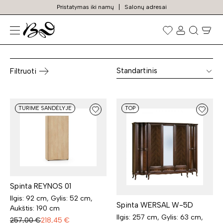
Pristatymas iki namų
Salonų adresai
Miegamojo spintos
Prekių
paieška
Standartinis
Filtruoti
TURIME SANDĖLYJE
TOP
Spinta REYNOS 01
Ilgis: 92 cm, Gylis: 52 cm,
Spinta WERSAL W-5D
Aukštis: 190 cm
Ilgis: 257 cm, Gylis: 63 cm,
257,00
€
218,45
€