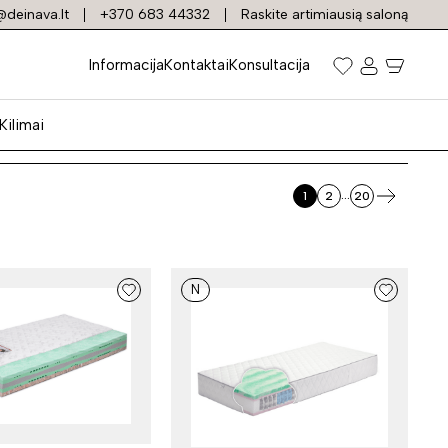
deinava.lt
+370 683 44332
Raskite artimiausią saloną
tčiužiniai
Informacija
Kontaktai
Konsultacija
Kilimai
...
1
2
20
N