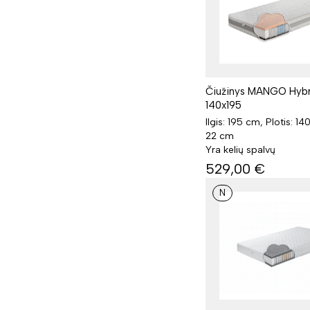
Čiužinys MANGO Hybr
140x195
Ilgis: 195 cm, Plotis: 14
22 cm
Yra kelių spalvų
529,00
€
N