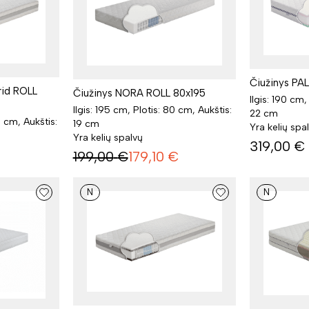
Čiužinys PA
id ROLL
Čiužinys NORA ROLL 80x195
Ilgis: 190 cm,
Ilgis: 195 cm, Plotis: 80 cm, Aukštis:
22 cm
0 cm, Aukštis:
19 cm
Yra kelių spa
Yra kelių spalvų
319,00
€
199,00
€
179,10
€
N
N