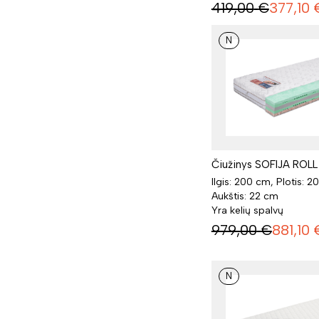
419,00
€
377,10
N
Čiužinys SOFIJA ROL
Ilgis: 200 cm, Plotis: 2
Aukštis: 22 cm
Yra kelių spalvų
979,00
€
881,10
N