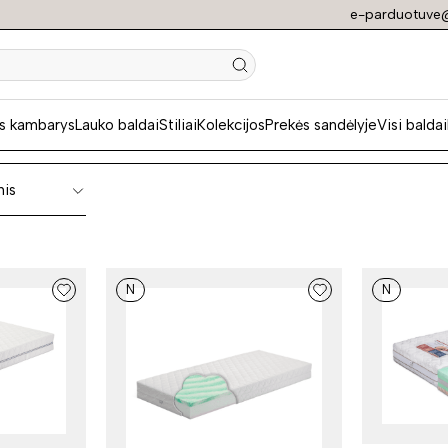
e-parduotuve@
lus" čiužiniai ir an
s kambarys
Lauko baldai
Stiliai
Kolekcijos
Prekės sandėlyje
Visi baldai
nis
N
N