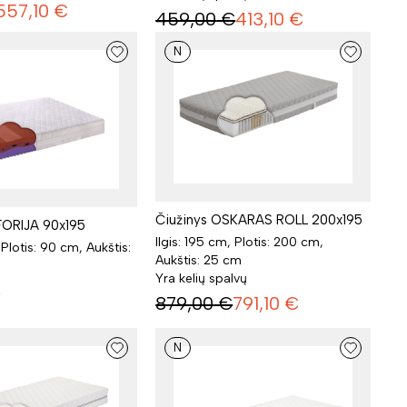
557,10
€
459,00
€
413,10
€
N
Čiužinys OSKARAS ROLL 200x195
FORIJA 90x195
Ilgis: 195 cm, Plotis: 200 cm,
 Plotis: 90 cm, Aukštis:
Aukštis: 25 cm
Yra kelių spalvų
€
879,00
€
791,10
€
N