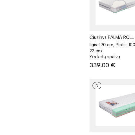
Čiužinys PALMA ROLL 
Ilgis: 190 cm, Plotis: 10
22 cm
Yra kelių spalvų
339,00
€
N