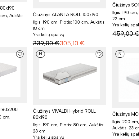
Čiužinys SO
 80x190
Ilgis: 190 cm,
Čiužinys ALANTA ROLL 100x190
0 cm, Aukštis:
22 cm
Ilgis: 190 cm, Plotis: 100 cm, Aukštis:
Yra kelių spa
18 cm
459,00
Yra kelių spalvų
339,00
€
305,10
€
N
N
 180x200
Čiužinys VIVALDI Hybrid ROLL
Čiužinys M
80x190
80 cm,
Ilgis: 200 cm
Ilgis: 190 cm, Plotis: 80 cm, Aukštis:
Aukštis: 23 
23 cm
Yra kelių spa
Yra kelių spalvų