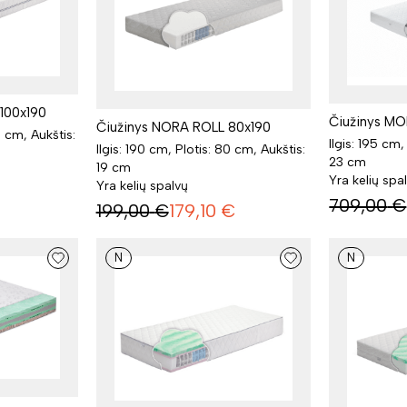
100x190
Čiužinys M
Čiužinys NORA ROLL 80x190
0 cm, Aukštis:
Ilgis: 195 cm,
Ilgis: 190 cm, Plotis: 80 cm, Aukštis:
23 cm
19 cm
Yra kelių spa
Yra kelių spalvų
709,00
€
199,00
€
179,10
€
N
N