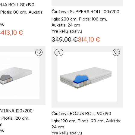
FIJA ROLL 80x190
Čiužinys SUPPERA ROLL 100x200
 Plotis: 80 cm, Aukštis:
Ilgis: 200 cm, Plotis: 100 cm,
lvų
Aukštis: 24 cm
Yra kelių spalvų
€
413,10
€
349,00
€
314,10
€
N
ONTANA 120x200
Čiužinys ROJUS ROLL 90x190
, Plotis: 120 cm,
Ilgis: 190 cm, Plotis: 90 cm, Aukštis:
cm
24 cm
lvų
Yra kelių spalvų