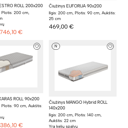
AESTRO ROLL 200x200
Čiužinys EUFORIJA 90x200
, Plotis: 200 cm,
Ilgis: 200 cm, Plotis: 90 cm, Aukštis:
cm
25 cm
lvų
469,00
€
746,10
€
N
SKARAS ROLL 90x200
Čiužinys MANGO Hybrid ROLL
, Plotis: 90 cm, Aukštis:
140x200
Ilgis: 200 cm, Plotis: 140 cm,
lvų
Aukštis: 22 cm
€
386,10
€
Yra kelių spalvų