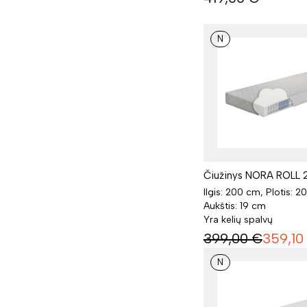
N
Čiužinys NORA ROLL 
Ilgis: 200 cm, Plotis: 2
Aukštis: 19 cm
Yra kelių spalvų
399,00
€
359,10
N