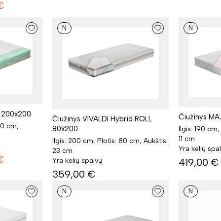
€
N
N
L 200x200
Čiužinys MA
Čiužinys VIVALDI Hybrid ROLL
00 cm,
80x200
Ilgis: 190 cm,
11 cm
Ilgis: 200 cm, Plotis: 80 cm, Aukštis:
Yra kelių spa
23 cm
€
419,00
€
Yra kelių spalvų
359,00
€
N
N