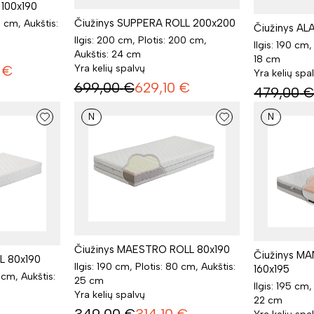
 100x190
Čiužinys SUPPERA ROLL 200x200
0 cm, Aukštis:
Čiužinys AL
Ilgis: 200 cm, Plotis: 200 cm,
Ilgis: 190 cm,
Aukštis: 24 cm
18 cm
Yra kelių spalvų
€
Yra kelių spa
699,00
€
629,10
€
479,00
N
N
Čiužinys MAESTRO ROLL 80x190
Čiužinys M
L 80x190
Ilgis: 190 cm, Plotis: 80 cm, Aukštis:
160x195
0 cm, Aukštis:
25 cm
Ilgis: 195 cm,
Yra kelių spalvų
22 cm