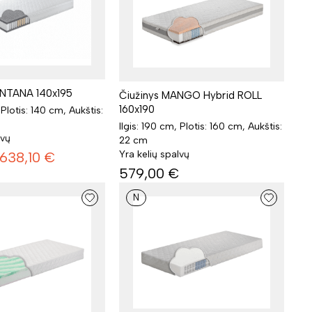
ONTANA 140x195
Čiužinys MANGO Hybrid ROLL
160x190
 Plotis: 140 cm, Aukštis:
Ilgis: 190 cm, Plotis: 160 cm, Aukštis:
lvų
22 cm
Yra kelių spalvų
638,10
€
579,00
€
N