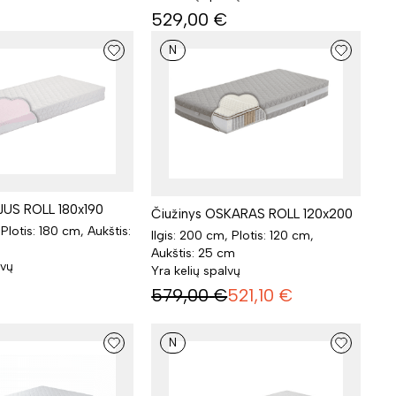
529,00
€
N
JUS ROLL 180x190
Čiužinys OSKARAS ROLL 120x200
 Plotis: 180 cm, Aukštis:
Ilgis: 200 cm, Plotis: 120 cm,
Aukštis: 25 cm
lvų
Yra kelių spalvų
579,00
€
521,10
€
N