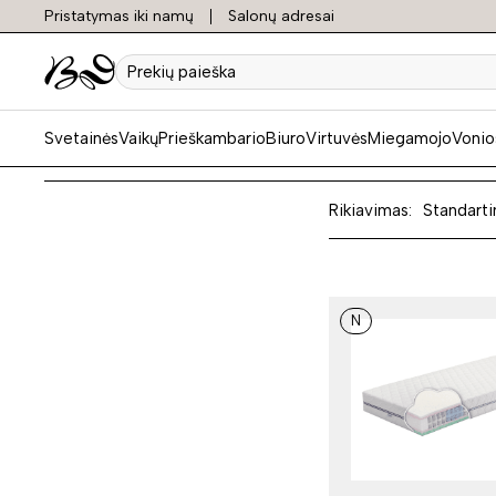
Pristatymas iki namų
Salonų adresai
"Aurap
Prekių
paieška
Svetainės
Vaikų
Prieškambario
Biuro
Virtuvės
Miegamojo
Vonio
Rikiavimas:
Standarti
N