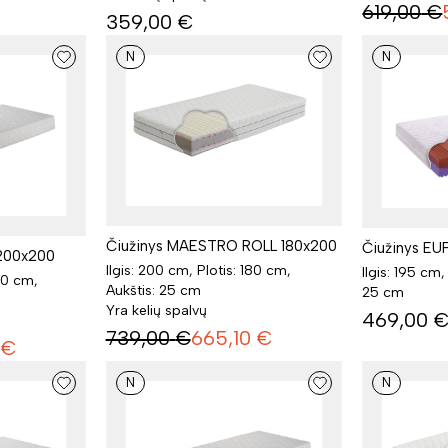
619,00
€
359,00
€
N
N
Čiužinys MAESTRO ROLL 180x200
Čiužinys EU
200x200
Ilgis: 200 cm, Plotis: 180 cm,
Ilgis: 195 cm,
00 cm,
Aukštis: 25 cm
25 cm
Yra kelių spalvų
469,00
739,00
€
665,10
€
€
N
N