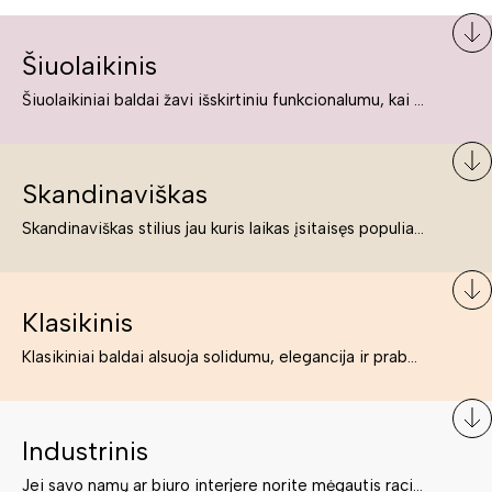
Šiuolaikinis
Šiuolaikiniai baldai žavi išskirtiniu funkcionalumu, kai kurie jų pelnytai net pavadinami meno kūriniais, nes jie tikrai yra išskirtiniai, originalūs ir puikiai atliepiantys į šiuolaikinių žmonių poreikius bei gyvenimo būdo ypatumus.
Skandinaviškas
Skandinaviškas stilius jau kuris laikas įsitaisęs populiariausiųjų sąraše. Namai, butai labai dažnai įrengiami remiantis būtent šio stiliaus ypatumais. Dėl švelnių spalvų, praktiškumo ir estetikos jis masina tuos, kurie neabejingi šviesiem ar neutralių spalvų koloritui, paprastumui, funkcionalumui, natūralumui ir stilingai estetikai. Platų skandinaviškų baldų spektrą rasite „Deinavos baldų“ asortimente.
Klasikinis
Klasikiniai baldai alsuoja solidumu, elegancija ir prabanga. Paprastai jie būna masyvūs, kuria didybės įspūdį. Neabejotinai jie bus geriausias pasirinkimas estetiškam ir rafinuotam klasikiniam namų interjerui. Kartais klasikiniai baldai traktuojami kaip senoviniai, bet tai ne tiesa – klasika yra stilius, neišsemiama elegancija ir rafinuotumas.
Industrinis
Jei savo namų ar biuro interjere norite mėgautis racionaliai išnaudotomis erdvėmis, funkcionalumu ir esate neabejingi tamsesniam koloritui bei praktiškiems sprendimams, tuomet industrinis stilius bus būtent tai, ko Jums reikia. O industrinio stiliaus baldus išsirinksite mūsų asortimente.