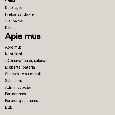
Stiliai
Kolekcijos
Prekės sandėlyje
Visi baldai
Kilimai
Apie mus
Apie mus
Kontaktai
„Deinava“ baldų salonai
Ekspertai pataria
Susisiekite su mumis
Salonams
Administracijai
Partneriams
Partnerių salonams
B2B