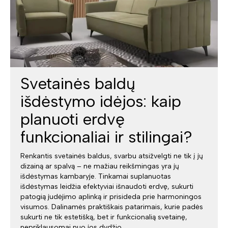
Svetainės baldų
išdėstymo idėjos: kaip
planuoti erdvę
funkcionaliai ir stilingai?
Renkantis svetainės baldus, svarbu atsižvelgti ne tik į jų
dizainą ar spalvą – ne mažiau reikšmingas yra jų
išdėstymas kambaryje. Tinkamai suplanuotas
išdėstymas leidžia efektyviai išnaudoti erdvę, sukurti
patogią judėjimo aplinką ir prisideda prie harmoningos
visumos. Dalinamės praktiškais patarimais, kurie padės
sukurti ne tik estetišką, bet ir funkcionalią svetainę,
nepriklausomai nuo jos dydžio.