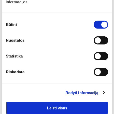
informacijos.
Minkšti baldai yra vienas svarbiausių interjero elementų,
kuris suteikia erdvei jaukumo, estetikos ir patogumo. Jie
gali tapti pagrindiniu akcentu, subalansuoti kambario
Sutikimo
proporcijas ar tiesiog sukurti vietą atsipalaidavimui.
Būtini
pasirinkimas
Nuostatos
Statistika
Jei Jus domina funkcionalūs, patvarūs, puikiai atrodantys
Rinkodara
bei, žinoma, aukštos kokybės baldai, tai Ąžuoliniai
prieškambario baldai tikrai verti dėmesio. Pasižvalgykite
po asortimentą ir neabejojame, jog atrasite tai, kas
tobulai tiks Jūsų namams. Puslapyje yra 1 prekių,
Rodyti informaciją
besiskiriančių savo charakteristika ir / ar išorės dizainu.
Leisti visus
Kaina: nuo pigiausių iki brangiausių