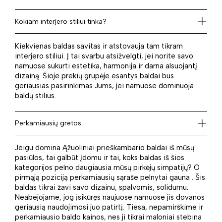
Kokiam interjero stiliui tinka?
Kiekvienas baldas savitas ir atstovauja tam tikram
interjero stiliui. Į tai svarbu atsižvelgti, jei norite savo
namuose sukurti estetika, harmonija ir darna alsuojantį
dizainą. Šioje prekių grupėje esantys baldai bus
geriausias pasirinkimas Jums, jei namuose dominuoja
baldų stilius.
Perkamiausių gretos
Jeigu domina Ąžuoliniai prieškambario baldai iš mūsų
pasiūlos, tai galbūt įdomu ir tai, koks baldas iš šios
kategorijos pelno daugiausia mūsų pirkėjų simpatijų? O
pirmąją poziciją perkamiausių sąraše pelnytai gauna . Šis
baldas tikrai žavi savo dizainu, spalvomis, solidumu.
Neabejojame, jog įsikūręs naujuose namuose jis dovanos
geriausią naudojimosi juo patirtį. Tiesa, nepamirškime ir
perkamiausio baldo kainos, nes ji tikrai maloniai stebina