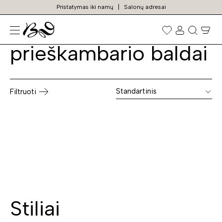
Pristatymas iki namų
Salonų adresai
Ąžuoliniai
Prekių
paieška
prieškambario baldai
Standartinis
Filtruoti
Stiliai