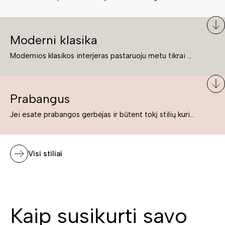
Moderni klasika
Modernios klasikos interjeras pastaruoju metu tikrai yra „ant bangos“. Tie, kurie nenori pernelyg nutolti nuo klasikos, bet drauge žavisi šiuolaikiškais sprendimais, su malonumu savo namuose kuria klasikos ir modernaus interjero tandemą – elegantišką, subtilų ir žavingą.
Prabangus
Jei esate prabangos gerbėjas ir būtent tokį stilių kuriate savo namuose ar biure, tuomet solidūs, prabangūs baldai nepriekaištingai įsilies į Jūsų kuriamą interjerą.
Visi stiliai
Kaip susikurti savo