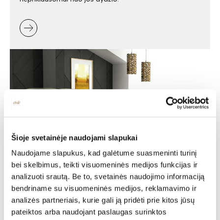
Šioje svetainėje naudojami slapukai
Naudojame slapukus, kad galėtume suasmeninti turinį
bei skelbimus, teikti visuomeninės medijos funkcijas ir
Minkšti baldai -
analizuoti srautą. Be to, svetainės naudojimo informaciją
bendriname su visuomeninės medijos, reklamavimo ir
jaukumas ir stilius jūsų
analizės partneriais, kurie gali ją pridėti prie kitos jūsų
namuose
pateiktos arba naudojant paslaugas surinktos