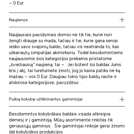
– 0 Eur.
Naujienos
Naujausiais pasiūlymais domisi ne tik tie, kurie nori
žengti drauge su mada, tačiau ir tie, kurie gana seniai
ieško savo svajonių baldo, tačiau vis neatranda to, kas
užkariautų simpatijas akimirksniu. Todėl besidomintiems
naujausiomis šios kategorijos prekėmis pristatome
„šviežiausią“ naujieną: tai – . Jei būtent šis baldas Jums
kris į akį, tai turėtumėte žinoti, jog jo kaina patiks ne ką
mažiau – vos 0 Eur. Daugiau tokio tipo baldų rasite ir
atskirose kategorijose, pavyzdžiui: .
Puikią kokybę užtikrinantys gamintojai
Besidomintys kokybiškais baldais visada atkreipia
dėmesį ir į gamintoją. Mūsų asortimente rinkitės tik
geriausiųjų gaminius: . Šie gamintojai rinkoje gerai žinomi
dėl kokybiškos produkcijos.