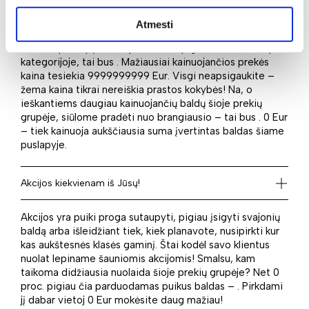
Ne paslaptis, jog pirkėjai turi skirtingą perkamąją galią:
Atmesti
vieni tos pačios paskirties baldui gali išleisti daugiau, o
kiti nori pataupyti. Tad jei ieškote pigiausio baldo šioje
kategorijoje, tai bus . Mažiausiai kainuojančios prekės
kaina tesiekia 9999999999 Eur. Visgi neapsigaukite –
žema kaina tikrai nereiškia prastos kokybės! Na, o
ieškantiems daugiau kainuojančių baldų šioje prekių
grupėje, siūlome pradėti nuo brangiausio – tai bus . 0 Eur
– tiek kainuoja aukščiausia suma įvertintas baldas šiame
puslapyje.
Akcijos kiekvienam iš Jūsų!
Akcijos yra puiki proga sutaupyti, pigiau įsigyti svajonių
baldą arba išleidžiant tiek, kiek planavote, nusipirkti kur
kas aukštesnės klasės gaminį. Štai kodėl savo klientus
nuolat lepiname šauniomis akcijomis! Smalsu, kam
taikoma didžiausia nuolaida šioje prekių grupėje? Net 0
proc. pigiau čia parduodamas puikus baldas – . Pirkdami
jį dabar vietoj 0 Eur mokėsite daug mažiau!