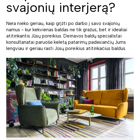
svajonių interjerą?
Nėra nieko geriau, kaip grįžti po darbo į savo svajonių
namus - kur kekvienas baldas ne tik gražus, bet ir idealiai
atitinkantis Jūsų poreikius. Deinavos baldų specialistai
konsultanatai paruošė keletą patarimų padėsiančių Jums
lengviau ir geriau rasti Jūsų poreikius atitinkačius baldus.