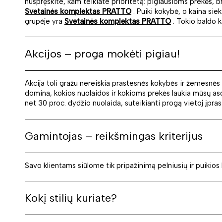
nuspręskite, kam teikiate prioritetą: pigiausioms prekės, br
Svetainės komplektas PRATTO
. Puiki kokybė, o kaina siek
grupėje yra
Svetainės komplektas PRATTO
. Tokio baldo k
Akcijos – proga mokėti pigiau!
Akcija toli gražu nereiškia prastesnės kokybės ir žemesnės
domina, kokios nuolaidos ir kokioms prekės laukia mūsų a
net 30 proc. dydžio nuolaida, suteikianti progą vietoj įpra
Gamintojas – reikšmingas kriterijus
Savo klientams siūlome tik pripažinimą pelniusių ir puikios
Kokį stilių kuriate?