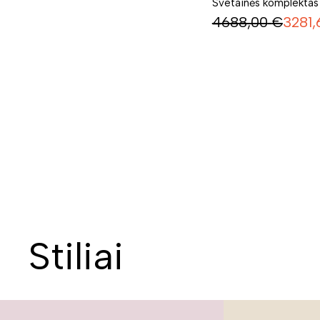
Svetainės komplekta
4688,00
€
3281,
Stiliai