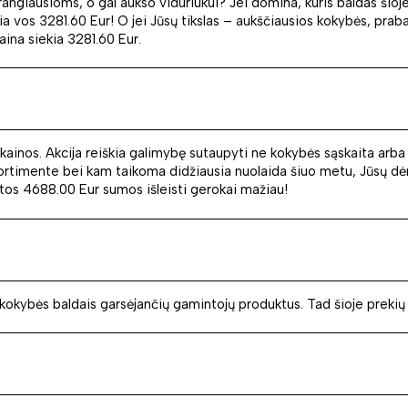
angiausioms, o gal aukso viduriukui? Jei domina, kuris baldas šioje 
ia vos 3281.60 Eur! O jei Jūsų tikslas – aukščiausios kokybės, praba
aina siekia 3281.60 Eur.
 kainos. Akcija reiškia galimybę sutaupyti ne kokybės sąskaita arba
sortimente bei kam taikoma didžiausia nuolaida šiuo metu, Jūsų d
stos 4688.00 Eur sumos išleisti gerokai mažiau!
 kokybės baldais garsėjančių gamintojų produktus. Tad šioje prekių 