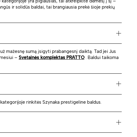
kategorijoje yra pigiausias, tai atkreipkite dėmesį į šį –
ngūs ir solidūs baldai, tai brangiausia prekė šioje prekių
 už mažesnę sumą įsigyti prabangesnį daiktą. Tad jei Jus
ėmesiui –
Svetainės komplektas PRATTO
. Baldui taikoma
kategorijoje rinkitės Szynaka prestigeline baldus.