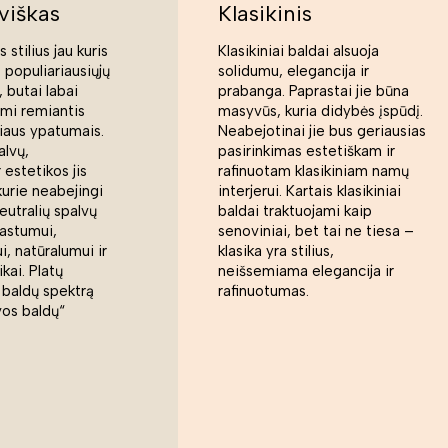
viškas
Klasikinis
 stilius jau kuris
Klasikiniai baldai alsuoja
s populiariausiųjų
solidumu, elegancija ir
 butai labai
prabanga. Paprastai jie būna
ami remiantis
masyvūs, kuria didybės įspūdį.
liaus ypatumais.
Neabejotinai jie bus geriausias
alvų,
pasirinkimas estetiškam ir
 estetikos jis
rafinuotam klasikiniam namų
kurie neabejingi
interjerui. Kartais klasikiniai
eutralių spalvų
baldai traktuojami kaip
rastumui,
senoviniai, bet tai ne tiesa –
, natūralumui ir
klasika yra stilius,
ikai. Platų
neišsemiama elegancija ir
 baldų spektrą
rafinuotumas.
vos baldų“