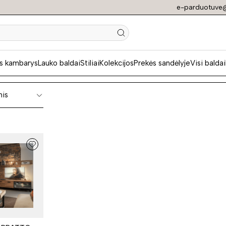
e-parduotuve@
niai svetainės bald
s kambarys
Lauko baldai
Stiliai
Kolekcijos
Prekės sandėlyje
Visi baldai
nis