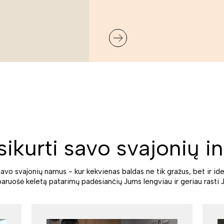
sikurti savo svajonių in
savo svajonių namus - kur kekvienas baldas ne tik gražus, bet ir ide
paruošė keletą patarimų padėsiančių Jums lengviau ir geriau rasti J