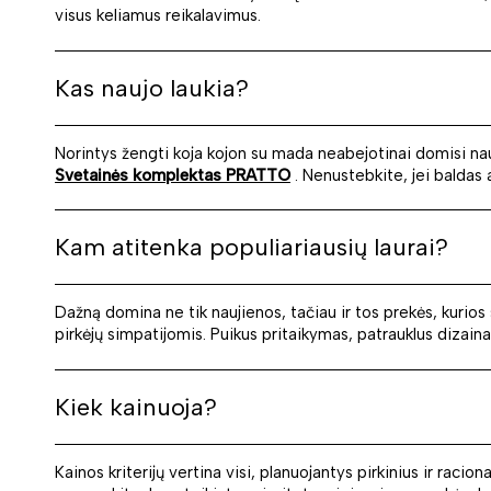
visus keliamus reikalavimus.
Kas naujo laukia?
Norintys žengti koja kojon su mada neabejotinai domisi nauj
Svetainės komplektas PRATTO
. Nenustebkite, jei baldas a
Kam atitenka populiariausių laurai?
Dažną domina ne tik naujienos, tačiau ir tos prekės, kurios
pirkėjų simpatijomis. Puikus pritaikymas, patrauklus dizaina
Kiek kainuoja?
Kainos kriterijų vertina visi, planuojantys pirkinius ir racio