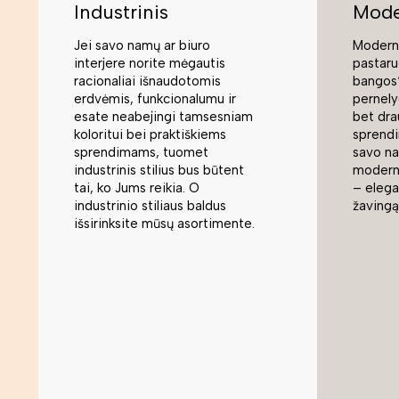
Industrinis
Mode
Jei savo namų ar biuro
Moderni
interjere norite mėgautis
pastaru
racionaliai išnaudotomis
bangos“
erdvėmis, funkcionalumu ir
pernely
esate neabejingi tamsesniam
bet dra
koloritui bei praktiškiems
sprend
sprendimams, tuomet
savo na
industrinis stilius bus būtent
modern
tai, ko Jums reikia. O
– elegan
industrinio stiliaus baldus
žavingą
išsirinksite mūsų asortimente.