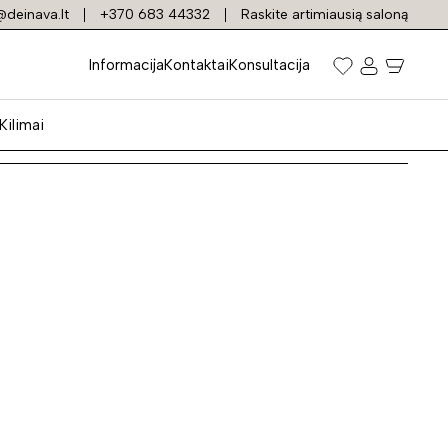
deinava.lt
+370 683 44332
Raskite artimiausią saloną
ai
Informacija
Kontaktai
Konsultacija
Kilimai