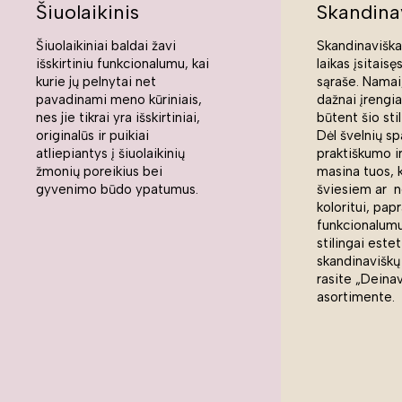
Šiuolaikinis
Skandina
Šiuolaikiniai baldai žavi
Skandinaviškas
išskirtiniu funkcionalumu, kai
laikas įsitaisę
kurie jų pelnytai net
sąraše. Namai,
pavadinami meno kūriniais,
dažnai įrengi
nes jie tikrai yra išskirtiniai,
būtent šio sti
originalūs ir puikiai
Dėl švelnių sp
atliepiantys į šiuolaikinių
praktiškumo ir
žmonių poreikius bei
masina tuos, 
gyvenimo būdo ypatumus.
šviesiem ar n
koloritui, pap
funkcionalumui
stilingai estet
skandinaviškų
rasite „Deina
asortimente.