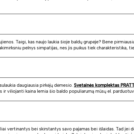
ienos. Taigi, kas naujo laukia šioje baldų grupėje? Bene pirmiausi
kimirksniu pelnys simpatijas, nes jis puikus tiek charakteristika, tie
 sulaukia daugiausia pirkėjų dėmesio.
Svetainės komplektas PRAT
s ir viliojanti kaina lemia šio baldo populiarumą mūsų el. parduotuv
naliai vertinantys bei skirstantys savo pajamas bei išlaidas. Tad jei 