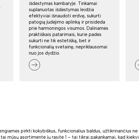
išdėstymas kambaryje. Tinkamai
r
suplanuotas išdėstymas leidžia
efektyviai išnaudoti erdvę, sukurti
patogią judėjimo aplinką ir prisideda
prie harmoningos visumos. Dalinamės
praktiškais patarimais, kurie padės
sukurti ne tik estetišką, bet ir
funkcionalią svetainę, nepriklausomai
nuo jos dydžio.
engiamės pirkti kokybiškus, funkcionalius baldus, užtikrinančius ne 
i mūsų asortimente jų rasite 1 – tai tikrai pakankamai, kad kiekvien