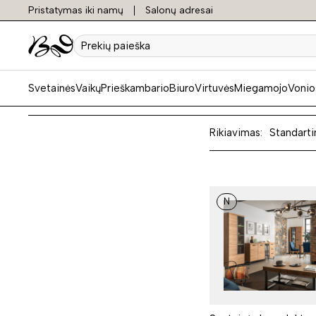
Pristatymas iki namų
Salonų adresai
Ąžuoli
Prekių
paieška
Svetainės
Vaikų
Prieškambario
Biuro
Virtuvės
Miegamojo
Vonio
Rikiavimas:
Standarti
N