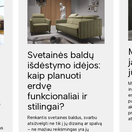
Svetainės baldų
išdėstymo idėjos:
kaip planuoti
erdvę
M
i
funkcionaliai ir
e
p
stilingai?
e
a
p
Renkantis svetainės baldus, svarbu
a
atsižvelgti ne tik į jų dizainą ar spalvą
us
– ne mažiau reikšmingas yra jų