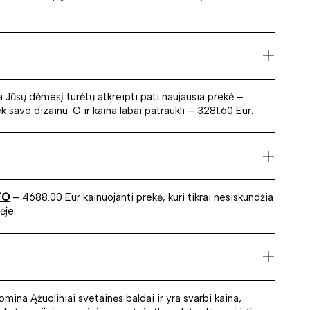
a Jūsų dėmesį turėtų atkreipti pati naujausia prekė –
k savo dizainu. O ir kaina labai patraukli – 3281.60 Eur.
TO
– 4688.00 Eur kainuojanti prekė, kuri tikrai nesiskundžia
ėje.
domina Ąžuoliniai svetainės baldai ir yra svarbi kaina,