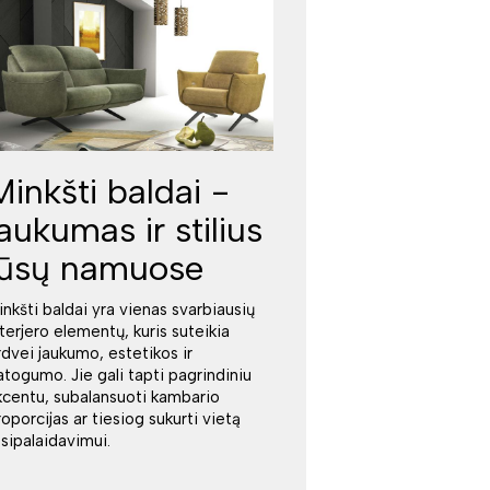
Minkšti baldai -
jaukumas ir stilius
jūsų namuose
inkšti baldai yra vienas svarbiausių
nterjero elementų, kuris suteikia
rdvei jaukumo, estetikos ir
atogumo. Jie gali tapti pagrindiniu
kcentu, subalansuoti kambario
roporcijas ar tiesiog sukurti vietą
tsipalaidavimui.