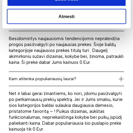
pasirinkti tai, kas yra aktualu ir atitinka finansines
galimybes.
Atmesti
Kas naujo laukia?
Besidomintys naujausiomis tendencijomis nepraleidžia
progos pasižvalgyti po naujausias prekes. Šioje baldų
kategorijoje naujausios prekės titulą turi . Daugelį
akimirksniu sužavi dizainas, kokybė bei, žinoma, patraukli
kaina. Ši prekė dabar Jums kainuos 0 Eur.
Kam atitenka populiariausių laurai?
Net ir labai gerai žinantiems, ko nori, įdomu pasižvalgyti
po perkamiausių prekių spektrą. Jei ir Jums smalsu, kurie
šios kategorijos baldai sulaukia daugiausia dėmesio,
pristatome favoritą – ! Puikus dizainas, aukštas
funkcionalumas, nepriekaištinga kokybė bei puikų įspūdį
paliekanti kaina. Dabar populiariausia šio puslapio prekė
kainuoja tik 0 Eur.