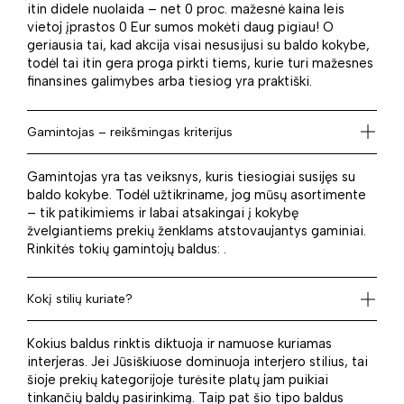
itin didele nuolaida – net 0 proc. mažesnė kaina leis
vietoj įprastos 0 Eur sumos mokėti daug pigiau! O
geriausia tai, kad akcija visai nesusijusi su baldo kokybe,
todėl tai itin gera proga pirkti tiems, kurie turi mažesnes
finansines galimybes arba tiesiog yra praktiški.
Gamintojas – reikšmingas kriterijus
Gamintojas yra tas veiksnys, kuris tiesiogiai susijęs su
baldo kokybe. Todėl užtikriname, jog mūsų asortimente
– tik patikimiems ir labai atsakingai į kokybę
žvelgiantiems prekių ženklams atstovaujantys gaminiai.
Rinkitės tokių gamintojų baldus: .
Kokį stilių kuriate?
Kokius baldus rinktis diktuoja ir namuose kuriamas
interjeras. Jei Jūsiškiuose dominuoja interjero stilius, tai
šioje prekių kategorijoje turėsite platų jam puikiai
tinkančių baldų pasirinkimą. Taip pat šio tipo baldus