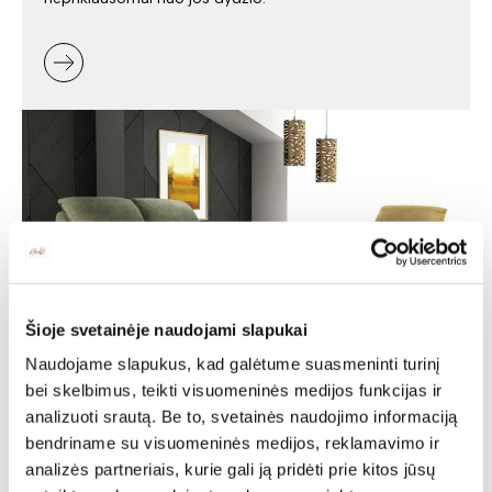
Šioje svetainėje naudojami slapukai
Naudojame slapukus, kad galėtume suasmeninti turinį
Minkšti baldai -
bei skelbimus, teikti visuomeninės medijos funkcijas ir
analizuoti srautą. Be to, svetainės naudojimo informaciją
jaukumas ir stilius jūsų
bendriname su visuomeninės medijos, reklamavimo ir
namuose
analizės partneriais, kurie gali ją pridėti prie kitos jūsų