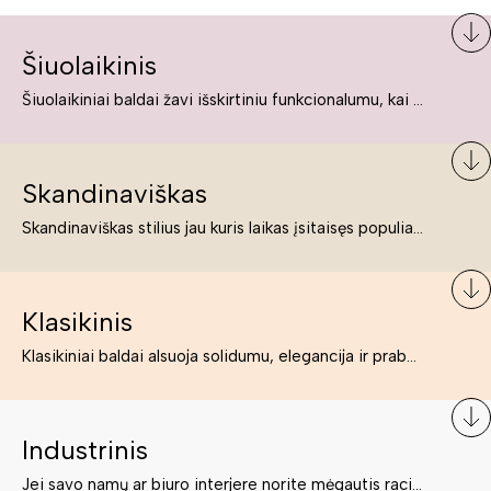
Šiuolaikinis
Šiuolaikiniai baldai žavi išskirtiniu funkcionalumu, kai kurie jų pelnytai net pavadinami meno kūriniais, nes jie tikrai yra išskirtiniai, originalūs ir puikiai atliepiantys į šiuolaikinių žmonių poreikius bei gyvenimo būdo ypatumus.
Skandinaviškas
Skandinaviškas stilius jau kuris laikas įsitaisęs populiariausiųjų sąraše. Namai, butai labai dažnai įrengiami remiantis būtent šio stiliaus ypatumais. Dėl švelnių spalvų, praktiškumo ir estetikos jis masina tuos, kurie neabejingi šviesiem ar neutralių spalvų koloritui, paprastumui, funkcionalumui, natūralumui ir stilingai estetikai. Platų skandinaviškų baldų spektrą rasite „Deinavos baldų“ asortimente.
Klasikinis
Klasikiniai baldai alsuoja solidumu, elegancija ir prabanga. Paprastai jie būna masyvūs, kuria didybės įspūdį. Neabejotinai jie bus geriausias pasirinkimas estetiškam ir rafinuotam klasikiniam namų interjerui. Kartais klasikiniai baldai traktuojami kaip senoviniai, bet tai ne tiesa – klasika yra stilius, neišsemiama elegancija ir rafinuotumas.
Industrinis
Jei savo namų ar biuro interjere norite mėgautis racionaliai išnaudotomis erdvėmis, funkcionalumu ir esate neabejingi tamsesniam koloritui bei praktiškiems sprendimams, tuomet industrinis stilius bus būtent tai, ko Jums reikia. O industrinio stiliaus baldus išsirinksite mūsų asortimente.