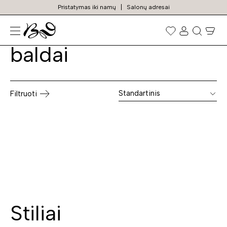
Pristatymas iki namų
Salonų adresai
Balti miegamojo
Prekių
paieška
baldai
Standartinis
Filtruoti
Stiliai