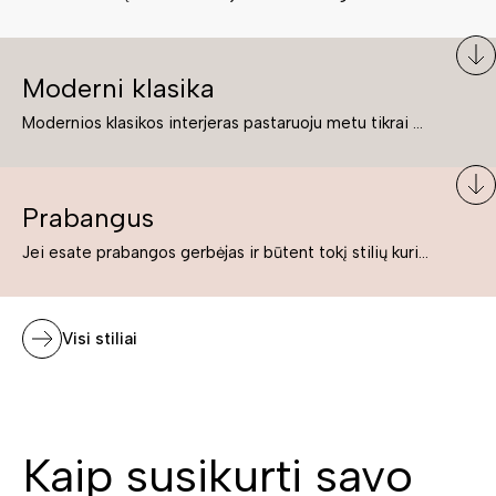
Moderni klasika
Modernios klasikos interjeras pastaruoju metu tikrai yra „ant bangos“. Tie, kurie nenori pernelyg nutolti nuo klasikos, bet drauge žavisi šiuolaikiškais sprendimais, su malonumu savo namuose kuria klasikos ir modernaus interjero tandemą – elegantišką, subtilų ir žavingą.
Prabangus
Jei esate prabangos gerbėjas ir būtent tokį stilių kuriate savo namuose ar biure, tuomet solidūs, prabangūs baldai nepriekaištingai įsilies į Jūsų kuriamą interjerą.
Visi stiliai
Kaip susikurti savo