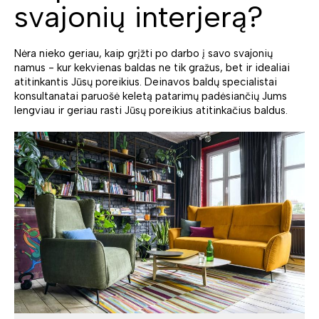
svajonių interjerą?
Nėra nieko geriau, kaip grįžti po darbo į savo svajonių
namus - kur kekvienas baldas ne tik gražus, bet ir idealiai
atitinkantis Jūsų poreikius. Deinavos baldų specialistai
konsultanatai paruošė keletą patarimų padėsiančių Jums
lengviau ir geriau rasti Jūsų poreikius atitinkačius baldus.