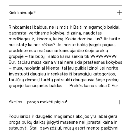
Kiek kainuoja?
Rinkdamiesi baldus, ne išimtis ir Balti miegamojo baldai,
paprastai vertiname kokybę, dizainą, naudotas
medžiagas ir, žinoma, kainą. Kokia domina Jus? Ar turite
nusistatę kainos rėžius? Jei norite baldą įsigyti pigiau,
pradėkite nuo mažiausiai kainuojančio šioje prekių
grupėje – tai būtų . Baldo kaina siekia tik 9999999999
Eur, tačiau maža kaina visai nereiškia prastesnės kokybės
– mūsų nuolatiniai klientai tai jau puikiai žino! Jei norite
investuoti daugiau ir renkatės iš brangiųjų kategorijos,
tai Jūsų dėmesį turėtų patraukti daugiausia šioje prekių
grupėje kainuojantis baldas – . Prekės kaina siekia 0 Eur.
Akcijos – proga mokėti pigiau!
Populiarios ir daugelio mėgiamos akcijos yra labai gera
proga puikų daiktą įsigyti mažesne nei įprastai kaina ir
sutaupyti. Štai, pavyzdžiui, mūsų asortimente pasižymi