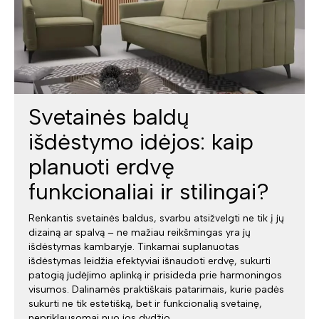
Svetainės baldų
išdėstymo idėjos: kaip
planuoti erdvę
funkcionaliai ir stilingai?
Renkantis svetainės baldus, svarbu atsižvelgti ne tik į jų
dizainą ar spalvą – ne mažiau reikšmingas yra jų
išdėstymas kambaryje. Tinkamai suplanuotas
išdėstymas leidžia efektyviai išnaudoti erdvę, sukurti
patogią judėjimo aplinką ir prisideda prie harmoningos
visumos. Dalinamės praktiškais patarimais, kurie padės
sukurti ne tik estetišką, bet ir funkcionalią svetainę,
nepriklausomai nuo jos dydžio.