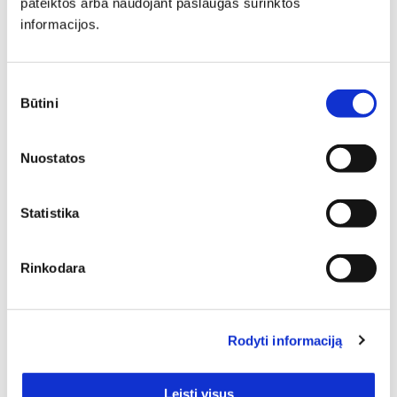
pateiktos arba naudojant paslaugas surinktos
Minkšti baldai yra vienas svarbiausių interjero elementų,
informacijos.
kuris suteikia erdvei jaukumo, estetikos ir patogumo. Jie
gali tapti pagrindiniu akcentu, subalansuoti kambario
proporcijas ar tiesiog sukurti vietą atsipalaidavimui.
Sutikimo
Būtini
pasirinkimas
Nuostatos
Statistika
Baldai suteikia labai daug galimybių jų šeimininkams,
pavyzdžiui, patogiai sėdėti, valgyti, miegoti, dirbti,
Rinkodara
žaisti su vaikais ir daug kitų. Taip pat baldai namuose
padeda lengvai kurti norimą stilių bei nuotaiką – jie
suteikia romantikos, jaukumo, prabangos, modernumo ar
kt. Mūsų šioje kategorijoje esantys baldai nustebins
Rodyti informaciją
funkcionalumu ir jų pritaikymo galimybėmis. Tad jei
domina Balti miegamojo baldai, šiame puslapyje jų rasite
1. Asortimentas leis vertinti pagal aktualius kriterijus ir
Leisti visus