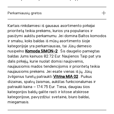
Perkamiausių gretos
Kartais rinkdamiesi iš gausaus asortimento pirkėjai
prioritetą teikia prekėms, kurios yra populiarios ir
pasižymi aukštu perkamumu. Jei domina Baltos komodos
ir smalsu, koks baldas iš mūsų asortimento šioje
kategorijoje yra perkamiausias, tai Jūsų dėmesio
nusipelno
Komoda SIMON-2
. Šis daugelio pamėgtas
baldas Jums kainuos 82.72 Eur. Naujienos Taip pat yra
dalis pirkėjų, kurie nuolat domisi naujovėmis,
naujausiomis mados tendencijomis ir prioritetą teikia
naujausioms prekėms. Jei esate vienas iš jų, Jūsų
žvilgsnius turėtų patraukti
Vitrina MIA 02
. Puikus
dizainas, spalvų žaismas, aukštas funkcionalumas ir
patraukli kaina – 174.75 Eur. Tiesa, daugiau šios
kategorijos baldų galite rasti ir kitose atskirose
kategorijose, pavyzdžiui: svetainė, biuro baldai,
miegamasis.