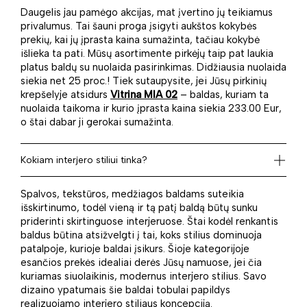
Daugelis jau pamėgo akcijas, mat įvertino jų teikiamus
privalumus. Tai šauni proga įsigyti aukštos kokybės
prekių, kai jų įprasta kaina sumažinta, tačiau kokybė
išlieka ta pati. Mūsų asortimente pirkėjų taip pat laukia
platus baldų su nuolaida pasirinkimas. Didžiausia nuolaida
siekia net 25 proc.! Tiek sutaupysite, jei Jūsų pirkinių
krepšelyje atsidurs
Vitrina MIA 02
– baldas, kuriam ta
nuolaida taikoma ir kurio įprasta kaina siekia 233.00 Eur,
o štai dabar ji gerokai sumažinta.
Kokiam interjero stiliui tinka?
Spalvos, tekstūros, medžiagos baldams suteikia
išskirtinumo, todėl vieną ir tą patį baldą būtų sunku
priderinti skirtinguose interjeruose. Štai kodėl renkantis
baldus būtina atsižvelgti į tai, koks stilius dominuoja
patalpoje, kurioje baldai įsikurs. Šioje kategorijoje
esančios prekės idealiai derės Jūsų namuose, jei čia
kuriamas siuolaikinis, modernus interjero stilius. Savo
dizaino ypatumais šie baldai tobulai papildys
realizuojamo interjero stiliaus koncepciją.