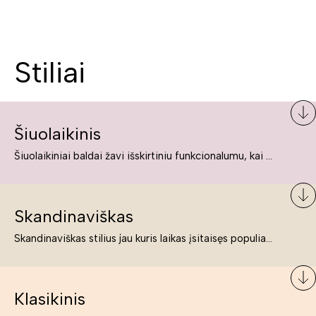
Stiliai
Šiuolaikinis
Šiuolaikiniai baldai žavi išskirtiniu funkcionalumu, kai kurie jų pelnytai net pavadinami meno kūriniais, nes jie tikrai yra išskirtiniai, originalūs ir puikiai atliepiantys į šiuolaikinių žmonių poreikius bei gyvenimo būdo ypatumus.
Skandinaviškas
Skandinaviškas stilius jau kuris laikas įsitaisęs populiariausiųjų sąraše. Namai, butai labai dažnai įrengiami remiantis būtent šio stiliaus ypatumais. Dėl švelnių spalvų, praktiškumo ir estetikos jis masina tuos, kurie neabejingi šviesiem ar neutralių spalvų koloritui, paprastumui, funkcionalumui, natūralumui ir stilingai estetikai. Platų skandinaviškų baldų spektrą rasite „Deinavos baldų“ asortimente.
Klasikinis