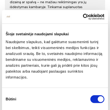
dizainą ar spalvą – ne mažiau reikšmingas yra jų
išdėstymas kambaryje. Tinkamai suplanuotas
išdėstymas leidžia efektyviai išnaudoti erdvę, sukurti
patogią judėjimo aplinką ir prisideda prie harmoningos
visumos. Dalinamės praktiškais patarimais, kurie padės
sukurti ne tik estetišką, bet ir funkcionalią svetainę,
nepriklausomai nuo jos dydžio.
Šioje svetainėje naudojami slapukai
Naudojame slapukus, kad galėtume suasmeninti turinį
bei skelbimus, teikti visuomeninės medijos funkcijas ir
analizuoti srautą. Be to, svetainės naudojimo informaciją
bendriname su visuomeninės medijos, reklamavimo ir
analizės partneriais, kurie gali ją pridėti prie kitos jūsų
pateiktos arba naudojant paslaugas surinktos
informacijos.
Sutikimo
Būtini
pasirinkimas