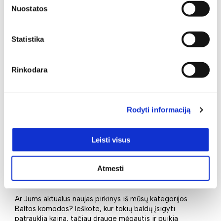
Nuostatos
Minkšti baldai -
jaukumas ir stilius jūsų
Statistika
namuose
Rinkodara
Minkšti baldai yra vienas svarbiausių interjero elementų,
kuris suteikia erdvei jaukumo, estetikos ir patogumo. Jie
gali tapti pagrindiniu akcentu, subalansuoti kambario
proporcijas ar tiesiog sukurti vietą atsipalaidavimui.
Rodyti informaciją
Leisti visus
Atmesti
Ar Jums aktualus naujas pirkinys iš mūsų kategorijos
Baltos komodos? Ieškote, kur tokių baldų įsigyti
patrauklia kaina, tačiau drauge mėgautis ir puikia