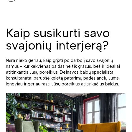
Kaip susikurti savo
svajonių interjerą?
Nėra nieko geriau, kaip grįžti po darbo į savo svajonių
namus - kur kekvienas baldas ne tik gražus, bet ir idealiai
atitinkantis Jūsų poreikius. Deinavos baldų specialistai
konsultanatai paruošė keletą patarimų padėsiančių Jums
lengviau ir geriau rasti Jūsų poreikius atitinkačius baldus.