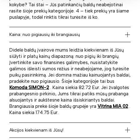
kokybe? Tai štai – Jūs patinkančių baldų neabejotinai
rasite šioje prekių kategorijoje. 4 – tiek prekių yra šiame
puslapyje, todėl rinktis tikrai turėsite iš ko.
Kaina: nuo pigiausių iki brangiausių
Didelė baldų įvairovė mums leidžia kiekvienam iš Jūsų
siūlyti ir platų kainų diapazoną: nuo pigių iki brangių.
Įvertinkite savo finansines galimybes, nusistatykite
galimos išleisti sumos rėžius ir neabejojame, jog turėsite
puikų pasirinkimą. Jei domina mažiau kainuojantys baldai,
pradėkite nuo pigiausio. Šioje kategorijoje tai bus
Komoda SIMON-2
. Kaina siekia 82.72 Eur. Jei žvalgotės
prabangesnio pirkinio, Jums tikrai patiks mūsų prabanga
alsuojantys ir aukštesne kaina išsiskiriantys baldai.
Brangiausia prekė šioje baldų grupėje yra
Vitrina MIA 02
.
Kaina siekia 174.75 Eur.
Akcijos kiekvienam iš Jūsų!