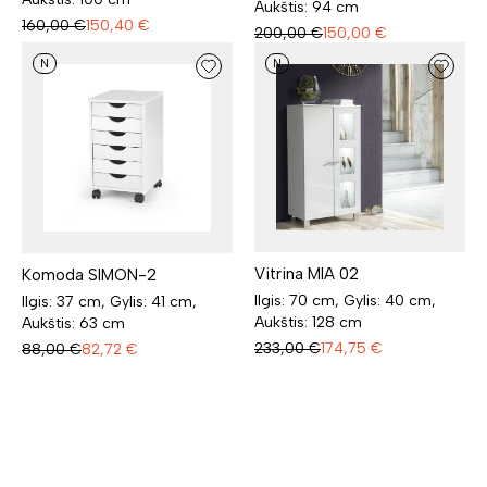
Aukštis: 94 cm
160,00
€
150,40
€
200,00
€
150,00
€
N
N
Vitrina MIA 02
Komoda SIMON-2
Ilgis: 70 cm, Gylis: 40 cm,
Ilgis: 37 cm, Gylis: 41 cm,
Aukštis: 128 cm
Aukštis: 63 cm
233,00
€
174,75
€
88,00
€
82,72
€