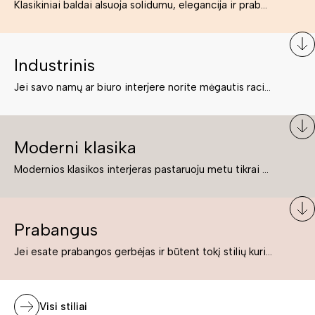
Klasikiniai baldai alsuoja solidumu, elegancija ir prabanga. Paprastai jie būna masyvūs, kuria didybės įspūdį. Neabejotinai jie bus geriausias pasirinkimas estetiškam ir rafinuotam klasikiniam namų interjerui. Kartais klasikiniai baldai traktuojami kaip senoviniai, bet tai ne tiesa – klasika yra stilius, neišsemiama elegancija ir rafinuotumas.
Industrinis
Jei savo namų ar biuro interjere norite mėgautis racionaliai išnaudotomis erdvėmis, funkcionalumu ir esate neabejingi tamsesniam koloritui bei praktiškiems sprendimams, tuomet industrinis stilius bus būtent tai, ko Jums reikia. O industrinio stiliaus baldus išsirinksite mūsų asortimente.
Moderni klasika
Modernios klasikos interjeras pastaruoju metu tikrai yra „ant bangos“. Tie, kurie nenori pernelyg nutolti nuo klasikos, bet drauge žavisi šiuolaikiškais sprendimais, su malonumu savo namuose kuria klasikos ir modernaus interjero tandemą – elegantišką, subtilų ir žavingą.
Prabangus
Jei esate prabangos gerbėjas ir būtent tokį stilių kuriate savo namuose ar biure, tuomet solidūs, prabangūs baldai nepriekaištingai įsilies į Jūsų kuriamą interjerą.
Visi stiliai