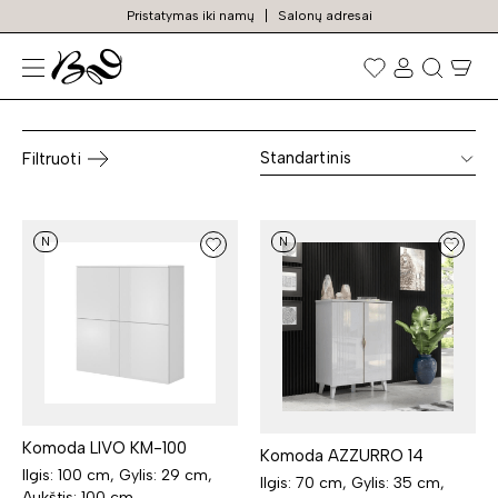
Pristatymas iki namų
Salonų adresai
Baltos komodos
Prekių
paieška
Standartinis
Filtruoti
N
N
Komoda LIVO KM-100
Komoda AZZURRO 14
Ilgis: 100 cm, Gylis: 29 cm,
Ilgis: 70 cm, Gylis: 35 cm,
Aukštis: 100 cm