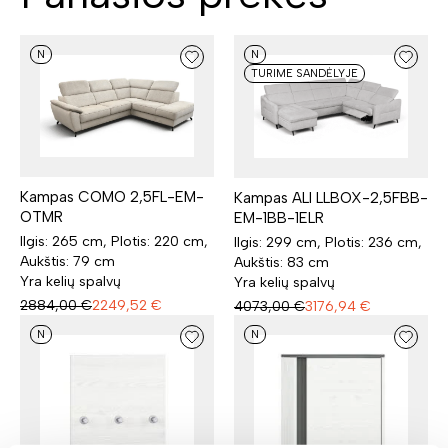
N
N
TURIME SANDĖLYJE
Kampas COMO 2,5FL-EM-
Kampas ALI LLBOX-2,5FBB-
OTMR
EM-1BB-1ELR
Ilgis: 265 cm, Plotis: 220 cm,
Ilgis: 299 cm, Plotis: 236 cm,
Aukštis: 79 cm
Aukštis: 83 cm
Yra kelių spalvų
Yra kelių spalvų
2884,00
€
2249,52
€
4073,00
€
3176,94
€
N
N