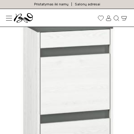
Pristatymas iki namų
Salonų adresai
N
Prekių
paieška