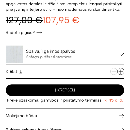
apgalvotos detalės leidžia šiam komplektui lengvai prisitaikyti
prie įvairių interjero stilių – nuo modernaus iki skandinaviško.
127,00
€
107,95
€
Radote pigiau?
Spalva, 1 galimos spalvos
Sniego pušis+Antracitas
Kiekis:
Į KREPŠELĮ
Prekė užsakoma, gamybos ir pristatymo terminas:
iki 45 d. d.
Mokėjimo būdai