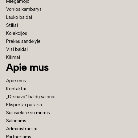
Miegamojo
Vonios kambarys
Lauko baldai
Stiliai
Kolekcijos
Prekės sandėlyje
Visi baldai
Kilimai
Apie mus
Apie mus
Kontaktai
„Deinava“ baldų salonai
Ekspertai pataria
Susisiekite su mumis
Salonams
Administracijai
Partneriams