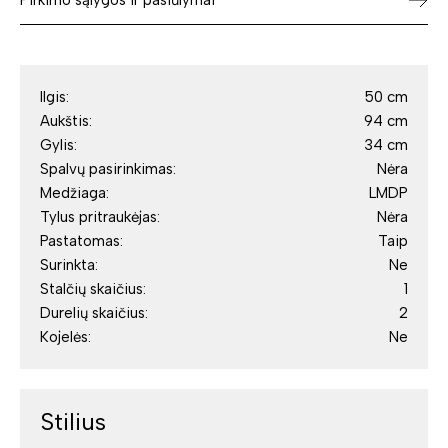
Pirkimo sąlygos ir pasiūlymai
Ilgis:
50 cm
Aukštis:
94 cm
Gylis:
34 cm
Spalvų pasirinkimas:
Nėra
Medžiaga:
LMDP
Tylus pritraukėjas:
Nėra
Pastatomas:
Taip
Surinkta:
Ne
Stalčių skaičius:
1
Durelių skaičius:
2
Kojelės:
Ne
Stilius