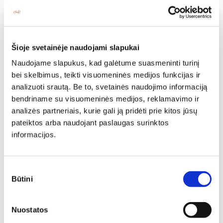
Šioje svetainėje naudojami slapukai
Naudojame slapukus, kad galėtume suasmeninti turinį
bei skelbimus, teikti visuomeninės medijos funkcijas ir
analizuoti srautą. Be to, svetainės naudojimo informaciją
bendriname su visuomeninės medijos, reklamavimo ir
analizės partneriais, kurie gali ją pridėti prie kitos jūsų
pateiktos arba naudojant paslaugas surinktos
Drabužių kabykla HYGA 08
informacijos.
Ilgis: 34 cm, Aukštis: 102 cm
40,00
€
34,00
€
Spinta HYGA 06
Ilgis: 54 cm, Gylis: 34 cm,
Sutikimo
Aukštis: 198 cm
Būtini
pasirinkimas
150,00
€
127,50
€
Nuostatos