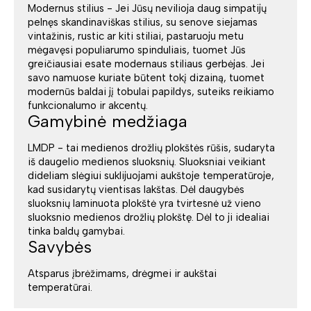
Modernus stilius - Jei Jūsų nevilioja daug simpatijų
pelnęs skandinaviškas stilius, su senove siejamas
vintažinis, rustic ar kiti stiliai, pastaruoju metu
mėgavęsi populiarumo spinduliais, tuomet Jūs
greičiausiai esate modernaus stiliaus gerbėjas. Jei
savo namuose kuriate būtent tokį dizainą, tuomet
modernūs baldai jį tobulai papildys, suteiks reikiamo
funkcionalumo ir akcentų.
Gamybinė medžiaga
LMDP - tai medienos drožlių plokštės rūšis, sudaryta
iš daugelio medienos sluoksnių. Sluoksniai veikiant
dideliam slėgiui suklijuojami aukštoje temperatūroje,
kad susidarytų vientisas lakštas. Dėl daugybės
sluoksnių laminuota plokštė yra tvirtesnė už vieno
sluoksnio medienos drožlių plokštę. Dėl to ji idealiai
tinka baldų gamybai.
Savybės
Atsparus įbrėžimams, drėgmei ir aukštai
temperatūrai.