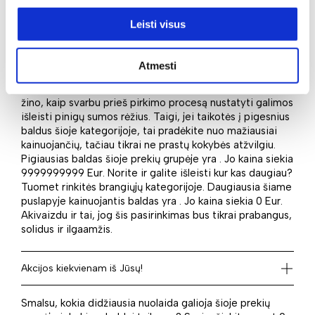
reprezentacine išvaizda. Šiame puslapyje rinkitės iš 1
prekių!
Leisti visus
Kaina: nuo pigiausių iki brangiausių
Atmesti
Kokią sumą esate numatę naujam pirkiniui? Daugelis
žino, kaip svarbu prieš pirkimo procesą nustatyti galimos
išleisti pinigų sumos rėžius. Taigi, jei taikotės į pigesnius
baldus šioje kategorijoje, tai pradėkite nuo mažiausiai
kainuojančių, tačiau tikrai ne prastų kokybės atžvilgiu.
Pigiausias baldas šioje prekių grupėje yra . Jo kaina siekia
9999999999 Eur. Norite ir galite išleisti kur kas daugiau?
Tuomet rinkitės brangiųjų kategorijoje. Daugiausia šiame
puslapyje kainuojantis baldas yra . Jo kaina siekia 0 Eur.
Akivaizdu ir tai, jog šis pasirinkimas bus tikrai prabangus,
solidus ir ilgaamžis.
Akcijos kiekvienam iš Jūsų!
Smalsu, kokia didžiausia nuolaida galioja šioje prekių