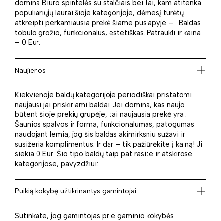
domina Biuro spintelės su stalčiais bei tai, kam atitenka
populiariųjų laurai šioje kategorijoje, dėmesį turėtų
atkreipti perkamiausia prekė šiame puslapyje – . Baldas
tobulo grožio, funkcionalus, estetiškas. Patraukli ir kaina
– 0 Eur.
Naujienos
Kiekvienoje baldų kategorijoje periodiškai pristatomi
naujausi jai priskiriami baldai. Jei domina, kas naujo
būtent šioje prekių grupėje, tai naujausia prekė yra .
Šaunios spalvos ir forma, funkcionalumas, patogumas
naudojant lemia, jog šis baldas akimirksniu sužavi ir
susižeria komplimentus. Ir dar – tik pažiūrėkite į kainą! Ji
siekia 0 Eur. Šio tipo baldų taip pat rasite ir atskirose
kategorijose, pavyzdžiui: .
Puikią kokybę užtikrinantys gamintojai
Sutinkate, jog gamintojas prie gaminio kokybės