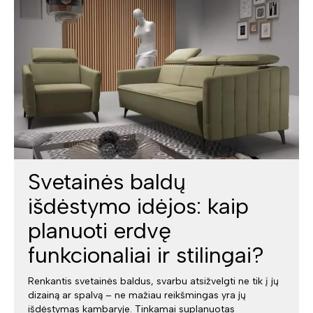
Svetainės baldų
išdėstymo idėjos: kaip
planuoti erdvę
funkcionaliai ir stilingai?
Renkantis svetainės baldus, svarbu atsižvelgti ne tik į jų
dizainą ar spalvą – ne mažiau reikšmingas yra jų
išdėstymas kambaryje. Tinkamai suplanuotas