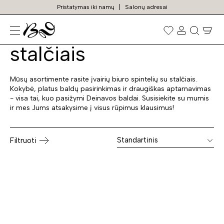
Pristatymas iki namų
Salonų adresai
Biuro spintelės su
Prekių
paieška
stalčiais
Mūsų asortimente rasite įvairių biuro spintelių su stalčiais.
Kokybė, platus baldų pasirinkimas ir draugiškas aptarnavimas
- visa tai, kuo pasižymi Deinavos baldai. Susisiekite su mumis
ir mes Jums atsakysime į visus rūpimus klausimus!
Standartinis
Filtruoti