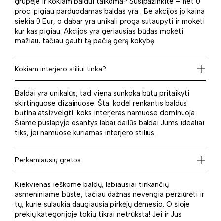
grupėje ir kokiam baldui taikoma? Susipažinkite – net 0
proc. pigiau parduodamas baldas yra . Be akcijos jo kaina
siekia 0 Eur, o dabar yra unikali proga sutaupyti ir mokėti
kur kas pigiau. Akcijos yra geriausias būdas mokėti
mažiau, tačiau gauti tą pačią gerą kokybę.
Kokiam interjero stiliui tinka?
Baldai yra unikalūs, tad vieną sunkoka būtų pritaikyti
skirtinguose dizainuose. Štai kodėl renkantis baldus
būtina atsižvelgti, koks interjeras namuose dominuoja.
Šiame puslapyje esantys labai dailūs baldai Jums idealiai
tiks, jei namuose kuriamas interjero stilius.
Perkamiausių gretos
Kiekvienas ieškome baldų, labiausiai tinkančių
asmeniniame būste, tačiau dažnas nevengia peržiūrėti ir
tų, kurie sulaukia daugiausia pirkėjų dėmesio. O šioje
prekių kategorijoje tokių tikrai netrūksta! Jei ir Jus