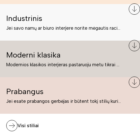
Industrinis
Jei savo namų ar biuro interjere norite mėgautis racionaliai išnaudotomis erdvėmis, funkcionalumu ir esate neabejingi tamsesniam koloritui bei praktiškiems sprendimams, tuomet industrinis stilius bus būtent tai, ko Jums reikia. O industrinio stiliaus baldus išsirinksite mūsų asortimente.
Moderni klasika
Modernios klasikos interjeras pastaruoju metu tikrai yra „ant bangos“. Tie, kurie nenori pernelyg nutolti nuo klasikos, bet drauge žavisi šiuolaikiškais sprendimais, su malonumu savo namuose kuria klasikos ir modernaus interjero tandemą – elegantišką, subtilų ir žavingą.
Prabangus
Jei esate prabangos gerbėjas ir būtent tokį stilių kuriate savo namuose ar biure, tuomet solidūs, prabangūs baldai nepriekaištingai įsilies į Jūsų kuriamą interjerą.
Visi stiliai