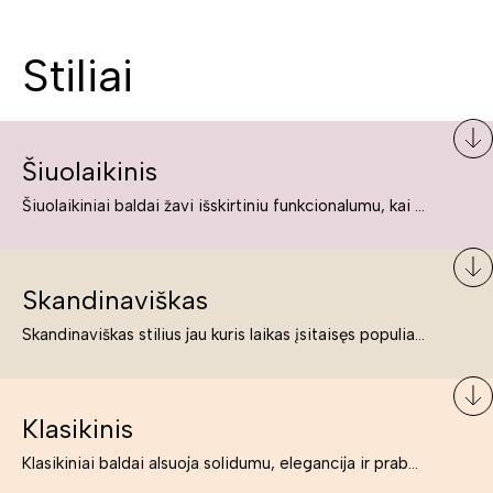
Stiliai
Šiuolaikinis
Šiuolaikiniai baldai žavi išskirtiniu funkcionalumu, kai kurie jų pelnytai net pavadinami meno kūriniais, nes jie tikrai yra išskirtiniai, originalūs ir puikiai atliepiantys į šiuolaikinių žmonių poreikius bei gyvenimo būdo ypatumus.
Skandinaviškas
Skandinaviškas stilius jau kuris laikas įsitaisęs populiariausiųjų sąraše. Namai, butai labai dažnai įrengiami remiantis būtent šio stiliaus ypatumais. Dėl švelnių spalvų, praktiškumo ir estetikos jis masina tuos, kurie neabejingi šviesiem ar neutralių spalvų koloritui, paprastumui, funkcionalumui, natūralumui ir stilingai estetikai. Platų skandinaviškų baldų spektrą rasite „Deinavos baldų“ asortimente.
Klasikinis
Klasikiniai baldai alsuoja solidumu, elegancija ir prabanga. Paprastai jie būna masyvūs, kuria didybės įspūdį. Neabejotinai jie bus geriausias pasirinkimas estetiškam ir rafinuotam klasikiniam namų interjerui. Kartais klasikiniai baldai traktuojami kaip senoviniai, bet tai ne tiesa – klasika yra stilius, neišsemiama elegancija ir rafinuotumas.