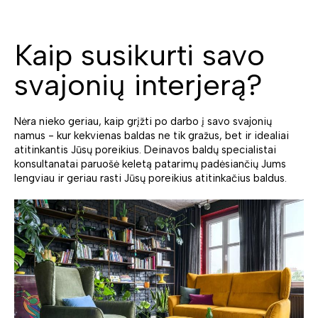
Kaip susikurti savo
svajonių interjerą?
Nėra nieko geriau, kaip grįžti po darbo į savo svajonių
namus - kur kekvienas baldas ne tik gražus, bet ir idealiai
atitinkantis Jūsų poreikius. Deinavos baldų specialistai
konsultanatai paruošė keletą patarimų padėsiančių Jums
lengviau ir geriau rasti Jūsų poreikius atitinkačius baldus.