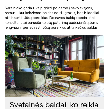
Nėra nieko geriau, kaip grįžti po darbo į savo svajonių
namus - kur kekvienas baldas ne tik gražus, bet ir idealiai
atitinkantis Jūsų poreikius. Deinavos baldų specialistai
konsultanatai paruošė keletą patarimų padėsiančių Jums
lengviau ir geriau rasti Jūsų poreikius atitinkačius baldus.
Svetainės baldai: ko reikia