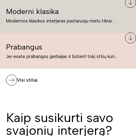
Moderni klasika
Modernios klasikos interjeras pastaruoju metu tikrai yra „ant bangos“. Tie, kurie nenori pernelyg nutolti nuo klasikos, bet drauge žavisi šiuolaikiškais sprendimais, su malonumu savo namuose kuria klasikos ir modernaus interjero tandemą – elegantišką, subtilų ir žavingą.
Prabangus
Jei esate prabangos gerbėjas ir būtent tokį stilių kuriate savo namuose ar biure, tuomet solidūs, prabangūs baldai nepriekaištingai įsilies į Jūsų kuriamą interjerą.
Visi stiliai
Kaip susikurti savo
svajonių interjerą?