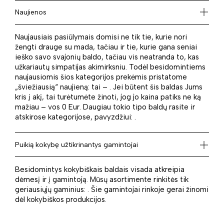
Naujienos
Naujausiais pasiūlymais domisi ne tik tie, kurie nori
žengti drauge su mada, tačiau ir tie, kurie gana seniai
ieško savo svajonių baldo, tačiau vis neatranda to, kas
užkariautų simpatijas akimirksniu. Todėl besidomintiems
naujausiomis šios kategorijos prekėmis pristatome
„šviežiausią“ naujieną: tai – . Jei būtent šis baldas Jums
kris į akį, tai turėtumėte žinoti, jog jo kaina patiks ne ką
mažiau – vos 0 Eur. Daugiau tokio tipo baldų rasite ir
atskirose kategorijose, pavyzdžiui: .
Puikią kokybę užtikrinantys gamintojai
Besidomintys kokybiškais baldais visada atkreipia
dėmesį ir į gamintoją. Mūsų asortimente rinkitės tik
geriausiųjų gaminius: . Šie gamintojai rinkoje gerai žinomi
dėl kokybiškos produkcijos.