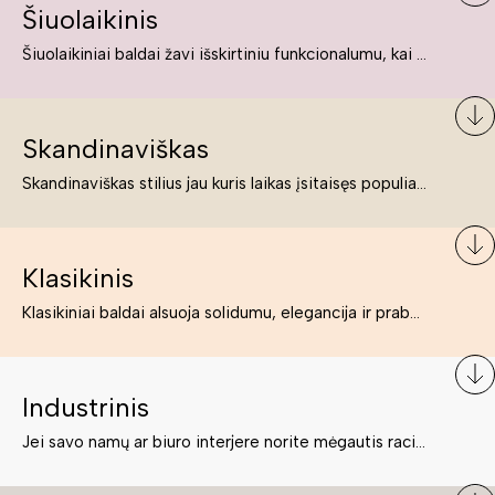
Šiuolaikinis
Šiuolaikiniai baldai žavi išskirtiniu funkcionalumu, kai kurie jų pelnytai net pavadinami meno kūriniais, nes jie tikrai yra išskirtiniai, originalūs ir puikiai atliepiantys į šiuolaikinių žmonių poreikius bei gyvenimo būdo ypatumus.
Skandinaviškas
Skandinaviškas stilius jau kuris laikas įsitaisęs populiariausiųjų sąraše. Namai, butai labai dažnai įrengiami remiantis būtent šio stiliaus ypatumais. Dėl švelnių spalvų, praktiškumo ir estetikos jis masina tuos, kurie neabejingi šviesiem ar neutralių spalvų koloritui, paprastumui, funkcionalumui, natūralumui ir stilingai estetikai. Platų skandinaviškų baldų spektrą rasite „Deinavos baldų“ asortimente.
Klasikinis
Klasikiniai baldai alsuoja solidumu, elegancija ir prabanga. Paprastai jie būna masyvūs, kuria didybės įspūdį. Neabejotinai jie bus geriausias pasirinkimas estetiškam ir rafinuotam klasikiniam namų interjerui. Kartais klasikiniai baldai traktuojami kaip senoviniai, bet tai ne tiesa – klasika yra stilius, neišsemiama elegancija ir rafinuotumas.
Industrinis
Jei savo namų ar biuro interjere norite mėgautis racionaliai išnaudotomis erdvėmis, funkcionalumu ir esate neabejingi tamsesniam koloritui bei praktiškiems sprendimams, tuomet industrinis stilius bus būtent tai, ko Jums reikia. O industrinio stiliaus baldus išsirinksite mūsų asortimente.