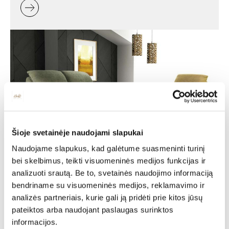
Šioje svetainėje naudojami slapukai
Naudojame slapukus, kad galėtume suasmeninti turinį
Minkšti baldai -
bei skelbimus, teikti visuomeninės medijos funkcijas ir
analizuoti srautą. Be to, svetainės naudojimo informaciją
jaukumas ir stilius jūsų
bendriname su visuomeninės medijos, reklamavimo ir
namuose
analizės partneriais, kurie gali ją pridėti prie kitos jūsų
pateiktos arba naudojant paslaugas surinktos
Minkšti baldai yra vienas svarbiausių interjero elementų,
informacijos.
kuris suteikia erdvei jaukumo, estetikos ir patogumo. Jie