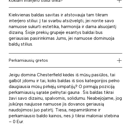
Kokiam interjero stiliui tinka?
Kiekvienas baldas savitas ir atstovauja tam tikram
interjero stiliui. Į tai svarbu atsižvelgti, jei norite savo
namuose sukurti estetika, harmonija ir darna alsuojantį
dizainą. Šioje prekių grupėje esantys baldai bus
geriausias pasirinkimas Jums, jei namuose dominuoja
baldų stilius.
Perkamiausių gretos
Jeigu domina Chesterfield kėdės iš mūsų pasiūlos, tai
galbūt įdomu ir tai, koks baldas iš šios kategorijos pelno
daugiausia mūsų pirkėjų simpatijų? O pirmąją poziciją
perkamiausių sąraše pelnytai gauna . Šis baldas tikrai
žavi savo dizainu, spalvomis, solidumu. Neabejojame, jog
įsikūręs naujuose namuose jis dovanos geriausią
naudojimosi juo patirtį. Tiesa, nepamirškime ir
perkamiausio baldo kainos, nes ji tikrai maloniai stebina
– 0 Eur.