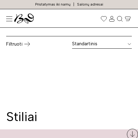
Pristatymas iki namų
Salonų adresai
Chesterfield kėdės
Prekių
paieška
Standartinis
Filtruoti
Stiliai