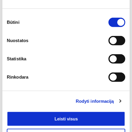
gali tapti pagrindiniu akcentu, subalansuoti kambario
proporcijas ar tiesiog sukurti vietą atsipalaidavimui.
Sutikimo
Būtini
pasirinkimas
Nuostatos
Statistika
Jei Jus domina funkcionalūs, patvarūs, puikiai atrodantys
bei, žinoma, aukštos kokybės baldai, tai Chesterfield
Rinkodara
kėdės tikrai verti dėmesio. Pasižvalgykite po asortimentą
ir neabejojame, jog atrasite tai, kas tobulai tiks Jūsų
namams. Puslapyje yra 1 prekių, besiskiriančių savo
charakteristika ir / ar išorės dizainu.
Rodyti informaciją
Kaina: nuo pigiausių iki brangiausių
Leisti visus
Ne paslaptis, jog pirkėjai turi skirtingą perkamąją galią: