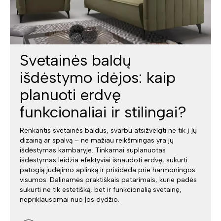
Svetainės baldų
išdėstymo idėjos: kaip
planuoti erdvę
funkcionaliai ir stilingai?
Renkantis svetainės baldus, svarbu atsižvelgti ne tik į jų
dizainą ar spalvą – ne mažiau reikšmingas yra jų
išdėstymas kambaryje. Tinkamai suplanuotas
išdėstymas leidžia efektyviai išnaudoti erdvę, sukurti
patogią judėjimo aplinką ir prisideda prie harmoningos
visumos. Dalinamės praktiškais patarimais, kurie padės
sukurti ne tik estetišką, bet ir funkcionalią svetainę,
nepriklausomai nuo jos dydžio.