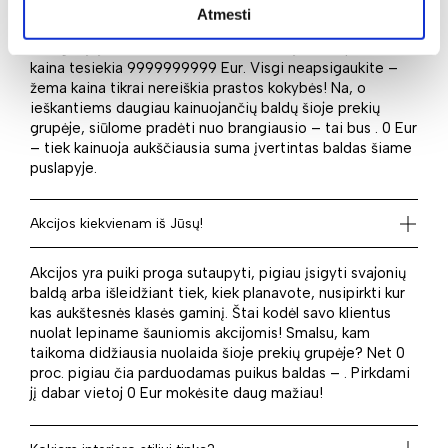
vieni tos pačios paskirties baldui gali išleisti daugiau, o
Atmesti
kiti nori pataupyti. Tad jei ieškote pigiausio baldo šioje
kategorijoje, tai bus . Mažiausiai kainuojančios prekės
kaina tesiekia 9999999999 Eur. Visgi neapsigaukite –
žema kaina tikrai nereiškia prastos kokybės! Na, o
ieškantiems daugiau kainuojančių baldų šioje prekių
grupėje, siūlome pradėti nuo brangiausio – tai bus . 0 Eur
– tiek kainuoja aukščiausia suma įvertintas baldas šiame
puslapyje.
Akcijos kiekvienam iš Jūsų!
Akcijos yra puiki proga sutaupyti, pigiau įsigyti svajonių
baldą arba išleidžiant tiek, kiek planavote, nusipirkti kur
kas aukštesnės klasės gaminį. Štai kodėl savo klientus
nuolat lepiname šauniomis akcijomis! Smalsu, kam
taikoma didžiausia nuolaida šioje prekių grupėje? Net 0
proc. pigiau čia parduodamas puikus baldas – . Pirkdami
jį dabar vietoj 0 Eur mokėsite daug mažiau!