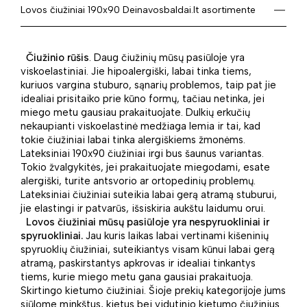
Lovos čiužiniai 190x90 Deinavosbaldai.lt asortimente
Čiužinio rūšis
. Daug čiužinių mūsų pasiūloje yra
viskoelastiniai. Jie hipoalergiški, labai tinka tiems,
kuriuos vargina stuburo, sąnarių problemos, taip pat jie
idealiai prisitaiko prie kūno formų, tačiau netinka, jei
miego metu gausiau prakaituojate. Dulkių erkučių
nekaupianti viskoelastinė medžiaga lemia ir tai, kad
tokie čiužiniai labai tinka alergiškiems žmonėms.
Lateksiniai 190x90 čiužiniai irgi bus šaunus variantas.
Tokio žvalgykitės, jei prakaituojate miegodami, esate
alergiški, turite antsvorio ar ortopedinių problemų.
Lateksiniai čiužiniai suteikia labai gerą atramą stuburui,
jie elastingi ir patvarūs, išsiskiria aukštu laidumu orui.
Lovos čiužiniai mūsų pasiūloje yra
nespyruokliniai ir
spyruokliniai.
Jau kuris laikas labai vertinami kišeninių
spyruoklių čiužiniai, suteikiantys visam kūnui labai gerą
atramą, paskirstantys apkrovas ir idealiai tinkantys
tiems, kurie miego metu gana gausiai prakaituoja.
Skirtingo kietumo čiužiniai. Šioje prekių kategorijoje jums
siūlome minkštus, kietus bei vidutinio kietumo čiužinius.