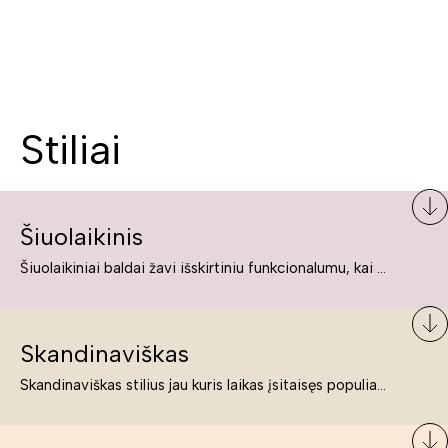
Stiliai
Šiuolaikinis
Šiuolaikiniai baldai žavi išskirtiniu funkcionalumu, kai kurie jų pelnytai net pavadinami meno kūriniais, nes jie tikrai yra išskirtiniai, originalūs ir puikiai atliepiantys į šiuolaikinių žmonių poreikius bei gyvenimo būdo ypatumus.
Skandinaviškas
Skandinaviškas stilius jau kuris laikas įsitaisęs populiariausiųjų sąraše. Namai, butai labai dažnai įrengiami remiantis būtent šio stiliaus ypatumais. Dėl švelnių spalvų, praktiškumo ir estetikos jis masina tuos, kurie neabejingi šviesiem ar neutralių spalvų koloritui, paprastumui, funkcionalumui, natūralumui ir stilingai estetikai. Platų skandinaviškų baldų spektrą rasite „Deinavos baldų“ asortimente.