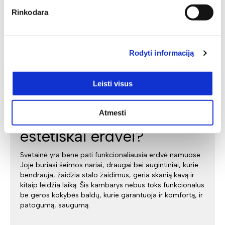
Rinkodara
Rodyti informaciją
Leisti visus
Svetainės baldai: ko reikia
Atmesti
funkcionaliai bei
estetiškai erdvei?
Svetainė yra bene pati funkcionaliausia erdvė namuose.
Joje buriasi šeimos nariai, draugai bei augintiniai, kurie
bendrauja, žaidžia stalo žaidimus, geria skanią kavą ir
kitaip leidžia laiką. Šis kambarys nebus toks funkcionalus
be geros kokybės baldų, kurie garantuoja ir komfortą, ir
patogumą, saugumą.