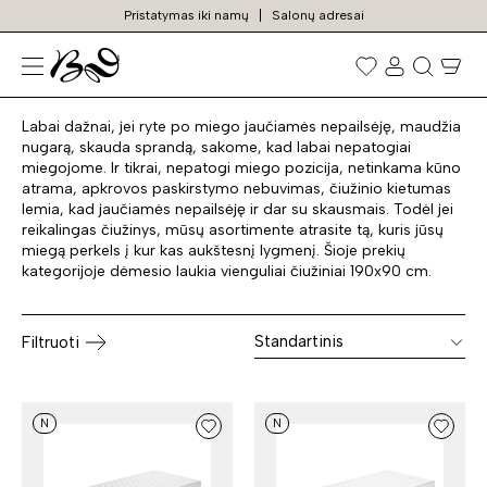
Pristatymas iki namų
Salonų adresai
Čiužiniai 190x90
Prekių
paieška
Labai dažnai, jei ryte po miego jaučiamės nepailsėję, maudžia
nugarą, skauda sprandą, sakome, kad labai nepatogiai
miegojome. Ir tikrai, nepatogi miego pozicija, netinkama kūno
atrama, apkrovos paskirstymo nebuvimas, čiužinio kietumas
lemia, kad jaučiamės nepailsėję ir dar su skausmais. Todėl jei
reikalingas čiužinys, mūsų asortimente atrasite tą, kuris jūsų
miegą perkels į kur kas aukštesnį lygmenį. Šioje prekių
kategorijoje dėmesio laukia vienguliai čiužiniai 190x90 cm.
Standartinis
Filtruoti
N
N