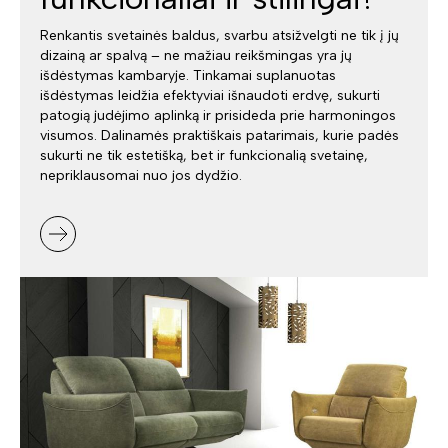
Renkantis svetainės baldus, svarbu atsižvelgti ne tik į jų
dizainą ar spalvą – ne mažiau reikšmingas yra jų
išdėstymas kambaryje. Tinkamai suplanuotas
išdėstymas leidžia efektyviai išnaudoti erdvę, sukurti
patogią judėjimo aplinką ir prisideda prie harmoningos
visumos. Dalinamės praktiškais patarimais, kurie padės
sukurti ne tik estetišką, bet ir funkcionalią svetainę,
nepriklausomai nuo jos dydžio.