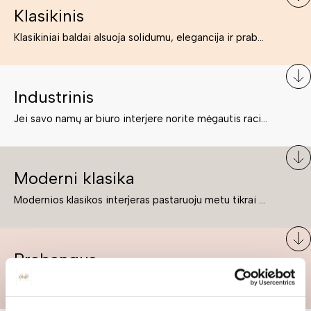
Klasikinis
Klasikiniai baldai alsuoja solidumu, elegancija ir prabanga. Paprastai jie būna masyvūs, kuria didybės įspūdį. Neabejotinai jie bus geriausias pasirinkimas estetiškam ir rafinuotam klasikiniam namų interjerui. Kartais klasikiniai baldai traktuojami kaip senoviniai, bet tai ne tiesa – klasika yra stilius, neišsemiama elegancija ir rafinuotumas.
Industrinis
Jei savo namų ar biuro interjere norite mėgautis racionaliai išnaudotomis erdvėmis, funkcionalumu ir esate neabejingi tamsesniam koloritui bei praktiškiems sprendimams, tuomet industrinis stilius bus būtent tai, ko Jums reikia. O industrinio stiliaus baldus išsirinksite mūsų asortimente.
Moderni klasika
Modernios klasikos interjeras pastaruoju metu tikrai yra „ant bangos“. Tie, kurie nenori pernelyg nutolti nuo klasikos, bet drauge žavisi šiuolaikiškais sprendimais, su malonumu savo namuose kuria klasikos ir modernaus interjero tandemą – elegantišką, subtilų ir žavingą.
Prabangus
Jei esate prabangos gerbėjas ir būtent tokį stilių kuriate savo namuose ar biure, tuomet solidūs, prabangūs baldai nepriekaištingai įsilies į Jūsų kuriamą interjerą.