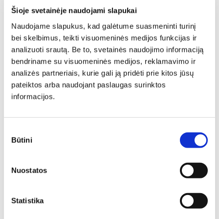
Šioje svetainėje naudojami slapukai
Visi stiliai
Naudojame slapukus, kad galėtume suasmeninti turinį
bei skelbimus, teikti visuomeninės medijos funkcijas ir
analizuoti srautą. Be to, svetainės naudojimo informaciją
bendriname su visuomeninės medijos, reklamavimo ir
Kaip susikurti savo
analizės partneriais, kurie gali ją pridėti prie kitos jūsų
pateiktos arba naudojant paslaugas surinktos
svajonių interjerą?
informacijos.
Nėra nieko geriau, kaip grįžti po darbo į savo svajonių
Sutikimo
namus - kur kekvienas baldas ne tik gražus, bet ir idealiai
Būtini
pasirinkimas
atitinkantis Jūsų poreikius. Deinavos baldų specialistai
konsultanatai paruošė keletą patarimų padėsiančių Jums
lengviau ir geriau rasti Jūsų poreikius atitinkačius baldus.
Nuostatos
Statistika