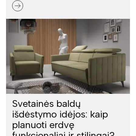
Svetainės baldų
išdėstymo idėjos: kaip
planuoti erdvę
funkcionaliai ir stilingai?