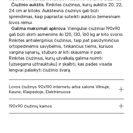
Čiužinio aukštis
. Rinkitės čiužinius, kurių aukštis 20, 22,
24 cm ar kitoks. Aukštesnis čiužinys gali būti
sprendimas, kaip paprastai suteikti aukščio žemesniam
lovos rėmui.
Galima maksimali apkrova
. Vienguliai čiužiniai 190x90
gali būti skirti asmenims iki 120, 130, 160 kg ar kito svorio.
Rinkitės antialerginius čiužinius, taip pat pasižyminčius
ortopedinėmis savybėmis, tinkančius tiems, kuriuos
vargina sąnarių, stuburo ar kiti skausmai ir pan.
Rinkitės čiužinius, kurių užvalkalą galima nuimti
(užsegama užtrauktuku) ir skalbti, kas padės visada
lengvai palaikyti čiužinio švarą.
Lovos čiužinys 90x190 internetu arba salone Vilniuje,
Kaune, Klaipėdoje, Elektrėnuose
190x90 čiužinių kainos