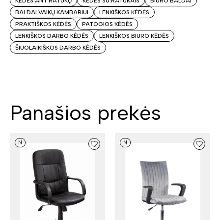
KĖDĖS ANT RATUKŲ
KĖDĖS SU RATUKAIS
BIURO BALDAI
BALDAI VAIKŲ KAMBARIUI
LENKIŠKOS KĖDĖS
PRAKTIŠKOS KĖDĖS
PATOGIOS KĖDĖS
LENKIŠKOS DARBO KĖDĖS
LENKIŠKOS BIURO KĖDĖS
ŠIUOLAIKIŠKOS DARBO KĖDĖS
Panašios prekės
N
N