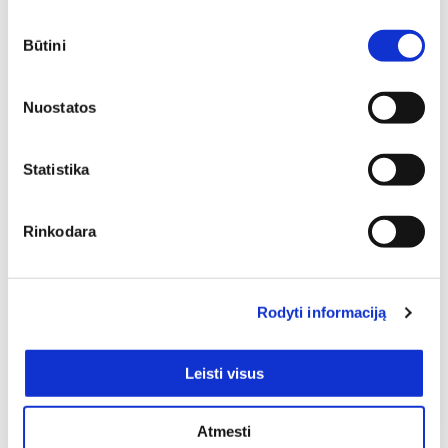
Sutikimo
Būtini
pasirinkimas
Nuostatos
Statistika
Rinkodara
SIŲSTI
Rodyti informaciją
Pristatymas
Leisti visus
Atmesti