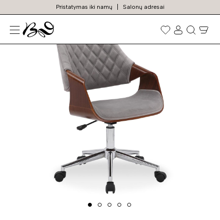
Pristatymas iki namų
Salonų adresai
N
Prekių
paieška