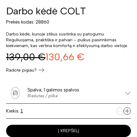
Darbo kėdė COLT
Prekės kodas: 28860
Darbo kėdė, kurioje stilius susitinka su patogumu.
Reguliuojama, praktiška ir patvari – puikus pasirinkimas
kiekvienam, kas vertina komfortą ir efektyvumą darbo vietoje.
139,00
€
130,66
€
Radote pigiau?
Spalva, 1 galimos spalvos
Riešutas / pilka
Kiekis:
Į KREPŠELĮ