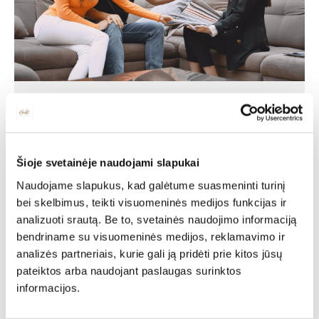
Individuali
specialisto
Šioje svetainėje naudojami slapukai
Naudojame slapukus, kad galėtume suasmeninti turinį
konsultacija
bei skelbimus, teikti visuomeninės medijos funkcijas ir
analizuoti srautą. Be to, svetainės naudojimo informaciją
bendriname su visuomeninės medijos, reklamavimo ir
Deinavos baldų specialistai puikiai išmanantys ir
pasiruošę Jums padėti susikurti savo svajonių interjerą!
analizės partneriais, kurie gali ją pridėti prie kitos jūsų
Padėsim parengti planus iš išmatavimus geriausiam
pateiktos arba naudojant paslaugas surinktos
rezultatui pasiekti.
informacijos.