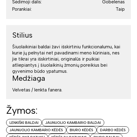
Sėdimoji dalis:
Gobelenas
Porankiai:
Taip
Stilius
Šiuolaikiniai baldai žavi išskirtiniu funkcionalumu, kai
kurie jų pelnytai net pavadinami meno kūriniais, nes
jie tikrai yra išskirtiniai, originalūs ir puikiai
atliepiantys į šiuolaikinių žmonių poreikius bei
gyvenimo būdo ypatumus.
Medžiaga
Velvetas / lenkta fanera.
Žymos:
LENKIŠKI BALDAI
JAUNUOLIO KAMBARIO BALDAI
JAUNUOLIO KAMBARIO KĖDĖS
BIURO KĖDĖS
DARBO KĖDĖS