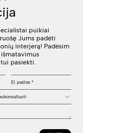
ija
cialistai puikiai
iruošę Jums padėti
jonių interjerą! Padėsim
š išmatavimus
tui pasiekti.