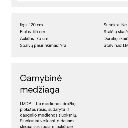
Ilgis:
120 cm
Surinkta:
Ne
Plotis:
55 cm
Stalčių skaič
Aukštis:
75 cm
Durelių skai
Spalvų pasirinkimas:
Yra
Stalviršis:
L
Gamybinė
medžiaga
LMDP - tai medienos drožlių
plokštės rūšis, sudaryta iš
daugelio medienos sluoksnių.
Sluoksniai veikiant dideliam
slėgiui suklijuojami aukštoje