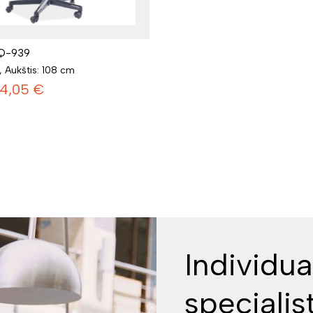
 Q-939
, Aukštis: 108 cm
4,05
€
Individua
specialis