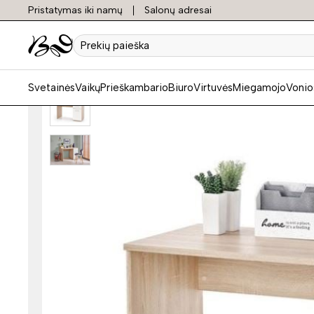
Pristatymas iki namų
Salonų adresai
Prekių
paieška
Svetainės
Vaikų
Prieškambario
Biuro
Virtuvės
Miegamojo
Vonio