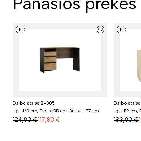
Panašios prekės
N
N
Darbo stalas B-005
Darbo stala
Ilgis: 120 cm, Plotis: 55 cm, Aukštis: 77 cm
Ilgis: 119 cm,
124,00
€
117,80
€
183,00
€