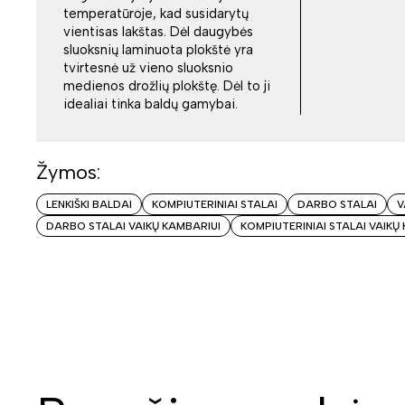
temperatūroje, kad susidarytų
vientisas lakštas. Dėl daugybės
sluoksnių laminuota plokštė yra
tvirtesnė už vieno sluoksnio
medienos drožlių plokštę. Dėl to ji
idealiai tinka baldų gamybai.
Žymos:
LENKIŠKI BALDAI
KOMPIUTERINIAI STALAI
DARBO STALAI
V
DARBO STALAI VAIKŲ KAMBARIUI
KOMPIUTERINIAI STALAI VAIKŲ