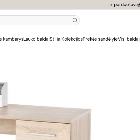
e-parduotuve@
N
s kambarys
Lauko baldai
Stiliai
Kolekcijos
Prekės sandėlyje
Visi baldai