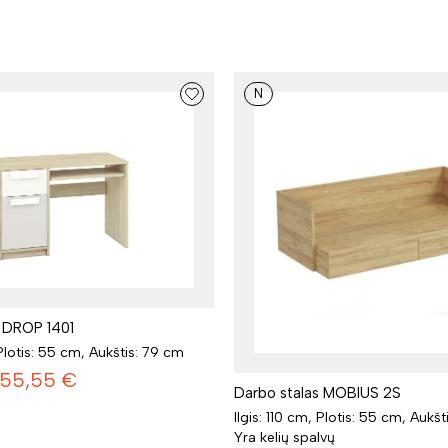
N
s DROP 1401
 Plotis: 55 cm, Aukštis: 79 cm
155,55
€
Darbo stalas MOBIUS 2S
Ilgis: 110 cm, Plotis: 55 cm, Aukš
Yra kelių spalvų