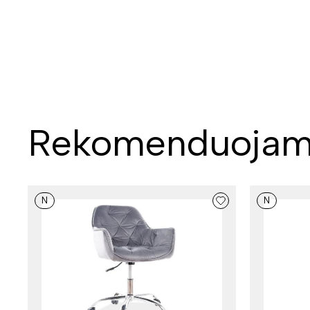
Rekomenduojam
N
N