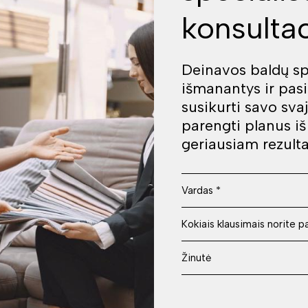
konsultac
Deinavos baldų spe
išmanantys ir pas
susikurti savo sva
parengti planus i
geriausiam rezulta