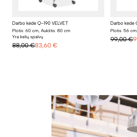
Darbo kėdė Q-190 VELVET
Darbo kėdė
Plotis: 60 cm, Aukštis: 80 cm
Plotis: 56 cm
Yra kelių spalvų
99,00
€
9
88,00
€
83,60
€