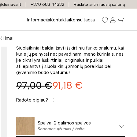
deinava.lt
+370 683 44332
Raskite artimiausią saloną
Darbo stalas LIMA B-1
Informacija
Kontaktai
Konsultacija
Prekės kodas: 28772
Kilimai
Šiuolaikiniai baldai žavi išskirtiniu funkcionalumu, kai
kurie jų pelnytai net pavadinami meno kūriniais, nes
jie tikrai yra išskirtiniai, originalūs ir puikiai
atliepiantys į šiuolaikinių žmonių poreikius bei
gyvenimo būdo ypatumus.
97,00
€
91,18
€
Radote pigiau?
Spalva, 2 galimos spalvos
Sonomos ąžuolas / balta