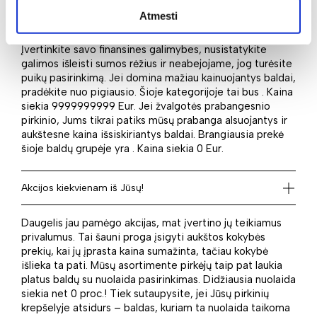
Atmesti
Didelė baldų įvairovė mums leidžia kiekvienam iš Jūsų
siūlyti ir platų kainų diapazoną: nuo pigių iki brangių.
Įvertinkite savo finansines galimybes, nusistatykite
galimos išleisti sumos rėžius ir neabejojame, jog turėsite
puikų pasirinkimą. Jei domina mažiau kainuojantys baldai,
pradėkite nuo pigiausio. Šioje kategorijoje tai bus . Kaina
siekia 9999999999 Eur. Jei žvalgotės prabangesnio
pirkinio, Jums tikrai patiks mūsų prabanga alsuojantys ir
aukštesne kaina išsiskiriantys baldai. Brangiausia prekė
šioje baldų grupėje yra . Kaina siekia 0 Eur.
Akcijos kiekvienam iš Jūsų!
Daugelis jau pamėgo akcijas, mat įvertino jų teikiamus
privalumus. Tai šauni proga įsigyti aukštos kokybės
prekių, kai jų įprasta kaina sumažinta, tačiau kokybė
išlieka ta pati. Mūsų asortimente pirkėjų taip pat laukia
platus baldų su nuolaida pasirinkimas. Didžiausia nuolaida
siekia net 0 proc.! Tiek sutaupysite, jei Jūsų pirkinių
krepšelyje atsidurs – baldas, kuriam ta nuolaida taikoma