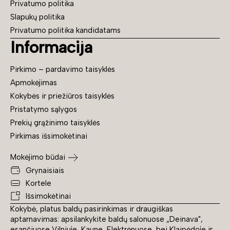
Privatumo politika
Slapukų politika
Privatumo politika kandidatams
Informacija
Pirkimo – pardavimo taisyklės
Apmokėjimas
Kokybės ir priežiūros taisyklės
Pristatymo sąlygos
Prekių grąžinimo taisyklės
Pirkimas išsimokėtinai
Mokėjimo būdai
Grynaisiais
Kortele
Išsimokėtinai
Kokybė, platus baldų pasirinkimas ir draugiškas
aptarnavimas: apsilankykite baldų salonuose „Deinava",
esančiuose Vilniuje, Kaune, Elektrėnuose, bei Klaipėdoje ir