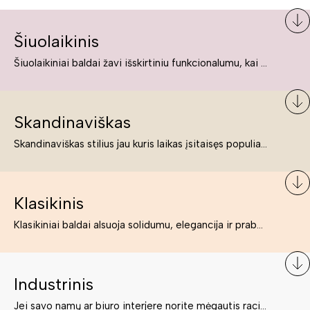
Šiuolaikinis
Šiuolaikiniai baldai žavi išskirtiniu funkcionalumu, kai kurie jų pelnytai net pavadinami meno kūriniais, nes jie tikrai yra išskirtiniai, originalūs ir puikiai atliepiantys į šiuolaikinių žmonių poreikius bei gyvenimo būdo ypatumus.
Skandinaviškas
Skandinaviškas stilius jau kuris laikas įsitaisęs populiariausiųjų sąraše. Namai, butai labai dažnai įrengiami remiantis būtent šio stiliaus ypatumais. Dėl švelnių spalvų, praktiškumo ir estetikos jis masina tuos, kurie neabejingi šviesiem ar neutralių spalvų koloritui, paprastumui, funkcionalumui, natūralumui ir stilingai estetikai. Platų skandinaviškų baldų spektrą rasite „Deinavos baldų“ asortimente.
Klasikinis
Klasikiniai baldai alsuoja solidumu, elegancija ir prabanga. Paprastai jie būna masyvūs, kuria didybės įspūdį. Neabejotinai jie bus geriausias pasirinkimas estetiškam ir rafinuotam klasikiniam namų interjerui. Kartais klasikiniai baldai traktuojami kaip senoviniai, bet tai ne tiesa – klasika yra stilius, neišsemiama elegancija ir rafinuotumas.
Industrinis
Jei savo namų ar biuro interjere norite mėgautis racionaliai išnaudotomis erdvėmis, funkcionalumu ir esate neabejingi tamsesniam koloritui bei praktiškiems sprendimams, tuomet industrinis stilius bus būtent tai, ko Jums reikia. O industrinio stiliaus baldus išsirinksite mūsų asortimente.