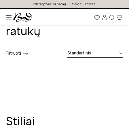
Pristatymas iki namų
Salonų adresai
Drabužiu kabykla ant
Prekių
paieška
ratukų
Standartinis
Filtruoti
Stiliai