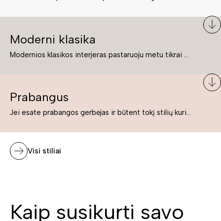
Moderni klasika
Modernios klasikos interjeras pastaruoju metu tikrai yra „ant bangos“. Tie, kurie nenori pernelyg nutolti nuo klasikos, bet drauge žavisi šiuolaikiškais sprendimais, su malonumu savo namuose kuria klasikos ir modernaus interjero tandemą – elegantišką, subtilų ir žavingą.
Prabangus
Jei esate prabangos gerbėjas ir būtent tokį stilių kuriate savo namuose ar biure, tuomet solidūs, prabangūs baldai nepriekaištingai įsilies į Jūsų kuriamą interjerą.
Visi stiliai
Kaip susikurti savo