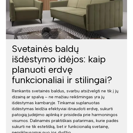
Svetainės baldų
išdėstymo idėjos: kaip
planuoti erdvę
funkcionaliai ir stilingai?
Renkantis svetainės baldus, svarbu atsižvelgti ne tik į jų
dizainą ar spalvą – ne mažiau reikšmingas yra jų
išdėstymas kambaryje. Tinkamai suplanuotas
išdėstymas leidžia efektyviai išnaudoti erdvę, sukurti
patogią judėjimo aplinką ir prisideda prie harmoningos
visumos. Dalinamės praktiškais patarimais, kurie padės
sukurti ne tik estetišką, bet ir funkcionalią svetainę,
nepriklausomai nuo jos dydžio.