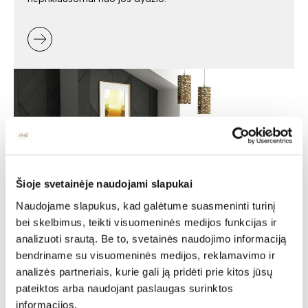
Šioje svetainėje naudojami slapukai
Naudojame slapukus, kad galėtume suasmeninti turinį
bei skelbimus, teikti visuomeninės medijos funkcijas ir
analizuoti srautą. Be to, svetainės naudojimo informaciją
Minkšti baldai -
bendriname su visuomeninės medijos, reklamavimo ir
jaukumas ir stilius jūsų
analizės partneriais, kurie gali ją pridėti prie kitos jūsų
pateiktos arba naudojant paslaugas surinktos
namuose
informacijos.