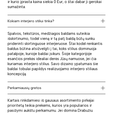
ir kurio įprasta kaina siekia 0 Eur, o štai dabar ji gerokai
sumažinta.
Kokiam interjero stiliui tinka?
Spalvos, tekstūros, medžiagos baldams suteikia
išskirtinumo, todėl vieną ir tą patį baldą būtų sunku
priderinti skirtinguose interjeruose. Štai kodėl renkantis
baldus būtina atsižvelgti į tai, koks stilius dominuoja
patalpoje, kurioje baldai įsikurs. Šioje kategorijoje
esančios prekės idealiai derės Jūsų namuose, jei čia
kuriamas interjero stilius. Savo dizaino ypatumais šie
baldai tobulai papildys realizuojamo interjero stiliaus
koncepciją.
Perkamiausių gretos
Kartais rinkdamiesi iš gausaus asortimento pirkėjai
prioritetą teikia prekėms, kurios yra populiarios ir
pasižymi aukštu perkamumu. Jei domina Drabužiu