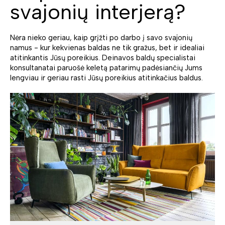
svajonių interjerą?
Nėra nieko geriau, kaip grįžti po darbo į savo svajonių
namus - kur kekvienas baldas ne tik gražus, bet ir idealiai
atitinkantis Jūsų poreikius. Deinavos baldų specialistai
konsultanatai paruošė keletą patarimų padėsiančių Jums
lengviau ir geriau rasti Jūsų poreikius atitinkačius baldus.