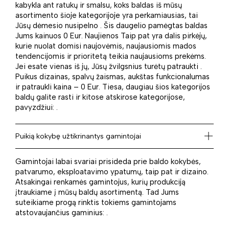
kabykla ant ratukų ir smalsu, koks baldas iš mūsų
asortimento šioje kategorijoje yra perkamiausias, tai
Jūsų dėmesio nusipelno . Šis daugelio pamėgtas baldas
Jums kainuos 0 Eur. Naujienos Taip pat yra dalis pirkėjų,
kurie nuolat domisi naujovėmis, naujausiomis mados
tendencijomis ir prioritetą teikia naujausioms prekėms.
Jei esate vienas iš jų, Jūsų žvilgsnius turėtų patraukti .
Puikus dizainas, spalvų žaismas, aukštas funkcionalumas
ir patraukli kaina – 0 Eur. Tiesa, daugiau šios kategorijos
baldų galite rasti ir kitose atskirose kategorijose,
pavyzdžiui: .
Puikią kokybę užtikrinantys gamintojai
Gamintojai labai svariai prisideda prie baldo kokybės,
patvarumo, eksploatavimo ypatumų, taip pat ir dizaino.
Atsakingai renkamės gamintojus, kurių produkciją
įtraukiame į mūsų baldų asortimentą. Tad Jums
suteikiame progą rinktis tokiems gamintojams
atstovaujančius gaminius: .