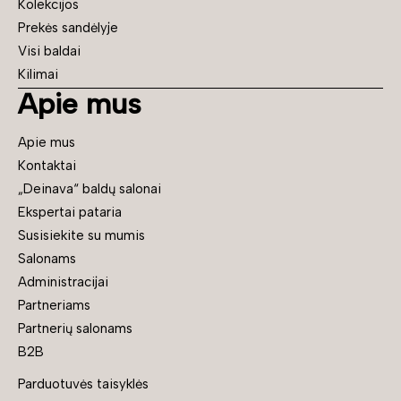
Kolekcijos
Prekės sandėlyje
Visi baldai
Kilimai
Apie mus
Apie mus
Kontaktai
„Deinava“ baldų salonai
Ekspertai pataria
Susisiekite su mumis
Salonams
Administracijai
Partneriams
Partnerių salonams
B2B
Parduotuvės taisyklės