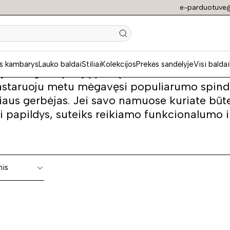
e-parduotuve@
 kolekcija GENUA
s kambarys
Lauko baldai
Stiliai
Kolekcijos
Prekės sandėlyje
Visi baldai
oja daug simpatijų pelnęs skandinaviškas stil
, pastaruoju metu mėgavęsi populiarumo spindu
iaus gerbėjas. Jei savo namuose kuriate būt
ai papildys, suteiks reikiamo funkcionalumo i
nis