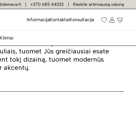
deinava.lt
+370 683 44332
Raskite artimiausią saloną
Informacija
Kontaktai
Konsultacija
Kilimai
ius, su senove siejamas vintažinis, rustic
liais, tuomet Jūs greičiausiai esate
ent tokį dizainą, tuomet modernūs
r akcentų.