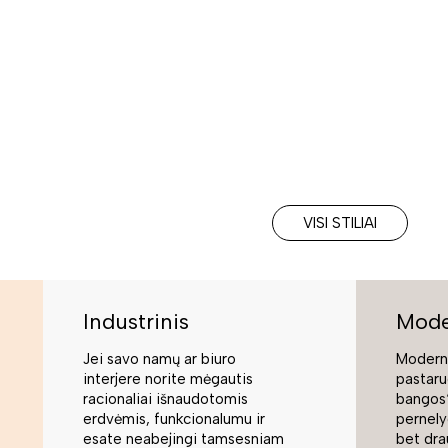
VISI STILIAI
Industrinis
Mode
Jei savo namų ar biuro
Moderni
interjere norite mėgautis
pastaru
racionaliai išnaudotomis
bangos“
erdvėmis, funkcionalumu ir
pernely
esate neabejingi tamsesniam
bet dra