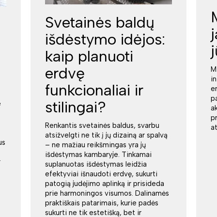
Svetainės baldų
išdėstymo idėjos:
kaip planuoti
erdvę
M
i
funkcionaliai ir
e
p
stilingai?
e
a
p
Renkantis svetainės baldus, svarbu
a
atsižvelgti ne tik į jų dizainą ar spalvą
us
– ne mažiau reikšmingas yra jų
išdėstymas kambaryje. Tinkamai
r
suplanuotas išdėstymas leidžia
efektyviai išnaudoti erdvę, sukurti
patogią judėjimo aplinką ir prisideda
prie harmoningos visumos. Dalinamės
praktiškais patarimais, kurie padės
sukurti ne tik estetišką, bet ir