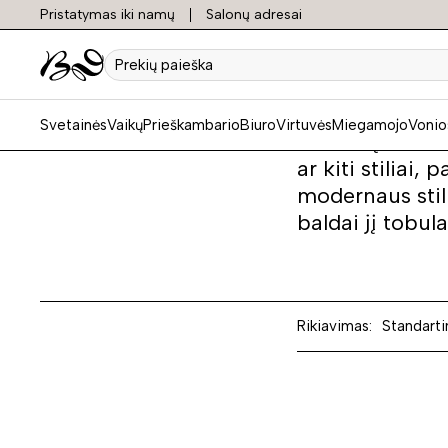
Pristatymas iki namų
Salonų adresai
Baldų
Prekių
paieška
Svetainės
Vaikų
Prieškambario
Biuro
Virtuvės
Miegamojo
Vonio
Jei Jūsų nevili
ar kiti stiliai
modernaus stil
baldai jį tobul
Rikiavimas:
Standarti