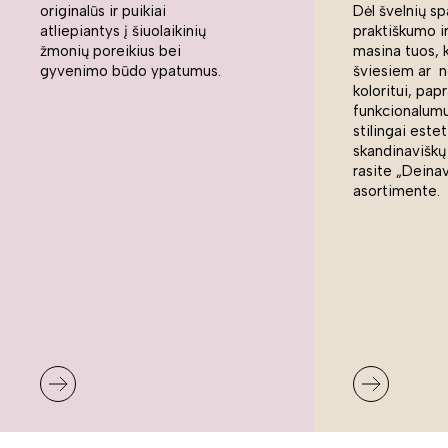
originalūs ir puikiai
Dėl švelnių sp
atliepiantys į šiuolaikinių
praktiškumo ir
žmonių poreikius bei
masina tuos, 
gyvenimo būdo ypatumus.
šviesiem ar n
koloritui, pap
funkcionalumui
stilingai estet
skandinaviškų
rasite „Deina
asortimente.