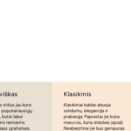
viškas
Klasikinis
 stilius jau kuris
Klasikiniai baldai alsuoja
s populiariausiųjų
solidumu, elegancija ir
 butai labai
prabanga. Paprastai jie būna
ami remiantis
masyvūs, kuria didybės įspūdį.
liaus ypatumais.
Neabejotinai jie bus geriausias