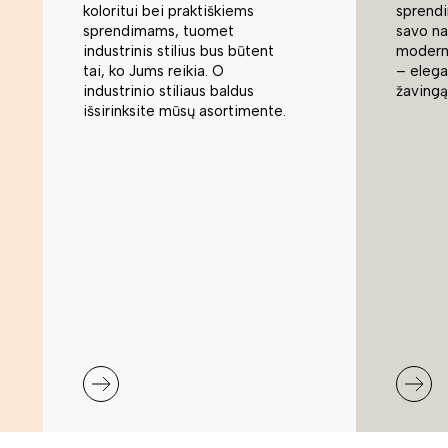
koloritui bei praktiškiems
sprend
sprendimams, tuomet
savo na
industrinis stilius bus būtent
modern
tai, ko Jums reikia. O
– elegan
industrinio stiliaus baldus
žavingą
išsirinksite mūsų asortimente.