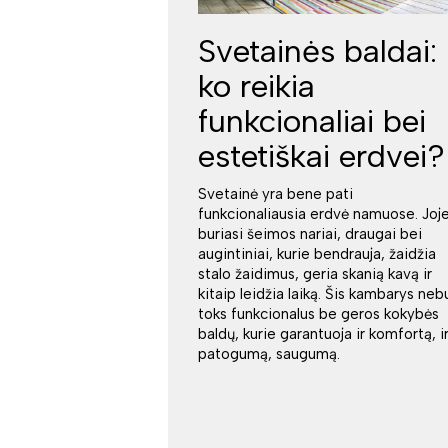
Svetainės baldai:
ko reikia
funkcionaliai bei
estetiškai erdvei?
Svetainė yra bene pati
funkcionaliausia erdvė namuose. Joj
buriasi šeimos nariai, draugai bei
augintiniai, kurie bendrauja, žaidžia
stalo žaidimus, geria skanią kavą ir
kitaip leidžia laiką. Šis kambarys neb
toks funkcionalus be geros kokybės
baldų, kurie garantuoja ir komfortą, i
patogumą, saugumą.