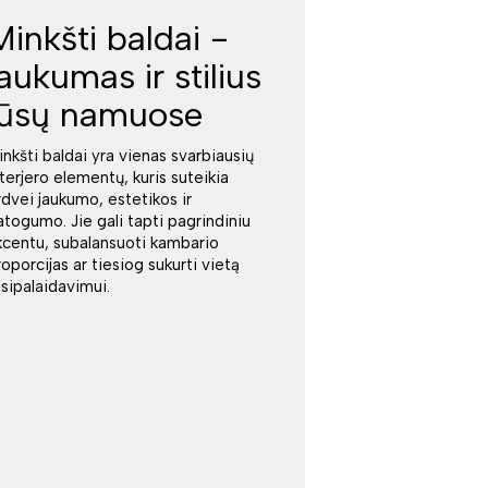
Minkšti baldai -
jaukumas ir stilius
jūsų namuose
inkšti baldai yra vienas svarbiausių
nterjero elementų, kuris suteikia
rdvei jaukumo, estetikos ir
atogumo. Jie gali tapti pagrindiniu
kcentu, subalansuoti kambario
roporcijas ar tiesiog sukurti vietą
tsipalaidavimui.