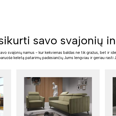
sikurti savo svajonių in
savo svajonių namus - kur kekvienas baldas ne tik gražus, bet ir ide
paruošė keletą patarimų padėsiančių Jums lengviau ir geriau rasti J