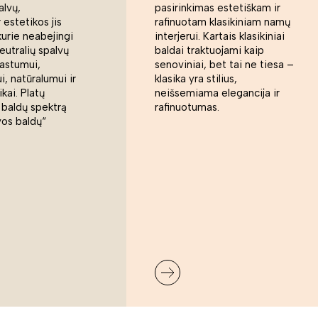
alvų,
pasirinkimas estetiškam ir
 estetikos jis
rafinuotam klasikiniam namų
kurie neabejingi
interjerui. Kartais klasikiniai
eutralių spalvų
baldai traktuojami kaip
rastumui,
senoviniai, bet tai ne tiesa –
, natūralumui ir
klasika yra stilius,
ikai. Platų
neišsemiama elegancija ir
 baldų spektrą
rafinuotumas.
vos baldų“