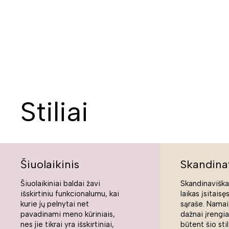
Stiliai
Šiuolaikinis
Skandina
Šiuolaikiniai baldai žavi
Skandinaviškas
išskirtiniu funkcionalumu, kai
laikas įsitaisę
kurie jų pelnytai net
sąraše. Namai,
pavadinami meno kūriniais,
dažnai įrengi
nes jie tikrai yra išskirtiniai,
būtent šio sti