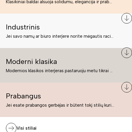
Klasikiniai baldai alsuoja solidumu, elegancija ir prabanga. Paprastai jie būna masyvūs, kuria didybės įspūdį. Neabejotinai jie bus geriausias pasirinkimas estetiškam ir rafinuotam klasikiniam namų interjerui. Kartais klasikiniai baldai traktuojami kaip senoviniai, bet tai ne tiesa – klasika yra stilius, neišsemiama elegancija ir rafinuotumas.
Industrinis
Jei savo namų ar biuro interjere norite mėgautis racionaliai išnaudotomis erdvėmis, funkcionalumu ir esate neabejingi tamsesniam koloritui bei praktiškiems sprendimams, tuomet industrinis stilius bus būtent tai, ko Jums reikia. O industrinio stiliaus baldus išsirinksite mūsų asortimente.
Moderni klasika
Modernios klasikos interjeras pastaruoju metu tikrai yra „ant bangos“. Tie, kurie nenori pernelyg nutolti nuo klasikos, bet drauge žavisi šiuolaikiškais sprendimais, su malonumu savo namuose kuria klasikos ir modernaus interjero tandemą – elegantišką, subtilų ir žavingą.
Prabangus
Jei esate prabangos gerbėjas ir būtent tokį stilių kuriate savo namuose ar biure, tuomet solidūs, prabangūs baldai nepriekaištingai įsilies į Jūsų kuriamą interjerą.
Visi stiliai