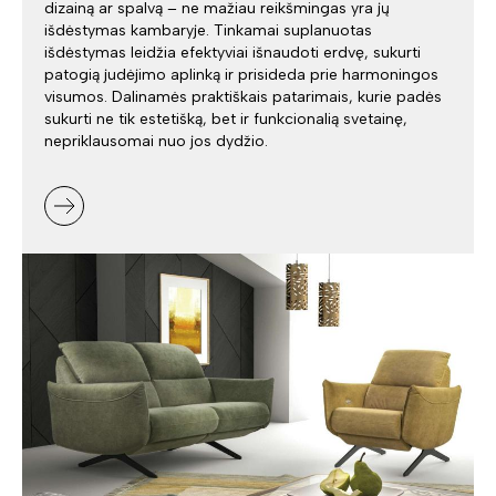
dizainą ar spalvą – ne mažiau reikšmingas yra jų
išdėstymas kambaryje. Tinkamai suplanuotas
išdėstymas leidžia efektyviai išnaudoti erdvę, sukurti
patogią judėjimo aplinką ir prisideda prie harmoningos
visumos. Dalinamės praktiškais patarimais, kurie padės
sukurti ne tik estetišką, bet ir funkcionalią svetainę,
nepriklausomai nuo jos dydžio.