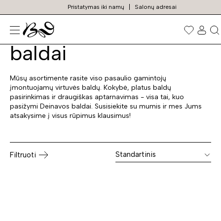
Pristatymas iki namų
Salonų adresai
Įmontuojami virtuvės
Prekių
paieška
baldai
Mūsų asortimente rasite viso pasaulio gamintojų
įmontuojamų virtuvės baldų. Kokybė, platus baldų
pasirinkimas ir draugiškas aptarnavimas - visa tai, kuo
pasižymi Deinavos baldai. Susisiekite su mumis ir mes Jums
atsakysime į visus rūpimus klausimus!
Standartinis
Filtruoti