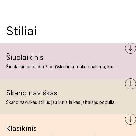
Stiliai
Šiuolaikinis
Šiuolaikiniai baldai žavi išskirtiniu funkcionalumu, kai kurie jų pelnytai net pavadinami meno kūriniais, nes jie tikrai yra išskirtiniai, originalūs ir puikiai atliepiantys į šiuolaikinių žmonių poreikius bei gyvenimo būdo ypatumus.
Skandinaviškas
Skandinaviškas stilius jau kuris laikas įsitaisęs populiariausiųjų sąraše. Namai, butai labai dažnai įrengiami remiantis būtent šio stiliaus ypatumais. Dėl švelnių spalvų, praktiškumo ir estetikos jis masina tuos, kurie neabejingi šviesiem ar neutralių spalvų koloritui, paprastumui, funkcionalumui, natūralumui ir stilingai estetikai. Platų skandinaviškų baldų spektrą rasite „Deinavos baldų“ asortimente.
Klasikinis