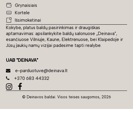
Grynaisiais
Kortele
Išsimokėtinai
Kokybė, platus baldų pasirinkimas ir draugiškas
aptarnavimas: apsilankykite baldų salonuose „Deinava",
esančiuose Vilniuje, Kaune, Elektrėnuose, bei Klaipėdoje ir
Jūsų jaukių namų vizijai padėsime tapti realybe.
UAB "DEINAVA"
e-parduotuve@deinava.lt
+370 683 44332
© Deinavos baldai. Visos teisės saugomos, 2026