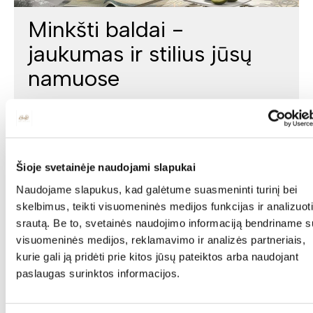
Minkšti baldai -
jaukumas ir stilius jūsų
namuose
Minkšti baldai yra vienas svarbiausių interjero elementų,
kuris suteikia erdvei jaukumo, estetikos ir patogumo. Jie
gali tapti pagrindiniu akcentu, subalansuoti kambario
proporcijas ar tiesiog sukurti vietą atsipalaidavimui.
Šioje svetainėje naudojami slapukai
Naudojame slapukus, kad galėtume suasmeninti turinį bei
skelbimus, teikti visuomeninės medijos funkcijas ir analizuoti
srautą. Be to, svetainės naudojimo informaciją bendriname s
visuomeninės medijos, reklamavimo ir analizės partneriais,
kurie gali ją pridėti prie kitos jūsų pateiktos arba naudojant
paslaugas surinktos informacijos.
Namai be baldų sunkiai įsivaizduojami, tad natūralu, kad
stengiamės pirkti kokybiškus, funkcionalius baldus,
užtikrinančius ne tik interjero patrauklumą, bet ir