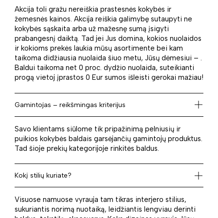
Akcija toli gražu nereiškia prastesnės kokybės ir
žemesnės kainos. Akcija reiškia galimybę sutaupyti ne
kokybės sąskaita arba už mažesnę sumą įsigyti
prabangesnį daiktą. Tad jei Jus domina, kokios nuolaidos
ir kokioms prekės laukia mūsų asortimente bei kam
taikoma didžiausia nuolaida šiuo metu, Jūsų dėmesiui – .
Baldui taikoma net 0 proc. dydžio nuolaida, suteikianti
progą vietoj įprastos 0 Eur sumos išleisti gerokai mažiau!
Gamintojas – reikšmingas kriterijus
Savo klientams siūlome tik pripažinimą pelniusių ir
puikios kokybės baldais garsėjančių gamintojų produktus.
Tad šioje prekių kategorijoje rinkitės baldus.
Kokį stilių kuriate?
Visuose namuose vyrauja tam tikras interjero stilius,
sukuriantis norimą nuotaiką, leidžiantis lengviau derinti