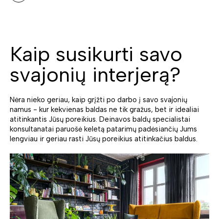
Kaip susikurti savo
svajonių interjerą?
Nėra nieko geriau, kaip grįžti po darbo į savo svajonių
namus - kur kekvienas baldas ne tik gražus, bet ir idealiai
atitinkantis Jūsų poreikius. Deinavos baldų specialistai
konsultanatai paruošė keletą patarimų padėsiančių Jums
lengviau ir geriau rasti Jūsų poreikius atitinkačius baldus.