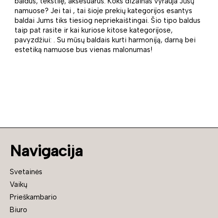
baldus, tekstilę, aksesuarus. Koks dizainas vyrauja Jūsų
namuose? Jei tai , tai šioje prekių kategorijos esantys
baldai Jums tiks tiesiog nepriekaištingai. Šio tipo baldus
taip pat rasite ir kai kuriose kitose kategorijose,
pavyzdžiui: . Su mūsų baldais kurti harmoniją, darną bei
estetiką namuose bus vienas malonumas!
Navigacija
Svetainės
Vaikų
Prieškambario
Biuro