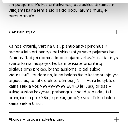
simpatijomis. Puikus pritaikymas, patrauklus dizainas ir
viliojanti kaina lemia šio baldo populiarumą mūsų el.
parduotuvėje.
Kiek kainuoja?
Kainos kriterijų vertina visi, planuojantys pirkinius ir
racionaliai vertinantys bei skirstantys savo pajamas bei
išlaidas. Tad jei domina Įmontuojami virtuvės baldai ir yra
svarbi kaina, nuspręskite, kam teikiate prioritetą:
pigiausioms prekės, brangiausioms, o gal aukso
viduriukui? Jei domina, kuris baldas šioje kategorijoje yra
pigiausias, tai atkreipkite dėmesį į šį – . Puiki kokybė, o
kaina siekia vos 9999999999 Eur! O jei Jūsų tikslas –
aukščiausios kokybės, prabangūs ir solidūs baldai, tai
brangiausia prekė šioje prekių grupėje yra . Tokio baldo
kaina siekia 0 Eur.
Akcijos – proga mokėti pigiau!