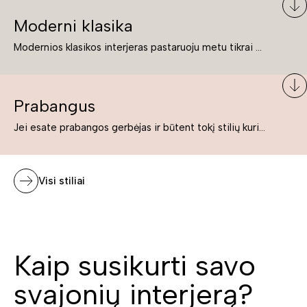
Moderni klasika
Modernios klasikos interjeras pastaruoju metu tikrai yra „ant bangos“. Tie, kurie nenori pernelyg nutolti nuo klasikos, bet drauge žavisi šiuolaikiškais sprendimais, su malonumu savo namuose kuria klasikos ir modernaus interjero tandemą – elegantišką, subtilų ir žavingą.
Prabangus
Jei esate prabangos gerbėjas ir būtent tokį stilių kuriate savo namuose ar biure, tuomet solidūs, prabangūs baldai nepriekaištingai įsilies į Jūsų kuriamą interjerą.
Visi stiliai
Kaip susikurti savo
svajonių interjerą?