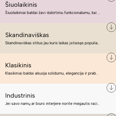
Šiuolaikinis
Šiuolaikiniai baldai žavi išskirtiniu funkcionalumu, kai kurie jų pelnytai net pavadinami meno kūriniais, nes jie tikrai yra išskirtiniai, originalūs ir puikiai atliepiantys į šiuolaikinių žmonių poreikius bei gyvenimo būdo ypatumus.
Skandinaviškas
Skandinaviškas stilius jau kuris laikas įsitaisęs populiariausiųjų sąraše. Namai, butai labai dažnai įrengiami remiantis būtent šio stiliaus ypatumais. Dėl švelnių spalvų, praktiškumo ir estetikos jis masina tuos, kurie neabejingi šviesiem ar neutralių spalvų koloritui, paprastumui, funkcionalumui, natūralumui ir stilingai estetikai. Platų skandinaviškų baldų spektrą rasite „Deinavos baldų“ asortimente.
Klasikinis
Klasikiniai baldai alsuoja solidumu, elegancija ir prabanga. Paprastai jie būna masyvūs, kuria didybės įspūdį. Neabejotinai jie bus geriausias pasirinkimas estetiškam ir rafinuotam klasikiniam namų interjerui. Kartais klasikiniai baldai traktuojami kaip senoviniai, bet tai ne tiesa – klasika yra stilius, neišsemiama elegancija ir rafinuotumas.
Industrinis
Jei savo namų ar biuro interjere norite mėgautis racionaliai išnaudotomis erdvėmis, funkcionalumu ir esate neabejingi tamsesniam koloritui bei praktiškiems sprendimams, tuomet industrinis stilius bus būtent tai, ko Jums reikia. O industrinio stiliaus baldus išsirinksite mūsų asortimente.