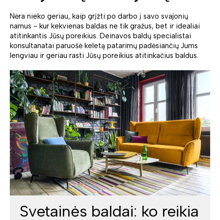
Nėra nieko geriau, kaip grįžti po darbo į savo svajonių
namus - kur kekvienas baldas ne tik gražus, bet ir idealiai
atitinkantis Jūsų poreikius. Deinavos baldų specialistai
konsultanatai paruošė keletą patarimų padėsiančių Jums
lengviau ir geriau rasti Jūsų poreikius atitinkačius baldus.
Svetainės baldai: ko reikia