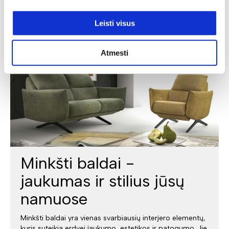
Leisti visus
Atmesti
Minkšti baldai -
jaukumas ir stilius jūsų
namuose
Minkšti baldai yra vienas svarbiausių interjero elementų,
kuris suteikia erdvei jaukumo, estetikos ir patogumo. Jie