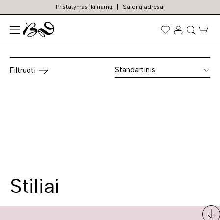
Pristatymas iki namų
Salonų adresai
Itališkos indaujos
Prekių
paieška
Standartinis
Filtruoti
Stiliai