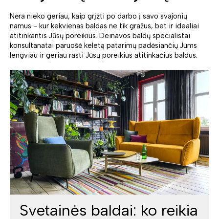
Nėra nieko geriau, kaip grįžti po darbo į savo svajonių
namus - kur kekvienas baldas ne tik gražus, bet ir idealiai
atitinkantis Jūsų poreikius. Deinavos baldų specialistai
konsultanatai paruošė keletą patarimų padėsiančių Jums
lengviau ir geriau rasti Jūsų poreikius atitinkačius baldus.
Svetainės baldai: ko reikia