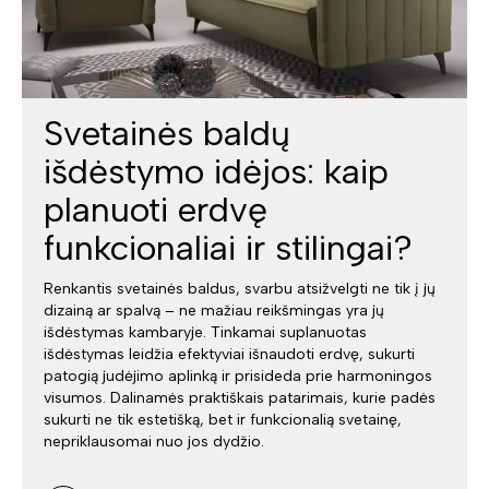
Svetainės baldų
išdėstymo idėjos: kaip
planuoti erdvę
funkcionaliai ir stilingai?
Renkantis svetainės baldus, svarbu atsižvelgti ne tik į jų
dizainą ar spalvą – ne mažiau reikšmingas yra jų
išdėstymas kambaryje. Tinkamai suplanuotas
išdėstymas leidžia efektyviai išnaudoti erdvę, sukurti
patogią judėjimo aplinką ir prisideda prie harmoningos
visumos. Dalinamės praktiškais patarimais, kurie padės
sukurti ne tik estetišką, bet ir funkcionalią svetainę,
nepriklausomai nuo jos dydžio.