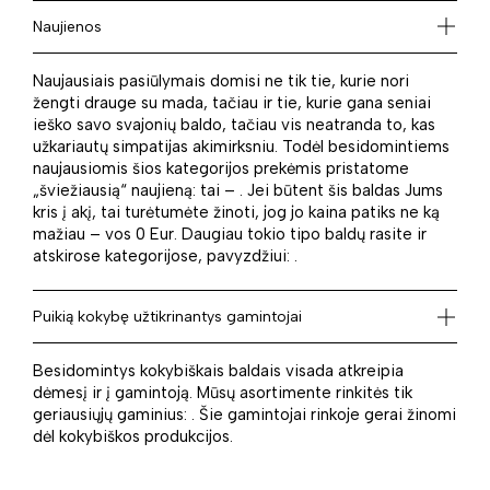
Naujienos
Naujausiais pasiūlymais domisi ne tik tie, kurie nori
žengti drauge su mada, tačiau ir tie, kurie gana seniai
ieško savo svajonių baldo, tačiau vis neatranda to, kas
užkariautų simpatijas akimirksniu. Todėl besidomintiems
naujausiomis šios kategorijos prekėmis pristatome
„šviežiausią“ naujieną: tai – . Jei būtent šis baldas Jums
kris į akį, tai turėtumėte žinoti, jog jo kaina patiks ne ką
mažiau – vos 0 Eur. Daugiau tokio tipo baldų rasite ir
atskirose kategorijose, pavyzdžiui: .
Puikią kokybę užtikrinantys gamintojai
Besidomintys kokybiškais baldais visada atkreipia
dėmesį ir į gamintoją. Mūsų asortimente rinkitės tik
geriausiųjų gaminius: . Šie gamintojai rinkoje gerai žinomi
dėl kokybiškos produkcijos.