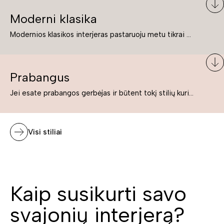
Moderni klasika
Modernios klasikos interjeras pastaruoju metu tikrai yra „ant bangos“. Tie, kurie nenori pernelyg nutolti nuo klasikos, bet drauge žavisi šiuolaikiškais sprendimais, su malonumu savo namuose kuria klasikos ir modernaus interjero tandemą – elegantišką, subtilų ir žavingą.
Prabangus
Jei esate prabangos gerbėjas ir būtent tokį stilių kuriate savo namuose ar biure, tuomet solidūs, prabangūs baldai nepriekaištingai įsilies į Jūsų kuriamą interjerą.
Visi stiliai
Kaip susikurti savo
svajonių interjerą?