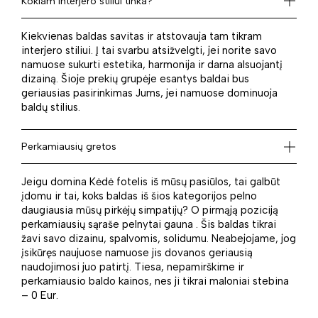
Kokiam interjero stiliui tinka?
Kiekvienas baldas savitas ir atstovauja tam tikram
interjero stiliui. Į tai svarbu atsižvelgti, jei norite savo
namuose sukurti estetika, harmonija ir darna alsuojantį
dizainą. Šioje prekių grupėje esantys baldai bus
geriausias pasirinkimas Jums, jei namuose dominuoja
baldų stilius.
Perkamiausių gretos
Jeigu domina Kėdė fotelis iš mūsų pasiūlos, tai galbūt
įdomu ir tai, koks baldas iš šios kategorijos pelno
daugiausia mūsų pirkėjų simpatijų? O pirmąją poziciją
perkamiausių sąraše pelnytai gauna . Šis baldas tikrai
žavi savo dizainu, spalvomis, solidumu. Neabejojame, jog
įsikūręs naujuose namuose jis dovanos geriausią
naudojimosi juo patirtį. Tiesa, nepamirškime ir
perkamiausio baldo kainos, nes ji tikrai maloniai stebina
– 0 Eur.