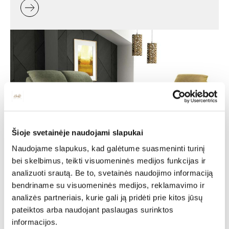
Šioje svetainėje naudojami slapukai
Naudojame slapukus, kad galėtume suasmeninti turinį
Minkšti baldai -
bei skelbimus, teikti visuomeninės medijos funkcijas ir
analizuoti srautą. Be to, svetainės naudojimo informaciją
jaukumas ir stilius jūsų
bendriname su visuomeninės medijos, reklamavimo ir
namuose
analizės partneriais, kurie gali ją pridėti prie kitos jūsų
pateiktos arba naudojant paslaugas surinktos
Minkšti baldai yra vienas svarbiausių interjero elementų,
informacijos.
kuris suteikia erdvei jaukumo, estetikos ir patogumo. Jie