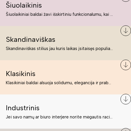
Šiuolaikinis
Šiuolaikiniai baldai žavi išskirtiniu funkcionalumu, kai kurie jų pelnytai net pavadinami meno kūriniais, nes jie tikrai yra išskirtiniai, originalūs ir puikiai atliepiantys į šiuolaikinių žmonių poreikius bei gyvenimo būdo ypatumus.
Skandinaviškas
Skandinaviškas stilius jau kuris laikas įsitaisęs populiariausiųjų sąraše. Namai, butai labai dažnai įrengiami remiantis būtent šio stiliaus ypatumais. Dėl švelnių spalvų, praktiškumo ir estetikos jis masina tuos, kurie neabejingi šviesiem ar neutralių spalvų koloritui, paprastumui, funkcionalumui, natūralumui ir stilingai estetikai. Platų skandinaviškų baldų spektrą rasite „Deinavos baldų“ asortimente.
Klasikinis
Klasikiniai baldai alsuoja solidumu, elegancija ir prabanga. Paprastai jie būna masyvūs, kuria didybės įspūdį. Neabejotinai jie bus geriausias pasirinkimas estetiškam ir rafinuotam klasikiniam namų interjerui. Kartais klasikiniai baldai traktuojami kaip senoviniai, bet tai ne tiesa – klasika yra stilius, neišsemiama elegancija ir rafinuotumas.
Industrinis
Jei savo namų ar biuro interjere norite mėgautis racionaliai išnaudotomis erdvėmis, funkcionalumu ir esate neabejingi tamsesniam koloritui bei praktiškiems sprendimams, tuomet industrinis stilius bus būtent tai, ko Jums reikia. O industrinio stiliaus baldus išsirinksite mūsų asortimente.