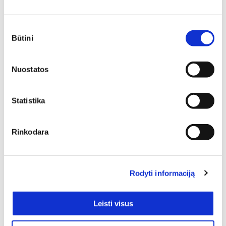
gali tapti pagrindiniu akcentu, subalansuoti kambario
proporcijas ar tiesiog sukurti vietą atsipalaidavimui.
Sutikimo
Būtini
pasirinkimas
Nuostatos
Statistika
Jei Jus domina funkcionalūs, patvarūs, puikiai atrodantys
bei, žinoma, aukštos kokybės baldai, tai Kėdė fotelis
Rinkodara
tikrai verti dėmesio. Pasižvalgykite po asortimentą ir
neabejojame, jog atrasite tai, kas tobulai tiks Jūsų
namams. Puslapyje yra 1 prekių, besiskiriančių savo
charakteristika ir / ar išorės dizainu.
Rodyti informaciją
Kaina: nuo pigiausių iki brangiausių
Leisti visus
Ne paslaptis, jog pirkėjai turi skirtingą perkamąją galią: