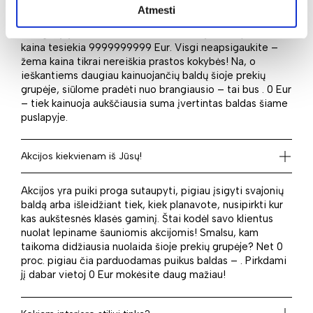
vieni tos pačios paskirties baldui gali išleisti daugiau, o
Atmesti
kiti nori pataupyti. Tad jei ieškote pigiausio baldo šioje
kategorijoje, tai bus . Mažiausiai kainuojančios prekės
kaina tesiekia 9999999999 Eur. Visgi neapsigaukite –
žema kaina tikrai nereiškia prastos kokybės! Na, o
ieškantiems daugiau kainuojančių baldų šioje prekių
grupėje, siūlome pradėti nuo brangiausio – tai bus . 0 Eur
– tiek kainuoja aukščiausia suma įvertintas baldas šiame
puslapyje.
Akcijos kiekvienam iš Jūsų!
Akcijos yra puiki proga sutaupyti, pigiau įsigyti svajonių
baldą arba išleidžiant tiek, kiek planavote, nusipirkti kur
kas aukštesnės klasės gaminį. Štai kodėl savo klientus
nuolat lepiname šauniomis akcijomis! Smalsu, kam
taikoma didžiausia nuolaida šioje prekių grupėje? Net 0
proc. pigiau čia parduodamas puikus baldas – . Pirkdami
jį dabar vietoj 0 Eur mokėsite daug mažiau!