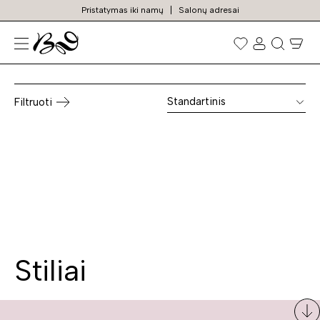
Pristatymas iki namų
Salonų adresai
Kėdė fotelis
Prekių
paieška
Standartinis
Filtruoti
Stiliai