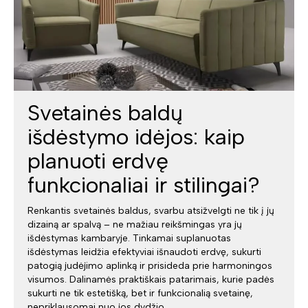
Svetainės baldų
išdėstymo idėjos: kaip
planuoti erdvę
funkcionaliai ir stilingai?
Renkantis svetainės baldus, svarbu atsižvelgti ne tik į jų
dizainą ar spalvą – ne mažiau reikšmingas yra jų
išdėstymas kambaryje. Tinkamai suplanuotas
išdėstymas leidžia efektyviai išnaudoti erdvę, sukurti
patogią judėjimo aplinką ir prisideda prie harmoningos
visumos. Dalinamės praktiškais patarimais, kurie padės
sukurti ne tik estetišką, bet ir funkcionalią svetainę,
nepriklausomai nuo jos dydžio.