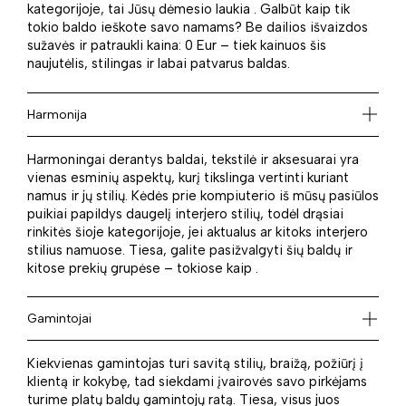
kategorijoje, tai Jūsų dėmesio laukia . Galbūt kaip tik
tokio baldo ieškote savo namams? Be dailios išvaizdos
sužavės ir patraukli kaina: 0 Eur – tiek kainuos šis
naujutėlis, stilingas ir labai patvarus baldas.
Harmonija
Harmoningai derantys baldai, tekstilė ir aksesuarai yra
vienas esminių aspektų, kurį tikslinga vertinti kuriant
namus ir jų stilių. Kėdės prie kompiuterio iš mūsų pasiūlos
puikiai papildys daugelį interjero stilių, todėl drąsiai
rinkitės šioje kategorijoje, jei aktualus ar kitoks interjero
stilius namuose. Tiesa, galite pasižvalgyti šių baldų ir
kitose prekių grupėse – tokiose kaip .
Gamintojai
Kiekvienas gamintojas turi savitą stilių, braižą, požiūrį į
klientą ir kokybę, tad siekdami įvairovės savo pirkėjams
turime platų baldų gamintojų ratą. Tiesa, visus juos