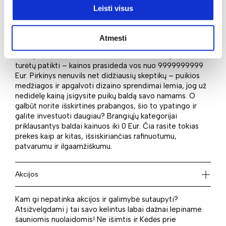
Leisti visus
Kaina
Tikriausiai niekas neprieštaraus, jog kaina daugiau ar
Atmesti
mažiau yra reikšmingas aspektas, renkantis baldus ar
kitus pirkinius. Jei domina mažesnės investicijos, Jums
turėtų patikti – kainos prasideda vos nuo 9999999999
Eur. Pirkinys nenuvils net didžiausių skeptikų – puikios
medžiagos ir apgalvoti dizaino sprendimai lemia, jog už
nedidelę kainą įsigysite puikų baldą savo namams. O
galbūt norite išskirtinės prabangos, šio to ypatingo ir
galite investuoti daugiau? Brangiųjų kategorijai
priklausantys baldai kainuos iki 0 Eur. Čia rasite tokias
prekes kaip ar kitas, išsiskiriančias rafinuotumu,
patvarumu ir ilgaamžiškumu.
Akcijos
Kam gi nepatinka akcijos ir galimybė sutaupyti?
Atsižvelgdami į tai savo kelintus labai dažnai lepiname
šauniomis nuolaidomis! Ne išimtis ir Kėdės prie