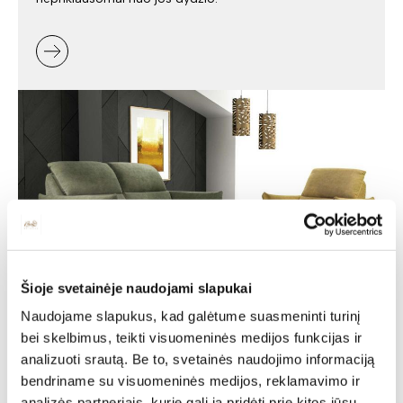
Šioje svetainėje naudojami slapukai
Minkšti baldai -
Naudojame slapukus, kad galėtume suasmeninti turinį
bei skelbimus, teikti visuomeninės medijos funkcijas ir
jaukumas ir stilius jūsų
analizuoti srautą. Be to, svetainės naudojimo informaciją
namuose
bendriname su visuomeninės medijos, reklamavimo ir
analizės partneriais, kurie gali ją pridėti prie kitos jūsų