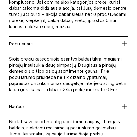
kompiuterio. Jei domina šios kategorijos prekė, kuriai
dabar taikoma didžiausia akcija, tai Jūsų dėmesio centre
turėtų atsidurti – akcija dabar siekia net 0 proc.! Dėdami
į prekių krepšelį šį baldą dabar, vietoj įprastos 0 Eur
kainos mokėsite daug mažiau.
Populiariausi
Šioje prekių kategorijoje esantys baldai tikrai mėgiami
pirkėjų ir sulaukia daug simpatijų. Daugiausia pirkėjų
dėmesio šio tipo baldų asortimente gauna . Prie
populiarumo prisideda ne tik dizaino ypatumai,
paprastas pritaikomumas daugelyje interjero stilių, bet ir
labai gera kaina – dabar už šią prekę mokėsite 0 Eur.
Naujausi
Nuolat savo asortimentą papildome naujais, stilingais
baldais, siekdami maksimalių pasirinkimo galimybių
Jums. Jei smalsu, ką naujo turime šioje prekių