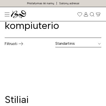
Pristatymas iki namų
Salonų adresai
Kėdės prie
Prekių
paieška
kompiuterio
Standartinis
Filtruoti
Stiliai