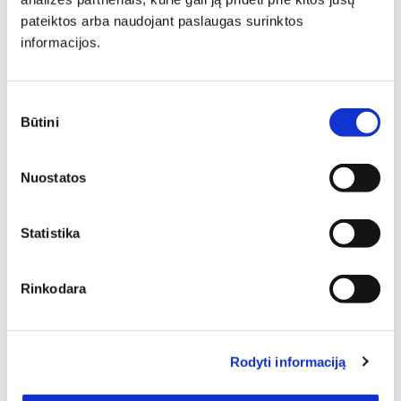
Minkšti baldai yra vienas svarbiausių interjero elementų,
pateiktos arba naudojant paslaugas surinktos
kuris suteikia erdvei jaukumo, estetikos ir patogumo. Jie
informacijos.
gali tapti pagrindiniu akcentu, subalansuoti kambario
proporcijas ar tiesiog sukurti vietą atsipalaidavimui.
Sutikimo
Būtini
pasirinkimas
Nuostatos
Statistika
Aktualūs aukštos kokybės, funkcionalūs ir labai dailūs
baldai iš kategorijos Kėdės prie kompiuterio? Tokiu
atveju siūlome rinktis mūsų el. parduotuvėje – čia
Rinkodara
kiekvieno iš Jūsų laukia labai platus pasirinkimas pagal
spalvas, medžiagas, formą, kitus dizaino ypatumus. 1 –
tiek prekių Jūsų dėmesio laukia šioje baldų kategorijoje.
Platus pasirinkimas suteikia progą kiekvienam atrasti tai,
Rodyti informaciją
kad gražiausiai įsilies į kuriamą namų interjerą.