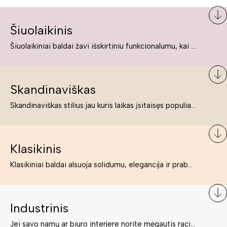
Šiuolaikinis
Šiuolaikiniai baldai žavi išskirtiniu funkcionalumu, kai kurie jų pelnytai net pavadinami meno kūriniais, nes jie tikrai yra išskirtiniai, originalūs ir puikiai atliepiantys į šiuolaikinių žmonių poreikius bei gyvenimo būdo ypatumus.
Skandinaviškas
Skandinaviškas stilius jau kuris laikas įsitaisęs populiariausiųjų sąraše. Namai, butai labai dažnai įrengiami remiantis būtent šio stiliaus ypatumais. Dėl švelnių spalvų, praktiškumo ir estetikos jis masina tuos, kurie neabejingi šviesiem ar neutralių spalvų koloritui, paprastumui, funkcionalumui, natūralumui ir stilingai estetikai. Platų skandinaviškų baldų spektrą rasite „Deinavos baldų“ asortimente.
Klasikinis
Klasikiniai baldai alsuoja solidumu, elegancija ir prabanga. Paprastai jie būna masyvūs, kuria didybės įspūdį. Neabejotinai jie bus geriausias pasirinkimas estetiškam ir rafinuotam klasikiniam namų interjerui. Kartais klasikiniai baldai traktuojami kaip senoviniai, bet tai ne tiesa – klasika yra stilius, neišsemiama elegancija ir rafinuotumas.
Industrinis
Jei savo namų ar biuro interjere norite mėgautis racionaliai išnaudotomis erdvėmis, funkcionalumu ir esate neabejingi tamsesniam koloritui bei praktiškiems sprendimams, tuomet industrinis stilius bus būtent tai, ko Jums reikia. O industrinio stiliaus baldus išsirinksite mūsų asortimente.