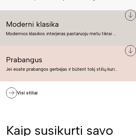
Moderni klasika
Modernios klasikos interjeras pastaruoju metu tikrai yra „ant bangos“. Tie, kurie nenori pernelyg nutolti nuo klasikos, bet drauge žavisi šiuolaikiškais sprendimais, su malonumu savo namuose kuria klasikos ir modernaus interjero tandemą – elegantišką, subtilų ir žavingą.
Prabangus
Jei esate prabangos gerbėjas ir būtent tokį stilių kuriate savo namuose ar biure, tuomet solidūs, prabangūs baldai nepriekaištingai įsilies į Jūsų kuriamą interjerą.
Visi stiliai
Kaip susikurti savo