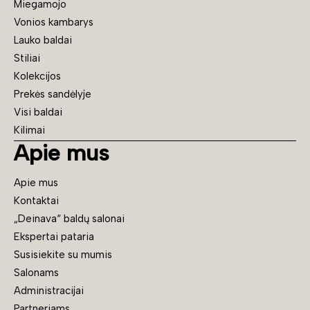
Miegamojo
Vonios kambarys
Lauko baldai
Stiliai
Kolekcijos
Prekės sandėlyje
Visi baldai
Kilimai
Apie mus
Apie mus
Kontaktai
„Deinava“ baldų salonai
Ekspertai pataria
Susisiekite su mumis
Salonams
Administracijai
Partneriams