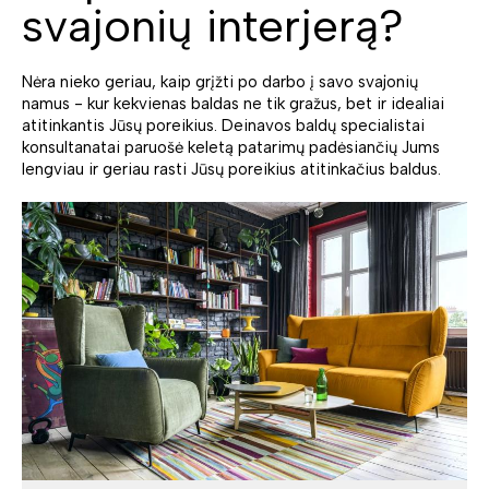
svajonių interjerą?
Nėra nieko geriau, kaip grįžti po darbo į savo svajonių
namus - kur kekvienas baldas ne tik gražus, bet ir idealiai
atitinkantis Jūsų poreikius. Deinavos baldų specialistai
konsultanatai paruošė keletą patarimų padėsiančių Jums
lengviau ir geriau rasti Jūsų poreikius atitinkačius baldus.