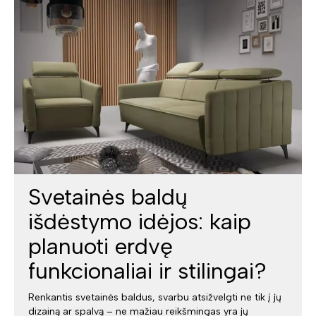
Svetainės baldų
išdėstymo idėjos: kaip
planuoti erdvę
funkcionaliai ir stilingai?
Renkantis svetainės baldus, svarbu atsižvelgti ne tik į jų
dizainą ar spalvą – ne mažiau reikšmingas yra jų