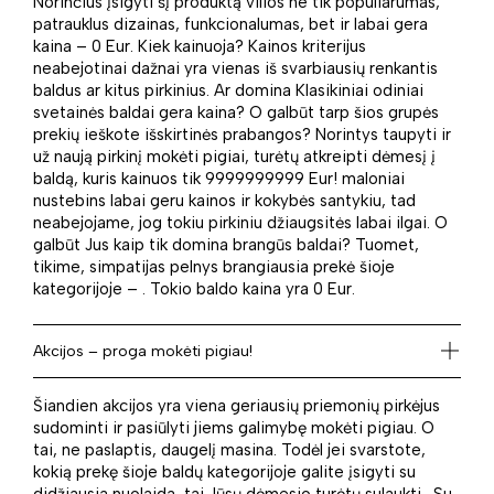
Norinčius įsigyti šį produktą vilios ne tik populiarumas,
patrauklus dizainas, funkcionalumas, bet ir labai gera
kaina – 0 Eur. Kiek kainuoja? Kainos kriterijus
neabejotinai dažnai yra vienas iš svarbiausių renkantis
baldus ar kitus pirkinius. Ar domina Klasikiniai odiniai
svetainės baldai gera kaina? O galbūt tarp šios grupės
prekių ieškote išskirtinės prabangos? Norintys taupyti ir
už naują pirkinį mokėti pigiai, turėtų atkreipti dėmesį į
baldą, kuris kainuos tik 9999999999 Eur! maloniai
nustebins labai geru kainos ir kokybės santykiu, tad
neabejojame, jog tokiu pirkiniu džiaugsitės labai ilgai. O
galbūt Jus kaip tik domina brangūs baldai? Tuomet,
tikime, simpatijas pelnys brangiausia prekė šioje
kategorijoje – . Tokio baldo kaina yra 0 Eur.
Akcijos – proga mokėti pigiau!
Šiandien akcijos yra viena geriausių priemonių pirkėjus
sudominti ir pasiūlyti jiems galimybę mokėti pigiau. O
tai, ne paslaptis, daugelį masina. Todėl jei svarstote,
kokią prekę šioje baldų kategorijoje galite įsigyti su
didžiausia nuolaida, tai Jūsų dėmesio turėtų sulaukti . Su