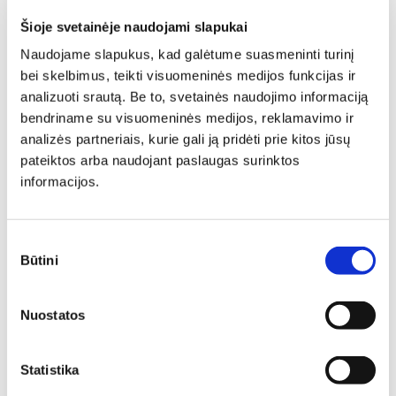
Minkšti baldai -
Šioje svetainėje naudojami slapukai
jaukumas ir stilius jūsų
Naudojame slapukus, kad galėtume suasmeninti turinį
bei skelbimus, teikti visuomeninės medijos funkcijas ir
namuose
analizuoti srautą. Be to, svetainės naudojimo informaciją
bendriname su visuomeninės medijos, reklamavimo ir
Minkšti baldai yra vienas svarbiausių interjero elementų,
kuris suteikia erdvei jaukumo, estetikos ir patogumo. Jie
analizės partneriais, kurie gali ją pridėti prie kitos jūsų
gali tapti pagrindiniu akcentu, subalansuoti kambario
pateiktos arba naudojant paslaugas surinktos
proporcijas ar tiesiog sukurti vietą atsipalaidavimui.
informacijos.
Sutikimo
Būtini
pasirinkimas
Nuostatos
Visuose namuose yra baldai, užtikrinantys komfortą
namų gyventojams. Kiekvienas baldas atlieka tikslinę
Statistika
savo funkciją, tačiau drauge jie prisideda ir prie jaukumo,
estetikos, leidžia varijuojant jų spalvomis, formomis bei