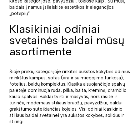
kitose kategorijose, pavyzdžiui, tokiose kaip . Su mūsų
baldais į namus įsileiskite estetikos ir elegancijos
„potėpių“.
Klasikiniai odiniai
svetainės baldai mūsų
asortimente
Šioje prekių kategorijoje rinkitės aukštos kokybės odinius
minkštus kampus, sofas (yra ir su miegojimo funkcija),
fotelius, baldų komplektus. Klasika alsuojančioje spalvų
paletėje dominuoja ruda, pilka, balta, kreminė, dramblio
kaulo spalvos. Baldai tvirti ir masyvūs, nors rasite ir
turinčių modernaus stiliaus bruožų, pavyzdžiui, baldui
grakštumo suteikiančias kojeles. Visi odiniai klasikinio
stiliaus baldai svetainei yra aukštos kokybės, solidūs ir
stilingi.