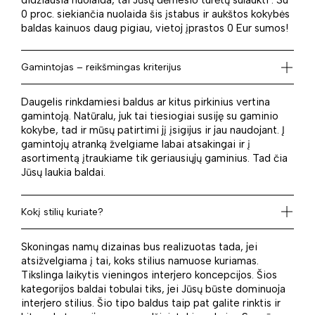
0 proc. siekiančia nuolaida šis įstabus ir aukštos kokybės
baldas kainuos daug pigiau, vietoj įprastos 0 Eur sumos!
Gamintojas – reikšmingas kriterijus
Daugelis rinkdamiesi baldus ar kitus pirkinius vertina
gamintoją. Natūralu, juk tai tiesiogiai susiję su gaminio
kokybe, tad ir mūsų patirtimi jį įsigijus ir jau naudojant. Į
gamintojų atranką žvelgiame labai atsakingai ir į
asortimentą įtraukiame tik geriausiųjų gaminius. Tad čia
Jūsų laukia baldai.
Kokį stilių kuriate?
Skoningas namų dizainas bus realizuotas tada, jei
atsižvelgiama į tai, koks stilius namuose kuriamas.
Tikslinga laikytis vieningos interjero koncepcijos. Šios
kategorijos baldai tobulai tiks, jei Jūsų būste dominuoja
interjero stilius. Šio tipo baldus taip pat galite rinktis ir