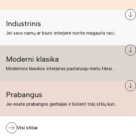
Industrinis
Jei savo namų ar biuro interjere norite mėgautis racionaliai išnaudotomis erdvėmis, funkcionalumu ir esate neabejingi tamsesniam koloritui bei praktiškiems sprendimams, tuomet industrinis stilius bus būtent tai, ko Jums reikia. O industrinio stiliaus baldus išsirinksite mūsų asortimente.
Moderni klasika
Modernios klasikos interjeras pastaruoju metu tikrai yra „ant bangos“. Tie, kurie nenori pernelyg nutolti nuo klasikos, bet drauge žavisi šiuolaikiškais sprendimais, su malonumu savo namuose kuria klasikos ir modernaus interjero tandemą – elegantišką, subtilų ir žavingą.
Prabangus
Jei esate prabangos gerbėjas ir būtent tokį stilių kuriate savo namuose ar biure, tuomet solidūs, prabangūs baldai nepriekaištingai įsilies į Jūsų kuriamą interjerą.
Visi stiliai