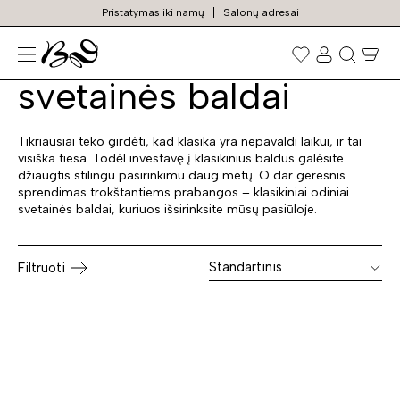
Pristatymas iki namų
Salonų adresai
Klasikiniai odiniai
Prekių
paieška
svetainės baldai
Tikriausiai teko girdėti, kad klasika yra nepavaldi laikui, ir tai
visiška tiesa. Todėl investavę į klasikinius baldus galėsite
džiaugtis stilingu pasirinkimu daug metų. O dar geresnis
sprendimas trokštantiems prabangos – klasikiniai odiniai
svetainės baldai, kuriuos išsirinksite mūsų pasiūloje.
Standartinis
Filtruoti