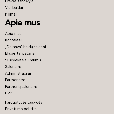
Prekės sandėlyje
Visi baldai
Kilimai
Apie mus
Apie mus
Kontaktai
„Deinava“ baldų salonai
Ekspertai pataria
Susisiekite su mumis
Salonams
Administracijai
Partneriams
Partnerių salonams
B2B
Parduotuvės taisyklės
Privatumo politika