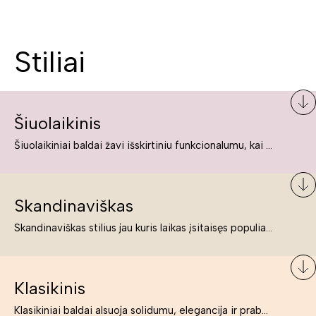
Stiliai
Šiuolaikinis
Šiuolaikiniai baldai žavi išskirtiniu funkcionalumu, kai kurie jų pelnytai net pavadinami meno kūriniais, nes jie tikrai yra išskirtiniai, originalūs ir puikiai atliepiantys į šiuolaikinių žmonių poreikius bei gyvenimo būdo ypatumus.
Skandinaviškas
Skandinaviškas stilius jau kuris laikas įsitaisęs populiariausiųjų sąraše. Namai, butai labai dažnai įrengiami remiantis būtent šio stiliaus ypatumais. Dėl švelnių spalvų, praktiškumo ir estetikos jis masina tuos, kurie neabejingi šviesiem ar neutralių spalvų koloritui, paprastumui, funkcionalumui, natūralumui ir stilingai estetikai. Platų skandinaviškų baldų spektrą rasite „Deinavos baldų“ asortimente.
Klasikinis
Klasikiniai baldai alsuoja solidumu, elegancija ir prabanga. Paprastai jie būna masyvūs, kuria didybės įspūdį. Neabejotinai jie bus geriausias pasirinkimas estetiškam ir rafinuotam klasikiniam namų interjerui. Kartais klasikiniai baldai traktuojami kaip senoviniai, bet tai ne tiesa – klasika yra stilius, neišsemiama elegancija ir rafinuotumas.