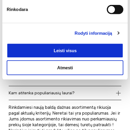
tekstūromis kurti kokį tik norite stilių. Pirkėjams naudinga
Rinkodara
viską rasti vienoje vietoje, todėl šioje el. parduotuvėje
Jūsų laukia be galo platus baldų pasirinkimas. Vieni
populiariausių čia yra Klasikiniai odiniai svetainės baldai. 1
– būtent tiek šio tipo baldų rasite šioje kategorijoje –
Rodyti informaciją
puikus pasirinkimas kiekvienam iš Jūsų!
Leisti visus
Kas naujo laukia?
Jei domina šios prekių grupės naujienos, neabejojame,
Atmesti
kad Jums patiks . Ir simpatijas pelnys ne tik pats baldas,
bet ir – neslėpkime – jo kaina, siekianti 0 Eur.
Kam atitenka populiariausių laurai?
Rinkdamiesi naują baldą dažnas asortimentą rikiuoja
pagal aktualų kriterijų. Neretai tai yra populiarumas. Jei ir
Jums įdomus asortimento rikiavimas nuo perkamiausių
prekių šioje kategorijoje, tai dėmesį turėtų patraukti !