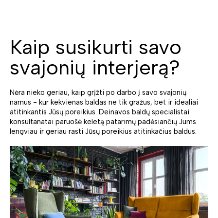
Kaip susikurti savo
svajonių interjerą?
Nėra nieko geriau, kaip grįžti po darbo į savo svajonių
namus - kur kekvienas baldas ne tik gražus, bet ir idealiai
atitinkantis Jūsų poreikius. Deinavos baldų specialistai
konsultanatai paruošė keletą patarimų padėsiančių Jums
lengviau ir geriau rasti Jūsų poreikius atitinkačius baldus.