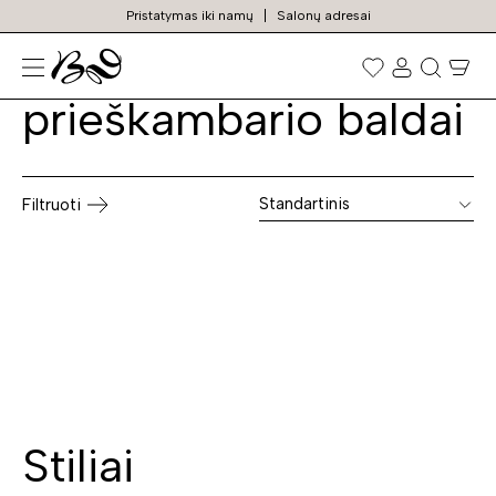
Pristatymas iki namų
Salonų adresai
Klasikiniai
Prekių
paieška
prieškambario baldai
Standartinis
Filtruoti
Stiliai