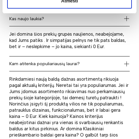
Atmesti
puikus pasirinkimas kiekvienam iš Jūsų!
Kas naujo laukia?
Jei domina šios prekių grupės naujienos, neabejojame,
kad Jums patiks . Ir simpatijas pelnys ne tik pats baldas,
bet ir – neslėpkime – jo kaina, siekianti 0 Eur.
Kam atitenka populiariausių laurai?
Rinkdamiesi naują baldą dažnas asortimentą rikiuoja
pagal aktualų kriterijų. Neretai tai yra populiarumas. Jei ir
Jums įdomus asortimento rikiavimas nuo perkamiausių
prekių šioje kategorijoje, tai dėmesį turėtų patraukti !
Norinčius įsigyti šį produktą vilios ne tik populiarumas,
patrauklus dizainas, funkcionalumas, bet ir labai gera
kaina – 0 Eur. Kiek kainuoja? Kainos kriterijus
neabejotinai dažnai yra vienas iš svarbiausių renkantis
baldus ar kitus pirkinius. Ar domina Klasikiniai
prieškambario baldai gera kaina? O galbūt tarp šios