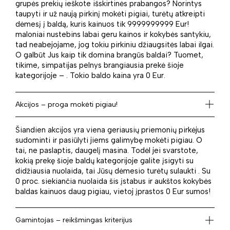
grupės prekių ieškote išskirtinės prabangos? Norintys
taupyti ir už naują pirkinį mokėti pigiai, turėtų atkreipti
dėmesį į baldą, kuris kainuos tik 9999999999 Eur!
maloniai nustebins labai geru kainos ir kokybės santykiu,
tad neabejojame, jog tokiu pirkiniu džiaugsitės labai ilgai.
O galbūt Jus kaip tik domina brangūs baldai? Tuomet,
tikime, simpatijas pelnys brangiausia prekė šioje
kategorijoje – . Tokio baldo kaina yra 0 Eur.
Akcijos – proga mokėti pigiau!
Šiandien akcijos yra viena geriausių priemonių pirkėjus
sudominti ir pasiūlyti jiems galimybę mokėti pigiau. O
tai, ne paslaptis, daugelį masina. Todėl jei svarstote,
kokią prekę šioje baldų kategorijoje galite įsigyti su
didžiausia nuolaida, tai Jūsų dėmesio turėtų sulaukti . Su
0 proc. siekiančia nuolaida šis įstabus ir aukštos kokybės
baldas kainuos daug pigiau, vietoj įprastos 0 Eur sumos!
Gamintojas – reikšmingas kriterijus