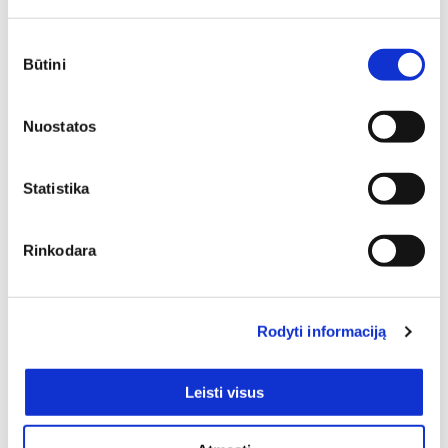
Minkšti baldai yra vienas svarbiausių interjero elementų,
kuris suteikia erdvei jaukumo, estetikos ir patogumo. Jie
Sutikimo
gali tapti pagrindiniu akcentu, subalansuoti kambario
Būtini
pasirinkimas
proporcijas ar tiesiog sukurti vietą atsipalaidavimui.
Nuostatos
Statistika
Rinkodara
Visuose namuose yra baldai, užtikrinantys komfortą
namų gyventojams. Kiekvienas baldas atlieka tikslinę
savo funkciją, tačiau drauge jie prisideda ir prie jaukumo,
Rodyti informaciją
estetikos, leidžia varijuojant jų spalvomis, formomis bei
tekstūromis kurti kokį tik norite stilių. Pirkėjams naudinga
viską rasti vienoje vietoje, todėl šioje el. parduotuvėje
Leisti visus
Jūsų laukia be galo platus baldų pasirinkimas. Vieni
populiariausių čia yra Klasikiniai prieškambario baldai. 1 –
būtent tiek šio tipo baldų rasite šioje kategorijoje –