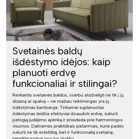
Svetainės baldų
išdėstymo idėjos: kaip
planuoti erdvę
funkcionaliai ir stilingai?
Renkantis svetainės baldus, svarbu atsižvelgti ne tik į jų
dizainą ar spalvą – ne mažiau reikšmingas yra jų
išdėstymas kambaryje. Tinkamai suplanuotas
išdėstymas leidžia efektyviai išnaudoti erdvę, sukurti
patogią judėjimo aplinką ir prisideda prie harmoningos
visumos. Dalinamės praktiškais patarimais, kurie padės
sukurti ne tik estetišką, bet ir funkcionalią svetainę,
nepriklausomai nuo jos dydžio.