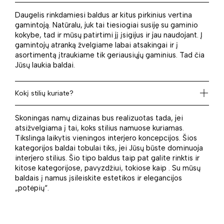
Daugelis rinkdamiesi baldus ar kitus pirkinius vertina
gamintoją. Natūralu, juk tai tiesiogiai susiję su gaminio
kokybe, tad ir mūsų patirtimi jį įsigijus ir jau naudojant. Į
gamintojų atranką žvelgiame labai atsakingai ir į
asortimentą įtraukiame tik geriausiųjų gaminius. Tad čia
Jūsų laukia baldai.
Kokį stilių kuriate?
Skoningas namų dizainas bus realizuotas tada, jei
atsižvelgiama į tai, koks stilius namuose kuriamas.
Tikslinga laikytis vieningos interjero koncepcijos. Šios
kategorijos baldai tobulai tiks, jei Jūsų būste dominuoja
interjero stilius. Šio tipo baldus taip pat galite rinktis ir
kitose kategorijose, pavyzdžiui, tokiose kaip . Su mūsų
baldais į namus įsileiskite estetikos ir elegancijos
„potėpių“.