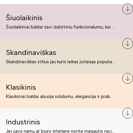
Šiuolaikinis
Šiuolaikiniai baldai žavi išskirtiniu funkcionalumu, kai kurie jų pelnytai net pavadinami meno kūriniais, nes jie tikrai yra išskirtiniai, originalūs ir puikiai atliepiantys į šiuolaikinių žmonių poreikius bei gyvenimo būdo ypatumus.
Skandinaviškas
Skandinaviškas stilius jau kuris laikas įsitaisęs populiariausiųjų sąraše. Namai, butai labai dažnai įrengiami remiantis būtent šio stiliaus ypatumais. Dėl švelnių spalvų, praktiškumo ir estetikos jis masina tuos, kurie neabejingi šviesiem ar neutralių spalvų koloritui, paprastumui, funkcionalumui, natūralumui ir stilingai estetikai. Platų skandinaviškų baldų spektrą rasite „Deinavos baldų“ asortimente.
Klasikinis
Klasikiniai baldai alsuoja solidumu, elegancija ir prabanga. Paprastai jie būna masyvūs, kuria didybės įspūdį. Neabejotinai jie bus geriausias pasirinkimas estetiškam ir rafinuotam klasikiniam namų interjerui. Kartais klasikiniai baldai traktuojami kaip senoviniai, bet tai ne tiesa – klasika yra stilius, neišsemiama elegancija ir rafinuotumas.
Industrinis
Jei savo namų ar biuro interjere norite mėgautis racionaliai išnaudotomis erdvėmis, funkcionalumu ir esate neabejingi tamsesniam koloritui bei praktiškiems sprendimams, tuomet industrinis stilius bus būtent tai, ko Jums reikia. O industrinio stiliaus baldus išsirinksite mūsų asortimente.