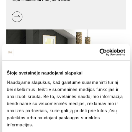
Šioje svetainėje naudojami slapukai
Naudojame slapukus, kad galėtume suasmeninti turinį
bei skelbimus, teikti visuomeninės medijos funkcijas ir
analizuoti srautą. Be to, svetainės naudojimo informaciją
bendriname su visuomeninės medijos, reklamavimo ir
Minkšti baldai -
analizės partneriais, kurie gali ją pridėti prie kitos jūsų
jaukumas ir stilius jūsų
pateiktos arba naudojant paslaugas surinktos
namuose
informacijos.