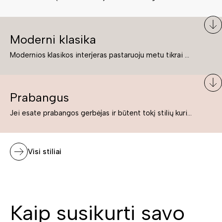
Moderni klasika
Modernios klasikos interjeras pastaruoju metu tikrai yra „ant bangos“. Tie, kurie nenori pernelyg nutolti nuo klasikos, bet drauge žavisi šiuolaikiškais sprendimais, su malonumu savo namuose kuria klasikos ir modernaus interjero tandemą – elegantišką, subtilų ir žavingą.
Prabangus
Jei esate prabangos gerbėjas ir būtent tokį stilių kuriate savo namuose ar biure, tuomet solidūs, prabangūs baldai nepriekaištingai įsilies į Jūsų kuriamą interjerą.
Visi stiliai
Kaip susikurti savo