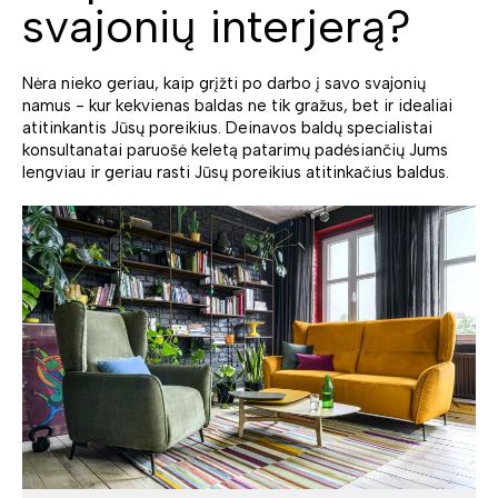
svajonių interjerą?
Nėra nieko geriau, kaip grįžti po darbo į savo svajonių
namus - kur kekvienas baldas ne tik gražus, bet ir idealiai
atitinkantis Jūsų poreikius. Deinavos baldų specialistai
konsultanatai paruošė keletą patarimų padėsiančių Jums
lengviau ir geriau rasti Jūsų poreikius atitinkačius baldus.