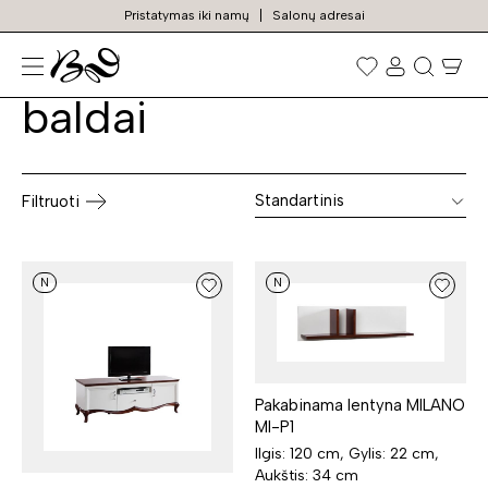
Pristatymas iki namų
Salonų adresai
Klasikiniai svetainės
Prekių
paieška
baldai
Standartinis
Filtruoti
N
N
Pakabinama lentyna MILANO
MI-P1
Ilgis: 120 cm, Gylis: 22 cm,
Aukštis: 34 cm