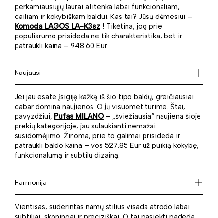
perkamiausiųjų laurai atitenka labai funkcionaliam,
dailiam ir kokybiškam baldui. Kas tai? Jūsų dėmesiui –
Komoda LAGOS LA-K3sz
! Tikėtina, jog prie
populiarumo prisideda ne tik charakteristika, bet ir
patraukli kaina – 948.60 Eur.
Naujausi
Jei jau esate įsigiję kažką iš šio tipo baldų, greičiausiai
dabar domina naujienos. O jų visuomet turime. Štai,
pavyzdžiui,
Pufas MILANO
– „šviežiausia“ naujiena šioje
prekių kategorijoje, jau sulaukianti nemažai
susidomėjimo. Žinoma, prie to galimai prisideda ir
patraukli baldo kaina – vos 527.85 Eur už puikią kokybę,
funkcionalumą ir subtilų dizainą.
Harmonija
Vientisas, suderintas namų stilius visada atrodo labai
subtiliai, skoningai ir preciziškai. O tai pasiekti padeda