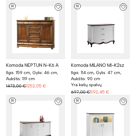
N
N
Komoda NEPTUN N-K6 A
Komoda MILANO MI-K2sz
Ilgis: 159 cm, Gylis: 46 cm,
Ilgis: 114 cm, Gylis: 47 cm,
Aukštis: 119 cm
Aukštis: 90 cm
Yra kelių spalvų
1473,00
€
1252,05
€
697,00
€
592,45
€
N
N