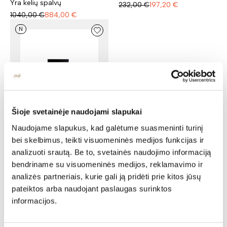
Yra kelių spalvų
232,00
€
197,20
€
1040,00
€
884,00
€
N
Šioje svetainėje naudojami slapukai
TV spintelė MILANO MI-
Naudojame slapukus, kad galėtume suasmeninti turinį
RTV/A
bei skelbimus, teikti visuomeninės medijos funkcijas ir
Ilgis: 114 cm, Gylis: 47 cm,
analizuoti srautą. Be to, svetainės naudojimo informaciją
Aukštis: 56 cm
bendriname su visuomeninės medijos, reklamavimo ir
Yra kelių spalvų
analizės partneriais, kurie gali ją pridėti prie kitos jūsų
515,00
€
437,75
€
pateiktos arba naudojant paslaugas surinktos
informacijos.