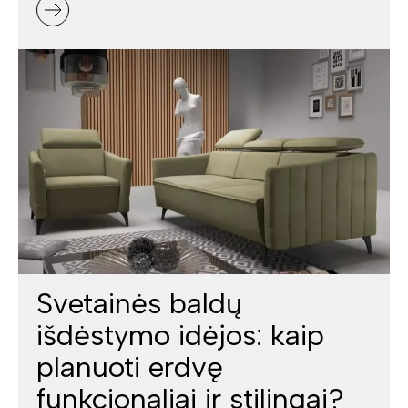
Svetainės baldų
išdėstymo idėjos: kaip
planuoti erdvę
funkcionaliai ir stilingai?