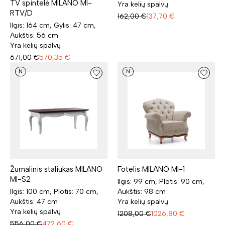
TV spintelė MILANO MI-
Yra kelių spalvų
RTV/D
162,00
€
137,70
€
Ilgis: 164 cm, Gylis: 47 cm,
Aukštis: 56 cm
Yra kelių spalvų
671,00
€
570,35
€
N
N
Žurnalinis staliukas MILANO
Fotelis MILANO MI-1
MI-S2
Ilgis: 99 cm, Plotis: 90 cm,
Ilgis: 100 cm, Plotis: 70 cm,
Aukštis: 98 cm
Aukštis: 47 cm
Yra kelių spalvų
Yra kelių spalvų
1208,00
€
1026,80
€
556,00
€
472,60
€