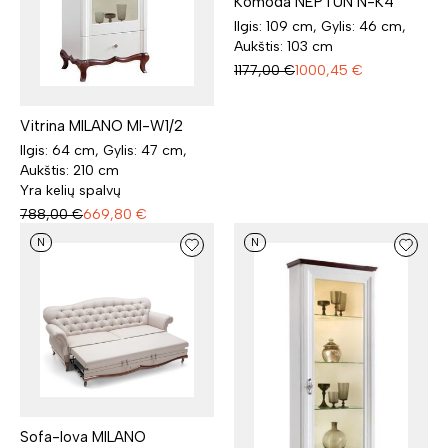
Komoda NEPTUN N-K4
Ilgis: 109 cm, Gylis: 46 cm,
Aukštis: 103 cm
1177,00
€
1000,45
€
Vitrina MILANO MI-W1/2
Ilgis: 64 cm, Gylis: 47 cm,
Aukštis: 210 cm
Yra kelių spalvų
788,00
€
669,80
€
N
N
Sofa-lova MILANO