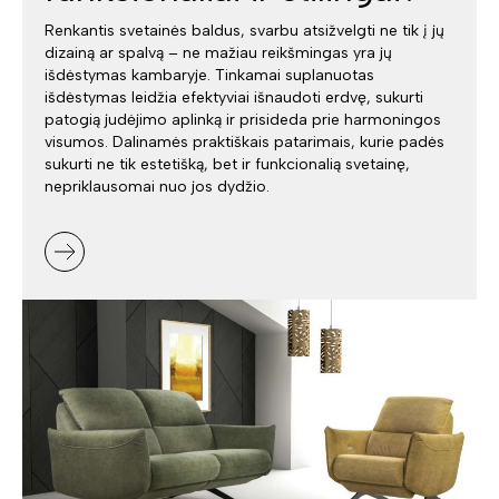
Renkantis svetainės baldus, svarbu atsižvelgti ne tik į jų
dizainą ar spalvą – ne mažiau reikšmingas yra jų
išdėstymas kambaryje. Tinkamai suplanuotas
išdėstymas leidžia efektyviai išnaudoti erdvę, sukurti
patogią judėjimo aplinką ir prisideda prie harmoningos
visumos. Dalinamės praktiškais patarimais, kurie padės
sukurti ne tik estetišką, bet ir funkcionalią svetainę,
nepriklausomai nuo jos dydžio.