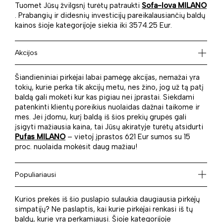
Tuomet Jūsų žvilgsnį turėtų patraukti
Sofa-lova MILANO
. Prabangių ir didesnių investicijų pareikalausiančių baldų
kainos šioje kategorijoje siekia iki 3574.25 Eur.
Akcijos
Šiandieniniai pirkėjai labai pamėgę akcijas, nemažai yra
tokių, kurie perka tik akcijų metu, nes žino, jog už tą patį
baldą gali mokėti kur kas pigiau nei įprastai. Siekdami
patenkinti klientų poreikius nuolaidas dažnai taikome ir
mes. Jei įdomu, kurį baldą iš šios prekių grupės gali
įsigyti mažiausia kaina, tai Jūsų akiratyje turėtų atsidurti
Pufas MILANO
– vietoj įprastos 621 Eur sumos su 15
proc. nuolaida mokėsit daug mažiau!
Populiariausi
Kurios prekės iš šio puslapio sulaukia daugiausia pirkėjų
simpatijų? Ne paslaptis, kai kurie pirkėjai renkasi iš tų
baldų, kurie yra perkamiausi. Šioje kategorijoje