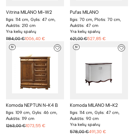
Vitrina MILANO MI-W2
Pufas MILANO
Ilgis: 114 cm, Gylis: 47 cm,
Ilgis: 70 cm, Plotis: 70 cm,
Aukštis: 210 cm
Aukštis: 47 cm
Yra kelių spalvų
Yra kelių spalvų
1184,00
€
1006,40
€
621,00
€
527,85
€
N
N
Komoda NEPTUN N-K4 B
Komoda MILANO MI-K2
Ilgis: 109 cm, Gylis: 46 cm,
Ilgis: 114 cm, Gylis: 47 cm,
Aukštis: 119 cm
Aukštis: 90 cm
Yra kelių spalvų
1263,00
€
1073,55
€
578,00
€
491,30
€