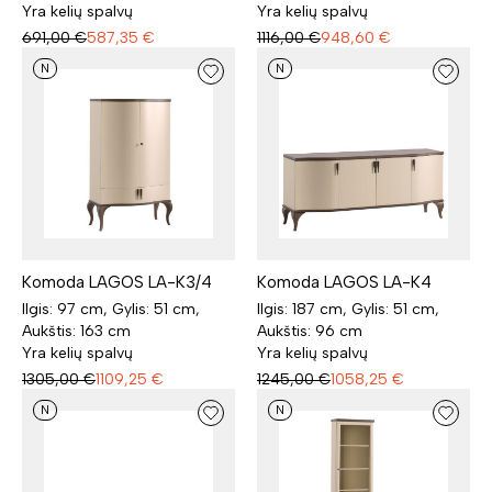
Yra kelių spalvų
Yra kelių spalvų
691,00
€
587,35
€
1116,00
€
948,60
€
N
N
Komoda LAGOS LA-K3/4
Komoda LAGOS LA-K4
Ilgis: 97 cm, Gylis: 51 cm,
Ilgis: 187 cm, Gylis: 51 cm,
Aukštis: 163 cm
Aukštis: 96 cm
Yra kelių spalvų
Yra kelių spalvų
1305,00
€
1109,25
€
1245,00
€
1058,25
€
N
N