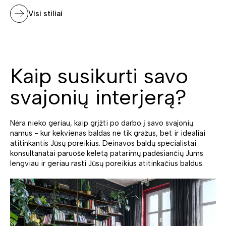
Visi stiliai
Kaip susikurti savo
svajonių interjerą?
Nėra nieko geriau, kaip grįžti po darbo į savo svajonių
namus - kur kekvienas baldas ne tik gražus, bet ir idealiai
atitinkantis Jūsų poreikius. Deinavos baldų specialistai
konsultanatai paruošė keletą patarimų padėsiančių Jums
lengviau ir geriau rasti Jūsų poreikius atitinkačius baldus.