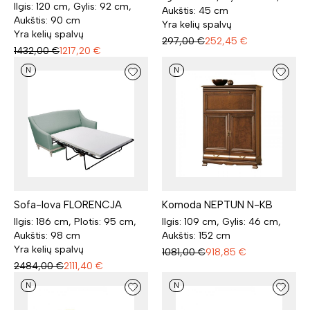
Ilgis: 120 cm, Gylis: 92 cm,
Aukštis: 45 cm
Aukštis: 90 cm
Yra kelių spalvų
Yra kelių spalvų
297,00
€
252,45
€
1432,00
€
1217,20
€
N
N
Sofa-lova FLORENCJA
Komoda NEPTUN N-KB
Ilgis: 186 cm, Plotis: 95 cm,
Ilgis: 109 cm, Gylis: 46 cm,
Aukštis: 98 cm
Aukštis: 152 cm
Yra kelių spalvų
1081,00
€
918,85
€
2484,00
€
2111,40
€
N
N