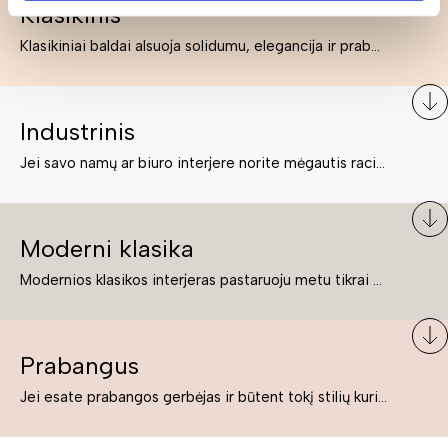
Klasikinis
Klasikiniai baldai alsuoja solidumu, elegancija ir prabanga. Paprastai jie būna masyvūs, kuria didybės įspūdį. Neabejotinai jie bus geriausias pasirinkimas estetiškam ir rafinuotam klasikiniam namų interjerui. Kartais klasikiniai baldai traktuojami kaip senoviniai, bet tai ne tiesa – klasika yra stilius, neišsemiama elegancija ir rafinuotumas.
Industrinis
Jei savo namų ar biuro interjere norite mėgautis racionaliai išnaudotomis erdvėmis, funkcionalumu ir esate neabejingi tamsesniam koloritui bei praktiškiems sprendimams, tuomet industrinis stilius bus būtent tai, ko Jums reikia. O industrinio stiliaus baldus išsirinksite mūsų asortimente.
Moderni klasika
Modernios klasikos interjeras pastaruoju metu tikrai yra „ant bangos“. Tie, kurie nenori pernelyg nutolti nuo klasikos, bet drauge žavisi šiuolaikiškais sprendimais, su malonumu savo namuose kuria klasikos ir modernaus interjero tandemą – elegantišką, subtilų ir žavingą.
Prabangus
Jei esate prabangos gerbėjas ir būtent tokį stilių kuriate savo namuose ar biure, tuomet solidūs, prabangūs baldai nepriekaištingai įsilies į Jūsų kuriamą interjerą.