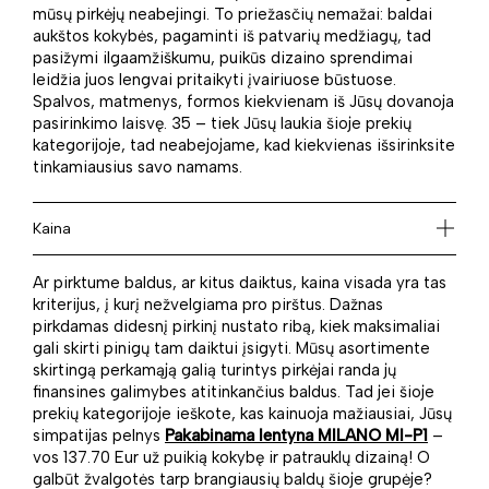
mūsų pirkėjų neabejingi. To priežasčių nemažai: baldai
aukštos kokybės, pagaminti iš patvarių medžiagų, tad
pasižymi ilgaamžiškumu, puikūs dizaino sprendimai
leidžia juos lengvai pritaikyti įvairiuose būstuose.
Spalvos, matmenys, formos kiekvienam iš Jūsų dovanoja
pasirinkimo laisvę. 35 – tiek Jūsų laukia šioje prekių
kategorijoje, tad neabejojame, kad kiekvienas išsirinksite
tinkamiausius savo namams.
Kaina
Ar pirktume baldus, ar kitus daiktus, kaina visada yra tas
kriterijus, į kurį nežvelgiama pro pirštus. Dažnas
pirkdamas didesnį pirkinį nustato ribą, kiek maksimaliai
gali skirti pinigų tam daiktui įsigyti. Mūsų asortimente
skirtingą perkamąją galią turintys pirkėjai randa jų
finansines galimybes atitinkančius baldus. Tad jei šioje
prekių kategorijoje ieškote, kas kainuoja mažiausiai, Jūsų
simpatijas pelnys
Pakabinama lentyna MILANO MI-P1
–
vos 137.70 Eur už puikią kokybę ir patrauklų dizainą! O
galbūt žvalgotės tarp brangiausių baldų šioje grupėje?