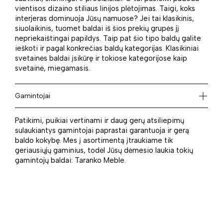
vientisos dizaino stiliaus linijos plėtojimas. Taigi, koks
interjeras dominuoja Jūsų namuose? Jei tai klasikinis,
siuolaikinis, tuomet baldai iš šios prekių grupės jį
nepriekaištingai papildys. Taip pat šio tipo baldų galite
ieškoti ir pagal konkrečias baldų kategorijas. Klasikiniai
svetainės baldai įsikūrę ir tokiose kategorijose kaip
svetainė, miegamasis.
Gamintojai
Patikimi, puikiai vertinami ir daug gerų atsiliepimų
sulaukiantys gamintojai paprastai garantuoja ir gerą
baldo kokybę. Mes į asortimentą įtraukiame tik
geriausiųjų gaminius, todėl Jūsų dėmesio laukia tokių
gamintojų baldai: Taranko Meble.